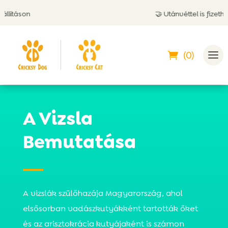
🤝 Utánvéttel is fizethetsz
(0)
A Vizsla
Bemutatása
A vizslák szülőhazája Magyarország, ahol
elsősorban vadászkutyákként tartották őket
és az arisztokrácia kutyájaként is számon