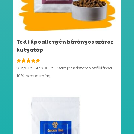
Ted Hipoallergén bárányos száraz
kutyatáp
Ártartomány:
Értékelés:
9.390
Ft
–
47.900
Ft
—
vagy rendszeres szállítással
4.92
9.390 Ft
10%
kedvezmény
/ 5
-
47.900 Ft