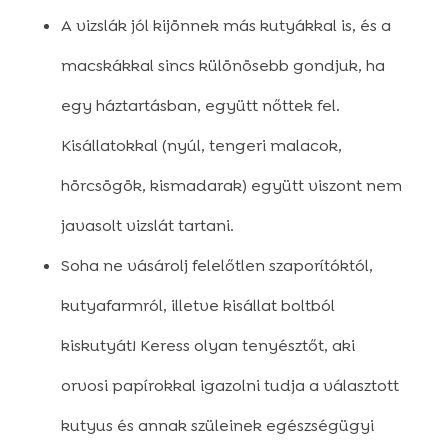
A vizslák jól kijönnek más kutyákkal is, és a
macskákkal sincs különösebb gondjuk, ha
egy háztartásban, együtt nőttek fel.
Kisállatokkal (nyúl, tengeri malacok,
hörcsögök, kismadarak) együtt viszont nem
javasolt vizslát tartani.
Soha ne vásárolj felelőtlen szaporítóktól,
kutyafarmról, illetve kisállat boltból
kiskutyát! Keress olyan tenyésztőt, aki
orvosi papírokkal igazolni tudja a választott
kutyus és annak szüleinek egészségügyi