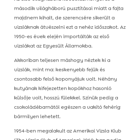
második világháború pusztításai miatt a fajta
majdnem kihalt, de szerencsére sikerült a
vizsláknak átvészelni ezt a nehéz időszakot. Az
1950-es évek elején importálták az első
vizslákat az Egyesült Államokba.
Akkoriban teljesen máshogy néztek ki a
vizslák, mint ma: keskenyebb fejük és
csontosabb felső koponyájuk volt. Néhány
kutyának kifejezetten kopókhoz hasonló
külsője volt, hosszú fülekkel. Színük pedig a
csokoládébarnától egészen a vakító fehérig
bármilyen lehetett.
1954-ben megalakult az Amerikai Vizsla Klub