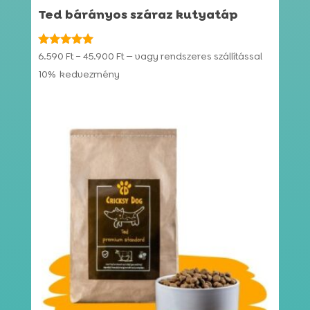
Ted bárányos száraz kutyatáp
Ártartomány:
Értékelés:
6.590
Ft
–
45.900
Ft
—
vagy rendszeres szállítással
4.91
6.590 Ft
10%
kedvezmény
/ 5
-
45.900 Ft