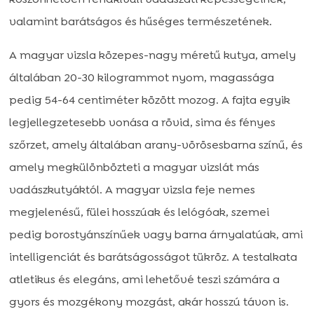
valamint barátságos és hűséges természetének.
A magyar vizsla közepes-nagy méretű kutya, amely
általában 20-30 kilogrammot nyom, magassága
pedig 54-64 centiméter között mozog. A fajta egyik
legjellegzetesebb vonása a rövid, sima és fényes
szőrzet, amely általában arany-vörösesbarna színű, és
amely megkülönbözteti a magyar vizslát más
vadászkutyáktól. A magyar vizsla feje nemes
megjelenésű, fülei hosszúak és lelógóak, szemei
pedig borostyánszínűek vagy barna árnyalatúak, ami
intelligenciát és barátságosságot tükröz. A testalkata
atletikus és elegáns, ami lehetővé teszi számára a
gyors és mozgékony mozgást, akár hosszú távon is.