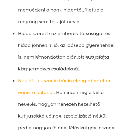
megvédeni a nagy hidegtől, illetve a
magány sem tesz jót nekik.
Hiába szeretik az emberek társaságát és
hiába jönnek ki jól az idősebb gyerekekkel
is, nem kimondottan ajánlott kutyafajta
kisgyermekes családoknál.
Nevelés és szocializáció elengedhetetlen
ennél a fajtánál
. Ha nincs meg a kellő
nevelés, nagyon nehezen kezelhető
kutyusokká válnak, szocializáció nélkül
pedig nagyon félénk, félős kutyák lesznek.