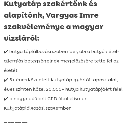
Kutyatáp szakértőnk és
alapítónk, Vargyas Imre
szakvéleménye a magyar
vizsláról:
✔️ kutya táplálkozási szakember, aki a kutyák étel-
allergiás betegségeinek megelőzésére tette fel az
életét
✔️ 5+ éves közvetett kutyatáp gyártói tapasztalat,
éves szinten közel 20,000+ kutya kutyatápjáért felel
✔️ a nagynevű brit CPD által elismert
Kutyatáplálkozási szakember
——————–