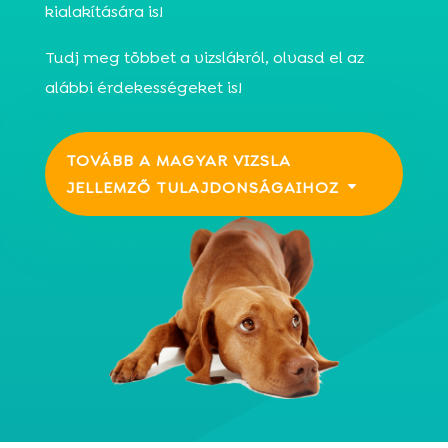
kialakítására is!
Tudj meg többet a vizslákról, olvasd el az
alábbi érdekességeket is!
TOVÁBB A MAGYAR VIZSLA
JELLEMZŐ TULAJDONSÁGAIHOZ