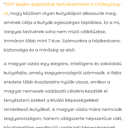
“
2017 elején alapítottuk testvéreimmel a CricksyDog-
ot
, hogy közösen olyan kutyatápot alkossunk meg,
aminek célja a kutyák egészséges táplálása. Ez a mi,
Vargyas testvérek soha nem múló célkitűzése,
immáron több mint 7 éve. Számunkra a házikedvenc
biztonsága és a minőség az első.
A magyar vizsla egy elegáns, intelligens és sokoldalú
kutyafajta, amely Magyarországról származik. A fajta
eredete több évszázadra nyúlik vissza, amikor a
magyar nemesek vadászati célokra kezdték el
tenyészteni ezeket a kiváló képességekkel
rendelkező kutyákat. A magyar vizsla mára nemcsak
Magyarországon, hanem világszerte népszerűvé vált,
köszönhetően rendkívüli vadászati képességeinek,