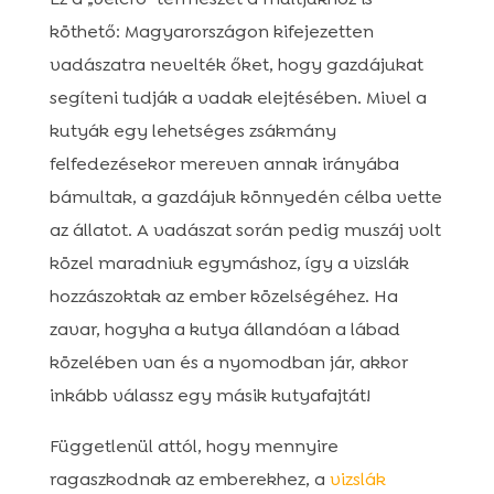
köthető: Magyarországon kifejezetten
vadászatra nevelték őket, hogy gazdájukat
segíteni tudják a vadak elejtésében. Mivel a
kutyák egy lehetséges zsákmány
felfedezésekor mereven annak irányába
bámultak, a gazdájuk könnyedén célba vette
az állatot. A vadászat során pedig muszáj volt
közel maradniuk egymáshoz, így a vizslák
hozzászoktak az ember közelségéhez. Ha
zavar, hogyha a kutya állandóan a lábad
közelében van és a nyomodban jár, akkor
inkább válassz egy másik kutyafajtát!
Függetlenül attól, hogy mennyire
ragaszkodnak az emberekhez, a
vizslák