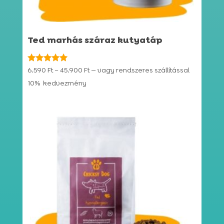
Ted marhás száraz kutyatáp
Ártartomány:
Értékelés:
6.590
Ft
–
45.900
Ft
—
vagy rendszeres szállítással
4.91
6.590 Ft
10%
kedvezmény
/ 5
-
45.900 Ft