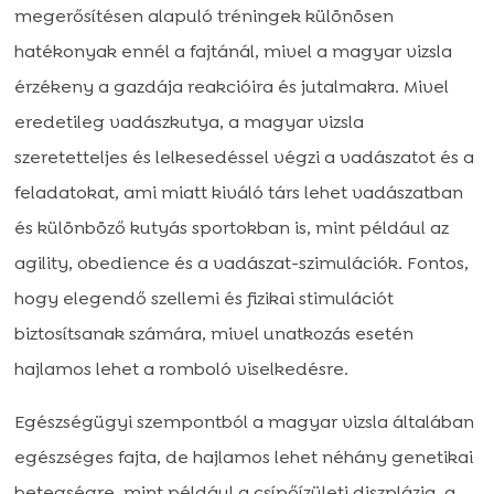
megerősítésen alapuló tréningek különösen
hatékonyak ennél a fajtánál, mivel a magyar vizsla
érzékeny a gazdája reakcióira és jutalmakra. Mivel
eredetileg vadászkutya, a magyar vizsla
szeretetteljes és lelkesedéssel végzi a vadászatot és a
feladatokat, ami miatt kiváló társ lehet vadászatban
és különböző kutyás sportokban is, mint például az
agility, obedience és a vadászat-szimulációk. Fontos,
hogy elegendő szellemi és fizikai stimulációt
biztosítsanak számára, mivel unatkozás esetén
hajlamos lehet a romboló viselkedésre.
Egészségügyi szempontból a magyar vizsla általában
egészséges fajta, de hajlamos lehet néhány genetikai
betegségre, mint például a csípőízületi diszplázia, a