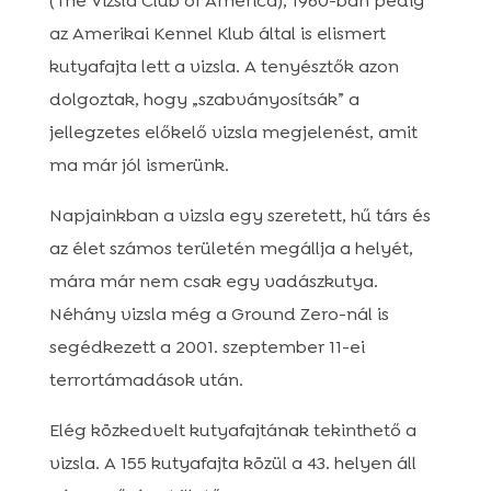
(The Vizsla Club of America), 1960-ban pedig
az Amerikai Kennel Klub által is elismert
kutyafajta lett a vizsla. A tenyésztők azon
dolgoztak, hogy „szabványosítsák” a
jellegzetes előkelő vizsla megjelenést, amit
ma már jól ismerünk.
Napjainkban a vizsla egy szeretett, hű társ és
az élet számos területén megállja a helyét,
mára már nem csak egy vadászkutya.
Néhány vizsla még a Ground Zero-nál is
segédkezett a 2001. szeptember 11-ei
terrortámadások után.
Elég közkedvelt kutyafajtának tekinthető a
vizsla. A 155 kutyafajta közül a 43. helyen áll