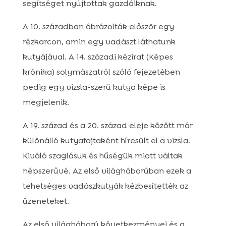
segítséget nyújtottak gazdáiknak.
A 10. században ábrázolták először egy
rézkarcon, amin egy vadászt láthatunk
kutyájával. A 14. századi kézirat (Képes
krónika) solymászatról szóló fejezetében
pedig egy vizsla-szerű kutya képe is
megjelenik.
A 19. század és a 20. század eleje között már
különálló kutyafajtaként híresült el a vizsla.
Kiváló szaglásuk és hűségük miatt váltak
népszerűvé. Az első világháborúban ezek a
tehetséges vadászkutyák kézbesítették az
üzeneteket.
Az első világháború következményei és a