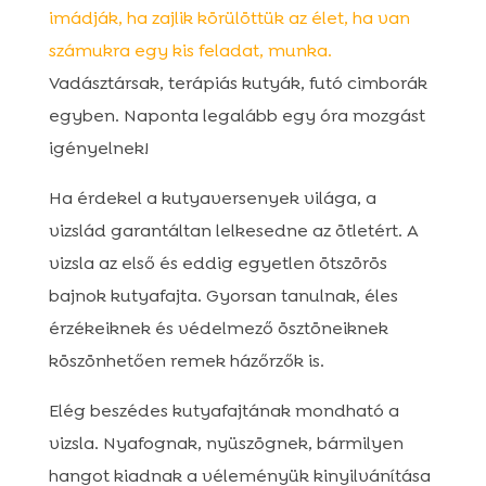
imádják, ha zajlik körülöttük az élet, ha van
számukra egy kis feladat, munka.
Vadásztársak, terápiás kutyák, futó cimborák
egyben. Naponta legalább egy óra mozgást
igényelnek!
Ha érdekel a kutyaversenyek világa, a
vizslád garantáltan lelkesedne az ötletért. A
vizsla az első és eddig egyetlen ötszörös
bajnok kutyafajta. Gyorsan tanulnak, éles
érzékeiknek és védelmező ösztöneiknek
köszönhetően remek házőrzők is.
Elég beszédes kutyafajtának mondható a
vizsla. Nyafognak, nyüszögnek, bármilyen
hangot kiadnak a véleményük kinyilvánítása