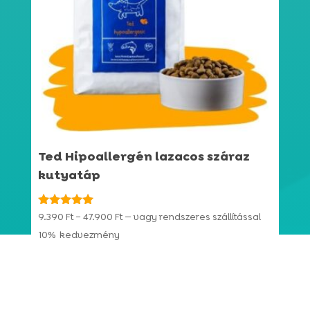
Ted Hipoallergén lazacos száraz
kutyatáp
Ártartomány:
Értékelés:
9.390
Ft
–
47.900
Ft
—
vagy rendszeres szállítással
4.94
9.390 Ft
10%
kedvezmény
/ 5
-
47.900 Ft