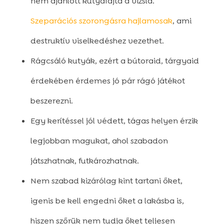
nem ajánlott kutyafajta a vizsla.
Szeparációs szorongásra hajlamosak
, ami
destruktív viselkedéshez vezethet.
Rágcsáló kutyák, ezért a bútoraid, tárgyaid
érdekében érdemes jó pár rágó játékot
beszerezni.
Egy kerítéssel jól védett, tágas helyen érzik
legjobban magukat, ahol szabadon
játszhatnak, futkározhatnak.
Nem szabad kizárólag kint tartani őket,
igenis be kell engedni őket a lakásba is,
hiszen szőrük nem tudja őket teljesen