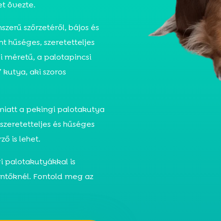
et övezte.
szerű szőrzetéről, bájos és
t hűséges, szeretetteljes
i méretű, a palotapincsi
 kutya, aki szoros
miatt a pekingi palotakutya
 szeretetteljes és hűséges
ző is lehet.
i palotakutyákkal is
ntőknél. Fontold meg az