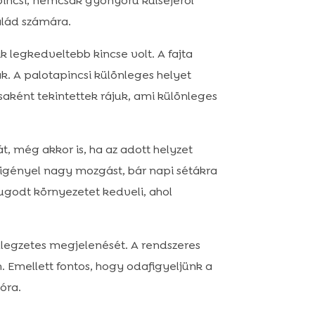
pincsi, nemcsak gyönyörű külsejéről
salád számára.
k legkedveltebb kincse volt. A fajta
ak. A palotapincsi különleges helyet
ásaként tekintettek rájuk, ami különleges
, még akkor is, ha az adott helyzet
m igényel nagy mozgást, bár napi sétákra
godt környezetet kedveli, ahol
llegzetes megjelenését. A rendszeres
. Emellett fontos, hogy odafigyeljünk a
ióra.