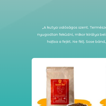
„A kutya valóságos szent. Természe
nyugodtan feküdni, mikor királya be
hajtsa a fejét. Ne félj. Sose bán