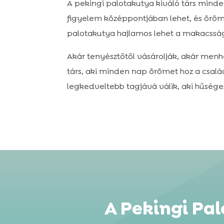
A pekingi palotakutya kiváló társ minden
figyelem középpontjában lehet, és öröm
palotakutya hajlamos lehet a makacsságr
Akár tenyésztőtől vásárolják, akár menh
társ, aki minden nap örömet hoz a csal
legkedveltebb tagjává válik, aki hűsége
A Pekingi Pa