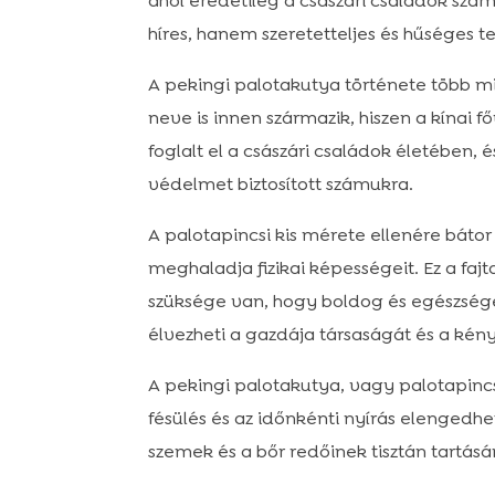
ahol eredetileg a császári családok szá
híres, hanem szeretetteljes és hűséges t
A pekingi palotakutya története több min
neve is innen származik, hiszen a kínai 
foglalt el a császári családok életében,
védelmet biztosított számukra.
A palotapincsi kis mérete ellenére báto
meghaladja fizikai képességeit. Ez a fa
szüksége van, hogy boldog és egészsége
élvezheti a gazdája társaságát és a kén
A pekingi palotakutya, vagy palotapincs
fésülés és az időnkénti nyírás elengedh
szemek és a bőr redőinek tisztán tartásár