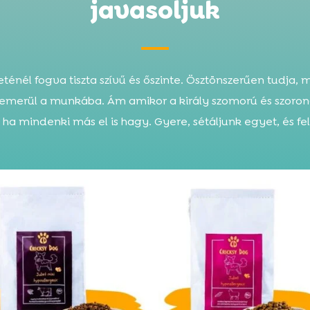
javasoljuk
ténél fogva tiszta szívű és őszinte. Ösztönszerűen tudja, m
lemerül a munkába. Ám amikor a király szomorú és szoron
d, ha mindenki más el is hagy. Gyere, sétáljunk egyet, és fe