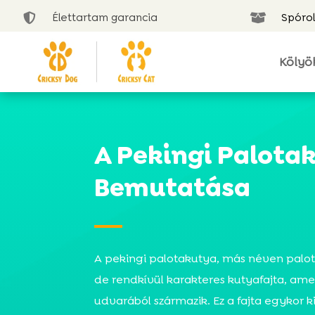
Élettartam garancia
Spórol


Kölyö
A Pekingi Palota
Bemutatása
A pekingi palotakutya, más néven palot
de rendkívül karakteres kutyafajta, amel
udvarából származik. Ez a fajta egykor k