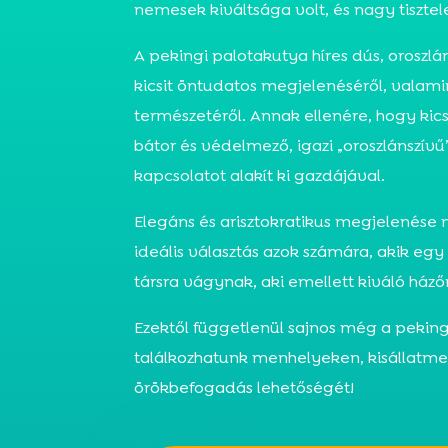
nemesek kiváltsága volt, és nagy tisztel
A pekingi palotakutya híres dús, oroszlán
kicsit öntudatos megjelenéséről, valamin
természetéről. Annak ellenére, hogy kics
bátor és védelmező, igazi „oroszlánszívű”
kapcsolatot alakít ki gazdájával.
Elegáns és arisztokratikus megjelenése 
ideális választás azok számára, akik egy
társra vágynak, aki emellett kiváló házőr
Ezektől függetlenül sajnos még a peking
találkozhatunk menhelyeken, kisállatme
örökbefogadás lehetőségét!