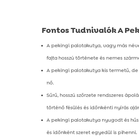
Fontos Tudnivalók A Pek
A pekingi palotakutya, vagy más néven
fajta hosszú története és nemes szárm
A pekingi palotakutya kis termetű, de 
nő.
Sűrű, hosszú szőrzete rendszeres ápol
történő fésülés és időnkénti nyírás aján
A pekingi palotakutya nyugodt és hűsé
és időnként szeret egyedül is pihenni.