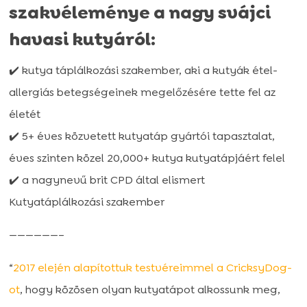
szakvéleménye a nagy svájci
havasi kutyáról:
✔️ kutya táplálkozási szakember, aki a kutyák étel-
allergiás betegségeinek megelőzésére tette fel az
életét
✔️ 5+ éves közvetett kutyatáp gyártói tapasztalat,
éves szinten közel 20,000+ kutya kutyatápjáért felel
✔️ a nagynevű brit CPD által elismert
Kutyatáplálkozási szakember
——————–
“
2017 elején alapítottuk testvéreimmel a CricksyDog-
ot
, hogy közösen olyan kutyatápot alkossunk meg,