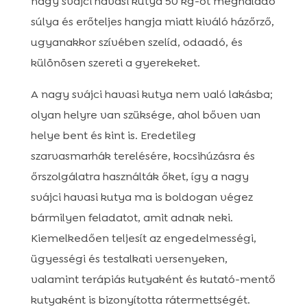
nagy svájci havasi kutya 50 kg-ot meghaladó
súlya és erőteljes hangja miatt kiváló házőrző,
ugyanakkor szívében szelíd, odaadó, és
különösen szereti a gyerekeket.
A nagy svájci havasi kutya nem való lakásba;
olyan helyre van szüksége, ahol bőven van
helye bent és kint is. Eredetileg
szarvasmarhák terelésére, kocsihúzásra és
őrszolgálatra használták őket, így a nagy
svájci havasi kutya ma is boldogan végez
bármilyen feladatot, amit adnak neki.
Kiemelkedően teljesít az engedelmességi,
ügyességi és testalkati versenyeken,
valamint terápiás kutyaként és kutató-mentő
kutyaként is bizonyította rátermettségét.