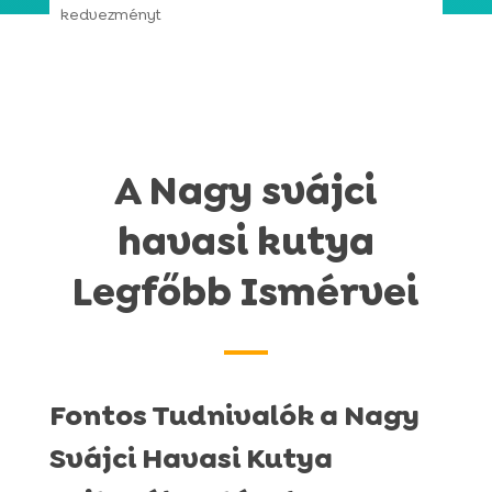
9.390 Ft
kedvezményt
/ 5
-
47.900 Ft
A Nagy svájci
havasi kutya
Legfőbb Ismérvei
Fontos Tudnivalók a Nagy
Svájci Havasi Kutya