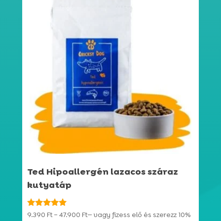
Ted Hipoallergén lazacos száraz
kutyatáp
Ártartomány:
Értékelés:
9.390
Ft
–
47.900
Ft
—
vagy fizess elő és szerezz
10%
4.94