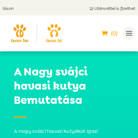
🤝 Utánvéttel is fizethetsz
(0)
A Nagy svájci
havasi kutya
Bemutatása
A nagy svájci havasi kutyákat igazi