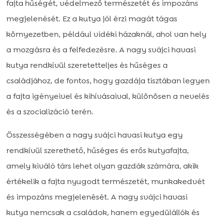
fajta hűségét, védelmező természetét és impozáns
megjelenését. Ez a kutya jól érzi magát tágas
környezetben, például vidéki házaknál, ahol van hely
a mozgásra és a felfedezésre. A nagy svájci havasi
kutya rendkívül szeretetteljes és hűséges a
családjához, de fontos, hogy gazdája tisztában legyen
a fajta igényeivel és kihívásaival, különösen a nevelés
és a szocializáció terén.
Összességében a nagy svájci havasi kutya egy
rendkívül szerethető, hűséges és erős kutyafajta,
amely kiváló társ lehet olyan gazdák számára, akik
értékelik a fajta nyugodt természetét, munkakedvét
és impozáns megjelenését. A nagy svájci havasi
kutya nemcsak a családok, hanem egyedülállók és