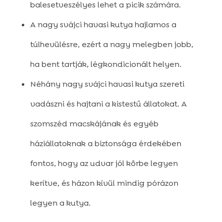
balesetveszélyes lehet a picik számára.
A nagy svájci havasi kutya hajlamos a
túlhevülésre, ezért a nagy melegben jobb,
ha bent tartják, légkondicionált helyen.
Néhány nagy svájci havasi kutya szereti
vadászni és hajtani a kistestű állatokat. A
szomszéd macskájának és egyéb
háziállatoknak a biztonsága érdekében
fontos, hogy az udvar jól körbe legyen
kerítve, és házon kívül mindig pórázon
legyen a kutya.