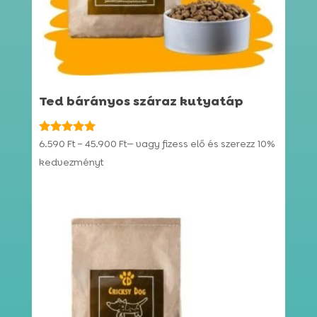
Ted bárányos száraz kutyatáp
Ártartomány:
Értékelés:
6.590
Ft
–
45.900
Ft
—
vagy fizess elő és szerezz
10%
4.91
6.590 Ft
kedvezményt
/ 5
-
45.900 Ft