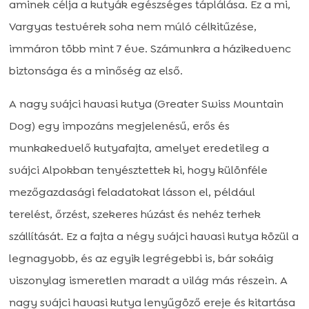
aminek célja a kutyák egészséges táplálása. Ez a mi,
Vargyas testvérek soha nem múló célkitűzése,
immáron több mint 7 éve. Számunkra a házikedvenc
biztonsága és a minőség az első.
A nagy svájci havasi kutya (Greater Swiss Mountain
Dog) egy impozáns megjelenésű, erős és
munkakedvelő kutyafajta, amelyet eredetileg a
svájci Alpokban tenyésztettek ki, hogy különféle
mezőgazdasági feladatokat lásson el, például
terelést, őrzést, szekeres húzást és nehéz terhek
szállítását. Ez a fajta a négy svájci havasi kutya közül a
legnagyobb, és az egyik legrégebbi is, bár sokáig
viszonylag ismeretlen maradt a világ más részein. A
nagy svájci havasi kutya lenyűgöző ereje és kitartása