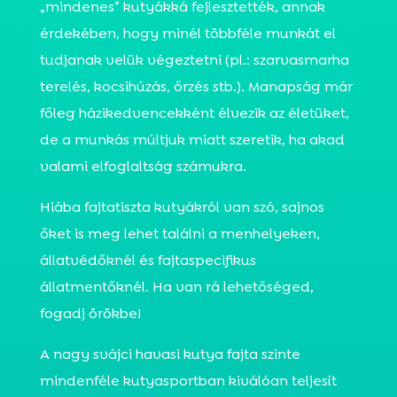
„mindenes” kutyákká fejlesztették, annak
érdekében, hogy minél többféle munkát el
tudjanak velük végeztetni (pl.: szarvasmarha
terelés, kocsihúzás, őrzés stb.). Manapság már
főleg házikedvencekként élvezik az életüket,
de a munkás múltjuk miatt szeretik, ha akad
valami elfoglaltság számukra.
Hiába fajtatiszta kutyákról van szó, sajnos
őket is meg lehet találni a menhelyeken,
állatvédőknél és fajtaspecifikus
állatmentőknél. Ha van rá lehetőséged,
fogadj örökbe!
A nagy svájci havasi kutya fajta szinte
mindenféle kutyasportban kiválóan teljesít