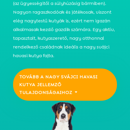
(az ügyességitől a súlyhúzásig bármiben).
Nagyon ragaszkodóak és játékosak, viszont
elég nagytestű kutyák is, ezért nem igazán
alkalmasak kezdő gazdik számára. Egy aktív,
tapasztalt, kutyaszerető, nagy otthonnal
rendelkező családnak ideális a nagy svájci
havasi kutya fajta.
TOVÁBB A NAGY SVÁJCI HAVASI
KUTYA JELLEMZŐ
TULAJDONSÁGAIHOZ