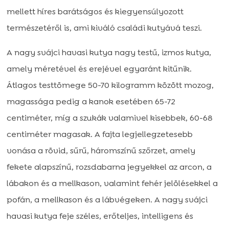
mellett híres barátságos és kiegyensúlyozott
természetéről is, ami kiváló családi kutyává teszi.
A nagy svájci havasi kutya nagy testű, izmos kutya,
amely méretével és erejével egyaránt kitűnik.
Átlagos testtömege 50-70 kilogramm között mozog,
magassága pedig a kanok esetében 65-72
centiméter, míg a szukák valamivel kisebbek, 60-68
centiméter magasak. A fajta legjellegzetesebb
vonása a rövid, sűrű, háromszínű szőrzet, amely
fekete alapszínű, rozsdabarna jegyekkel az arcon, a
lábakon és a mellkason, valamint fehér jelölésekkel a
pofán, a mellkason és a lábvégeken. A nagy svájci
havasi kutya feje széles, erőteljes, intelligens és