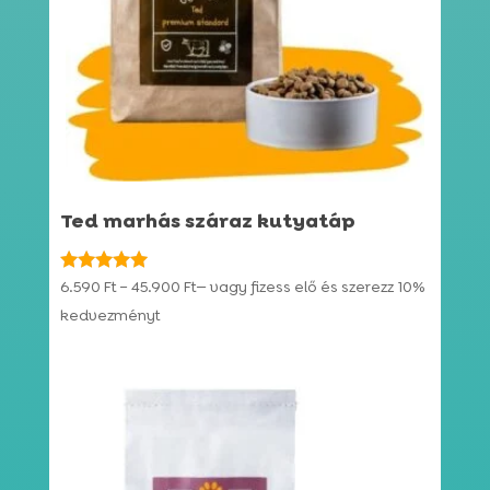
Ted marhás száraz kutyatáp
Ártartomány:
Értékelés:
6.590
Ft
–
45.900
Ft
—
vagy fizess elő és szerezz
10%
4.91
6.590 Ft
kedvezményt
/ 5
-
45.900 Ft