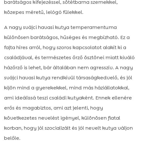
barátságos kifejezéssel, sötétbarna szemekkel,
közepes méretű, lelógó fülekkel.
A nagy svájci havasi kutya temperamentuma
különösen barátságos, hűséges és megbízható. Ez a
fajta híres arról, hogy szoros kapcsolatot alakít ki a
családjával, és természetes őrző ösztönei miatt kiváló
házőrző is lehet, bár általában nem agresszív. A nagy
svájci havasi kutya rendkívül társaságkedvelő, és jól
kijön mind a gyerekekkel, mind más háziállatokkal,
ami ideálissá teszi családi kutyaként. Ennek ellenére
erős és magabiztos, ami azt jelenti, hogy
következetes nevelést igényel, különösen fiatal
korban, hogy jól szocializált és jól nevelt kutya váljon
belőle.