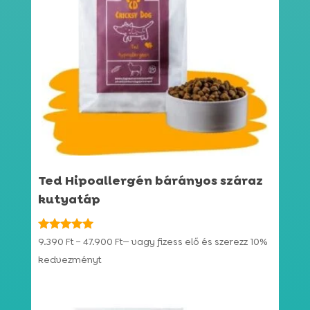
Ted Hipoallergén bárányos száraz
kutyatáp
Ártartomány:
Értékelés:
9.390
Ft
–
47.900
Ft
—
vagy fizess elő és szerezz
10%
4.92
9.390 Ft
kedvezményt
/ 5
-
47.900 Ft