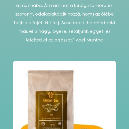
a munkába. Ám amikor a király szomorú és
szorong, odalopakodik hozzá, hogy az ölébe
hajtsa a fejét. Ne félj. Sose bánd, ha mindenki
más el is hagy. Gyere, sétáljunk egyet, és
felejtsd el az egészet.” Axel Munthe