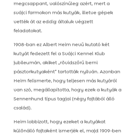
megcsappant, valószínűleg azért, mert a
svájci farmokon más kutyák, illetve gépek
vették át az eddig általuk végzett
feladatokat.
1908-ban ez Albert Heim nevű kutató két
kutyát fedezett fel a Svájci Kennel Klub
jubileumán, akiket „rövidszőrű berni
pásztorkutyaként” tartották nyilván. Azonban
Heim felismerte, hogy teljesen más kutyáról
van szó, megállapította, hogy ezek a kutyák a
Sennenhund típus tagjai (négy fajtából álló
család).
Heim lobbizott, hogy ezeket a kutyákat
különálló fajtaként ismerjék el, majd 1909-ben