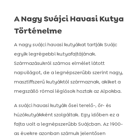
A Nagy Svájci Havasi Kutya
Történelme
A nagy svájci havasi kutyákat tartják Svájc
egyik legrégebbi kutyafajtájának.
Származásukról számos elmélet látott
napvilágot, de a legnépszerűbb szerint nagy,
masztiffszerű kutyáktól származnak, akiket a
megszálló római légiósok hoztak az Alpokba.
A svájci havasi kutyák ősei terelő-, őr- és
húzókutyákként szolgáltak. Egy időben ez a
fajta volt a legnépszerűbb Svájcban. Az 1900-
as évekre azonban számuk jelentősen