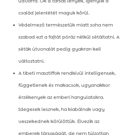
udvarra. Ők is társas lények, igénylik a
család jelenlétét maguk körül.
Védelmező természetük miatt soha nem
szabad ezt a fajtát póráz nélkül sétáltatni. A
séták útvonalát pedig gyakran kell
változtatni.
A tibeti masztiffok rendkívül intelligensek,
függetlenek és makacsok, ugyanakkor
érzékenyek az emberi hangulatokra.
Idegesek lesznek, ha kiabálnak vagy
veszekednek körülöttük. Élvezik az
emberek társaságát, de nem túlzottan