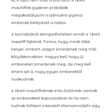
ez a fajta nem való a számára. A tibeti
masztiffok gyakran próbálják
megakadályozni a számukra gyanús
emberek belépését a házba.
A szocializáció elengedhetetlen ennél a Tibeti
Masztiff fajtánál. Fontos, hogy minél több
helyet, embert, szagot ismerjenek meg már
kölyökkorukban. Hagyni kell, hogy új
embereket ismerjenek meg, de meg kell
érteni azt is, hogy egyes emberektől
óvakodnak.
A tibeti masztiffoknak erős ösztöneik vannak
az emberekkel kapcsolatban és ha nem
tudnak túllépni a kezdeti ellenszenvükön egy