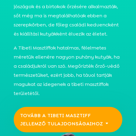
jószágok és a birtokok őrzésére alkalmazták,
sőt még ma is megtalálhatóak ebben a
szerepkörben, de főleg családi kedvencként
és kiállítási kutyákként élvezik az életet.
A Tibeti Masztiffok hatalmas, félelmetes
méretük ellenére nagyon puhány kutyák, ha
a családjukról van szó. Megőrizték őrző-védő
természetüket, ezért jobb, ha távol tartják
magukat az idegenek a tibeti masztiffok
területétől.
TOVÁBB A TIBETI MASZTIFF
JELLEMZŐ TULAJDONSÁGAIHOZ