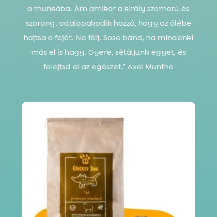
a munkába. Ám amikor a király szomorú és
szorong, odalopakodik hozzá, hogy az ölébe
hajtsa a fejét. Ne félj. Sose bánd, ha mindenki
más el is hagy. Gyere, sétáljunk egyet, és
felejtsd el az egészet.” Axel Munthe