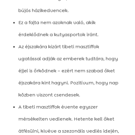
bújós házikedvencek.
Ez a fajta nem azoknak való, akik
érdeklődnek a kutyasportok iránt.
Az éjszakára kizárt tibeti masztiffok
ugatással adják az emberek tudtára, hogy
éjjel is őrködnek – ezért nem szabad őket
éjszakára kint hagyni. Pozitívum, hogy nap
közben viszont csendesek.
A tibeti masztiffok évente egyszer
mérsékelten vedlenek. Hetente kell őket
átfésülni, kivéve a szezonális vedlés idején,