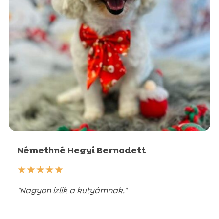
Némethné Hegyi Bernadett
☆
☆
☆
☆
☆
"Nagyon ízlik a kutyámnak."