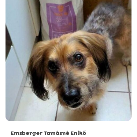
Szépségápolók
Táplálékkiegészítők és vitaminok
Táplálékkiegészítők és vitaminok
Macskaalmok
Szépségápolók
Szépségápolók
Emsberger Tamásné Enikő