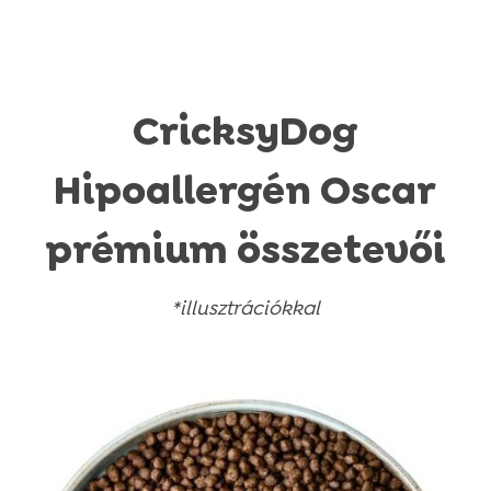
CricksyDog
Hipoallergén Oscar
prémium összetevői
*illusztrációkkal