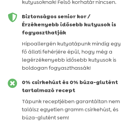
kutyusoknak! Felső korhatár nincsen.

Biztonságos senior kor /
Érzékenyebb idősebb kutyusok is
fogyaszthatják
Hipoallergén kutyatápunk mindig egy
fő állati fehérjére épül, hogy még a
legérzékenyebb idősebb kutyusok is
boldogan fogyaszthassák!

0% csirkehúst és 0% búza-glutént
tartalmazó recept
Tápunk receptjében garantáltan nem
találsz egyetlen gramm csirkehúst, és
búza-glutént sem!