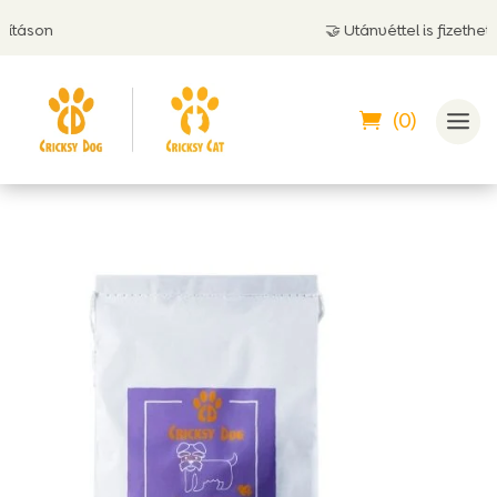
🤝 Utánvéttel is fizethetsz
(0)