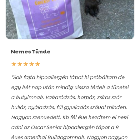
Nemes Tünde
☆
☆
☆
☆
☆
“Sok fajta hipoallergén tápot ki próbáltam de
egy két nap után mindig vissza tértek a tünetei
a kutyimnak. Vakaródzás, korpás, zsíros szőr
hullás, nyáladzás, fül gyulladás szóval minden.
Nagyon szenvedett. Kb fél éve kezdtem el neki
adni az Oscar Senior hipoallergén tápot a 9
éves Amerikai Bulldogomnak. Nagyon nagyon