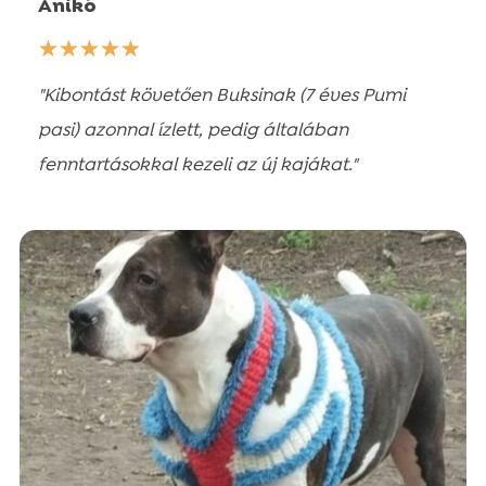
Anikó
☆
☆
☆
☆
☆
"Kibontást követően Buksinak (7 éves Pumi
pasi) azonnal ízlett, pedig általában
fenntartásokkal kezeli az új kajákat."