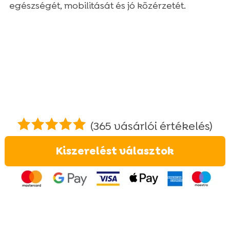
egészségét, mobilitását és jó közérzetét.
(
365
vásárlói értékelés)
Értékelés
Kiszerelést választok
4.95
az 5-
ből,
értékelés
alapján