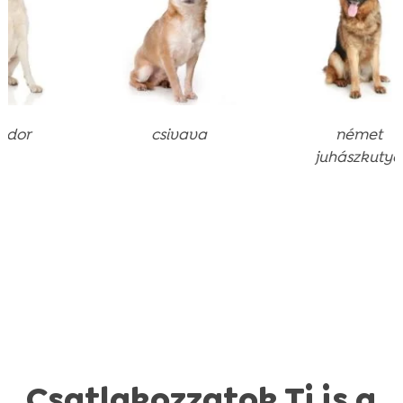
csivava
német
juhászkutya
Csatlakozzatok Ti is a