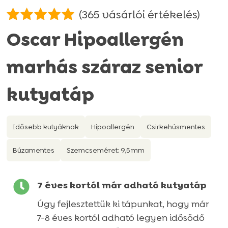
(
365
vásárlói értékelés)
Értékelés
Oscar Hipoallergén
4.95
az 5-
ből,
marhás száraz senior
értékelés
alapján
kutyatáp
Idősebb kutyáknak
Hipoallergén
Csirkehúsmentes
Búzamentes
Szemcseméret: 9,5 mm

7 éves kortól már adható kutyatáp
Úgy fejlesztettük ki tápunkat, hogy már
7-8 éves kortól adható legyen idősödő