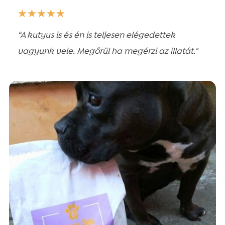
☆
☆
☆
☆
☆
“A kutyus is és én is teljesen elégedettek
vagyunk vele. Megőrül ha megérzi az illatát."