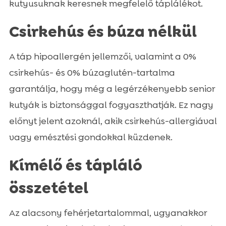
kutyusuknak keresnek megfelelő táplálékot.
Csirkehús és búza nélkül
A táp hipoallergén jellemzői, valamint a 0%
csirkehús- és 0% búzaglutén-tartalma
garantálja, hogy még a legérzékenyebb senior
kutyák is biztonsággal fogyaszthatják. Ez nagy
előnyt jelent azoknál, akik csirkehús-allergiával
vagy emésztési gondokkal küzdenek.
Kímélő és tápláló
összetétel
Az alacsony fehérjetartalommal, ugyanakkor