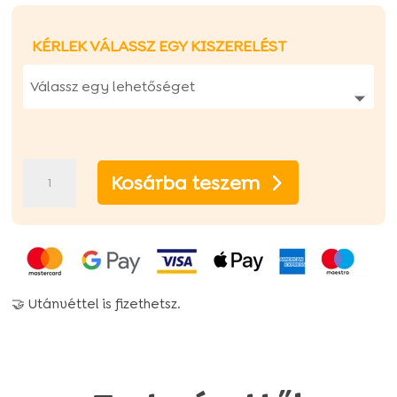
KÉRLEK VÁLASSZ EGY KISZERELÉST
Oscar
Kosárba teszem
Hipoallergén
marhás
száraz
senior
🤝 Utánvéttel is fizethetsz.
kutyatáp
mennyiség