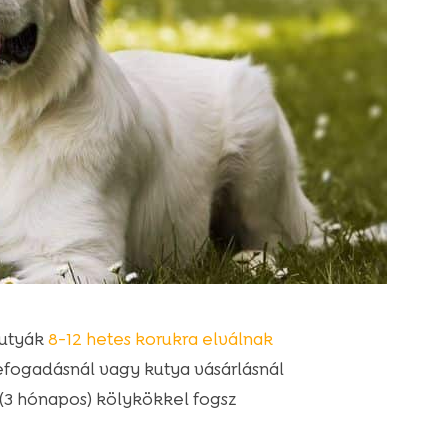
kutyák
8-12 hetes korukra elválnak
befogadásnál vagy kutya vásárlásnál
 (3 hónapos) kölykökkel fogsz