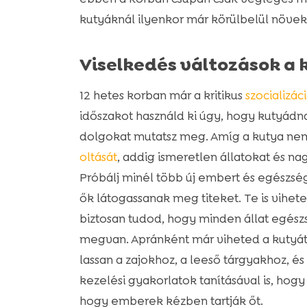
kutyáknál ilyenkor már körülbelül növek
Viselkedés változások a 
12 hetes korban már a kritikus
szocializác
időszakot használd ki úgy, hogy kutyádn
dolgokat mutatsz meg. Amíg a kutya ne
oltását
, addig ismeretlen állatokat és n
Próbálj minél több új embert és egészsé
ők látogassanak meg titeket. Te is vihet
biztosan tudod, hogy minden állat egészs
megvan. Apránként már viheted a kutyát
lassan a zajokhoz, a leeső tárgyakhoz, é
kezelési gyakorlatok tanításával is, hog
hogy emberek kézben tartják őt.