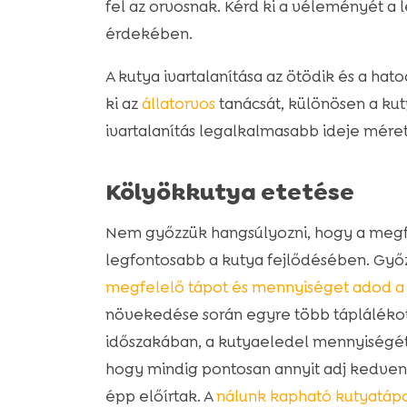
fel az orvosnak. Kérd ki a véleményét a
érdekében.
A kutya ivartalanítása az ötödik és a h
ki az
állatorvos
tanácsát, különösen a kut
ivartalanítás legalkalmasabb ideje mérettő
Kölyökkutya etetése
Nem győzzük hangsúlyozni, hogy a megfe
legfontosabb a kutya fejlődésében. Győ
megfelelő tápot és mennyiséget adod a
növekedése során egyre több táplálékot 
időszakában, a kutyaeledel mennyiségét 
hogy mindig pontosan annyit adj kedve
épp előírtak. A
nálunk kapható kutyatáp