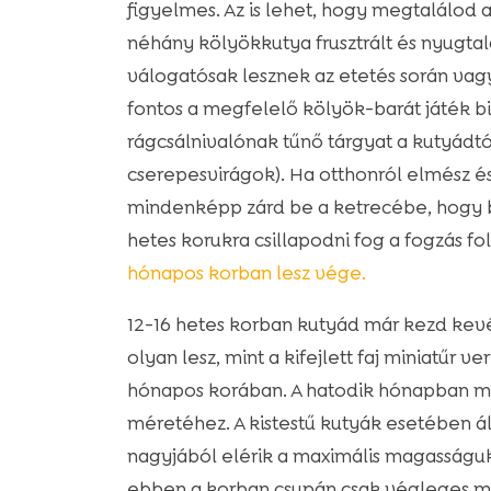
figyelmes. Az is lehet, hogy megtalálod 
néhány kölyökkutya frusztrált és nyugtal
válogatósak lesznek az etetés során vag
fontos a megfelelő kölyök-barát játék bi
rágcsálnivalónak tűnő tárgyat a kutyádtól
cserepesvirágok). Ha otthonról elmész é
mindenképp zárd be a ketrecébe, hogy b
hetes korukra csillapodni fog a fogzás f
hónapos korban lesz vége.
12-16 hetes korban kutyád már kezd kevé
olyan lesz, mint a kifejlett faj miniatűr 
hónapos korában. A hatodik hónapban már
méretéhez. A kistestű kutyák esetében á
nagyjából elérik a maximális magasságuk
ebben a korban csupán csak végleges mér