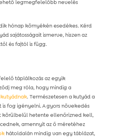
 lehető legmegfelelőbb nevelés
atodik hónap környékén esedékes. Kérd
yád sajátosságait ismerve, hiszen az
l és fajtól is függ.
lelő táplálkozás az egyik
ződj meg róla, hogy mindig a
 kutyádnak
. Természetesen a kutyád a
is fog igényelni. A gyors növekedés
körülbelül hetente ellenőrizned kell,
ncednek, amennyit az ő méretéhez
ok
hátoldalán mindig van egy táblázat,