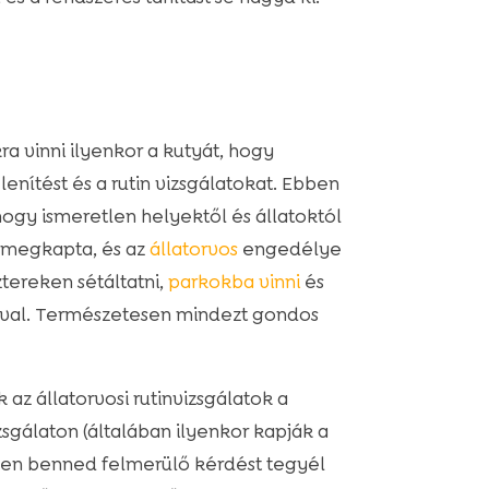
ra vinni ilyenkor a kutyát, hogy
enítést és a rutin vizsgálatokat. Ebben
hogy ismeretlen helyektől és állatoktól
st megkapta, és az
állatorvos
engedélye
tereken sétáltatni,
parkokba vinni
és
ával. Természetesen mindezt gondos
z állatorvosi rutinvizsgálatok a
zsgálaton (általában ilyenkor kapják a
nden benned felmerülő kérdést tegyél