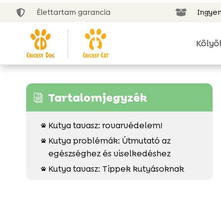
Élettartam garancia
Ingyen


Kölyö
Tartalomjegyzék
i
Kutya tavasz: rovarvédelem!

Kutya problémák: Útmutató az

egészséghez és viselkedéshez
Kutya tavasz: Tippek kutyásoknak
