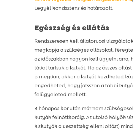
Legyél konzisztens és határozott.
Egészség és ellátás
Rendszeresen kell állatorvosi vizsgálatok
megkapja a szükséges oltásokat, féregtel
az időszakban nagyon kell ügyelni arra, 
távol tartsuk a kutyát. Ha az összes oltá
is megvan, akkor a kutyát kezdheted köz
engedheted, hogy játsszon a többi kuty
felügyeleted mellett.
4 hónapos kor után már nem szükségesek a
kutyák felnőttkoráig. Az utolsó kölyök vi
kiskutyák a veszettség elleni oltást) mi