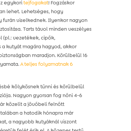
az egykori
tejfogakat
! Fogzáskor
an lehet. Lehetséges, hogy
y furán viselkednek. Ilyenkor nagyon
ztosítása. Tarts távol minden veszélyes
 (pl.: vezetékek, cipők,
s a kutyát magára hagyod, akkor
iztonságban maradjon. Körülbelül 16
olyamata.
A teljes folyamatnak 6
sbé kölykösnek tűnni és körülbelül
verziója. Nagyon gyorsan fog nőni 4-6
 közelít a jövőbeli felnőtt
ltalában a hatodik hónapra már
at, a nagyobb kutyáknál viszont
etük felét érik el. A közepes testű