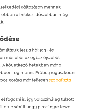
viselkedési változáson mennek
gy ebben a kritikus időszakban még
k.
jlődése
ányításuk lesz a hólyag- és
n már akár az egész éjszakát
ül. A következő hetekben már a
ebben fog menni. Próbálj ragaszkodni
pos korára már teljesen
szobatiszta
 fogazni is, így valószínűleg túlzott
lletve sérült vagy piros ínyre leszel