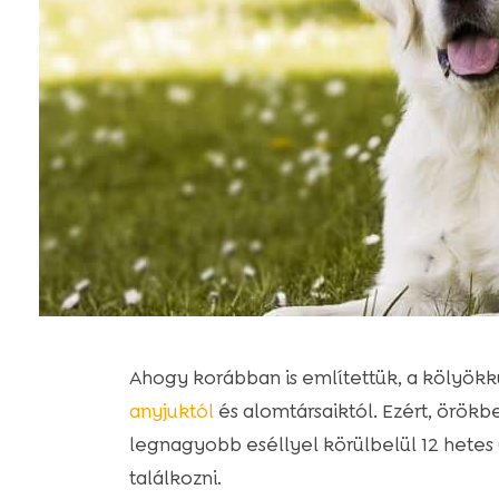
Ahogy korábban is említettük, a kölyök
anyjuktól
és alomtársaiktól. Ezért, örök
legnagyobb eséllyel körülbelül 12 hetes
találkozni.