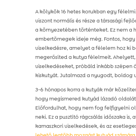
A kölykök 16 hetes korukban egy félelmi
viszont normális és része a társasági fejl
a környezetében történteket. Ez nem a h
embertömegek ideje még. Fontos, hogy 
viselkedésre, amelyet a félelem hoz ki b
megerősíted a kutya félelmeit. Ahelyett,
viselkedéseket, próbáld inkább szépen óv
kiskutyát. Jutalmazd a nyugodt, boldog v
3-6 hónapos korra a kutyák már közelíten
hogy megismered kutyád lázadó oldalát, 
Előfordulhat, hogy nem fog felfigyelni o
neki. Ez a pusztító rágcsálás időszaka is, 
kamaszkori viselkedések, és az esetleg
lehető legtöbb mozgást kutyád számára