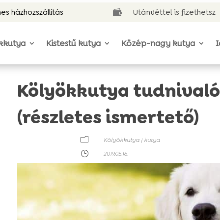
es házhozszállítás
Utánvéttel is fizethetsz

kkutya
Kistestű kutya
Közép-nagy kutya
I
Kölyökkutya tudnival
(részletes ismertető)
m
Kölyökkutya
|
kutya
}
2019.05.16.