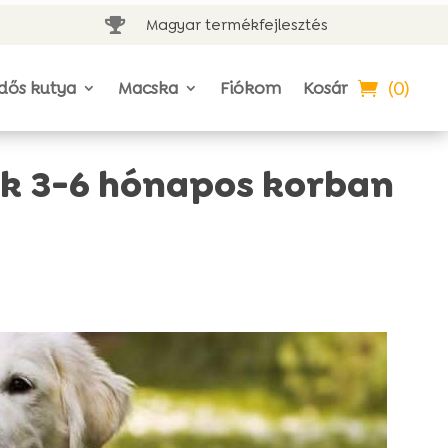
Magyar termékfejlesztés

(0)
dős kutya
Macska
Fiókom
Kosár
ók 3-6 hónapos korban