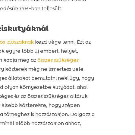
edésük 75%-ban teljesült.
kiskutyáknál
iós időszaknak
kezd vége lenni. Ezt az
ak egyre több új embert, helyet,
m kapja meg az
összes szükséges
agy közterek még ne ismertess vele.
ges állatokat bemutatni neki úgy, hogy
ed olyan környezetbe kutyádat, ahol
éges és az összes szükséges oltásuk
 kisebb közterekre, hogy szépen
s a tömeghez is hozzászokjon. Dolgozz a
y minél előbb hozzászokjon ahhoz,