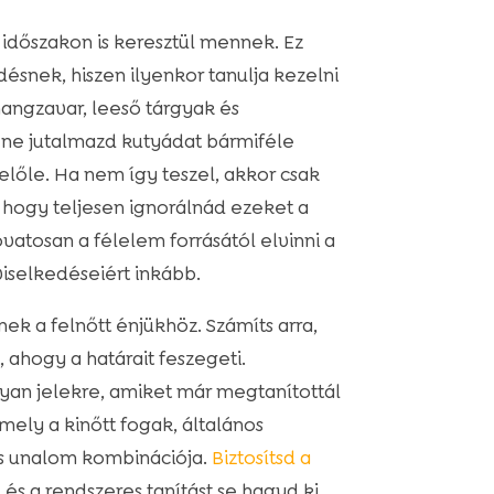
 időszakon is keresztül mennek. Ez
ődésnek, hiszen ilyenkor tanulja kezelni
angzavar, leeső tárgyak és
ne jutalmazd kutyádat bármiféle
előle. Ha nem így teszel, akkor csak
 hogy teljesen ignorálnád ezeket a
atosan a félelem forrásától elvinni a
iselkedéseiért inkább.
ek a felnőtt énjükhöz. Számíts arra,
ahogy a határait feszegeti.
lyan jelekre, amiket már megtanítottál
amely a kinőtt fogak, általános
es unalom kombinációja.
Biztosítsd a
, és a rendszeres tanítást se hagyd ki.