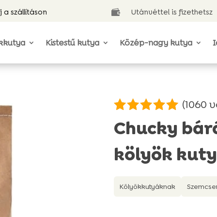
j a szállításon
Utánvéttel is fizethetsz

kkutya
Kistestű kutya
Közép-nagy kutya
I
(
1060
v
Értékelés
Chucky bár
4.93
az 5-
ből,
kölyök kut
értékelés
alapján
Kölyökkutyáknak
Szemcse