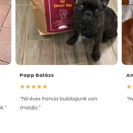
Papp Balázs
An
☆
☆
☆
☆
☆
☆
“Fél éves francia bulldogunk van.
“N
k.”
Imádja.”