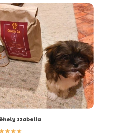
ékely Izabella
☆
☆
☆
☆