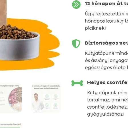

12 hónapon át 
Úgy fejlesztettük 
hónapos korukig tö
piciknek!

Biztonságos ne
Kutyatápunk minde
és ásványi anyagot
egészséges élete 

Helyes csontfe
Kutyatápunk min
tartalmaz, ami né
csontfejlődéshez,
gyógyulásához!