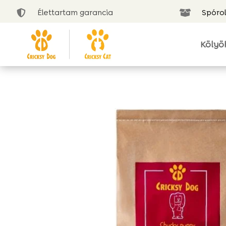
Élettartam garancia
Spórol


Kölyö