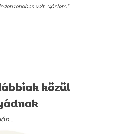
inden rendben volt. Ajánlom.”
lábbiak közül
tyádnak
án...