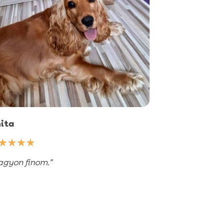
ita
☆
☆
☆
☆
agyon finom.”