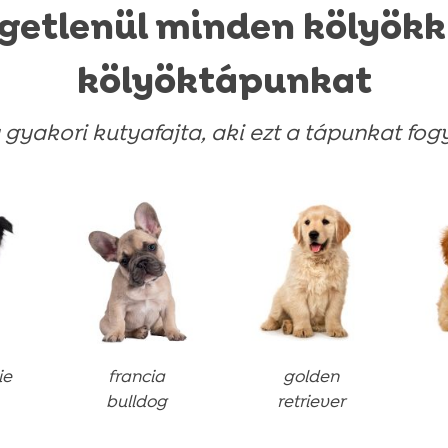
ggetlenül minden kölyökk
kölyöktápunkat
gyakori kutyafajta, aki ezt a tápunkat fogya
ie
francia
golden
bulldog
retriever