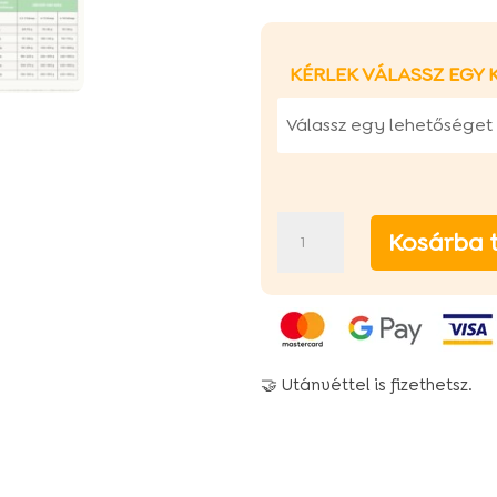
KÉRLEK VÁLASSZ EGY 
Chucky
Kosárba 
bárányos
száraz
kölyök
kutyatáp
🤝 Utánvéttel is fizethetsz.
mennyiség