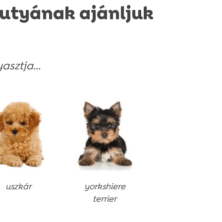
utyának ajánljuk
sztja...
uszkár
yorkshiere
terrier