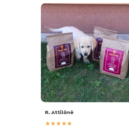
R. Attiláné
☆
☆
☆
☆
☆