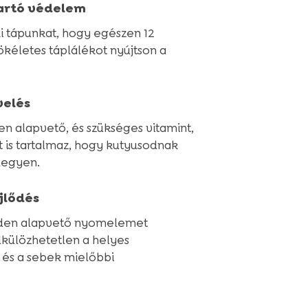
tartó védelem
ki tápunkat, hogy egészen 12
kéletes táplálékot nyújtson a
velés
n alapvető, és szükséges vitamint,
 is tartalmaz, hogy kutyusodnak
legyen.
jlődés
den alapvető nyomelemet
lkülözhetetlen a helyes
 és a sebek mielőbbi