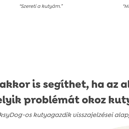
“Szereti a kutyám.”
“M
kkor is segíthet, ha az a
lyik problémát okoz ku
ksyDog-os kutyagazdik visszajelzései alapj