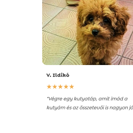
V. Ildikó
☆
☆
☆
☆
☆
“Végre egy kutyatáp, amit imád a
kutyám és az összetevői is nagyon jó