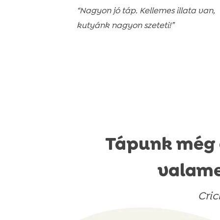
“Nagyon jó táp. Kellemes illata van,
kutyánk nagyon szeteti!”
Tápunk még a
valame
Cric