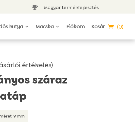
Magyar termékfejlesztés

(0)
dős kutya
Macska
Fiókom
Kosár
ásárlói értékelés)
ányos száraz
yatáp
méret: 9 mm