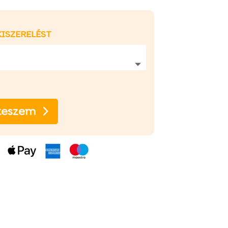
KISZERELÉST
teszem