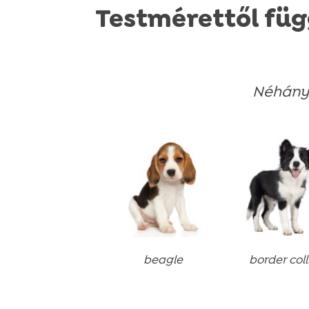
Testmérettől fü
Néhány 
beagle
border coll