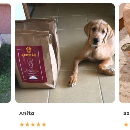
Anita
Sz
☆
☆
☆
☆
☆
☆