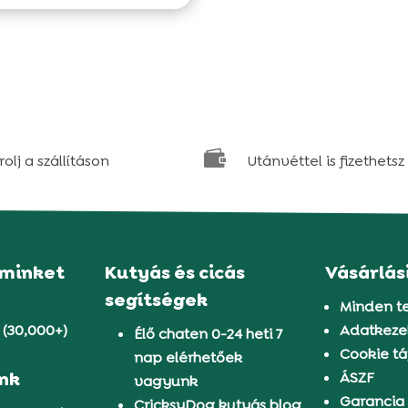

olj a szállításon
Utánvéttel is fizethetsz
 minket
Kutyás és cicás
Vásárlás
segítségek
Minden t
 (30,000+)
Adatkezel
Élő chaten 0-24 heti 7
Cookie tá
nap elérhetőek
ünk
ÁSZF
vagyunk
Garancia
CricksyDog kutyás blog