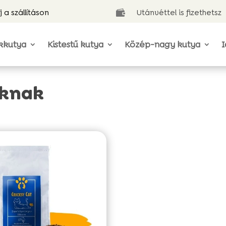
j a szállításon
Utánvéttel is fizethetsz

kkutya
Kistestű kutya
Közép-nagy kutya
I
áknak