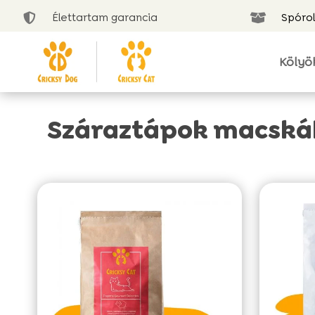
Élettartam garancia
Spórol


Kölyö
Száraztápok macsk