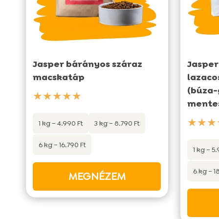
Jasper bárányos száraz
Jasper
macskatáp
lazaco
(búza-
★★★★★
mente
★★★
1 kg – 4.990 Ft
3 kg – 8.790 Ft
6 kg – 16.790 Ft
1 kg – 5
6 kg – 1
MEGNÉZEM