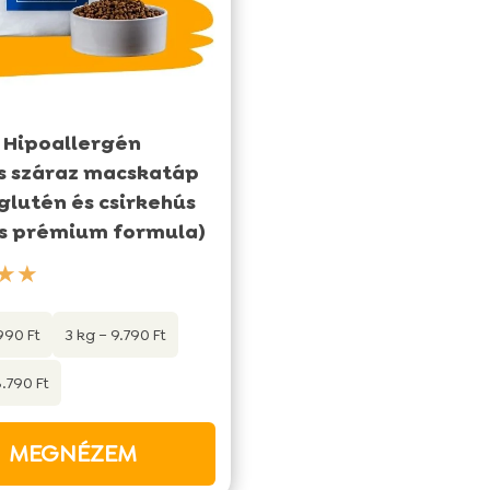
 Hipoallergén
s száraz macskatáp
glutén és csirkehús
s prémium formula)
★★
.990 Ft
3 kg – 9.790 Ft
8.790 Ft
MEGNÉZEM