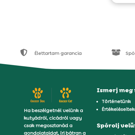


Élettartam garancia
Spór
Ismerj meg
Történetünk
Értékeléseitek
Ha beszélgetnél velünk a
kutyádról, cicádról vagy
Spórolj vel
csak megosztanád a
gondolataidat, írj bátran a