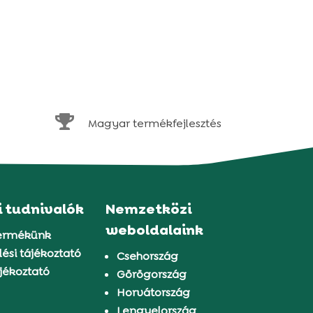

Magyar termékfejlesztés
i tudnivalók
Nemzetközi
weboldalaink
ermékünk
ési tájékoztató
Csehország
jékoztató
Görögország
Horvátország
Lengyelország