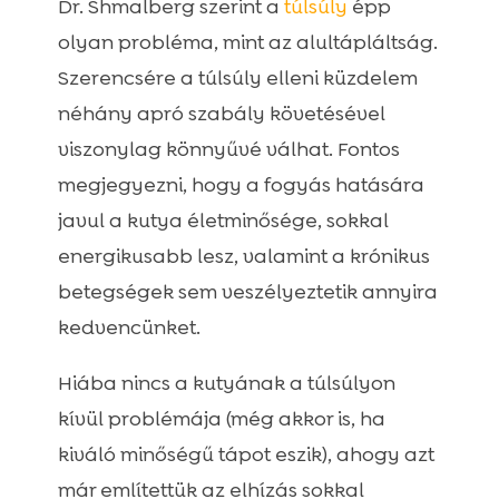
Dr. Shmalberg szerint a
túlsúly
épp
olyan probléma, mint az alultápláltság.
Szerencsére a túlsúly elleni küzdelem
néhány apró szabály követésével
viszonylag könnyűvé válhat. Fontos
megjegyezni, hogy a fogyás hatására
javul a kutya életminősége, sokkal
energikusabb lesz, valamint a krónikus
betegségek sem veszélyeztetik annyira
kedvencünket.
Hiába nincs a kutyának a túlsúlyon
kívül problémája (még akkor is, ha
kiváló minőségű tápot eszik), ahogy azt
már említettük az elhízás sokkal