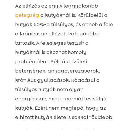
Az elhízás az egyik leggyakoribb
betegség
a kutyáknál is. Körülbelül a
kutyák 60%-a túlsúlyos, és ennek a fele
a krónikusan elhízott kategóriába
tartozik. A felesleges testzsír a
kutyáknál is okozhat komoly
problémákat. Például: ízületi
betegségek, anyagcserezavarok,
krónikus gyulladások. Ráadásul a
túlsúlyos kutyák nem olyan
energikusak, mint a normál testsúlyú
kutyák. Ezért nem meglepő, hogy az
elhízott kutyák élete is sokkal rövidebb.