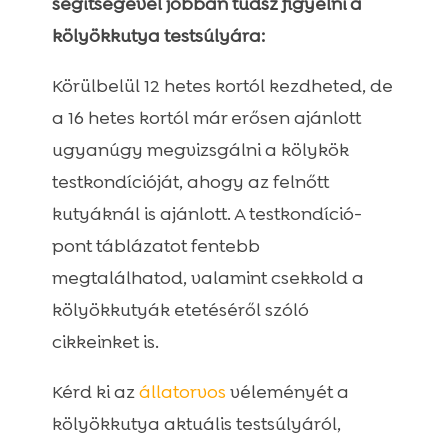
segítségével jobban tudsz figyelni a
kölyökkutya testsúlyára:
Körülbelül 12 hetes kortól kezdheted, de
a 16 hetes kortól már erősen ajánlott
ugyanúgy megvizsgálni a kölykök
testkondícióját, ahogy az felnőtt
kutyáknál is ajánlott. A testkondíció-
pont táblázatot fentebb
megtalálhatod, valamint csekkold a
kölyökkutyák etetéséről szóló
cikkeinket is.
Kérd ki az
állatorvos
véleményét a
kölyökkutya aktuális testsúlyáról,