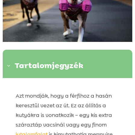
Tartalomjegyzék
3
Kutya tavasz: rovarvédelem!

Azt mondják, hogy a férfihoz a hasán
Kutya problémák: Útmutató az

egészséghez és viselkedéshez
keresztül vezet az út. Ez az állítás a
Kutya tavasz: Tippek kutyásoknak
kutyákra is vonatkozik – egy kis extra

száraztáp vacsinál vagy egy finom
jutalomfalat
is kimutathatja mennyire