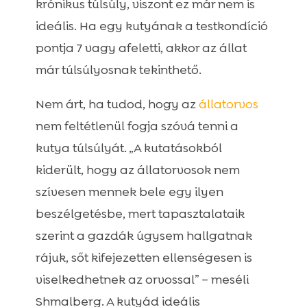
krónikus túlsúly, viszont ez már nem is
ideális. Ha egy kutyának a testkondíció
pontja 7 vagy afeletti, akkor az állat
már túlsúlyosnak tekinthető.
Nem árt, ha tudod, hogy az
állatorvos
nem feltétlenül fogja szóvá tenni a
kutya túlsúlyát. „A kutatásokból
kiderült, hogy az állatorvosok nem
szívesen mennek bele egy ilyen
beszélgetésbe, mert tapasztalataik
szerint a gazdák úgysem hallgatnak
rájuk, sőt kifejezetten ellenségesen is
viselkedhetnek az orvossal” – meséli
Shmalberg. A kutyád ideális