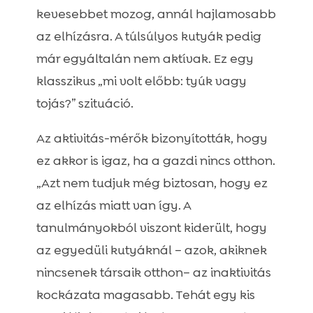
kevesebbet mozog, annál hajlamosabb
az elhízásra. A túlsúlyos kutyák pedig
már egyáltalán nem aktívak. Ez egy
klasszikus „mi volt előbb: tyúk vagy
tojás?” szituáció.
Az aktivitás-mérők bizonyították, hogy
ez akkor is igaz, ha a gazdi nincs otthon.
„Azt nem tudjuk még biztosan, hogy ez
az elhízás miatt van így. A
tanulmányokból viszont kiderült, hogy
az egyedüli kutyáknál – azok, akiknek
nincsenek társaik otthon– az inaktivitás
kockázata magasabb. Tehát egy kis