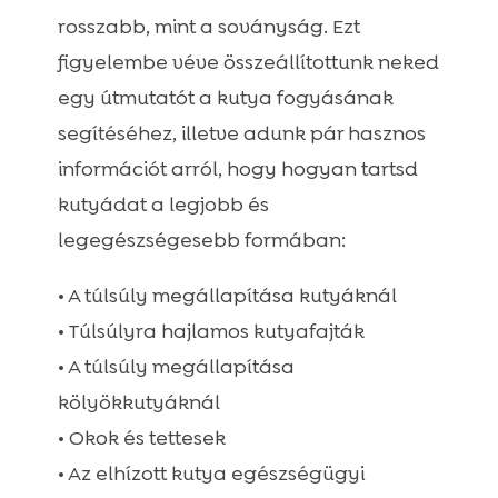
rosszabb, mint a soványság. Ezt
figyelembe véve összeállítottunk neked
egy útmutatót a kutya fogyásának
segítéséhez, illetve adunk pár hasznos
információt arról, hogy hogyan tartsd
kutyádat a legjobb és
legegészségesebb formában:
• A túlsúly megállapítása kutyáknál
• Túlsúlyra hajlamos kutyafajták
• A túlsúly megállapítása
kölyökkutyáknál
• Okok és tettesek
• Az elhízott kutya egészségügyi