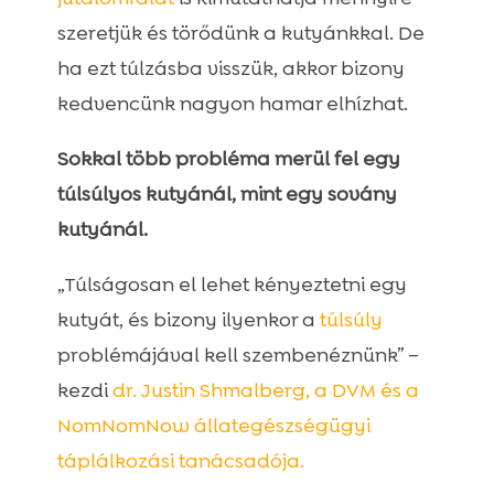
szeretjük és törődünk a kutyánkkal. De
ha ezt túlzásba visszük, akkor bizony
kedvencünk nagyon hamar elhízhat.
Sokkal több probléma merül fel egy
túlsúlyos kutyánál, mint egy sovány
kutyánál.
„Túlságosan el lehet kényeztetni egy
kutyát, és bizony ilyenkor a
túlsúly
problémájával kell szembenéznünk” –
kezdi
dr. Justin Shmalberg, a DVM és a
NomNomNow állategészségügyi
táplálkozási tanácsadója.