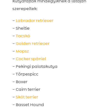
kutyafajták mindegyiknek a listáján
szerepeltek:
–
Labrador retriever
– Sheltie
–
Tacskó
–
Golden retriever
–
Mopsz
–
Cocker spániel
– Pekingi palotakutya
– Törpespicc
– Boxer
– Cairn terrier
–
Skót terrier
– Basset Hound