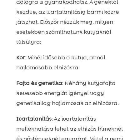
dologra is gyanakodhatsz. A génektől
kezdve, az ivartalanításig bármi közre
játszhat. Először nézzük meg, milyen
esetekben számíthatunk kutyáknál
túlsúlyra:
Kor
: Minél idősebb a kutya, annál
hajlamosabb elhízásra.
Fajta és genetika
: Néhány kutyafajta
kevesebb energiát igényel vagy
genetikailag hajlamosak az elhízásra.
Ivartalanítás
: Az ivartalanítás
mellékhatása lehet az elhízás hímeknél
és nőstényeknél egyaránt. Mivel a nemi