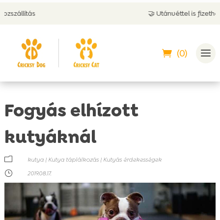
🤝 Utánvéttel is fizethetsz
(0)
Fogyás elhízott
kutyáknál
m
kutya
|
Kutya táplálkozás
|
Kutyás érdekességek
}
2019.08.17.