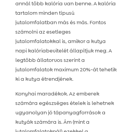
annál több kalória van benne. A kalória
tartalom minden típusú
jutalomfalatban más és más. Fontos
számolni az esetleges
jutalomfalatokkal is, amikor a kutya
napi kalóriabevitelét állapítjuk meg. A
legtöbb állatorvos szerint a
jutalomfalatok maximum 20%-át tehetik
ki a kutya étrendjének.
Konyhai maradékok. Az emberek
számára egészséges ételek is lehetnek
ugyanolyan jó tápanyagforrások a
kutyák számára is. Ám (mint a
jutalomfalatoknál) ezekkel a