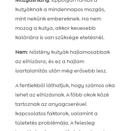
Mozgáshiány
: Éppolyan fontos a
kutyáknak a mindennapos mozgás,
mint nekünk embereknek. Ha nem
mozog a kutya, akkor kevesebb
kalóriára is van szüksége etetésnél.
Nem
: Nőstény kutyák hajlamosabbak
az elhízásra, és ez a hajlam
ivartalanítás után még erősebb lesz.
A fentiekből láthatjuk, hogy számos oka
lehet az elhízásnak. A főbb okok közé
tartoznak az anyagcserével
kapcsolatos faktorok, valamint a
túletetés problémája. A felesleg