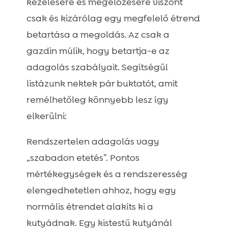
kezelésére és megelőzésére viszont
csak és kizárólag egy megfelelő étrend
betartása a megoldás. Az csak a
gazdin múlik, hogy betartja-e az
adagolás szabályait. Segítségül
listázunk nektek pár buktatót, amit
remélhetőleg könnyebb lesz így
elkerülni:
Rendszertelen adagolás vagy
„szabadon etetés”. Pontos
mértékegységek és a rendszeresség
elengedhetetlen ahhoz, hogy egy
normális étrendet alakíts ki a
kutyádnak. Egy kistestű kutyánál