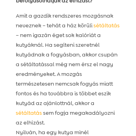
befolyásolhatják az elhízást?
Amit a gazdik rendszeres mozgásnak
neveznek – tehát a ház körüli
sétáltatás
– nem igazán éget sok kalóriát a
kutyáknál. Ha segíteni szeretnél
kutyádnak a fogyásban, akkor csupán
a sétáltatással még nem érsz el nagy
eredményeket. A mozgás
természetesen nemcsak fogyás miatt
fontos és ha továbbra is többet eszik
kutyád az ajánlottnál, akkor a
sétáltatás
sem fogja megakadályozni
az elhízást.
Nyilván, ha egy kutya minél