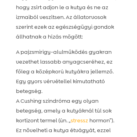
hogy zsírt adjon le a kutya és ne az
izmaiból veszítsen. Az állatorvosok
szerint ezek az egészségügyi gondok
állhatnak a hízás mögött:
A pajzsmirigy-alulműködés gyakran
vezethet lassabb anyagcseréhez, ez
főleg a középkorú kutyákra jellemző.
Egy gyors vérvétellel kimutatható
betegség.
A Cushing szindróma egy olyan
betegség, amely a kutyáknál túl sok
kortizont termel (ún. „
stressz
hormon”).
Ez növelheti a kutya étvágyát, ezzel