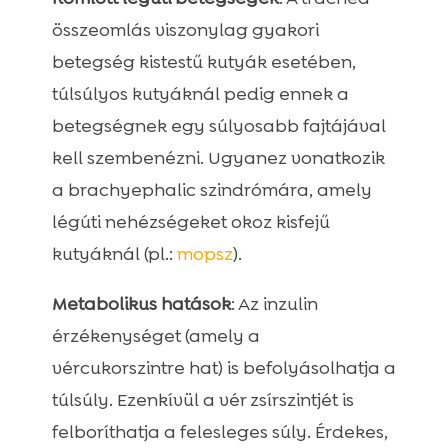
összeomlás viszonylag gyakori
betegség kistestű kutyák esetében,
túlsúlyos kutyáknál pedig ennek a
betegségnek egy súlyosabb fajtájával
kell szembenézni. Ugyanez vonatkozik
a brachyephalic szindrómára, amely
légúti nehézségeket okoz kisfejű
kutyáknál (pl.:
mopsz
).
Metabolikus hatások
: Az inzulin
érzékenységet (amely a
vércukorszintre hat) is befolyásolhatja a
túlsúly. Ezenkívül a vér zsírszintjét is
felboríthatja a felesleges súly. Érdekes,