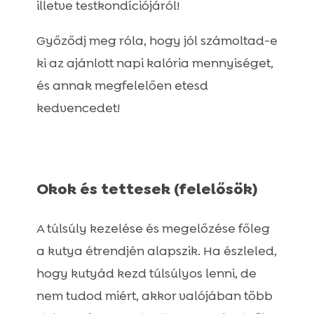
illetve testkondíciójáról!
Győződj meg róla, hogy jól számoltad-e
ki az ajánlott napi kalória mennyiséget,
és annak megfelelően etesd
kedvencedet!
Okok és tettesek (felelősök)
A túlsúly kezelése és megelőzése főleg
a kutya étrendjén alapszik. Ha észleled,
hogy kutyád kezd túlsúlyos lenni, de
nem tudod miért, akkor valójában több