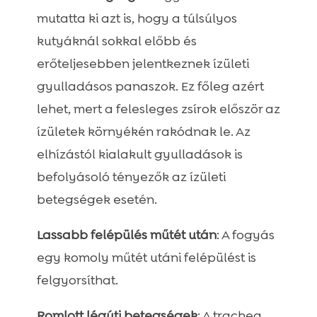
mutatta ki azt is, hogy a túlsúlyos
kutyáknál sokkal előbb és
erőteljesebben jelentkeznek ízületi
gyulladásos panaszok. Ez főleg azért
lehet, mert a felesleges zsírok először az
ízületek környékén rakódnak le. Az
elhízástól kialakult gyulladások is
befolyásoló tényezők az ízületi
betegségek esetén.
Lassabb felépülés műtét után
: A fogyás
egy komoly műtét utáni felépülést is
felgyorsíthat.
Romlott légúti betegségek
: A trachea