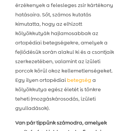
érzékenyek a felesleges zsír kártékony
hatásaira. Sőt, számos kutatás
kimutatta, hogy az elhízott
kölyökkutyák hajlamosabbak az
ortopédiai betegségekre, amelyek a
fejlődésük során alakul ki és a csontjaik
szerkezetében, valamint az ízületi
porcok körül okoz kellemetlenségeket.
Egy ilyen ortopédiai
betegség
a
kölyökkutya egész életét is tönkre
teheti (mozgáskárosodás, ízületi
gyulladások).
Van pár tippünk számodra, amelyek