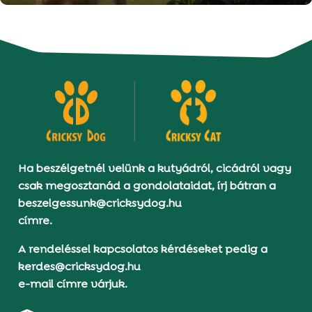
Ha beszélgetnél velünk a kutyádról, cicádról vagy
csak megosztanád a gondolataidat, írj bátran a
beszelgessunk@cricksydog.hu
címre.
A rendeléssel kapcsolatos kérdéseket pedig a
kerdes@cricksydog.hu
e-mail címre várjuk.