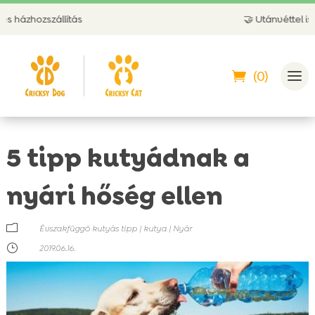
ás
🤝 Utánvéttel is fizethetsz
(0)
5 tipp kutyádnak a
nyári hőség ellen
m
Évszakfüggő kutyás tipp
|
kutya
|
Nyár
}
2019.06.16.