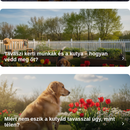
Tavaszi kerti munkák és a kutya – hogyan
védd meg őt?
Miért nem eszik a kutyád tavasszal úgy, mint
télen?