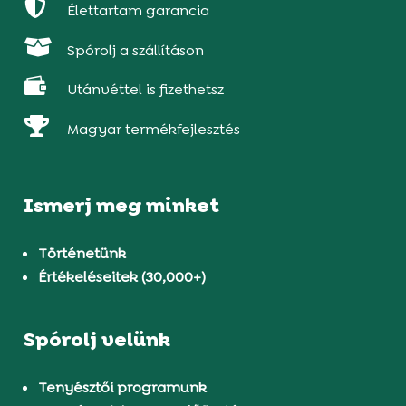

Élettartam garancia

Spórolj a szállításon

Utánvéttel is fizethetsz

Magyar termékfejlesztés
Ismerj meg minket
Történetünk
Értékeléseitek (30,000+)
Spórolj velünk
Tenyésztői programunk