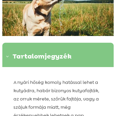
Tartalomjegyzék
3
Kutya tavasz: rovarvédelem!

A nyári hőség komoly hatással lehet a
Kutya problémák: Útmutató az

egészséghez és viselkedéshez
kutyádra, habár bizonyos kutyafajták,
Kutya tavasz: Tippek kutyásoknak
az orruk mérete, szőrük fajtája, vagy a

szájuk formája miatt, még
érzékenyebbek lehetnek a nap