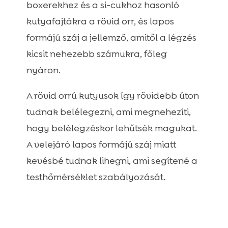
boxerekhez és a si-cukhoz hasonló
kutyafajtákra a rövid orr, és lapos
formájú száj a jellemző, amitől a légzés
kicsit nehezebb számukra, főleg
nyáron.
A rövid orrú kutyusok így rövidebb úton
tudnak belélegezni, ami megnehezíti,
hogy belélegzéskor lehűtsék magukat.
A velejáró lapos formájú száj miatt
kevésbé tudnak lihegni, ami segítené a
testhőmérséklet szabályozását.