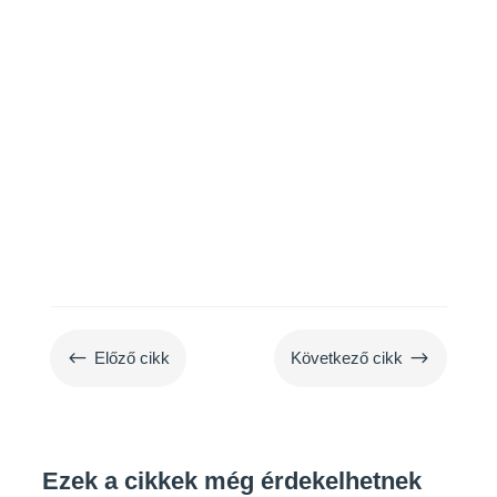
kullancsok elleni védekezéshez.
#
$
Előző cikk
Következő cikk
Ezek a cikkek még érdekelhetnek