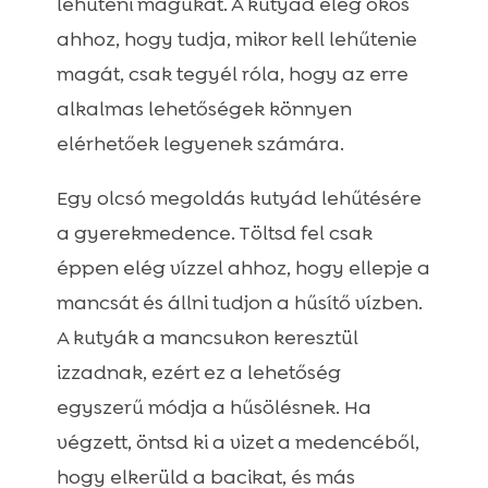
lehűteni magukat. A kutyád elég okos
ahhoz, hogy tudja, mikor kell lehűtenie
magát, csak tegyél róla, hogy az erre
alkalmas lehetőségek könnyen
elérhetőek legyenek számára.
Egy olcsó megoldás kutyád lehűtésére
a gyerekmedence. Töltsd fel csak
éppen elég vízzel ahhoz, hogy ellepje a
mancsát és állni tudjon a hűsítő vízben.
A kutyák a mancsukon keresztül
izzadnak, ezért ez a lehetőség
egyszerű módja a hűsölésnek. Ha
végzett, öntsd ki a vizet a medencéből,
hogy elkerüld a bacikat, és más