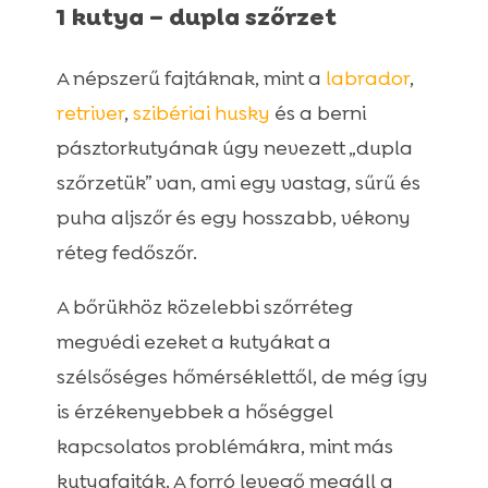
1 kutya – dupla szőrzet
A népszerű fajtáknak, mint a
labrador
,
retriver
,
szibériai husky
és a berni
pásztorkutyának úgy nevezett „dupla
szőrzetük” van, ami egy vastag, sűrű és
puha aljszőr és egy hosszabb, vékony
réteg fedőszőr.
A bőrükhöz közelebbi szőrréteg
megvédi ezeket a kutyákat a
szélsőséges hőmérséklettől, de még így
is érzékenyebbek a hőséggel
kapcsolatos problémákra, mint más
kutyafajták. A forró levegő megáll a