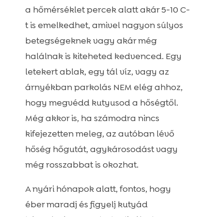
a hőmérséklet percek alatt akár 5-10 C-
t is emelkedhet, amivel nagyon súlyos
betegségeknek vagy akár még
halálnak is kiteheted kedvenced. Egy
letekert ablak, egy tál víz, vagy az
árnyékban parkolás NEM elég ahhoz,
hogy megvédd kutyusod a hőségtől.
Még akkor is, ha számodra nincs
kifejezetten meleg, az autóban lévő
hőség hőgutát, agykárosodást vagy
még rosszabbat is okozhat.
A nyári hónapok alatt, fontos, hogy
éber maradj és figyelj kutyád