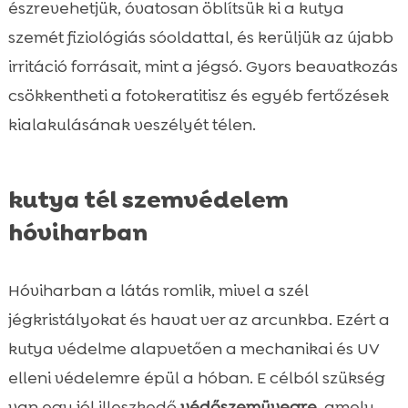
észrevehetjük, óvatosan öblítsük ki a kutya
szemét fiziológiás sóoldattal, és kerüljük az újabb
irritáció forrásait, mint a jégsó. Gyors beavatkozás
csökkentheti a fotokeratitisz és egyéb fertőzések
kialakulásának veszélyét télen.
kutya tél szemvédelem
hóviharban
Hóviharban a látás romlik, mivel a szél
jégkristályokat és havat ver az arcunkba. Ezért a
kutya védelme alapvetően a mechanikai és UV
elleni védelemre épül a hóban. E célból szükség
van egy jól illeszkedő
védőszemüvegre
, amely