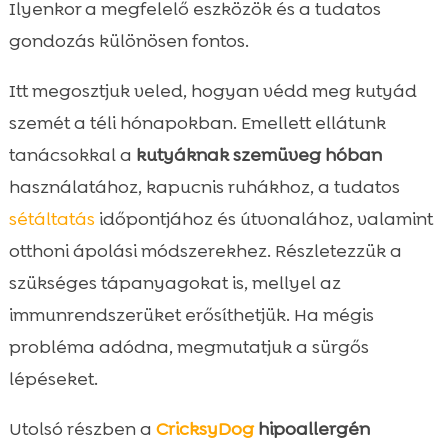
Ilyenkor a megfelelő eszközök és a tudatos
Látási viszonyok és biztonság a séták során

Fajták, amelyek fokozott figyelmet
gondozás különösen fontos.

igényelnek
Itt megosztjuk veled, hogyan védd meg kutyád
Állatorvosi jelzések, amikor azonnal

szemét a téli hónapokban. Emellett ellátunk
forduljunk szakemberhez
Edzés és viselkedés: felkészítés téli
tanácsokkal a
kutyáknak szemüveg hóban

környezetre
használatához, kapucnis ruhákhoz, a tudatos
Otthoni környezet téli optimalizálása

sétáltatás
időpontjához és útvonalához, valamint
Összefoglaló

otthoni ápolási módszerekhez. Részletezzük a
FAQ

szükséges tápanyagokat is, mellyel az
immunrendszerüket erősíthetjük. Ha mégis
probléma adódna, megmutatjuk a sürgős
lépéseket.
Utolsó részben a
CricksyDog
hipoallergén