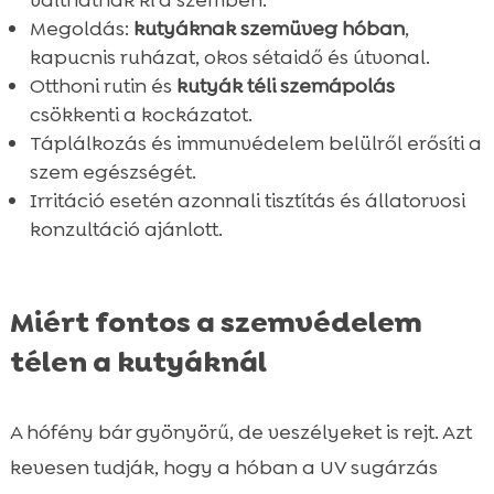
válthatnak ki a szemben.
Megoldás:
kutyáknak szemüveg hóban
,
kapucnis ruházat, okos sétaidő és útvonal.
Otthoni rutin és
kutyák téli szemápolás
csökkenti a kockázatot.
Táplálkozás és immunvédelem belülről erősíti a
szem egészségét.
Irritáció esetén azonnali tisztítás és állatorvosi
konzultáció ajánlott.
Miért fontos a szemvédelem
télen a kutyáknál
A hófény bár gyönyörű, de veszélyeket is rejt. Azt
kevesen tudják, hogy a hóban a UV sugárzás