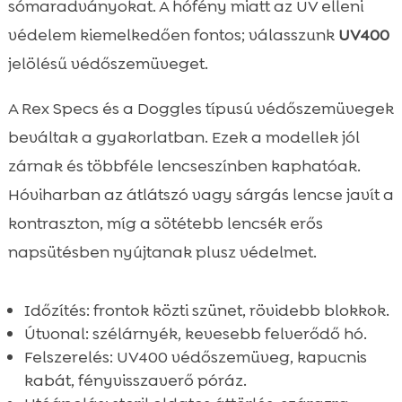
sómaradványokat. A hófény miatt az UV elleni
védelem kiemelkedően fontos; válasszunk
UV400
jelölésű védőszemüveget.
A Rex Specs és a Doggles típusú védőszemüvegek
beváltak a gyakorlatban. Ezek a modellek jól
zárnak és többféle lencseszínben kaphatóak.
Hóviharban az átlátszó vagy sárgás lencse javít a
kontraszton, míg a sötétebb lencsék erős
napsütésben nyújtanak plusz védelmet.
Időzítés: frontok közti szünet, rövidebb blokkok.
Útvonal: szélárnyék, kevesebb felverődő hó.
Felszerelés: UV400 védőszemüveg, kapucnis
kabát, fényvisszaverő póráz.