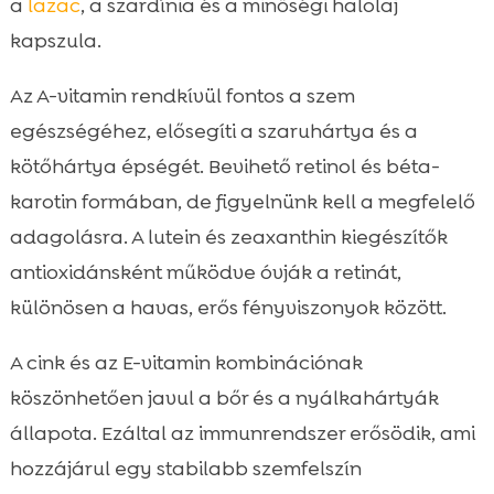
a
lazac
, a szardínia és a minőségi halolaj
kapszula.
Az A-vitamin rendkívül fontos a szem
egészségéhez, elősegíti a szaruhártya és a
kötőhártya épségét. Bevihető retinol és béta-
karotin formában, de figyelnünk kell a megfelelő
adagolásra. A lutein és zeaxanthin kiegészítők
antioxidánsként működve óvják a retinát,
különösen a havas, erős fényviszonyok között.
A cink és az E-vitamin kombinációnak
köszönhetően javul a bőr és a nyálkahártyák
állapota. Ezáltal az immunrendszer erősödik, ami
hozzájárul egy stabilabb szemfelszín