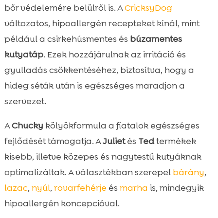
bőr védelemére belülről is. A
CricksyDog
változatos, hipoallergén recepteket kínál, mint
például a csirkehúsmentes és
búzamentes
kutyatáp
. Ezek hozzájárulnak az irritáció és
gyulladás csökkentéséhez, biztosítva, hogy a
hideg séták után is egészséges maradjon a
szervezet.
A
Chucky
kölyökformula a fiatalok egészséges
fejlődését támogatja. A
Juliet
és
Ted
termékek
kisebb, illetve közepes és nagytestű kutyáknak
optimalizáltak. A választékban szerepel
bárány
,
lazac
,
nyúl
,
rovarfehérje
és
marha
is, mindegyik
hipoallergén koncepcióval.