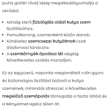
puha gallér rövid ideig megakadályozhatja a
sérülést.
Mindig steril
fiziológiás oldat kutya szem
tisztításához.
Pamutkorong, szemenként külön darab.
Kíméletes
szemcsepp kutyáknak
csak
állatorvosi tanácsra.
A
szemkörnyék ápolása tél
végéig
következetes szokás maradjon.
Ez az egyszerű, naponta megismételt rutin gyors
és biztonságos tisztítást biztosít a kutya
szemének, minimális stresszel. A következetes
megelőző szemápolás
támogatja a tiszta látást és
a kényelmet egész télen át.