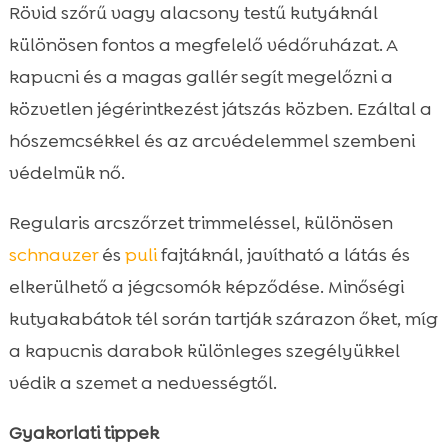
Rövid szőrű vagy alacsony testű kutyáknál
különösen fontos a megfelelő védőruházat. A
kapucni és a magas gallér segít megelőzni a
közvetlen jégérintkezést játszás közben. Ezáltal a
hószemcsékkel és az arcvédelemmel szembeni
védelmük nő.
Regularis arcszőrzet trimmeléssel, különösen
schnauzer
és
puli
fajtáknál, javítható a látás és
elkerülhető a jégcsomók képződése. Minőségi
kutyakabátok tél során tartják szárazon őket, míg
a kapucnis darabok különleges szegélyükkel
védik a szemet a nedvességtől.
Gyakorlati tippek