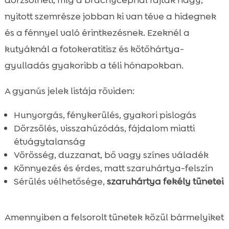
dörzsölheti, míg a brachycephal fajták nagy,
nyitott szemrésze jobban ki van téve a hidegnek
és a fénnyel való érintkezésnek. Ezeknél a
kutyáknál a fotokeratitisz és kötőhártya-
gyulladás gyakoribb a téli hónapokban.
A gyanús jelek listája röviden:
Hunyorgás, fénykerülés, gyakori pislogás
Dörzsölés, visszahúzódás, fájdalom miatti
étvágytalanság
Vörösség, duzzanat, bő vagy színes váladék
Könnyezés és érdes, matt szaruhártya-felszín
Sérülés vélhetősége,
szaruhártya fekély tünetei
Amennyiben a felsorolt tünetek közül bármelyiket