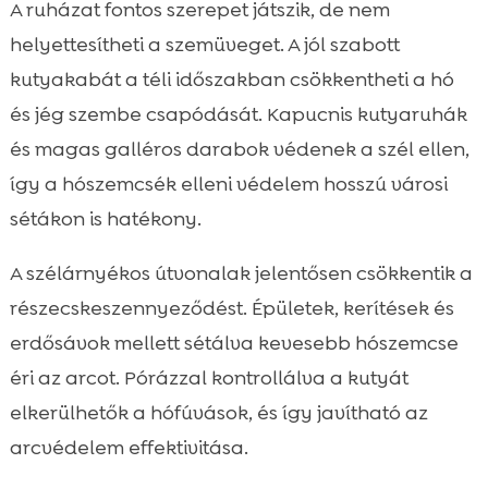
A ruházat fontos szerepet játszik, de nem
helyettesítheti a szemüveget. A jól szabott
kutyakabát a téli időszakban csökkentheti a hó
és jég szembe csapódását. Kapucnis kutyaruhák
és magas galléros darabok védenek a szél ellen,
így a hószemcsék elleni védelem hosszú városi
sétákon is hatékony.
A szélárnyékos útvonalak jelentősen csökkentik a
részecskeszennyeződést. Épületek, kerítések és
erdősávok mellett sétálva kevesebb hószemcse
éri az arcot. Pórázzal kontrollálva a kutyát
elkerülhetők a hófúvások, és így javítható az
arcvédelem effektivitása.