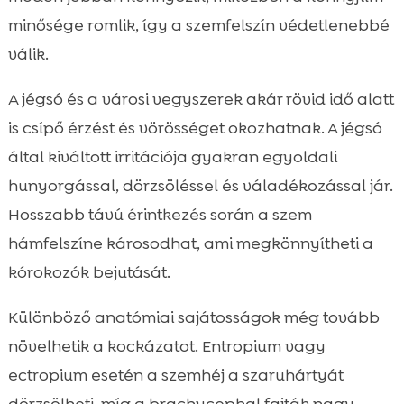
minősége romlik, így a szemfelszín védetlenebbé
válik.
A jégsó és a városi vegyszerek akár rövid idő alatt
is csípő érzést és vörösséget okozhatnak. A jégsó
által kiváltott irritációja gyakran egyoldali
hunyorgással, dörzsöléssel és váladékozással jár.
Hosszabb távú érintkezés során a szem
hámfelszíne károsodhat, ami megkönnyítheti a
kórokozók bejutását.
Különböző anatómiai sajátosságok még tovább
növelhetik a kockázatot. Entropium vagy
ectropium esetén a szemhéj a szaruhártyát