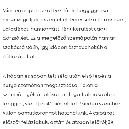
Minden napot azzal kezdünk, hogy gyorsan
megvizsgáljuk a szemeket: keressük a vörösséget,
váladékot, hunyorgást, fénykerülést vagy
dörzsölést. Ez a
megelőző szemápolás
hamar
szokássá válik, így időben észrevehetjük a
változásokat.
A hóban és sóban tett séta után első lépés a
kutya szemének megtisztítása. Télen a
szemkörnyék ápolására a legalkalmasabb a
langyos, steril fiziológiás oldat. Minden szemhez
külön pamutkorongot használunk. A csipákat
először feláztatjuk, aztán óvatosan letöröljük,