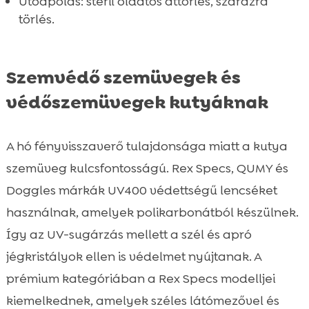
Utóápolás: steril oldatos áttörlés, szárazra
törlés.
Szemvédő szemüvegek és
védőszemüvegek kutyáknak
A hó fényvisszaverő tulajdonsága miatt a kutya
szemüveg kulcsfontosságú. Rex Specs, QUMY és
Doggles márkák UV400 védettségű lencséket
használnak, amelyek polikarbonátból készülnek.
Így az UV-sugárzás mellett a szél és apró
jégkristályok ellen is védelmet nyújtanak. A
prémium kategóriában a Rex Specs modelljei
kiemelkednek, amelyek széles látómezővel és