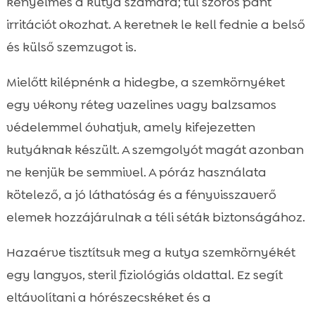
kényelmes a kutya számára; túl szoros pánt
irritációt okozhat. A keretnek le kell fednie a belső
és külső szemzugot is.
Mielőtt kilépnénk a hidegbe, a szemkörnyéket
egy vékony réteg vazelines vagy balzsamos
védelemmel óvhatjuk, amely kifejezetten
kutyáknak készült. A szemgolyót magát azonban
ne kenjük be semmivel. A póráz használata
kötelező, a jó láthatóság és a fényvisszaverő
elemek hozzájárulnak a téli séták biztonságához.
Hazaérve tisztítsuk meg a kutya szemkörnyékét
egy langyos, steril fiziológiás oldattal. Ez segít
eltávolítani a hórészecskéket és a