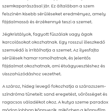
szemkaparászásal jár. Ez általában a szem
felszínén kisebb sérüléseket eredményez, amely
fájdalmassá és érzékennyé teszi a szemet.
Jégkristályok, fagyott fűszálak vagy ágak
karcolásokat okozhatnak. Egy rosszul illeszkedő
szemvédő is irritálhatja a szemet. Az ilyesfajta
sérülések hamar romolhatnak, és jelentős
fájdalmat okozhatnak, ami étvágyvesztéshez és
visszahúzódáshoz vezethet.
A száraz, hideg levegő fokozhatja a szárazszem-
szindróma tüneteit: sand eregetést, vörösséget és
ragacsos váladékot okoz. A kutya szeme paradox
módon jobban könnyezik, miközben a könnyfilm