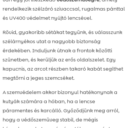
rendelkezik szélzáró szivaccsal, rugalmas pánttal
és UV400 védelmet nyújtó lencsével.
Rövid, gyakoribb sétákat tegyünk, és válasszunk
szélárnyékos utat a nagyobb biztonság
érdekében. Induljunk útnak a frontok közötti
szünetben, és kerüljük az erős oldalszelet. Egy
kapucnis, az arcot részben takaró kabát segíthet
megtörni a jeges szemcséket.
A szemvédelem akkor bizonyul hatékonynak a
kutyák számára a hóban, ha a lencse
páramentes és karcálló. Győződjünk meg arról,
hogy a védőszemüveg stabil, de mégis