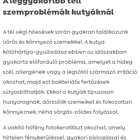
A leggyakoribb téli
szemproblémák kutyáknál
A tél végi hóesések során gyakran találkozunk
vörös és könnyező szemekkel. A kutya
kötőhártya-gyulladása ebben az időszakban
gyakorta előforduló probléma, amelyet a hideg
szél, allergének vagy a jégsótól származó irritáció
okozhat, majd ezt bakteriális fertőzések
súlyosbíthatják. Ekkor a kutyák típusosan
hunyorognak, dörzsölik szemeiket és fokozottan
könnyeznek, néha sárgás-zöldes folyással.
A vakító hófény fotokeratitiszt okozhat, amely
hirtelen fénykerüléssel, gyakori pislogással és