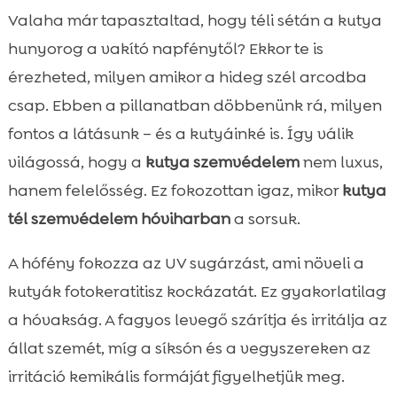
Miért fontos a szemvédelem télen a
Valaha már tapasztaltad, hogy téli sétán a kutya

kutyáknál
hunyorog a vakító napfénytől? Ekkor te is
A leggyakoribb téli szemproblémák

érezheted, milyen amikor a hideg szél arcodba
kutyáknál
csap. Ebben a pillanatban döbbenünk rá, milyen
kutya tél szemvédelem hóviharban

fontos a látásunk – és a kutyáinké is. Így válik
Szemvédő szemüvegek és

világossá, hogy a
kutya szemvédelem
nem luxus,
védőszemüvegek kutyáknak
hanem felelősség. Ez fokozottan igaz, mikor
kutya
Természetes akadályok és ruházat mint

tél szemvédelem hóviharban
a sorsuk.
kiegészítő védelem
Téli szemápolási rutin otthon

A hófény fokozza az UV sugárzást, ami növeli a
Táplálkozás és immunrendszer: belülről

kutyák fotokeratitisz kockázatát. Ez gyakorlatilag
támogatott szemegészség
a hóvakság. A fagyos levegő szárítja és irritálja az
CricksyDog ajánlataink a téli szezonra

állat szemét, míg a síksón és a vegyszereken az
Hógörgeteg, jégsó és vegyszerek: hogyan

irritáció kemikális formáját figyelhetjük meg.
óvjuk a szemeket