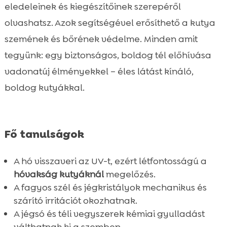
eledeleinek és kiegészítőinek szerepéről
olvashatsz. Azok segítségével erősíthető a kutya
szemének és bőrének védelme. Minden amit
tegyünk: egy biztonságos, boldog tél előhívása
vadonatúj élményekkel – éles látást kínáló,
boldog kutyákkal.
Fő tanulságok
A hó visszaveri az UV-t, ezért létfontosságú a
hóvakság kutyáknál
megelőzés.
A fagyos szél és jégkristályok mechanikus és
szárító irritációt okozhatnak.
A jégsó és téli vegyszerek kémiai gyulladást