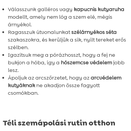
Válasszunk galléros vagy
kapucnis kutyaruha
modellt, amely nem lóg a szem elé, mégis
árnyékol.
Ragasszuk útvonalunkat
szélárnyékos séta
szakaszokra, és kerüljük a sík, nyílt tereket erős
szélben.
Igazítsuk meg a pórázhosszt, hogy a fej ne
bukjon a hóba, így a
hószemcse védelem
jobb
lesz.
Ápoljuk az arcszőrzetet, hogy az
arcvédelem
kutyáknak
ne akadjon össze fagyott
csomókban.
Téli szemápolási rutin otthon