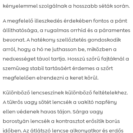
kényelemmel szolgálnak a hosszabb séták során.
A megfelelő illeszkedés érdekében fontos a pánt
állíthatósága, a rugalmas orrhíd és a páramentes
bevonat. A hatékony szellőztetés gondoskodik
arról, hogy a hó ne juthasson be, miközben a
nedvességet távol tartja. Hosszú szőrű fajtáknál a
szemüveg stabil tartásáért érdemes a szőrt
megfelelően elrendezni a keret körül.
Különböző lencseszínek különböző feltételekhez.
A tükrös vagy sötét lencsék a vakító napfény
ellen védenek havas tájon. Sárga vagy
borostyán lencsék a kontrasztot erősítik borús
időben. Az átlátszó lencse alkonyatkor és erdős