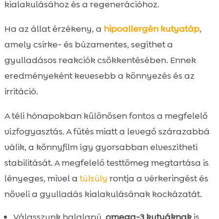
kialakulásához és a regenerációhoz.
Ha az állat érzékeny, a
hipoallergén kutyatáp
,
amely csirke- és búzamentes, segíthet a
gyulladásos reakciók csökkentésében. Ennek
eredményeként kevesebb a könnyezés és az
irritáció.
A téli hónapokban különösen fontos a megfelelő
vízfogyasztás. A fűtés miatt a levegő szárazabbá
válik, a könnyfilm így gyorsabban elveszítheti
stabilitását. A megfelelő testtömeg megtartása is
lényeges, mivel a
túlsúly
rontja a vérkeringést és
növeli a gyulladás kialakulásának kockázatát.
Válasszunk halalapú,
omega-3 kutyáknak
is