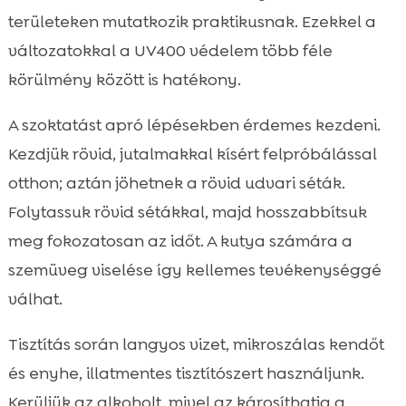
területeken mutatkozik praktikusnak. Ezekkel a
változatokkal a UV400 védelem több féle
körülmény között is hatékony.
A szoktatást apró lépésekben érdemes kezdeni.
Kezdjük rövid, jutalmakkal kísért felpróbálással
otthon; aztán jöhetnek a rövid udvari séták.
Folytassuk rövid sétákkal, majd hosszabbítsuk
meg fokozatosan az időt. A kutya számára a
szemüveg viselése így kellemes tevékenységgé
válhat.
Tisztítás során langyos vizet, mikroszálas kendőt
és enyhe, illatmentes tisztítószert használjunk.
Kerüljük az alkoholt, mivel az károsíthatja a