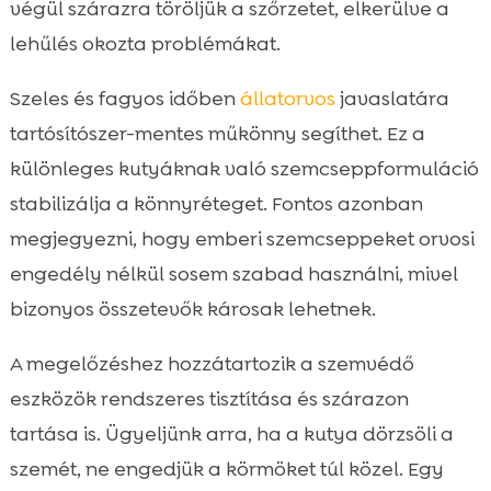
végül szárazra töröljük a szőrzetet, elkerülve a
lehűlés okozta problémákat.
Szeles és fagyos időben
állatorvos
javaslatára
tartósítószer-mentes műkönny segíthet. Ez a
különleges kutyáknak való szemcseppformuláció
stabilizálja a könnyréteget. Fontos azonban
megjegyezni, hogy emberi szemcseppeket orvosi
engedély nélkül sosem szabad használni, mivel
bizonyos összetevők károsak lehetnek.
A megelőzéshez hozzátartozik a szemvédő
eszközök rendszeres tisztítása és szárazon
tartása is. Ügyeljünk arra, ha a kutya dörzsöli a
szemét, ne engedjük a körmöket túl közel. Egy