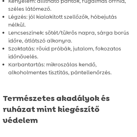
Kényelem: állítható pántok, rugalmas orrhíd,
széles látómező.
Légzés: jól kialakított szellőzők, hóbejutás
nélkül.
Lencseszínek: sötét/tükrös napra, sárga borús
időre, átlátszó alkonyra.
Szoktatás: rövid próbák, jutalom, fokozatos
időnövelés.
Karbantartás: mikroszálas kendő,
alkoholmentes tisztítás, pántellenőrzés.
Természetes akadályok és
ruházat mint kiegészítő
védelem