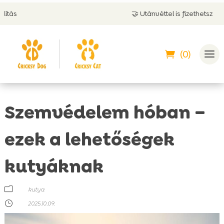
🤝 Utánvéttel is fizethetsz
(0)
Szemvédelem hóban –
ezek a lehetőségek
kutyáknak
m
kutya
}
2025.10.09.