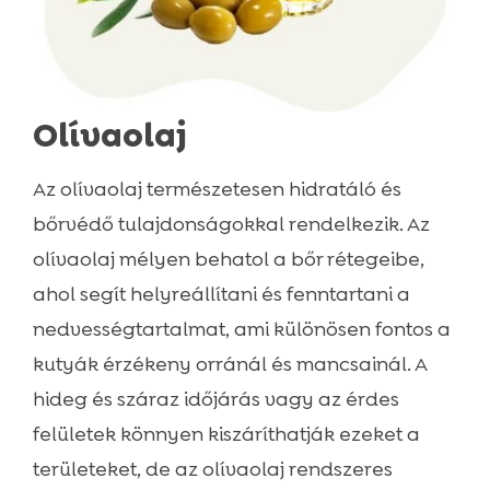
Olívaolaj
Az olívaolaj természetesen hidratáló és
bőrvédő tulajdonságokkal rendelkezik. Az
olívaolaj mélyen behatol a bőr rétegeibe,
ahol segít helyreállítani és fenntartani a
nedvességtartalmat, ami különösen fontos a
kutyák érzékeny orránál és mancsainál. A
hideg és száraz időjárás vagy az érdes
felületek könnyen kiszáríthatják ezeket a
területeket, de az olívaolaj rendszeres