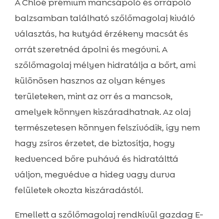
A Chloé prémium mancsápoló és orrápoló
balzsamban található szőlőmagolaj kiváló
választás, ha kutyád érzékeny macsát és
orrát szeretnéd ápolni és megóvni. A
szőlőmagolaj mélyen hidratálja a bőrt, ami
különösen hasznos az olyan kényes
területeken, mint az orr és a mancsok,
amelyek könnyen kiszáradhatnak. Az olaj
természetesen könnyen felszívódik, így nem
hagy zsíros érzetet, de biztosítja, hogy
kedvenced bőre puhává és hidratálttá
váljon, megvédve a hideg vagy durva
felületek okozta kiszáradástól.
Emellett a szőlőmagolaj rendkívül gazdag E-