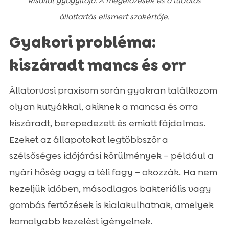
kisállat gyógyítója. A megelőzések és a tudatos
állattartás elismert szakértője.
Gyakori probléma:
kiszáradt mancs és orr
Állatorvosi praxisom során gyakran találkozom
olyan kutyákkal, akiknek a mancsa és orra
kiszáradt, berepedezett és emiatt fájdalmas.
Ezeket az állapotokat legtöbbször a
szélsőséges időjárási körülmények – például a
nyári hőség vagy a téli fagy – okozzák. Ha nem
kezeljük időben, másodlagos bakteriális vagy
gombás fertőzések is kialakulhatnak, amelyek
komolyabb kezelést igényelnek.