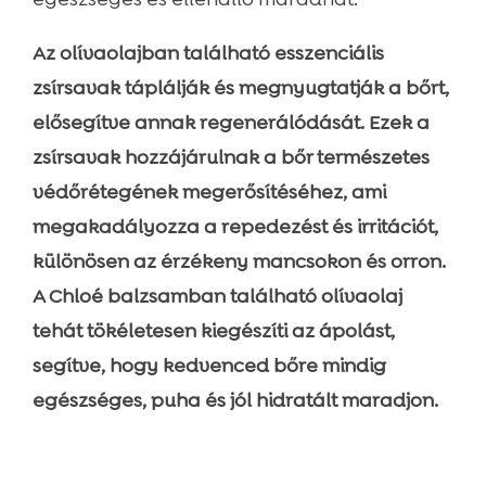
Az olívaolajban található esszenciális
zsírsavak táplálják és megnyugtatják a bőrt,
elősegítve annak regenerálódását. Ezek a
zsírsavak hozzájárulnak a bőr természetes
védőrétegének megerősítéséhez, ami
megakadályozza a repedezést és irritációt,
különösen az érzékeny mancsokon és orron.
A Chloé balzsamban található olívaolaj
tehát tökéletesen kiegészíti az ápolást,
segítve, hogy kedvenced bőre mindig
egészséges, puha és jól hidratált maradjon.