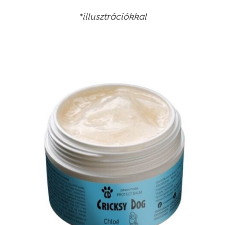
*illusztrációkkal