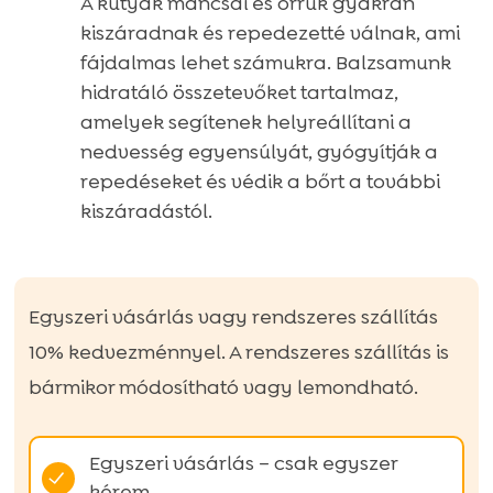
A kutyák mancsai és orruk gyakran
kiszáradnak és repedezetté válnak, ami
fájdalmas lehet számukra. Balzsamunk
hidratáló összetevőket tartalmaz,
amelyek segítenek helyreállítani a
nedvesség egyensúlyát, gyógyítják a
repedéseket és védik a bőrt a további
kiszáradástól.
Egyszeri vásárlás vagy rendszeres szállítás
10% kedvezménnyel. A rendszeres szállítás is
bármikor módosítható vagy lemondható.
Egyszeri vásárlás – csak egyszer
kérem