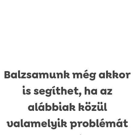
Száraztápok
Balzsamunk még akkor
Öntetek száraztápokra
⚽ FOCIS CSOMAG
Nedves tápok (konzervek)
is segíthet, ha az
Száraztápok
⚽ FOCIS CSOMAG
Jutalomfalatok
Öntetek száraztápokra
Száraztápok
Száraztápok
alábbiak közül
Táplálékkiegészítők és vitaminok
Nedves tápok (konzervek)
Öntetek száraztápokra
Öntetek száraztápokra
Száraztápok
Szépségápolók
Jutalomfalatok
Nedves tápok (konzervek)
Nedves tápok (konzervek)
Öntetek száraztápokra
valamelyik problémát
Fogtisztítók
Jutalomfalatok
Jutalomfalatok
Nedves tápok
Táplálékkiegészítők és vitaminok
Fogtisztítók
Fogtisztítók
Jutalomfalatok