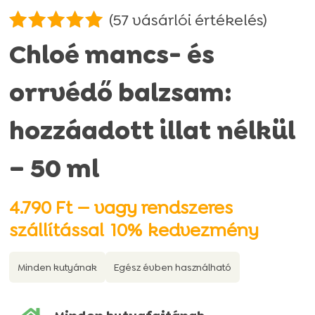
(
57
vásárlói értékelés)
Értékelés
Chloé mancs- és
4.95
az 5-
ből,
orrvédő balzsam:
értékelés
alapján
hozzáadott illat nélkül
– 50 ml
4.790
Ft
—
vagy rendszeres
szállítással
10%
kedvezmény
Minden kutyának
Egész évben használható