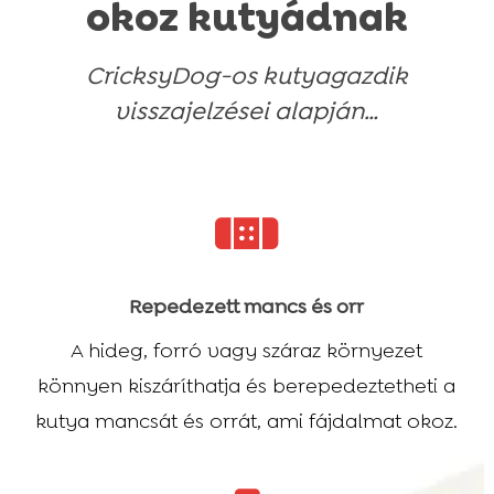
okoz kutyádnak
Szépségápolók
Táplálékkiegészítők és vitaminok
Táplálékkiegészítők és vitaminok
Macskaalmok
Szépségápolók
Szépségápolók
CricksyDog-os kutyagazdik
visszajelzései alapján…

Repedezett mancs és orr
A hideg, forró vagy száraz környezet
könnyen kiszáríthatja és berepedeztetheti a
kutya mancsát és orrát, ami fájdalmat okoz.