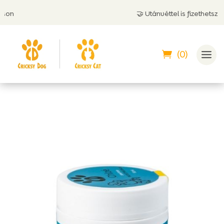
🤝 Utánvéttel is fizethetsz
(0)