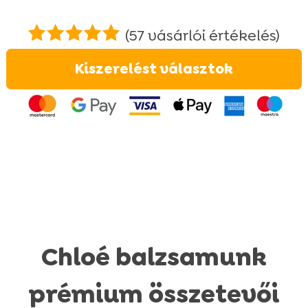
(
57
vásárlói értékelés)
Értékelés
Kiszerelést választok
4.95
az 5-
ből,
értékelés
alapján
Chloé balzsamunk
prémium összetevői