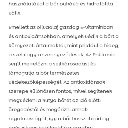
használatával a bőr puhává és hidratálttá
válik.
Emellett az olívaolaj gazdag E-vitaminban
és antioxidánsokban, amelyek védik a bőrt a
környezeti ártalmaktól, mint például a hideg,
a szél vagy a szennyeződések. Az E-vitamin
segít megelőzni a sejtkárosodást és
támogatja a bőr természetes
védekezőképességét. Az antioxidánsok
szerepe különösen fontos, mivel segítenek
megvédeni a kutya bőrét az idő előtti
öregedéstől és megőrizni annak
rugalmasságát, így a bőr hosszabb ideig
egészséges és ellenálló maradhat.