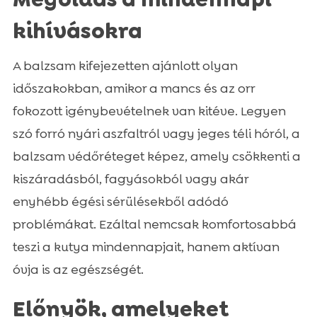
kihívásokra
A balzsam kifejezetten ajánlott olyan
időszakokban, amikor a mancs és az orr
fokozott igénybevételnek van kitéve. Legyen
szó forró nyári aszfaltról vagy jeges téli hóról, a
balzsam védőréteget képez, amely csökkenti a
kiszáradásból, fagyásokból vagy akár
enyhébb égési sérülésekből adódó
problémákat. Ezáltal nemcsak komfortosabbá
teszi a kutya mindennapjait, hanem aktívan
óvja is az egészségét.
Előnyök, amelyeket