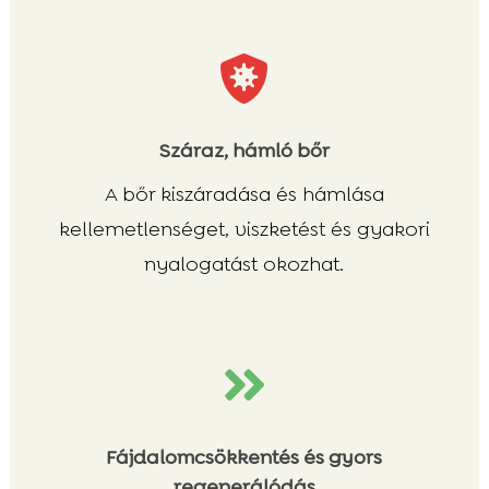

Száraz, hámló bőr
A bőr kiszáradása és hámlása
kellemetlenséget, viszketést és gyakori
nyalogatást okozhat.

Fájdalomcsökkentés és gyors
regenerálódás