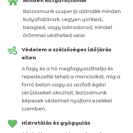

Minden kutyafajtának
Balzsamunk szuper jó ajándék minden
kutyafajtának. Legyen yorkied,
beagled, vagy labradorod, mindet
örömmel védheted vele!

Védelem a szélsőséges időjárás
ellen
A fagy és a hó megfagyaszthatja és
repedezetté teheti a mancsokat, míg a
forró beton vagy az aszfalt égési
sérüléseket okozhat. Balzsamunk
képesek védelmet nyújtani ezekkel
szemben.

Hidratálás és gyógyulás