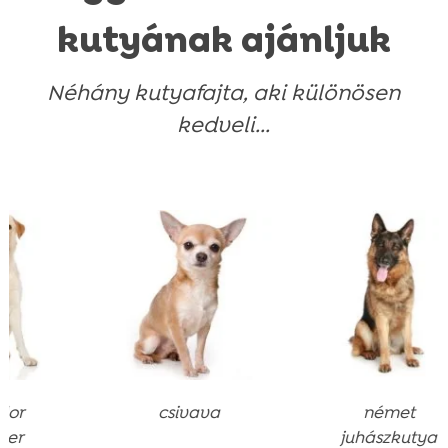
mennyiség
kutyának ajánljuk
Néhány kutyafajta, aki különösen
kedveli...
csivava
német
juhászkutya