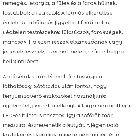
remegés, letargia, a fülek és a farok hűlnek,
lassúbbak a reakciók. A fagyás elkerülése
érdekében különös figyelmet fordítunk a
védtelen testrészekre: fülcsúcsok, farokvégek,
mancsok. Ha ezen részek elszíneződnek vagy
jegesek lesznek, azonnal meleg, száraz helyre
kell vinni őket.
A téli séták során kiemelt fontosságú a
láthatóság. Sötétedés után fontos, hogy
fényvisszaverő eszközöket használjunk:
nyakörvet, pórázt, mellényt. A forgalom miatt egy
LED-es biléta is hasznos, így a sofőrök már
messziről észrevehetik a kutyát. A jégen való
közlekedést kerüljük, mivel a vékony jég és a