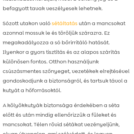
befagyott tavak veszélyesek lehetnek.
Sózott utakon való
sétáltatás
után a mancsokat
azonnal mossuk le és töröljük szárazra. Ez
megakadályozza a só bőrirritáló hatását.
Ilyenkor a gyors tisztítás és az alapos szárítás
különösen fontos. Otthon használjunk
csúszásmentes szőnyeget, vezetékek elrejtésével
gondoskodjunk a biztonságról, és tartsuk távol a
kutyát a hőforrásoktól.
A kölyökkutyák biztonsága érdekében a séta
előtt és után mindig ellenőrizzük a füleket és
mancsokat. Télen rövid sétákat vezényeljünk,