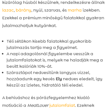
kizárólag húsból készülnek, rendelkezésre állnak
lazac
,
bárány
, nyúl, szarvas, és
marha
ízekben.
Ezekkel a prémium minőségű falatokkal gyakran
jutalmazhatjuk kutyánkat.
Téli sétákon kisebb falatokkal gyakoribb
jutalmazás tartja meg a figyelmet.
A napi adagolásnál figyelembe vesszük a
jutalomfalatokat is, melyek ne haladják meg a
bevitt kalóriák 10%-át.
Száraztápot nedvesítünk langyos vízzel,
hozzáadunk egy kevés
Ely
nedves eledelt, így
készül az ízletes, hidratáló téli eledel.
A behíváshoz és pórázfegyelemhez kiváló
motiváció a
MeatLover
jutalomfalat
. Ezeknek