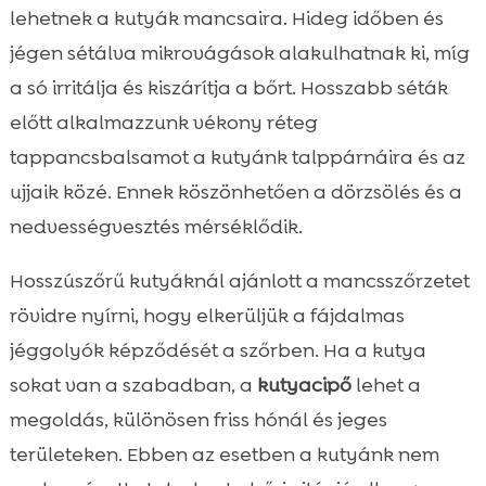
lehetnek a kutyák mancsaira. Hideg időben és
jégen sétálva mikrovágások alakulhatnak ki, míg
a só irritálja és kiszárítja a bőrt. Hosszabb séták
előtt alkalmazzunk vékony réteg
tappancsbalsamot a kutyánk talppárnáira és az
ujjaik közé. Ennek köszönhetően a dörzsölés és a
nedvességvesztés mérséklődik.
Hosszúszőrű kutyáknál ajánlott a mancsszőrzetet
rövidre nyírni, hogy elkerüljük a fájdalmas
jéggolyók képződését a szőrben. Ha a kutya
sokat van a szabadban, a
kutyacipő
lehet a
megoldás, különösen friss hónál és jeges
területeken. Ebben az esetben a kutyánk nem