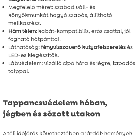
Megfelelő méret: szabad váll- és
könyökmunkát hagyó szabás, állítható
mellkasrész.
Hám télen
: kabát-kompatibilis, erős csattal, jól
fogható hátpánttal.
Láthatóság:
fényvisszaverő kutyafelszerelés
és
LED-es kiegészítők.
Lábvédelem: vízálló cipő hóra és jégre, tapadós
talppal.
Tappancsvédelem hóban,
jégben és sózott utakon
A téli időjárás következtében a járdák kemények