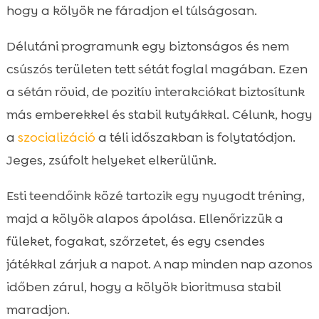
hogy a kölyök ne fáradjon el túlságosan.
Délutáni programunk egy biztonságos és nem
csúszós területen tett sétát foglal magában. Ezen
a sétán rövid, de pozitív interakciókat biztosítunk
más emberekkel és stabil kutyákkal. Célunk, hogy
a
szocializáció
a téli időszakban is folytatódjon.
Jeges, zsúfolt helyeket elkerülünk.
Esti teendőink közé tartozik egy nyugodt tréning,
majd a kölyök alapos ápolása. Ellenőrizzük a
füleket, fogakat, szőrzetet, és egy csendes
játékkal zárjuk a napot. A nap minden nap azonos
időben zárul, hogy a kölyök bioritmusa stabil
maradjon.