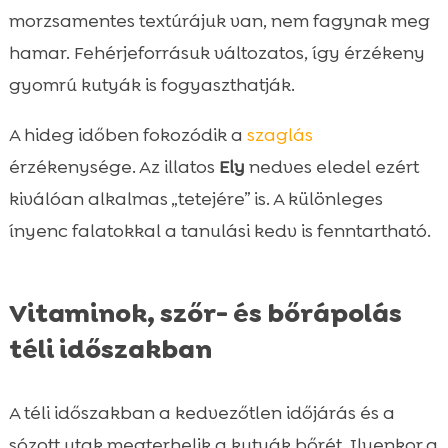
morzsamentes textúrájuk van, nem fagynak meg
hamar. Fehérjeforrásuk változatos, így érzékeny
gyomrú kutyák is fogyaszthatják.
A hideg időben fokozódik a
szaglás
érzékenysége. Az illatos
Ely
nedves eledel ezért
kiválóan alkalmas „tetejére” is. A különleges
ínyenc falatokkal a tanulási kedv is fenntartható.
Vitaminok, szőr- és bőrápolás
téli időszakban
A téli időszakban a kedvezőtlen időjárás és a
sózott utak megterhelik a kutyák bőrét. Ilyenkor a