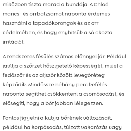
miközben tiszta marad a bundája. A Chloé
mancs- és orrbalzsamot naponta érdemes
használni a tapadókorongok és az orr
védelmében, és hogy enyhítsük a só okozta
irritációt.
A rendszeres fésülés számos előnnyel jár. Például
javítja a szőrzet hőszigetelő képességét, mivel a
fedőszőr és az aljszőr között levegőréteg
képződik. Mindössze néhány perc kefélés
naponta segíthet csökkenteni a csomósodást, és
elősegíti, hogy a bőr jobban lélegezzen.
Fontos figyelni a kutya bőrének változásait,
például ha korpásodás, túlzott vakarózás vagy