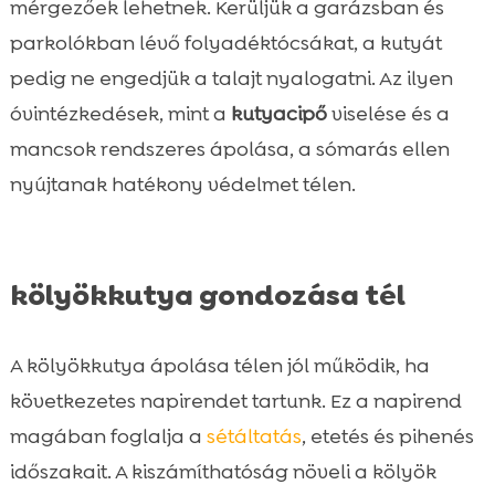
mérgezőek lehetnek. Kerüljük a garázsban és
parkolókban lévő folyadéktócsákat, a kutyát
pedig ne engedjük a talajt nyalogatni. Az ilyen
óvintézkedések, mint a
kutyacipő
viselése és a
mancsok rendszeres ápolása, a sómarás ellen
nyújtanak hatékony védelmet télen.
kölyökkutya gondozása tél
A kölyökkutya ápolása télen jól működik, ha
következetes napirendet tartunk. Ez a napirend
magában foglalja a
sétáltatás
, etetés és pihenés
időszakait. A kiszámíthatóság növeli a kölyök