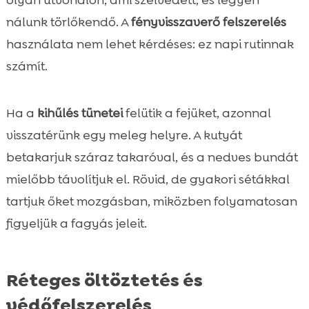
olyan útvonalon, ami szélvédett, és legyen
nálunk törlőkendő. A
fényvisszaverő felszerelés
használata nem lehet kérdéses: ez napi rutinnak
számít.
Ha a
kihűlés tünetei
felütik a fejüket, azonnal
visszatérünk egy meleg helyre. A kutyát
betakarjuk száraz takaróval, és a nedves bundát
mielőbb távolítjuk el. Rövid, de gyakori sétákkal
tartjuk őket mozgásban, miközben folyamatosan
figyeljük a fagyás jeleit.
Réteges öltöztetés és
védőfelszerelés