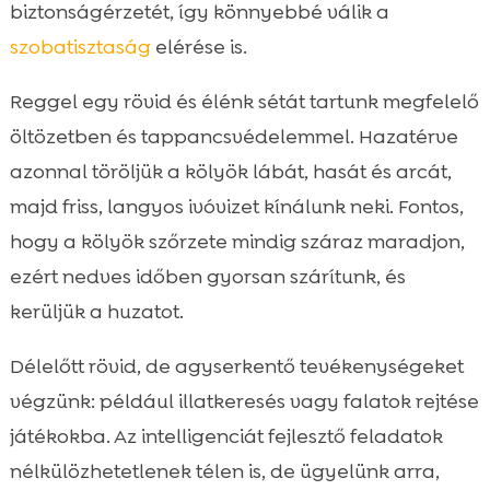
biztonságérzetét, így könnyebbé válik a
szobatisztaság
elérése is.
Reggel egy rövid és élénk sétát tartunk megfelelő
öltözetben és tappancsvédelemmel. Hazatérve
azonnal töröljük a kölyök lábát, hasát és arcát,
majd friss, langyos ivóvizet kínálunk neki. Fontos,
hogy a kölyök szőrzete mindig száraz maradjon,
ezért nedves időben gyorsan szárítunk, és
kerüljük a huzatot.
Délelőtt rövid, de agyserkentő tevékenységeket
végzünk: például illatkeresés vagy falatok rejtése
játékokba. Az intelligenciát fejlesztő feladatok
nélkülözhetetlenek télen is, de ügyelünk arra,