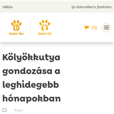
🤝 Utánvéttel is fizethetsz
(0)
Kölyökkutya
gondozása a
leghidegebb
hónapokban
m
kutya