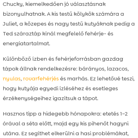
Chucky, kiemelkedően jó választásnak
bizonyulhatnak. A kis testű kölykök számára a
Juliet, a közepes és nagy testű kutyáknak pedig a
Ted száraztáp kínál megfelelő fehérje- és
energiatartalmat.
Különböző ízben és fehérjeforrásban gazdag
tápok állnak rendelkezésre: bárányos, lazacos,
nyulas
,
rovarfehérjés
és marhás. Ez lehetővé teszi,
hogy kutyája egyedi ízléséhez és esetleges
érzékenységeihez igazítsuk a tápot.
Hasznos tipp a hidegebb hónapokra: etetés 1–2
órával a séta előtt, majd egy kis pihenőt hagyni
utána. Ez segíthet elkerülni a hasi problémákat,