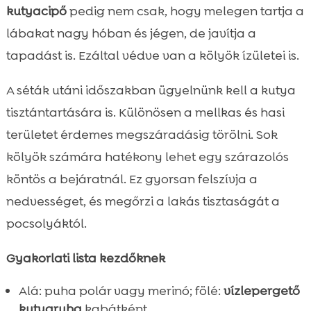
kutyacipő
pedig nem csak, hogy melegen tartja a
lábakat nagy hóban és jégen, de javítja a
tapadást is. Ezáltal védve van a kölyök ízületei is.
A séták utáni időszakban ügyelnünk kell a kutya
tisztántartására is. Különösen a mellkas és hasi
területet érdemes megszáradásig törölni. Sok
kölyök számára hatékony lehet egy szárazolós
köntös a bejáratnál. Ez gyorsan felszívja a
nedvességet, és megőrzi a lakás tisztaságát a
pocsolyáktól.
Gyakorlati lista kezdőknek
Alá: puha polár vagy merinó; fölé:
vízlepergető
kutyaruha
kabátként.