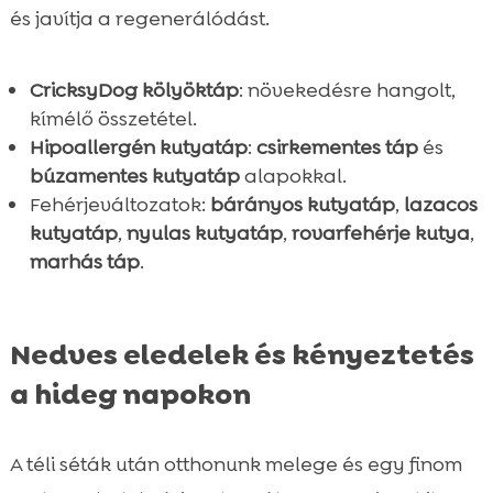
és javítja a regenerálódást.
CricksyDog kölyöktáp
: növekedésre hangolt,
kímélő összetétel.
Hipoallergén kutyatáp
:
csirkementes táp
és
búzamentes kutyatáp
alapokkal.
Fehérjeváltozatok:
bárányos kutyatáp
,
lazacos
kutyatáp
,
nyulas kutyatáp
,
rovarfehérje kutya
,
marhás táp
.
Nedves eledelek és kényeztetés
a hideg napokon
A téli séták után otthonunk melege és egy finom