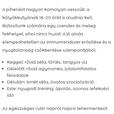
A pihenést nagyon komolyan vesszük: a
kölyökkutyának 18–20 órát is aludnia kell.
Biztosítunk számára egy csendes és meleg
fekhelyet, ahol nincs huzat. A jó alvás
elengedhetetlen az immunrendszer erősítése és a
nyugtalanság csökkentése szempontjából.
Reggel: rövid séta, törlés, langyos víz
Délelőtt: rövid agymunka, jutalomfalatos
feladatok
Délután: ismét séta, óvatos szocializáció
Este: nyugodt tréning, ápolás, azonos lefekvési
idő
Az egészséges rutin napról napra tehermentesít