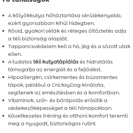
A kölyökkutya hőháztartása sérülékenyebb,
ezért gyorsabban kihűl hidegben.
Rövid, gyakori séták és réteges öltöztetés adja
a téli biztonság alapját.
Tappancsvédelem kell a hó, jég és a sózott utak
ellen.
A tudatos
téli kutyatáplálás
és hidratálás
támogatja az energiát és a fejlődést.
Hipoallergén, csirkementes és búzamentes
tápok, például a CricksyDog kínálata,
segítenek az emésztésben és a komfortban.
Vitaminok, szőr- és bőrápolás erősítik a
védekezőképességet a téli hónapokban.
Következetes tréning és otthoni komfort teremti
meg a nyugodt, biztonságos rutint.