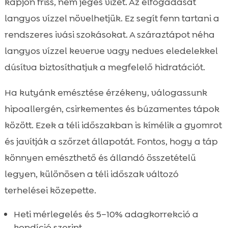
kapjon friss, nem jeges vizet. Az elfogadását
langyos vízzel növelhetjük. Ez segít fenn tartani a
rendszeres ivási szokásokat. A száraztápot néha
langyos vízzel keverve vagy nedves eledelekkel
dúsítva biztosíthatjuk a megfelelő hidratációt.
Ha kutyánk emésztése érzékeny, válogassunk
hipoallergén, csirkementes és búzamentes tápok
között. Ezek a téli időszakban is kímélik a gyomrot
és javítják a szőrzet állapotát. Fontos, hogy a táp
könnyen emészthető és állandó összetételű
legyen, különösen a téli időszak változó
terhelései közepette.
Heti mérlegelés és 5–10% adagkorrekció a
kondíció szerint.