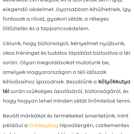
Benti komfort: meleg fekhely és

elegendő védelmet. Gyorsabban kihűlhetnek, így
huzatvédelem
fontosak a rövid, gyakori séták, a réteges
Rövid, gyakori séták és biztonságos

mozgás
öltöztetés és a tappancsvédelem.
Szobatisztaság és tréning télen

Célunk, hogy biztonságot, kényelmet nyújtsunk,
Egészségvédelem: oltások, paraziták és

okos tréninget és tudatos táplálást biztosítva a tél
megfázás jelei
Téli veszélyek a ház körül és útközben
során. Olyan megoldásokat mutatunk be,

Téli játékok és agyserkentő feladatok
amelyek Magyarországon a téli időszak

kölyökkutyáknak
kihívásaihoz igazodnak. Beszélünk a
kölyökkutya
Összefoglaló

tél
során szükséges ápolásáról, biztonságáról, és
FAQ

hogy hogyan lehet minden sétát örömtelivé tenni.
Bevált márkákat és termékeket ismertetünk, mint
például a
CricksyDog
hipoallergén, csirkementes