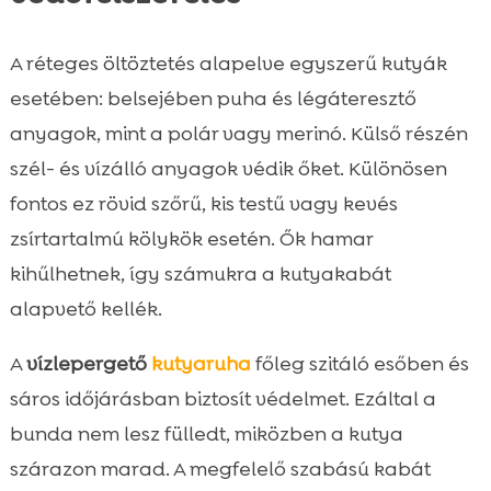
A réteges öltöztetés alapelve egyszerű kutyák
esetében: belsejében puha és légáteresztő
anyagok, mint a polár vagy merinó. Külső részén
szél- és vízálló anyagok védik őket. Különösen
fontos ez rövid szőrű, kis testű vagy kevés
zsírtartalmú kölykök esetén. Ők hamar
kihűlhetnek, így számukra a kutyakabát
alapvető kellék.
A
vízlepergető
kutyaruha
főleg szitáló esőben és
sáros időjárásban biztosít védelmet. Ezáltal a
bunda nem lesz fülledt, miközben a kutya
szárazon marad. A megfelelő szabású kabát