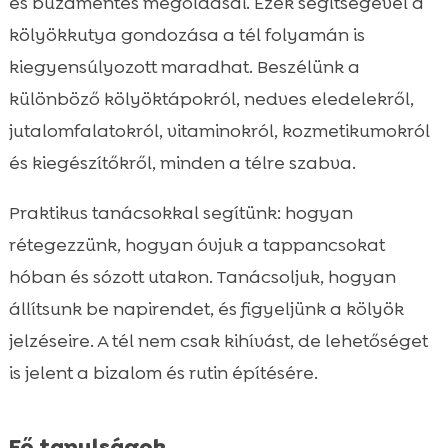
és búzamentes megoldásai. Ezek segítségével a
kölyökkutya gondozása a tél folyamán is
kiegyensúlyozott maradhat. Beszélünk a
különböző kölyöktápokról, nedves eledelekről,
jutalomfalatokról, vitaminokról, kozmetikumokról
és kiegészítőkről, minden a télre szabva.
Praktikus tanácsokkal segítünk: hogyan
rétegezzünk, hogyan óvjuk a tappancsokat
hóban és sózott utakon. Tanácsoljuk, hogyan
állítsunk be napirendet, és figyeljünk a kölyök
jelzéseire. A tél nem csak kihívást, de lehetőséget
is jelent a bizalom és rutin építésére.
Fő tanulságok