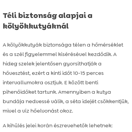
Téli biztonság alapjai a
kölyökkutyáknál
A kölyökkutyák biztonsága télen a hőmérséklet
és a szél figyelemmel kísérésével kezdődik. A
hideg szelek jelentősen gyorsíthatják a
hővesztést, ezért a kinti időt 10-15 perces
intervallumokra osztjuk. E között benti
pihenőidőket tartunk. Amennyiben a kutya
bundája nedvessé válik, a séta idejét csökkentjük,
mivel a víz hőelvonást okoz.
A kihűlés jelei korán észrevehetők lehetnek: