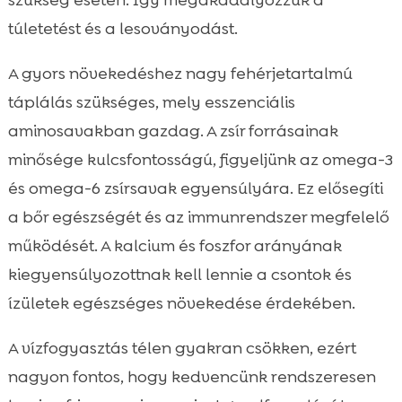
szükség esetén. Így megakadályozzuk a
túletetést és a lesoványodást.
A gyors növekedéshez nagy fehérjetartalmú
táplálás szükséges, mely esszenciális
aminosavakban gazdag. A zsír forrásainak
minősége kulcsfontosságú, figyeljünk az omega-3
és omega-6 zsírsavak egyensúlyára. Ez elősegíti
a bőr egészségét és az immunrendszer megfelelő
működését. A kalcium és foszfor arányának
kiegyensúlyozottnak kell lennie a csontok és
ízületek egészséges növekedése érdekében.
A vízfogyasztás télen gyakran csökken, ezért
nagyon fontos, hogy kedvencünk rendszeresen