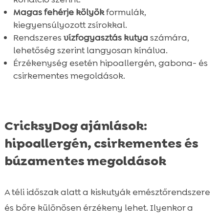
Magas fehérje kölyök
formulák,
kiegyensúlyozott zsírokkal.
Rendszeres
vízfogyasztás kutya
számára,
lehetőség szerint langyosan kínálva.
Érzékenység esetén hipoallergén, gabona- és
csirkementes megoldások.
CricksyDog ajánlások:
hipoallergén, csirkementes és
búzamentes megoldások
A téli időszak alatt a kiskutyák emésztőrendszere
és bőre különösen érzékeny lehet. Ilyenkor a