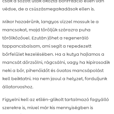
csak a sózott utak okozta bőrirritáció ellen van
védve, de a csúszásmegakadások ellen is.
Mikor hazaérünk, langyos vízzel mossuk le a
mancsokat, majd töröljük szárazra puha
törölközővel. Ezután jöhet a regeneráló
tappancsbalsam, ami segít a repedezett
bőrfelület kezelésében. Ha a kutya hajlamos a
mancsát dörzsölni, rágcsálni, vagy ha kipirosodik
neki a bőr, pihenőidőt és óvatos mancsápolást
kell beiktatni. Ha nem javul a helyzet, forduljunk
állatorvoshoz.
Figyelni kell az etilén-glikolt tartalmazó fagyálló
szerekre is, mivel már kis mennyiségben is