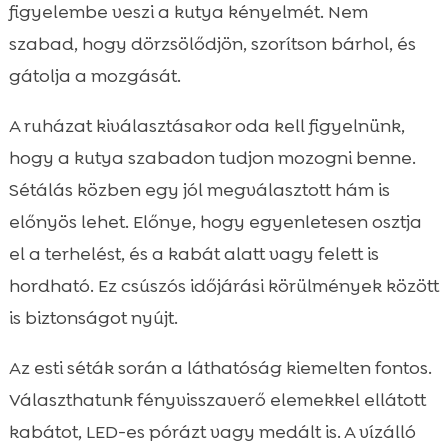
figyelembe veszi a kutya kényelmét. Nem
szabad, hogy dörzsölődjön, szorítson bárhol, és
gátolja a mozgását.
A ruházat kiválasztásakor oda kell figyelnünk,
hogy a kutya szabadon tudjon mozogni benne.
Sétálás közben egy jól megválasztott hám is
előnyös lehet. Előnye, hogy egyenletesen osztja
el a terhelést, és a kabát alatt vagy felett is
hordható. Ez csúszós időjárási körülmények között
is biztonságot nyújt.
Az esti séták során a láthatóság kiemelten fontos.
Választhatunk fényvisszaverő elemekkel ellátott
kabátot, LED-es pórázt vagy medált is. A vízálló