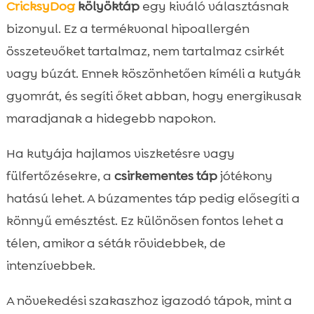
CricksyDog
kölyöktáp
egy kiváló választásnak
bizonyul. Ez a termékvonal hipoallergén
összetevőket tartalmaz, nem tartalmaz csirkét
vagy búzát. Ennek köszönhetően kíméli a kutyák
gyomrát, és segíti őket abban, hogy energikusak
maradjanak a hidegebb napokon.
Ha kutyája hajlamos viszketésre vagy
fülfertőzésekre, a
csirkementes táp
jótékony
hatású lehet. A búzamentes táp pedig elősegíti a
könnyű emésztést. Ez különösen fontos lehet a
télen, amikor a séták rövidebbek, de
intenzívebbek.
A növekedési szakaszhoz igazodó tápok, mint a