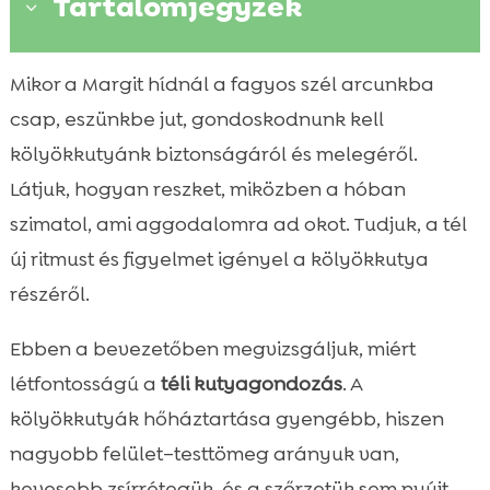
Tartalomjegyzék
3
Téli biztonság alapjai a kölyökkutyáknál
Mikor a Margit hídnál a fagyos szél arcunkba

Réteges öltöztetés és védőfelszerelés
csap, eszünkbe jut, gondoskodnunk kell

Tappancsvédelem hóban, jégben és sózott
kölyökkutyánk biztonságáról és melegéről.

utakon
Látjuk, hogyan reszket, miközben a hóban
kölyökkutya gondozása tél

szimatol, ami aggodalomra ad okot. Tudjuk, a tél
Táplálás télen: energia, fehérje és

új ritmust és figyelmet igényel a kölyökkutya
hidratálás
részéről.
CricksyDog ajánlások: hipoallergén,

csirkementes és búzamentes megoldások
Ebben a bevezetőben megvizsgáljuk, miért
Nedves eledelek és kényeztetés a hideg

létfontosságú a
téli kutyagondozás
. A
napokon
kölyökkutyák hőháztartása gyengébb, hiszen
Vitaminok, szőr- és bőrápolás téli

nagyobb felület–testtömeg arányuk van,
időszakban
kevesebb zsírrétegük, és a szőrzetük sem nyújt