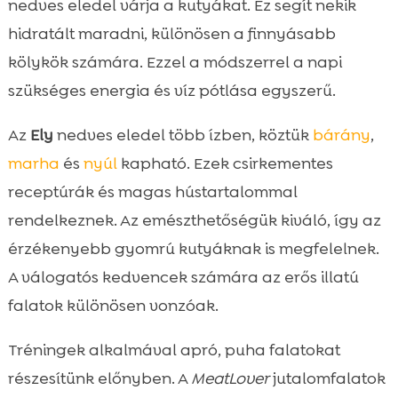
nedves eledel várja a kutyákat. Ez segít nekik
hidratált maradni, különösen a finnyásabb
kölykök számára. Ezzel a módszerrel a napi
szükséges energia és víz pótlása egyszerű.
Az
Ely
nedves eledel több ízben, köztük
bárány
,
marha
és
nyúl
kapható. Ezek csirkementes
receptúrák és magas hústartalommal
rendelkeznek. Az emészthetőségük kiváló, így az
érzékenyebb gyomrú kutyáknak is megfelelnek.
A válogatós kedvencek számára az erős illatú
falatok különösen vonzóak.
Tréningek alkalmával apró, puha falatokat
részesítünk előnyben. A
MeatLover
jutalomfalatok