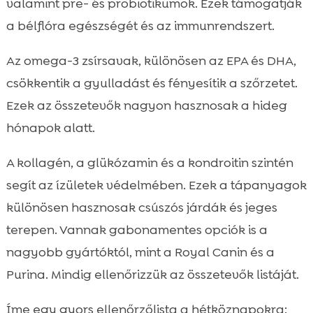
valamint pre- és probiotikumok. Ezek támogatják
a bélflóra egészségét és az immunrendszert.
Az omega-3 zsírsavak, különösen az EPA és DHA,
csökkentik a gyulladást és fényesítik a szőrzetet.
Ezek az összetevők nagyon hasznosak a hideg
hónapok alatt.
A kollagén, a glükózamin és a kondroitin szintén
segít az ízületek védelmében. Ezek a tápanyagok
különösen hasznosak csúszós járdák és jeges
terepen. Vannak gabonamentes opciók is a
nagyobb gyártóktól, mint a Royal Canin és a
Purina. Mindig ellenőrizzük az összetevők listáját.
Íme egy gyors ellenőrzőlista a hétköznapokra: