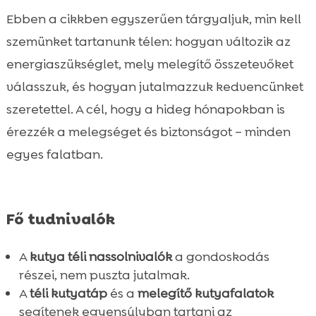
Kutyabarát téli zöldségek és gyümölcsök,

Ebben a cikkben egyszerűen tárgyaljuk, min kell
mint snack alapok
szemünket tartanunk télen: hogyan változik az
Allergének és tiltólistás ételek télen is

energiaszükséglet, mely melegítő összetevőket
Jutalmazási rutin kialakítása a hideg

válasszuk, és hogyan jutalmazzuk kedvencünket
napokra
Emésztés- és immunrendszer-támogatás a
szeretettel. A cél, hogy a hideg hónapokban is

szezonban
érezzék a melegséget és biztonságot – minden
Nassolnivalók aktív és benti kutyáknak

egyes falatban.
külön-külön
Higiénia és biztonság: tárolás, felmelegítés,

szervírozás
Fő tudnivalók
Összefoglaló

FAQ

A
kutya téli nassolnivalók
a gondoskodás
részei, nem puszta jutalmak.
A
téli kutyatáp
és a
melegítő kutyafalatok
segítenek egyensúlyban tartani az