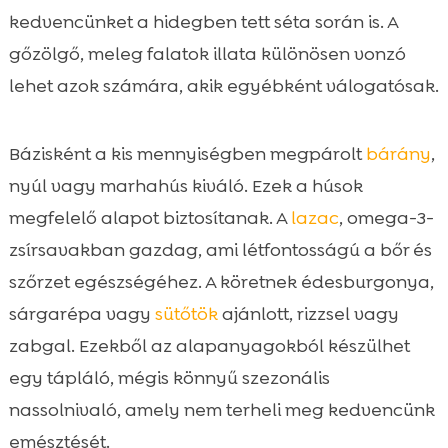
kedvencünket a hidegben tett séta során is. A
gőzölgő, meleg falatok illata különösen vonzó
lehet azok számára, akik egyébként válogatósak.
Bázisként a kis mennyiségben megpárolt
bárány
,
nyúl vagy marhahús kiváló. Ezek a húsok
megfelelő alapot biztosítanak. A
lazac
, omega-3-
zsírsavakban gazdag, ami létfontosságú a bőr és
szőrzet egészségéhez. A köretnek édesburgonya,
sárgarépa vagy
sütőtök
ajánlott, rizzsel vagy
zabgal. Ezekből az alapanyagokból készülhet
egy tápláló, mégis könnyű szezonális
nassolnivaló, amely nem terheli meg kedvencünk
emésztését.