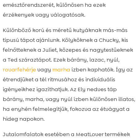
emésztőrendszerét, különösen ha ezek
érzékenyek vagy válogatósak.
Különböző korú és méretű kutyáknak más-más
típusú tápot ajánlunk. Kölyköknek a Chucky, kis
felnőtteknek a Juliet, közepes és nagytestűeknek
a Ted száraztápot. Ezek bárány, lazac, nyúl,
rovarfehérje
vagy
marha
ízben kaphatók. Így az
étrendjüket a tél ritmusához és individuális
igényeikhez igazíthatjuk. Az Ely nedves táp
bárány, marha, vagy nyúl ízben különösen illatos,
ha enyhén felmelegítjük, fokozva az étvágyat a
hideg napokon.
Jutalomfalatok esetében a MeatLover termékek