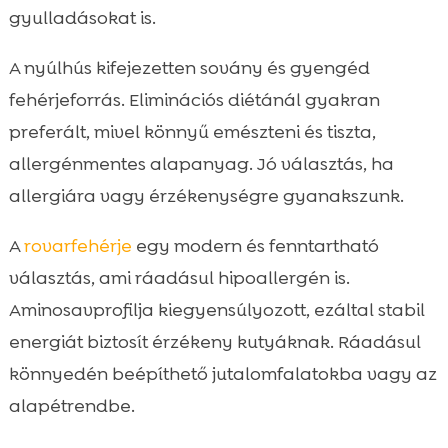
gyulladásokat is.
A nyúlhús kifejezetten sovány és gyengéd
fehérjeforrás. Eliminációs diétánál gyakran
preferált, mivel könnyű emészteni és tiszta,
allergénmentes alapanyag. Jó választás, ha
allergiára vagy érzékenységre gyanakszunk.
A
rovarfehérje
egy modern és fenntartható
választás, ami ráadásul hipoallergén is.
Aminosavprofilja kiegyensúlyozott, ezáltal stabil
energiát biztosít érzékeny kutyáknak. Ráadásul
könnyedén beépíthető jutalomfalatokba vagy az
alapétrendbe.