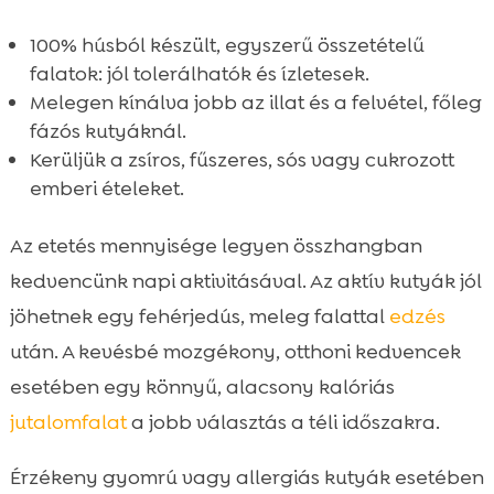
100% húsból készült, egyszerű összetételű
falatok: jól tolerálhatók és ízletesek.
Melegen kínálva jobb az illat és a felvétel, főleg
fázós kutyáknál.
Kerüljük a zsíros, fűszeres, sós vagy cukrozott
emberi ételeket.
Az etetés mennyisége legyen összhangban
kedvencünk napi aktivitásával. Az aktív kutyák jól
jöhetnek egy fehérjedús, meleg falattal
edzés
után. A kevésbé mozgékony, otthoni kedvencek
esetében egy könnyű, alacsony kalóriás
jutalomfalat
a jobb választás a téli időszakra.
Érzékeny gyomrú vagy allergiás kutyák esetében