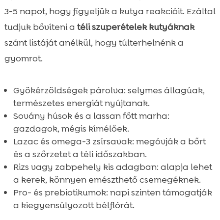
3-5 napot, hogy figyeljük a kutya reakcióit. Ezáltal
tudjuk bővíteni a
téli szuperételek kutyáknak
szánt listáját anélkül, hogy túlterhelnénk a
gyomrot.
Gyökérzöldségek párolva: selymes állagúak,
természetes energiát nyújtanak.
Sovány húsok és a lassan főtt marha:
gazdagok, mégis kímélőek.
Lazac és omega-3 zsírsavak: megóvják a bőrt
és a szőrzetet a téli időszakban.
Rizs vagy zabpehely kis adagban: alapja lehet
a kerek, könnyen emészthető csemegéknek.
Pro- és prebiotikumok: napi szinten támogatják
a kiegyensúlyozott bélflórát.