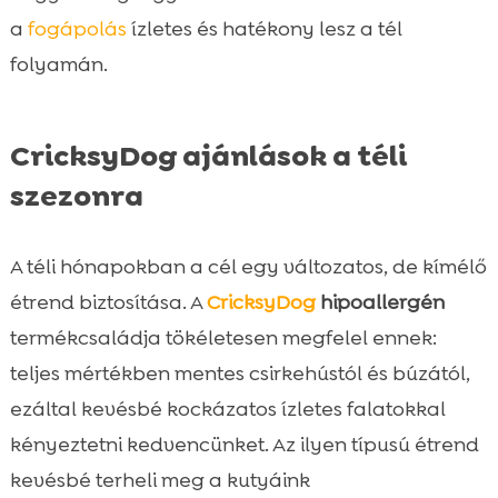
a
fogápolás
ízletes és hatékony lesz a tél
folyamán.
CricksyDog ajánlások a téli
szezonra
A téli hónapokban a cél egy változatos, de kímélő
étrend biztosítása. A
CricksyDog
hipoallergén
termékcsaládja tökéletesen megfelel ennek:
teljes mértékben mentes csirkehústól és búzától,
ezáltal kevésbé kockázatos ízletes falatokkal
kényeztetni kedvencünket. Az ilyen típusú étrend
kevésbé terheli meg a kutyáink