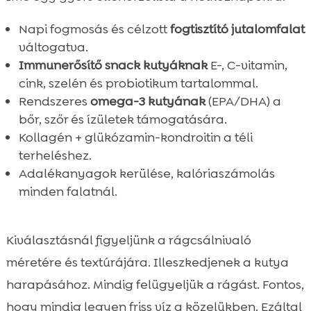
Napi fogmosás és célzott
fogtisztító jutalomfalat
váltogatva.
Immunerősítő snack kutyáknak
E-, C-vitamin,
cink, szelén és probiotikum tartalommal.
Rendszeres
omega-3 kutyának
(EPA/DHA) a
bőr, szőr és ízületek támogatására.
Kollagén + glükózamin-kondroitin a téli
terheléshez.
Adalékanyagok kerülése, kalóriaszámolás
minden falatnál.
Kiválasztásnál figyeljünk a rágcsálnivaló
méretére és textúrájára. Illeszkedjenek a kutya
harapásához. Mindig felügyeljük a rágást. Fontos,
hogy mindig legyen friss víz a közelükben. Ezáltal