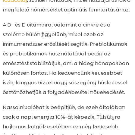
lazacolaj
, szintén fontosak, mivel hozzájárulnak a
megfelelő hőmérséklet optimális fenntartásához.
A D- és E-vitaminra, valamint a cinkre és a
szelénre külön figyelünk, mivel ezek az
immunrendszer erősítését segítik. Prebiotikumok
és probiotikumok használatával pedig az
emésztést stabilizáljuk, ami a hideg hónapokban
különösen fontos. Ha kedvencünk kevesebbet
iszik, langyos vízzel vagy sószegény húslevessel
ösztönözhetjük a folyadékbevitel növekedését.
Nassolnivalókat is beépítjük, de ezek általában
csak a napi energia 10%-át képezik. Túlsúlyra
hajlamos kutyák esetében ez még kevesebb.