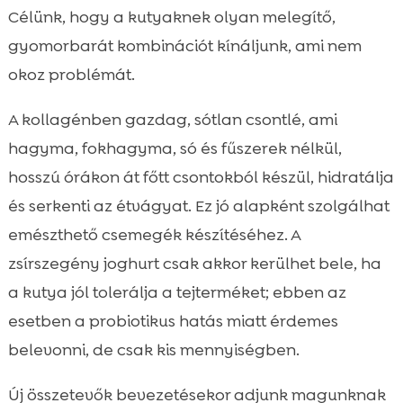
Célünk, hogy a kutyaknek olyan melegítő,
gyomorbarát kombinációt kínáljunk, ami nem
okoz problémát.
A kollagénben gazdag, sótlan csontlé, ami
hagyma, fokhagyma, só és fűszerek nélkül,
hosszú órákon át főtt csontokból készül, hidratálja
és serkenti az étvágyat. Ez jó alapként szolgálhat
emészthető csemegék készítéséhez. A
zsírszegény joghurt csak akkor kerülhet bele, ha
a kutya jól tolerálja a tejterméket; ebben az
esetben a probiotikus hatás miatt érdemes
belevonni, de csak kis mennyiségben.
Új összetevők bevezetésekor adjunk magunknak