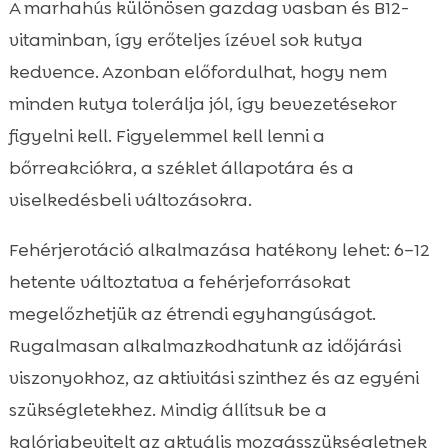
A marhahús különösen gazdag vasban és B12-
vitaminban, így erőteljes ízével sok kutya
kedvence. Azonban előfordulhat, hogy nem
minden kutya tolerálja jól, így bevezetésekor
figyelni kell. Figyelemmel kell lenni a
bőrreakciókra, a széklet állapotára és a
viselkedésbeli változásokra.
Fehérjerotáció alkalmazása hatékony lehet: 6–12
hetente változtatva a fehérjeforrásokat
megelőzhetjük az étrendi egyhangúságot.
Rugalmasan alkalmazkodhatunk az időjárási
viszonyokhoz, az aktivitási szinthez és az egyéni
szükségletekhez. Mindig állítsuk be a
kalóriabevitelt az aktuális mozgásszükségletnek