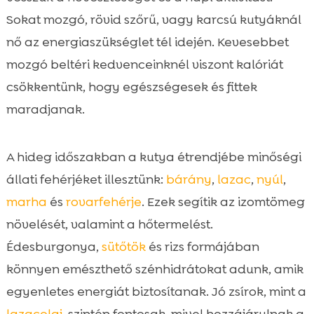
Sokat mozgó, rövid szőrű, vagy karcsú kutyáknál
nő az energiaszükséglet tél idején. Kevesebbet
mozgó beltéri kedvenceinknél viszont kalóriát
csökkentünk, hogy egészségesek és fittek
maradjanak.
A hideg időszakban a kutya étrendjébe minőségi
állati fehérjéket illesztünk:
bárány
,
lazac
,
nyúl
,
marha
és
rovarfehérje
. Ezek segítik az izomtömeg
növelését, valamint a hőtermelést.
Édesburgonya,
sütőtök
és rizs formájában
könnyen emészthető szénhidrátokat adunk, amik
egyenletes energiát biztosítanak. Jó zsírok, mint a