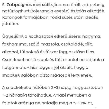
Zabpelyhes mini sütik:
finomra őrölt zabpehely,
natúr joghurt (tolerancia esetén) és tojás alkotják.
Korongok formájában, rövid sütés után ideális
jutalom.
Ügyeljünk a kockázatok elkerülésére: hagyma,
fokhagyma, szőlő, mazsola, csokoládé, xilit,
alkohol, túl sok só és fűszer fogyasztása tilos.
Csontlevet ne sózzunk és főtt csontot ne adjunk a
kutyáknak. A hús legyen jól átsült, hogy a
snackek valóban biztonságosak legyenek.
A snackeket a hűtőben 2–3 napig, fagyasztóban
1–2 hónapig tárolhatjuk. A napi menüben a
falatok aránya ne haladja meg a 5–10%-ot,