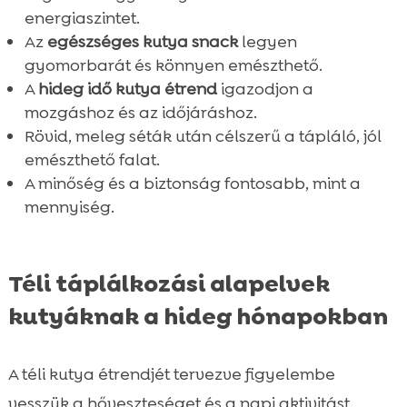
energiaszintet.
Az
egészséges kutya snack
legyen
gyomorbarát és könnyen emészthető.
A
hideg idő kutya étrend
igazodjon a
mozgáshoz és az időjáráshoz.
Rövid, meleg séták után célszerű a tápláló, jól
emészthető falat.
A minőség és a biztonság fontosabb, mint a
mennyiség.
Téli táplálkozási alapelvek
kutyáknak a hideg hónapokban
A téli kutya étrendjét tervezve figyelembe
vesszük a hőveszteséget és a napi aktivitást.