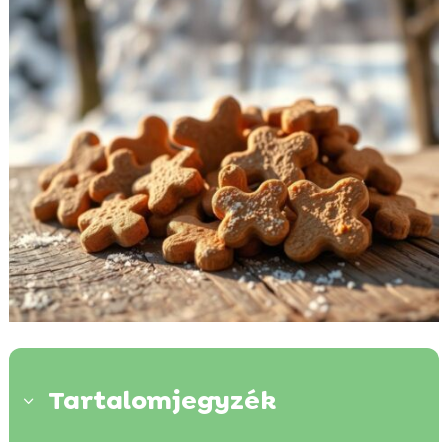
Tartalomjegyzék
3