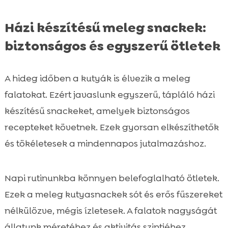
Házi készítésű meleg snackek:
biztonságos és egyszerű ötletek
A hideg időben a kutyák is élvezik a meleg
falatokat. Ezért javaslunk egyszerű, tápláló házi
készítésű snackeket, amelyek biztonságos
recepteket követnek. Ezek gyorsan elkészíthetők
és tökéletesek a mindennapos jutalmazáshoz.
Napi rutinunkba könnyen belefoglalható ötletek.
Ezek a meleg kutyasnackek sót és erős fűszereket
nélkülözve, mégis ízletesek. A falatok nagyságát
állatunk méretéhez és aktivitás szintjéhez