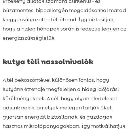
Érzékeny állatok számára csirkehús- és
búzamentes, hipoallergén megoldásokkal marad
kiegyensúlyozott a téli étrend. Így biztosítjuk,
hogy a hideg hónapok során is fedezve legyen az
energiaszükségletük.
kutya téli nassolnivalók
A tél beköszöntével különösen fontos, hogy
kutyánk étrendje megfeleljen a hideg időjárási
körülményeknek. A cél, hogy olyan eledeleket
adjunk nekik, amelyek melegen tartják őket,
gyorsan energiát biztosítanak, és gazdagok
hasznos mikrotápanyagokban. Így motiválhatjuk