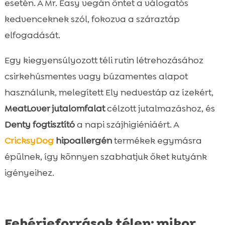
esetén. A Mr. Easy vegán öntet a válogatós
kedvenceknek szól, fokozva a száraztáp
elfogadását.
Egy kiegyensúlyozott téli rutin létrehozásához
csirkehúsmentes vagy búzamentes alapot
használunk, melegített Ely nedvestáp az ízekért,
MeatLover jutalomfalat
célzott jutalmazáshoz, és
Denty fogtisztító
a napi szájhigiéniáért. A
CricksyDog
hipoallergén
termékek egymásra
épülnek, így könnyen szabhatjuk őket kutyánk
igényeihez.
Fehérjeforrások télen: mikor