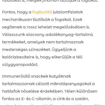
falatokat is, melyek finoman tisztítják a fogakat.
Fontos, hogy a
fogtisztító
jutalomfalatok
mechanikusan tisztítsák a fogakat. Ezek
segítenek a rossz lehelet megelőzésében is.
Válasszunk alacsony adalékanyag-tartalmú
termékeket, amelyek nem tartalmaznak
mesterséges színezéket. Ügyeljünk a
kalóriabevitelre is, hogy elkerüljük a téli
súlygyarapodást.
Immunerősítő snackek kutyáknak
tartalmazzanak célzott mikrotápanyagokat a
hatásfok növelése érdekében. Télen különösen
fontos az E- és C-vitamin, a cink és a szelén,