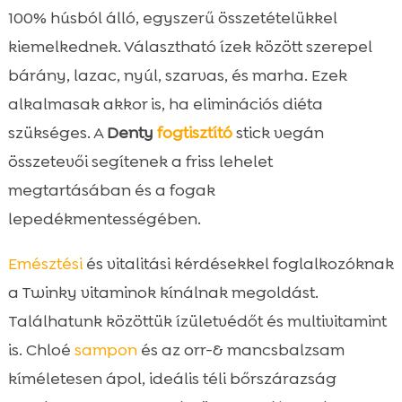
100% húsból álló, egyszerű összetételükkel
kiemelkednek. Választható ízek között szerepel
bárány, lazac, nyúl, szarvas, és marha. Ezek
alkalmasak akkor is, ha eliminációs diéta
szükséges. A
Denty
fogtisztító
stick vegán
összetevői segítenek a friss lehelet
megtartásában és a fogak
lepedékmentességében.
Emésztési
és vitalitási kérdésekkel foglalkozóknak
a Twinky vitaminok kínálnak megoldást.
Találhatunk közöttük ízületvédőt és multivitamint
is. Chloé
sampon
és az orr-& mancsbalzsam
kíméletesen ápol, ideális téli bőrszárazság