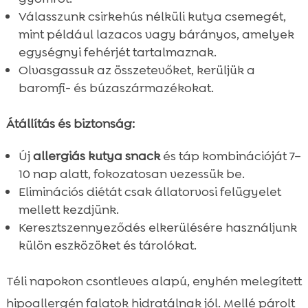
Válasszunk csirkehús nélküli kutya csemegét,
mint például lazacos vagy bárányos, amelyek
egységnyi fehérjét tartalmaznak.
Olvasgassuk az összetevőket, kerüljük a
baromfi- és búzaszármazékokat.
Átállítás és biztonság:
Új
allergiás kutya snack
és táp kombinációját 7–
10 nap alatt, fokozatosan vezessük be.
Eliminációs diétát csak állatorvosi felügyelet
mellett kezdjünk.
Keresztszennyeződés elkerülésére használjunk
külön eszközöket és tárolókat.
Téli napokon csontleves alapú, enyhén melegített
hipoallergén falatok hidratálnak jól. Mellé párolt