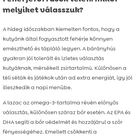
melyiket válasszuk?
A hideg időszakban kiemelten fontos, hogy a
kutyánk által fogyasztott fehérje könnyen
emészthető és tápláló legyen. A bárányhús
gyakran jól tolerált és ízletes választás
kutyáknak, mérsékelt zsírtartalmú. Különösen a
téli séták és játékok után ad extra energiát, így jól
illeszkedik a napi menübe.
A lazac az omega-3-tartalma révén előnyös
választás, különösen száraz bőr esetén. Az EPA és
DHA segíti a bőr védelmét és hozzájárul a szőr
fényességéhez. Emellett csökkenti a