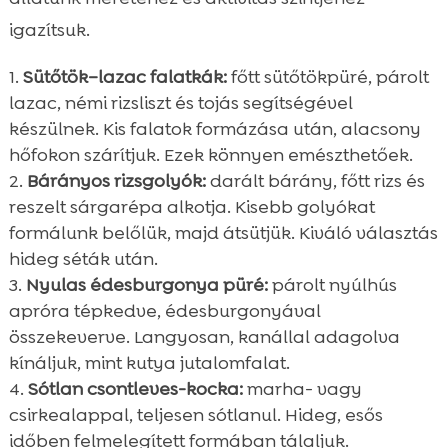
igazítsuk.
Sütőtök–lazac falatkák:
főtt sütőtökpüré, párolt
lazac, némi rizsliszt és tojás segítségével
készülnek. Kis falatok formázása után, alacsony
hőfokon szárítjuk. Ezek könnyen emészthetőek.
Bárányos rizsgolyók:
darált bárány, főtt rizs és
reszelt sárgarépa alkotja. Kisebb golyókat
formálunk belőlük, majd átsütjük. Kiváló választás
hideg séták után.
Nyulas édesburgonya püré:
párolt nyúlhús
apróra tépkedve, édesburgonyával
összekeverve. Langyosan, kanállal adagolva
kínáljuk, mint kutya jutalomfalat.
Sótlan csontleves-kocka:
marha- vagy
csirkealappal, teljesen sótlanul. Hideg, esős
időben felmelegített formában tálaljuk.