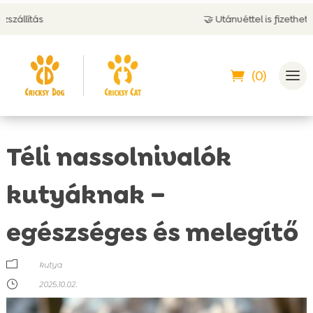
🤝 Utánvéttel is fizethetsz
(0)
Téli nassolnivalók
kutyáknak –
egészséges és melegítő
m
kutya
}
2025.10.02.