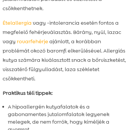
csökkenthetnek.
Ételallergia
vagy -intolerancia esetén fontos a
megfelelő fehérjeválasztás. Bárány, nyúl, lazac
vagy
rovarfehérje
ajánlott, a korábban
problémát okozó baromfi elkerülésével. Allergiás
kutya számára kiválasztott snack a bőrviszketést,
visszatérő fülgyulladást, laza székletet
csökkentheti.
Praktikus téli tippek:
A hipoallergén kutyafalatok és a
gabonamentes jutalomfalatok legyenek
melegek, de nem forrók, hogy kíméljék a
gyomrot.