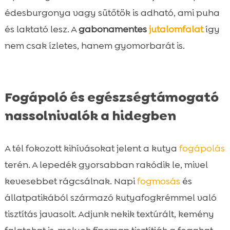
édesburgonya vagy sütőtök is adható, ami puha
és laktató lesz. A
gabonamentes
jutalomfalat
így
nem csak ízletes, hanem gyomorbarát is.
Fogápoló és egészségtámogató
nassolnivalók a hidegben
A tél fokozott kihívásokat jelent a kutya
fogápolás
terén. A lepedék gyorsabban rakódik le, mivel
kevesebbet rágcsálnak. Napi
fogmosás
és
állatpatikából származó kutyafogkrémmel való
tisztítás javasolt. Adjunk nekik textúrált, kemény