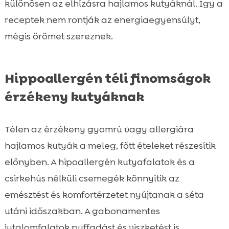
különösen az elhízásra hajlamos kutyáknál. Így a
receptek nem rontják az energiaegyensúlyt,
mégis örömet szereznek.
Hippoallergén téli finomságok
érzékeny kutyáknak
Télen az érzékeny gyomrú vagy allergiára
hajlamos kutyák a meleg, főtt ételeket részesítik
előnyben. A hipoallergén kutyafalatok és a
csirkehús nélküli csemegék könnyítik az
emésztést és komfortérzetet nyújtanak a séta
utáni időszakban. A gabonamentes
jutalomfalatok puffadást és viszketést is