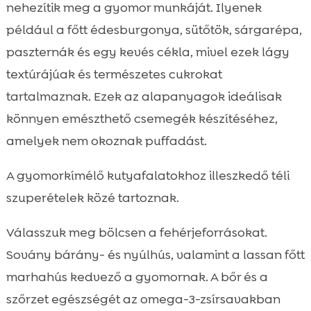
nehezítik meg a gyomor munkáját. Ilyenek
például a főtt édesburgonya, sütőtök, sárgarépa,
paszternák és egy kevés cékla, mivel ezek lágy
textúrájúak és természetes cukrokat
tartalmaznak. Ezek az alapanyagok ideálisak
könnyen emészthető csemegék készítéséhez,
amelyek nem okoznak puffadást.
A gyomorkímélő kutyafalatokhoz illeszkedő téli
szuperételek közé tartoznak.
Válasszuk meg bölcsen a fehérjeforrásokat.
Sovány bárány- és nyúlhús, valamint a lassan főtt
marhahús kedvező a gyomornak. A bőr és a
szőrzet egészségét az omega-3-zsírsavakban