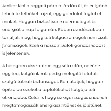
Téli táplálkozási alapelvek kutyáknak a
Amikor kint a reggeli pára a járdán ül, és kutyánk

hideg hónapokban
lehelete felhőket rajzol, egy gondolat foglal el
kutya téli nassolnivalók

minket. Hogyan biztosítsunk neki meleget és
Melegítő, gyomorbarát összetevők, amikre

energiát a nap folyamán. Ebben az időszakban
támaszkodhatunk
tanuljuk meg, hogy téli kutyacsemegék nem csak
Házi készítésű meleg snackek: biztonságos

finomságok. Ezek a nassolnivalók gondoskodást
és egyszerű ötletek
is jelentenek.
Hippoallergén téli finomságok érzékeny

kutyáknak
A hidegben visszatérve egy séta után, nekünk
Fogápoló és egészségtámogató

egy tea, kutyáinknak pedig melegítő falatok
nassolnivalók a hidegben
szolgáltatnak biztonságot. Bemutatjuk, hogyan
CricksyDog ajánlások a téli szezonra

építse be ezeket a táplálékokat kutyája téli
Fehérjeforrások télen: mikor melyiket

étrendjébe. Célunk, hogy az egészséges snackek
válasszuk?
megtámogassák energiaszintjüket és jólétüket.
Melegítő italok és levesek kutyáknak
