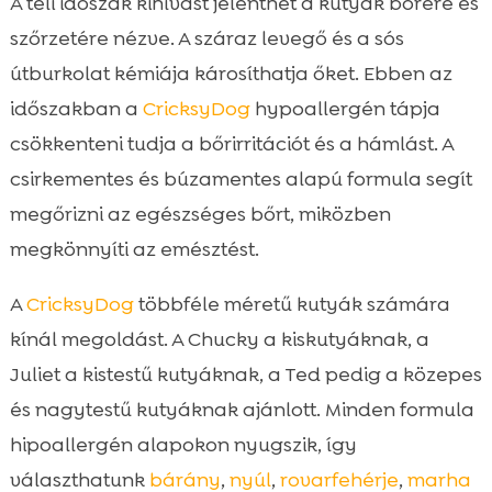
A téli időszak kihívást jelenthet a kutyák bőrére és
szőrzetére nézve. A száraz levegő és a sós
útburkolat kémiája károsíthatja őket. Ebben az
időszakban a
CricksyDog
hypoallergén tápja
csökkenteni tudja a bőrirritációt és a hámlást. A
csirkementes és búzamentes alapú formula segít
megőrizni az egészséges bőrt, miközben
megkönnyíti az emésztést.
A
CricksyDog
többféle méretű kutyák számára
kínál megoldást. A Chucky a kiskutyáknak, a
Juliet a kistestű kutyáknak, a Ted pedig a közepes
és nagytestű kutyáknak ajánlott. Minden formula
hipoallergén alapokon nyugszik, így
választhatunk
bárány
,
nyúl
,
rovarfehérje
,
marha