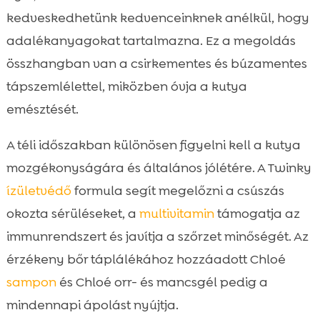
kedveskedhetünk kedvenceinknek anélkül, hogy
adalékanyagokat tartalmazna. Ez a megoldás
összhangban van a csirkementes és búzamentes
tápszemlélettel, miközben óvja a kutya
emésztését.
A téli időszakban különösen figyelni kell a kutya
mozgékonyságára és általános jólétére. A Twinky
ízületvédő
formula segít megelőzni a csúszás
okozta sérüléseket, a
multivitamin
támogatja az
immunrendszert és javítja a szőrzet minőségét. Az
érzékeny bőr táplálékához hozzáadott Chloé
sampon
és Chloé orr- és mancsgél pedig a
mindennapi ápolást nyújtja.