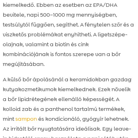
kiemelkedő. Ebben az esetben az EPA/DHA
bevitele, napi 500–1000 mg mennyiségben,
testsúlytól függően, segíthet. A fénytelen szőr és a
viszketős problémákat enyhítheti. A ligetszépe-
olajnak, valamint a biotin és cink
kombinációjának is fontos szerepe van a bőr
megújításában.
A külső bőr ápolásánál a keramidokban gazdag
kutyakozmetikumok kiemelkednek. Ezek növelik
a bőr lipidrétegének ellenálló képességét. A
kolloid zab és a panthenol tartalmú termékek,
mint
sampon
és kondicionáló, gyógyír lehetnek.
Az irritált bőr nyugtatására ideálisak. Egy leave-