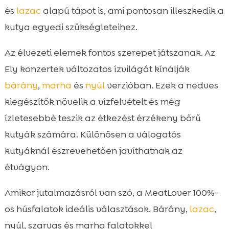
és
lazac
alapú tápot is, ami pontosan illeszkedik a
kutya egyedi szükségleteihez.
Az élvezeti elemek fontos szerepet játszanak. Az
Ely konzertek változatos ízvilágát kínálják
bárány
,
marha
és
nyúl
verzióban. Ezek a nedves
kiegészítők növelik a vízfelvételt és még
ízletesebbé teszik az étkezést érzékeny bőrű
kutyák számára. Különösen a válogatós
kutyáknál észrevehetően javíthatnak az
étvágyon.
Amikor jutalmazásról van szó, a MeatLover 100%-
os húsfalatok ideális választások. Bárány,
lazac
,
nyúl, szarvas és marha falatokkel