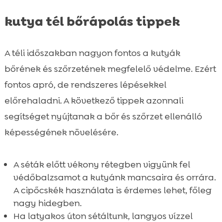
kutya tél bőrápolás tippek
A téli időszakban nagyon fontos a kutyák
bőrének és szőrzetének megfelelő védelme. Ezért
fontos apró, de rendszeres lépésekkel
előrehaladni. A következő tippek azonnali
segítséget nyújtanak a bőr és szőrzet ellenálló
képességének növelésére.
A séták előtt vékony rétegben vigyünk fel
védőbalzsamot a kutyánk mancsaira és orrára.
A cipőcskék használata is érdemes lehet, főleg
nagy hidegben.
Ha latyakos úton sétáltunk, langyos vízzel