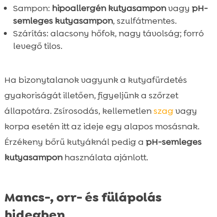
Sampon:
hipoallergén kutyasampon
vagy
pH-
semleges kutyasampon
, szulfátmentes.
Szárítás: alacsony hőfok, nagy távolság; forró
levegő tilos.
Ha bizonytalanok vagyunk a kutyafürdetés
gyakoriságát illetően, figyeljünk a szőrzet
állapotára. Zsírosodás, kellemetlen
szag
vagy
korpa esetén itt az ideje egy alapos mosásnak.
Érzékeny bőrű kutyáknál pedig a
pH-semleges
kutyasampon
használata ajánlott.
Mancs-, orr- és fülápolás
hidegben