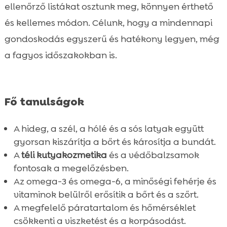
ellenőrző listákat osztunk meg, könnyen érthető
és kellemes módon. Célunk, hogy a mindennapi
gondoskodás egyszerű és hatékony legyen, még
a fagyos időszakokban is.
Fő tanulságok
A hideg, a szél, a hólé és a sós latyak együtt
gyorsan kiszárítja a bőrt és károsítja a bundát.
A
téli kutyakozmetika
és a védőbalzsamok
fontosak a megelőzésben.
Az omega-3 és omega-6, a minőségi fehérje és
vitaminok belülről erősítik a bőrt és a szőrt.
A megfelelő páratartalom és hőmérséklet
csökkenti a viszketést és a korpásodást.