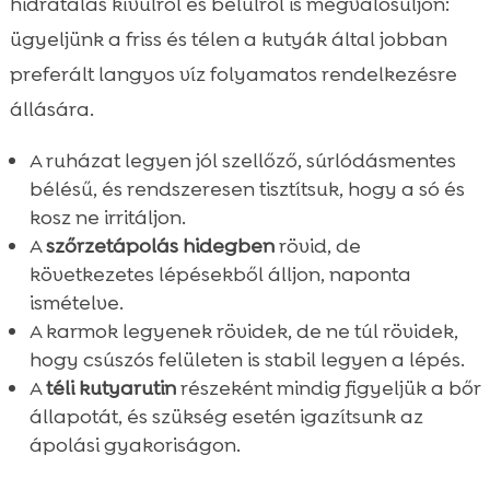
hidratálás kívülről és belülről is megvalósuljon:
ügyeljünk a friss és télen a kutyák által jobban
preferált langyos víz folyamatos rendelkezésre
állására.
A ruházat legyen jól szellőző, súrlódásmentes
bélésű, és rendszeresen tisztítsuk, hogy a só és
kosz ne irritáljon.
A
szőrzetápolás hidegben
rövid, de
következetes lépésekből álljon, naponta
ismételve.
A karmok legyenek rövidek, de ne túl rövidek,
hogy csúszós felületen is stabil legyen a lépés.
A
téli kutyarutin
részeként mindig figyeljük a bőr
állapotát, és szükség esetén igazítsunk az
ápolási gyakoriságon.