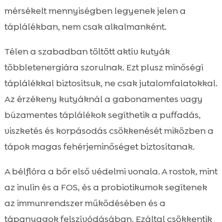
mérsékelt mennyiségben legyenek jelen a
táplálékban, nem csak alkalmanként.
Télen a szabadban töltött aktív kutyák
többletenergiára szorulnak. Ezt plusz minőségi
táplálékkal biztosítsuk, ne csak jutalomfalatokkal.
Az érzékeny kutyáknál a gabonamentes vagy
búzamentes táplálékok segíthetik a puffadás,
viszketés és korpásodás csökkenését miközben a
tápok magas fehérjeminőséget biztosítanak.
A bélflóra a bőr első védelmi vonala. A rostok, mint
az inulin és a FOS, és a probiotikumok segítenek
az immunrendszer működésében és a
tápanyagok felszívódásában. Ezáltal csökkentik