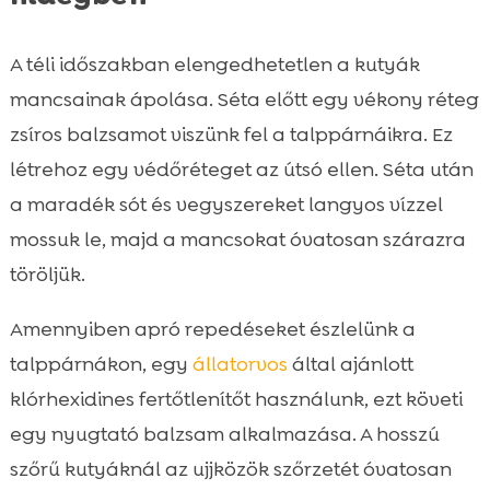
A téli időszakban elengedhetetlen a kutyák
mancsainak ápolása. Séta előtt egy vékony réteg
zsíros balzsamot viszünk fel a talppárnáikra. Ez
létrehoz egy védőréteget az útsó ellen. Séta után
a maradék sót és vegyszereket langyos vízzel
mossuk le, majd a mancsokat óvatosan szárazra
töröljük.
Amennyiben apró repedéseket észlelünk a
talppárnákon, egy
állatorvos
által ajánlott
klórhexidines fertőtlenítőt használunk, ezt követi
egy nyugtató balzsam alkalmazása. A hosszú
szőrű kutyáknál az ujjközök szőrzetét óvatosan