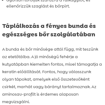
Gyorsan töröljük szárazra a fülkagylót, és
ellenőrizzük szaglást és bőrpírt.
Táplálkozás a fényes bunda és
egészséges bőr szolgálatában
A bunda és bőr minősége attól függ, mit teszünk
az etetőtálba. A jó minőségű fehérje a
kutyatápban kiemelten fontos, mivel támogatja a
keratin előállítását. Fontos, hogy válasszunk
olyan tápokat, amelyek első összetevőként
csirkét, marhát vagy bárányt tartalmaznak. Az
aminosav-profilt is érdemes alaposan
megvizsgálni.