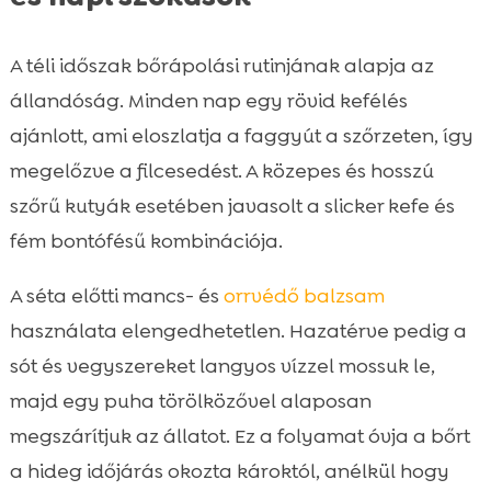
A téli időszak bőrápolási rutinjának alapja az
állandóság. Minden nap egy rövid kefélés
ajánlott, ami eloszlatja a faggyút a szőrzeten, így
megelőzve a filcesedést. A közepes és hosszú
szőrű kutyák esetében javasolt a slicker kefe és
fém bontófésű kombinációja.
A séta előtti mancs- és
orrvédő
balzsam
használata elengedhetetlen. Hazatérve pedig a
sót és vegyszereket langyos vízzel mossuk le,
majd egy puha törölközővel alaposan
megszárítjuk az állatot. Ez a folyamat óvja a bőrt
a hideg időjárás okozta károktól, anélkül hogy