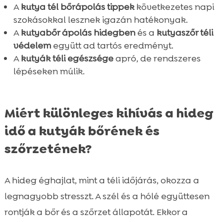
A
kutya tél bőrápolás tippek
következetes napi
szokásokkal lesznek igazán hatékonyak.
A
kutyabőr ápolás hidegben
és a
kutyaszőr téli
védelem
együtt ad tartós eredményt.
A
kutyák téli egészsége
apró, de rendszeres
lépéseken múlik.
Miért különleges kihívás a hideg
idő a kutyák bőrének és
szőrzetének?
A hideg éghajlat, mint a téli időjárás, okozza a
legnagyobb stresszt. A szél és a hólé együttesen
rontják a bőr és a szőrzet állapotát. Ekkor a