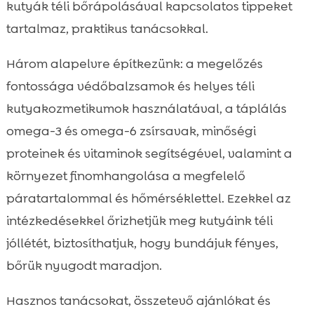
kutyák téli bőrápolásával kapcsolatos tippeket
Séta és játék télen: hogyan óvjuk a bőrt és

a mancsokat?
tartalmaz, praktikus tanácsokkal.
Otthoni páratartalom és környezet

Három alapelvre építkezünk: a megelőzés
kialakítása
fontossága védőbalzsamok és helyes téli
Hosszú, rövid és dupla szőrzet: eltérő

igények téli ápoláskor
kutyakozmetikumok használatával, a táplálás
Téli bőrápolási ellenőrzőlista: heti és havi
omega-3 és omega-6 zsírsavak, minőségi

teendők
proteinek és vitaminok segítségével, valamint a
Összefoglaló

környezet finomhangolása a megfelelő
FAQ

páratartalommal és hőmérséklettel. Ezekkel az
intézkedésekkel őrizhetjük meg kutyáink téli
jóllétét, biztosíthatjuk, hogy bundájuk fényes,
bőrük nyugodt maradjon.
Hasznos tanácsokat, összetevő ajánlókat és