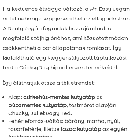
Ha kedvence étvágya változó, a Mr. Easy vegán
öntet néhány cseppje segíthet az elfogadásban.
A Denty vegán fogrudak hozzájárulnak a
megfelelő szájhigiénéhez, ami közvetett módon
csökkentheti a bőr állapotának romlását. Így
kialakítható egy kiegyensúlyozott táplálkozási
terv a CricksyDog hipoallergén termékeivel.
Így állíthatjuk össze a téli étrendet:
Alap:
csirkehús-mentes kutyatáp
és
búzamentes kutyatáp
, testméret alapján
Chucky, Juliet vagy Ted.
Fehérjeforrás-váltás: bárány, marha, nyúl,
rovarfehérje, illetve
lazac kutyatáp
az egyéni