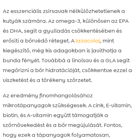
Az esszenciális zsírsavak nélkülözhetetlenek a
kutyák számára. Az omega-3, különösen az EPA
és DHA, segít a gyulladás csökkentésében és
erősíti a bőrvédő réteget. A
lazacolaj
, mint
kiegészítő, még kis adagokban is javíthatja a
bunda fényét. Továbbá a linolsav és a GLA segít
megőrizni a bőr hidratációját, csökkentve ezzel a
viszketést és a törékeny szőrzetet.
Az eredmény finomhangolásához
mikrotápanyagok szükségesek. A cink, E-vitamin,
biotin, és A-vitamin együtt támogatják a
szőrnövekedést és a bőr megújulását. Fontos,
hogy ezek a tápanyagok folyamatosan,