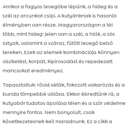
Miért különleges kihívás a hideg idő a
Amikor a fagyos levegőbe lépünk, a hideg és a

kutyák bőrének és szőrzetének?
szél az arcunkat csípi. A kutyánknak is hasonló
Téli bőrápolás rutin: alapelvek és napi

élményben van része. Magyarországon a tél
szokások
több, mint hideg: jelen van a szél, a hólé, a sós
kutya tél bőrápolás tippek

latyak, valamint a száraz, fűtött levegő belső
Téli fürdetés: milyen gyakran és mivel?

tereken. Ezek az elemek kombinációja könnyen
Mancs-, orr- és fülápolás hidegben

viszketést, korpát, kipirosodást és repedezett
Táplálkozás a fényes bunda és egészséges

mancsokat eredményez.
bőr szolgálatában
CricksyDog ajánlások: érzékeny bőrű

Tapasztaltuk: rövid séták, fokozott vakarózás és a
kutyák táplálása télen
bunda tömpebbé válása. Ekkor ébredtünk rá, a
Kiegészítők és kozmetikumok, amelyek

kutyabőr tudatos ápolása télen és a szőr védelme
támogatják a téli bőrápolást
mennyire fontos. Nem bonyolult, csak
Allergiák, korpásodás, hotspotok: mikor

következetesnek kell maradnunk. Ez a cikk a
forduljunk állatorvoshoz?