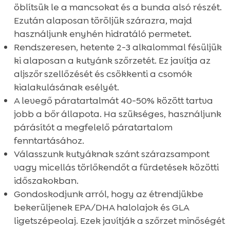
öblítsük le a mancsokat és a bunda alsó részét.
Ezután alaposan töröljük szárazra, majd
használjunk enyhén hidratáló permetet.
Rendszeresen, hetente 2-3 alkalommal fésüljük
ki alaposan a kutyánk szőrzetét. Ez javítja az
aljszőr szellőzését és csökkenti a csomók
kialakulásának esélyét.
A levegő páratartalmát 40-50% között tartva
jobb a bőr állapota. Ha szükséges, használjunk
párásítót a megfelelő páratartalom
fenntartásához.
Válasszunk kutyáknak szánt szárazsampont
vagy micellás törlőkendőt a fürdetések közötti
időszakokban.
Gondoskodjunk arról, hogy az étrendjükbe
bekerüljenek EPA/DHA halolajok és GLA
ligetszépeolaj. Ezek javítják a szőrzet minőségét