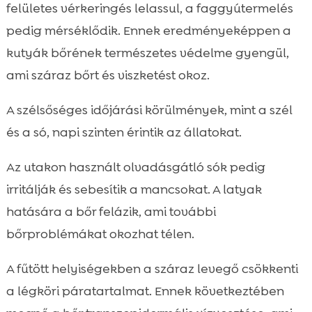
felületes vérkeringés lelassul, a faggyútermelés
pedig mérséklődik. Ennek eredményeképpen a
kutyák bőrének természetes védelme gyengül,
ami száraz bőrt és viszketést okoz.
A szélsőséges időjárási körülmények, mint a szél
és a só, napi szinten érintik az állatokat.
Az utakon használt olvadásgátló sók pedig
irritálják és sebesítik a mancsokat. A latyak
hatására a bőr felázik, ami további
bőrproblémákat okozhat télen.
A fűtött helyiségekben a száraz levegő csökkenti
a légköri páratartalmat. Ennek következtében