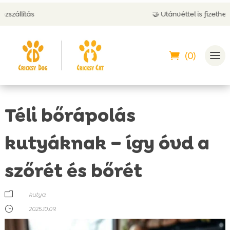
🤝 Utánvéttel is fizethetsz
(0)
Téli bőrápolás
kutyáknak – így óvd a
szőrét és bőrét
m
kutya
}
2025.10.09.