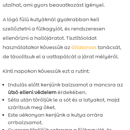
utalhat, ami gyors beavatkozást igényel.
A lógó fülű kutyáknál gyakrabban kell
szellőztetni a fülkagylót, és rendszeresen
ellenőrizni a hallójáratot. Tisztítóoldat
használatakor kövessük az
állatorvos
tanácsát,
de távolítsuk el a vattapálcát a járat mélyéről.
Kinti napokon kövessük ezt a rutint:
Indulás előtt kenjünk balzsamot a mancsra az
útsó elleni védelem
érdekében.
Séta után töröljük le a sót és a latyakot, majd
szárítsuk meg őket.
Este vékonyan kenjünk a kutya orrára
orrbalzsamot.