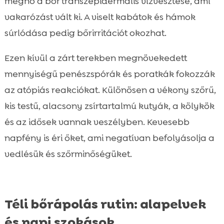
megnő a bőr transzepidermális vízvesztése, ami
vakarózást vált ki. A viselt kabátok és hámok
súrlódása pedig bőrirritációt okozhat.
Ezen kívül a zárt terekben megnövekedett
mennyiségű penészspórák és poratkák fokozzák
az atópiás reakciókat. Különösen a vékony szőrű,
kis testű, alacsony zsírtartalmú kutyák, a kölykök
és az idősek vannak veszélyben. Kevesebb
napfény is éri őket, ami negatívan befolyásolja a
vedlésük és szőrminőségüket.
Téli bőrápolás rutin: alapelvek
és napi szokások