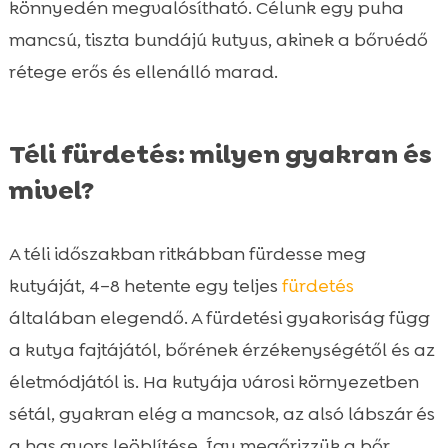
könnyedén megvalósítható. Célunk egy puha
mancsú, tiszta bundájú kutyus, akinek a bőrvédő
rétege erős és ellenálló marad.
Téli fürdetés: milyen gyakran és
mivel?
A téli időszakban ritkábban fürdesse meg
kutyáját, 4–8 hetente egy teljes
fürdetés
általában elegendő. A fürdetési gyakoriság függ
a kutya fajtájától, bőrének érzékenységétől és az
életmódjától is. Ha kutyája városi környezetben
sétál, gyakran elég a mancsok, az alsó lábszár és
a has gyors leöblítése. Így megőrizzük a bőr