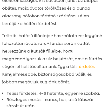
elektromosságot. Ezt követően jöhet az alapos
öblítés, majd óvatos törölközés és a bunda
alacsony hőfokon történő szárítása. Télen
kerüljük a kültéri fürdetést.
Irritatív hatású illóolajok használatakor legyünk
fokozottan óvatosak. A fürdés során vattát
helyezzünk a kutyák füleibe, hogy
megakadályozzuk a víz bejutását, amit a fürdés
végén el kell távolítanunk. Így a téli
fürdetés
kényelmesebbé, biztonságosabbá válik, és
jobban megóvjuk kutyánk bőrét.
Teljes fürdetés: 4–8 hetente, egyénre szabva.
Részleges mosás: mancs, has, alsó lábszár
sózott út után.