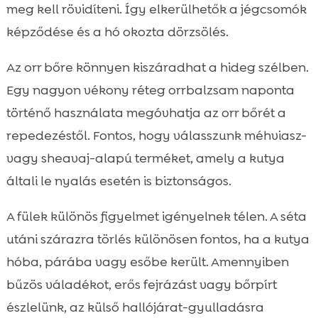
meg kell rövidíteni. Így elkerülhetők a jégcsomók
képződése és a hó okozta dörzsölés.
Az orr bőre könnyen kiszáradhat a hideg szélben.
Egy nagyon vékony réteg orrbalzsam naponta
történő használata megóvhatja az orr bőrét a
repedezéstől. Fontos, hogy válasszunk méhviasz-
vagy sheavaj-alapú terméket, amely a kutya
általi le nyalás esetén is biztonságos.
A fülek különös figyelmet igényelnek télen. A séta
utáni szárazra törlés különösen fontos, ha a kutya
hóba, párába vagy esőbe került. Amennyiben
bűzös váladékot, erős fejrázást vagy bőrpírt
észlelünk, az külső hallójárat-gyulladásra