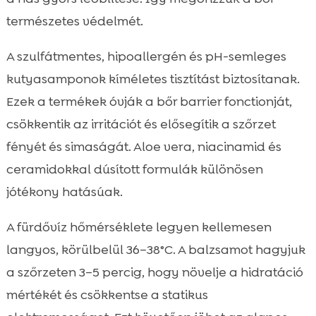
természetes védelmét.
A szulfátmentes, hipoallergén és pH-semleges
kutyasamponok kíméletes tisztítást biztosítanak.
Ezek a termékek óvják a bőr barrier fonctionját,
csökkentik az irritációt és elősegítik a szőrzet
fényét és simaságát. Aloe vera, niacinamid és
ceramidokkal dúsított formulák különösen
jótékony hatásúak.
A fürdővíz hőmérséklete legyen kellemesen
langyos, körülbelül 36–38°C. A balzsamot hagyjuk
a szőrzeten 3–5 percig, hogy növelje a hidratáció
mértékét és csökkentse a statikus