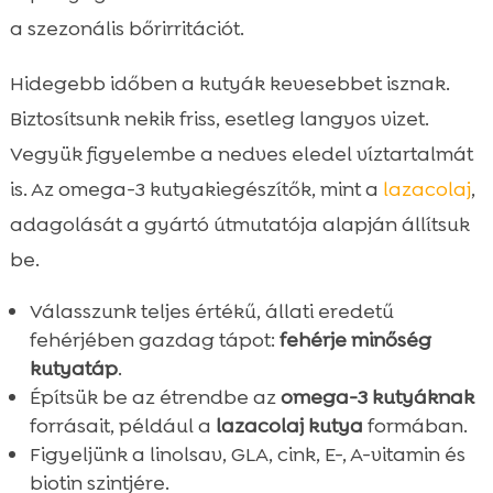
a szezonális bőrirritációt.
Hidegebb időben a kutyák kevesebbet isznak.
Biztosítsunk nekik friss, esetleg langyos vizet.
Vegyük figyelembe a nedves eledel víztartalmát
is. Az omega-3 kutyakiegészítők, mint a
lazacolaj
,
adagolását a gyártó útmutatója alapján állítsuk
be.
Válasszunk teljes értékű, állati eredetű
fehérjében gazdag tápot:
fehérje minőség
kutyatáp
.
Építsük be az étrendbe az
omega-3 kutyáknak
forrásait, például a
lazacolaj kutya
formában.
Figyeljünk a linolsav, GLA, cink, E-, A-vitamin és
biotin szintjére.