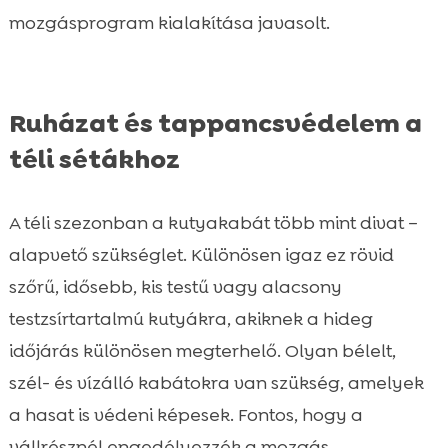
mozgásprogram kialakítása javasolt.
Ruházat és tappancsvédelem a
téli sétákhoz
A téli szezonban a kutyakabát több mint divat –
alapvető szükséglet. Különösen igaz ez rövid
szőrű, idősebb, kis testű vagy alacsony
testzsírtartalmú kutyákra, akiknek a hideg
időjárás különösen megterhelő. Olyan bélelt,
szél- és vízálló kabátokra van szükség, amelyek
a hasat is védeni képesek. Fontos, hogy a
vállrésznél engedélyezzék a mozgás