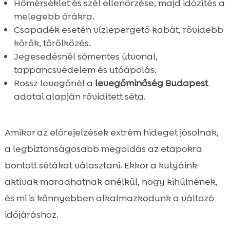
Hőmérséklet és szél ellenőrzése, majd időzítés a
melegebb órákra.
Csapadék esetén vízlepergető kabát, rövidebb
körök, törölközés.
Jegesedésnél sómentes útvonal,
tappancsvédelem és utóápolás.
Rossz levegőnél a
levegőminőség Budapest
adatai alapján rövidített séta.
Amikor az előrejelzések extrém hideget jósolnak,
a legbiztonságosabb megoldás az etapokra
bontott sétákat választani. Ekkor a kutyáink
aktívak maradhatnak anélkül, hogy kihűlnének,
és mi is könnyebben alkalmazkodunk a változó
időjáráshoz.