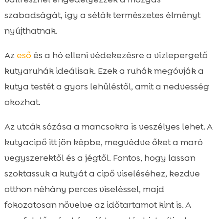
szabadságát, így a séták természetes élményt
nyújthatnak.
Az
eső
és a hó elleni védekezésre a vízlepergető
kutyaruhák ideálisak. Ezek a ruhák megóvják a
kutya testét a gyors lehűléstől, amit a nedvesség
okozhat.
Az utcák sózása a mancsokra is veszélyes lehet. A
kutyacipő itt jön képbe, megvédve őket a maró
vegyszerektől és a jégtől. Fontos, hogy lassan
szoktassuk a kutyát a cipő viseléséhez, kezdve
otthon néhány perces viseléssel, majd
fokozatosan növelve az időtartamot kint is. A