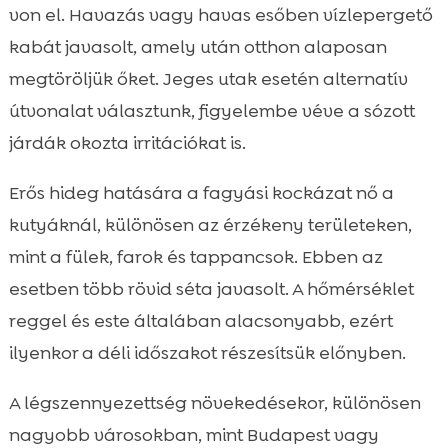
von el. Havazás vagy havas esőben vízlepergető
kabát javasolt, amely után otthon alaposan
megtöröljük őket. Jeges utak esetén alternatív
útvonalat választunk, figyelembe véve a sózott
járdák okozta irritációkat is.
Erős hideg hatására a fagyási kockázat nő a
kutyáknál, különösen az érzékeny területeken,
mint a fülek, farok és tappancsok. Ebben az
esetben több rövid séta javasolt. A hőmérséklet
reggel és este általában alacsonyabb, ezért
ilyenkor a déli időszakot részesítsük előnyben.
A légszennyezettség növekedésekor, különösen
nagyobb városokban, mint Budapest vagy