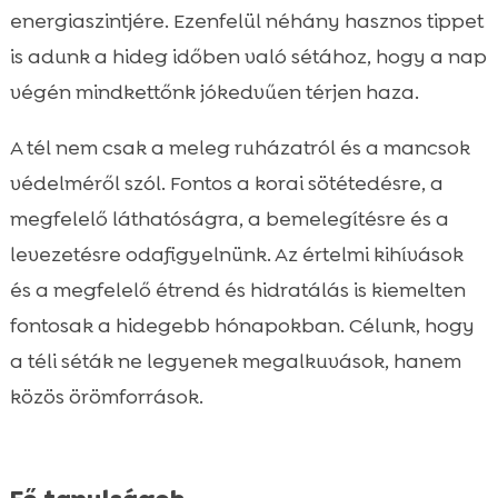
Viselkedésmenedzsment: impulzuskontroll
energiaszintjére. Ezenfelül néhány hasznos tippet

hidegben
is adunk a hideg időben való sétához, hogy a nap
Napi rutin és rugalmas időbeosztás télen

végén mindkettőnk jókedvűen térjen haza.
Összefoglaló

A tél nem csak a meleg ruházatról és a mancsok
FAQ

védelméről szól. Fontos a korai sötétedésre, a
megfelelő láthatóságra, a bemelegítésre és a
levezetésre odafigyelnünk. Az értelmi kihívások
és a megfelelő étrend és hidratálás is kiemelten
fontosak a hidegebb hónapokban. Célunk, hogy
a téli séták ne legyenek megalkuvások, hanem
közös örömforrások.