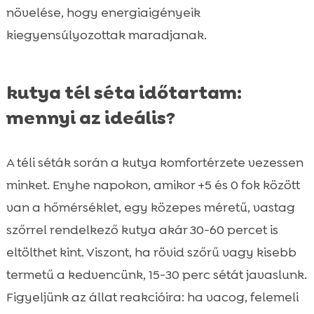
növelése, hogy energiaigényeik
kiegyensúlyozottak maradjanak.
kutya tél séta időtartam:
mennyi az ideális?
A téli séták során a kutya komfortérzete vezessen
minket. Enyhe napokon, amikor +5 és 0 fok között
van a hőmérséklet, egy közepes méretű, vastag
szőrrel rendelkező kutya akár 30-60 percet is
eltölthet kint. Viszont, ha rövid szőrű vagy kisebb
termetű a kedvencünk, 15-30 perc sétát javaslunk.
Figyeljünk az állat reakcióira: ha vacog, felemeli