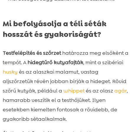
Mi befolyásolja a téli séták
hosszát és gyakoriságát?
Testfelépítés és szőrzet
határozza meg elsőként a
tempót. A
hidegtűrő kutyafajták
, mint a szibériai
husky
és az alaszkai malamut, vastag
aljszőrzetük révén jobban bírják a hideget. Rövid
szőrű kutyák, például a
whippet
és az olasz
agár
,
hamarabb veszítik el a testhőjüket. Ilyen
esetekben kiemelten fontosak a rövidebb, de
gyakoribb sétaalkalmak.