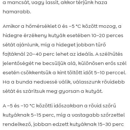
a mancsát, vagy lassít, akkor térjünk haza
hamarabb.
Amikor a hőmérséklet 0 és –5 °C között mozog, a
hidegre érzékeny kutyák esetében 10–20 perces
sétát ajánlunk, míg a hideget jobban tűrő
fajtáknál 20–40 perc lehet az ideális. A szélhűtés
jelentőségét ne becsüljük alá, különösen erős szél
esetén csökkentsük a kint töltött időt 5–10 perccel.
Ha a bunda nedvessé válik, válasszunk rövidebb
sétát és szárítsuk meg gyorsan a kutyát.
A –5 és –10 °C közötti időszakban a rövid szőrű
kutyáknak 5–15 perc, míg a vastagabb szőrzettel
rendelkező, jobban edzett kutyáknak 15–30 perc