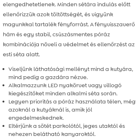
elengedhetetlenek. Minden sétára indulás előtt
ellenőrizzük azok töltöttségét, és vigyünk
magunkkal tartalék fényforrást. A fényvisszaverő
hám és egy stabil, csúszásmentes póráz
kombinációja növeli a védelmet és ellenőrzést az
esti séta alatt.
Viseljünk láthatósági mellényt mind a kutyára,
mind pedig a gazdára nézve.
Alkalmazzunk LED nyakörvet vagy villogó
kiegészítőket minden alkalmi séta során.
Legyen prioritás a póráz használata télen, még
azoknál a kutyáknál is, amik jól
engedelmeskednek.
Eltérjünk a sötét parkolótól, jeges utaktól és
nehezen belátható kanyaroktól.