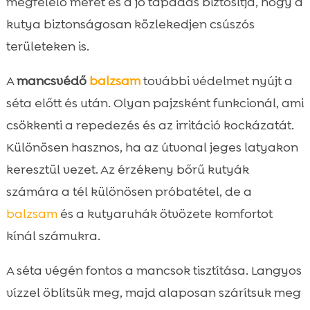
megfelelő méret és a jó tapadás biztosítja, hogy a
kutya biztonságosan közlekedjen csúszós
területeken is.
A
mancsvédő
balzsam
további védelmet nyújt a
séta előtt és után. Olyan pajzsként funkcionál, ami
csökkenti a repedezés és az irritáció kockázatát.
Különösen hasznos, ha az útvonal jeges latyakon
keresztül vezet. Az érzékeny bőrű kutyák
számára a tél különösen próbatétel, de a
balzsam
és a kutyaruhák ötvözete komfortot
kínál számukra.
A séta végén fontos a mancsok tisztítása. Langyos
vízzel öblítsük meg, majd alaposan szárítsuk meg