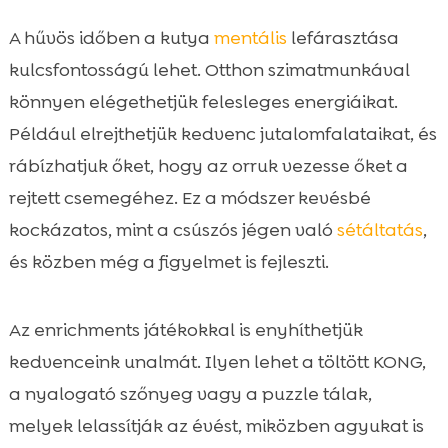
A hűvös időben a kutya
mentális
lefárasztása
kulcsfontosságú lehet. Otthon szimatmunkával
könnyen elégethetjük felesleges energiáikat.
Például elrejthetjük kedvenc jutalomfalataikat, és
rábízhatjuk őket, hogy az orruk vezesse őket a
rejtett csemegéhez. Ez a módszer kevésbé
kockázatos, mint a csúszós jégen való
sétáltatás
,
és közben még a figyelmet is fejleszti.
Az enrichments játékokkal is enyhíthetjük
kedvenceink unalmát. Ilyen lehet a töltött KONG,
a nyalogató szőnyeg vagy a puzzle tálak,
melyek lelassítják az évést, miközben agyukat is