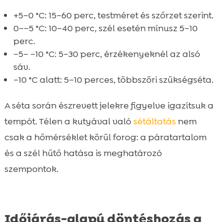
+5–0 °C: 15–60 perc, testméret és szőrzet szerint.
0––5 °C: 10–40 perc, szél esetén mínusz 5–10
perc.
–5– –10 °C: 5–30 perc, érzékenyeknél az alsó
sáv.
–10 °C alatt: 5–10 perces, többszöri szükségséta.
A séta során észrevett jelekre figyelve igazítsuk a
tempót. Télen a kutyával való
sétáltatás
nem
csak a hőmérséklet körül forog: a páratartalom
és a szél hűtő hatása is meghatározó
szempontok.
Időjárás-alapú döntéshozás a