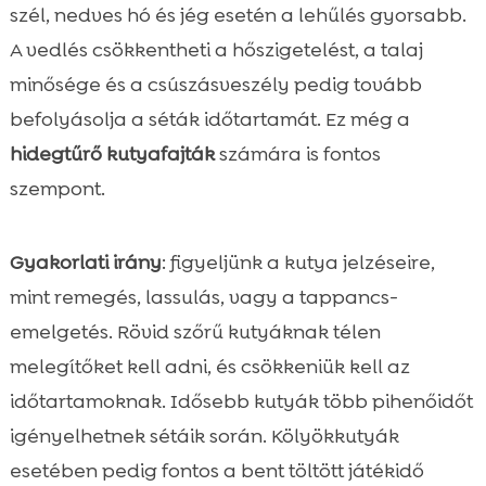
szél, nedves hó és jég esetén a lehűlés gyorsabb.
A vedlés csökkentheti a hőszigetelést, a talaj
minősége és a csúszásveszély pedig tovább
befolyásolja a séták időtartamát. Ez még a
hidegtűrő kutyafajták
számára is fontos
szempont.
Gyakorlati irány
: figyeljünk a kutya jelzéseire,
mint remegés, lassulás, vagy a tappancs-
emelgetés. Rövid szőrű kutyáknak télen
melegítőket kell adni, és csökkeniük kell az
időtartamoknak. Idősebb kutyák több pihenőidőt
igényelhetnek sétáik során. Kölyökkutyák
esetében pedig fontos a bent töltött játékidő