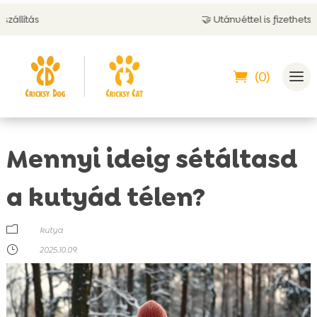
🤝 Utánvéttel is fizethetsz
(0)
Mennyi ideig sétáltasd
a kutyád télen?
m
kutya
}
2025.10.09.