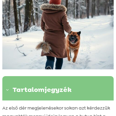
Tartalomjegyzék
3
Mi befolyásolja a téli séták hosszát és
Az első dér megjelenésekor sokan azt kérdezzük

gyakoriságát?