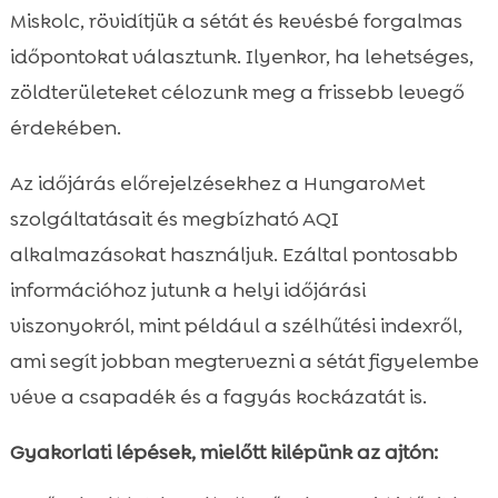
Miskolc, rövidítjük a sétát és kevésbé forgalmas
időpontokat választunk. Ilyenkor, ha lehetséges,
zöldterületeket célozunk meg a frissebb levegő
érdekében.
Az időjárás előrejelzésekhez a HungaroMet
szolgáltatásait és megbízható AQI
alkalmazásokat használjuk. Ezáltal pontosabb
információhoz jutunk a helyi időjárási
viszonyokról, mint például a szélhűtési indexről,
ami segít jobban megtervezni a sétát figyelembe
véve a csapadék és a fagyás kockázatát is.
Gyakorlati lépések, mielőtt kilépünk az ajtón: