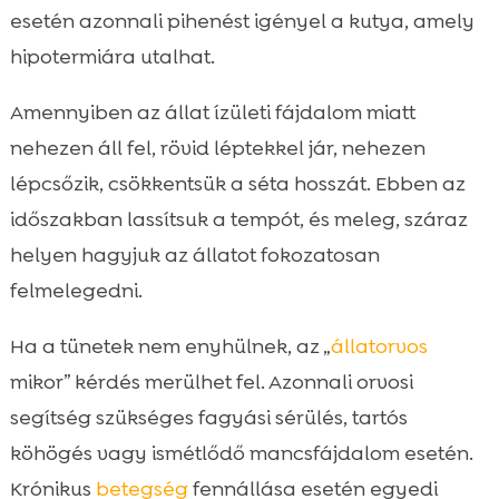
esetén azonnali pihenést igényel a kutya, amely
hipotermiára utalhat.
Amennyiben az állat ízületi fájdalom miatt
nehezen áll fel, rövid léptekkel jár, nehezen
lépcsőzik, csökkentsük a séta hosszát. Ebben az
időszakban lassítsuk a tempót, és meleg, száraz
helyen hagyjuk az állatot fokozatosan
felmelegedni.
Ha a tünetek nem enyhülnek, az „
állatorvos
mikor” kérdés merülhet fel. Azonnali orvosi
segítség szükséges fagyási sérülés, tartós
köhögés vagy ismétlődő mancsfájdalom esetén.
Krónikus
betegség
fennállása esetén egyedi