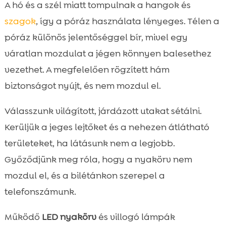
A hó és a szél miatt tompulnak a hangok és
szagok
, így a póráz használata lényeges. Télen a
póráz különös jelentőséggel bír, mivel egy
váratlan mozdulat a jégen könnyen balesethez
vezethet. A megfelelően rögzített hám
biztonságot nyújt, és nem mozdul el.
Válasszunk világított, járdázott utakat sétálni.
Kerüljük a jeges lejtőket és a nehezen átlátható
területeket, ha látásunk nem a legjobb.
Győződjünk meg róla, hogy a nyakörv nem
mozdul el, és a bilétánkon szerepel a
telefonszámunk.
Működő
LED nyakörv
és villogó lámpák