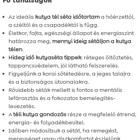
Fő tanulságok
Az ideális
kutya tél séta időtartam
a hőérzettől,
a széltől és a csapadéktól is függ.
Életkor, fajta, egészségi állapot és energiaszint
határozza meg,
mennyi ideig sétáljon a kutya
télen
.
Hideg idő kutyaséta tippek
: réteges öltöztetés,
tappancsvédelem, jól látható felszerelés.
Figyeljünk a korai sötétedésre, a jeges talajra
és a biztonságos útvonalakra.
Rövidebb séták mellett is fontos a mentális
lefárasztás és a fokozatos bemelegítés-
levezetés.
A
téli kutya gondozás
része a megfelelő étrend,
energia- és folyadékbevitel.
Időben módosítsuk a sétát, ha remegést,
merevséget vagy diszkomfortot észlelünk.