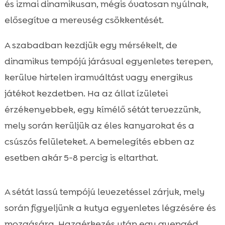
és izmai dinamikusan, mégis óvatosan nyúlnak,
elősegítve a merevség csökkentését.
A szabadban kezdjük egy mérsékelt, de
dinamikus tempójú járásval egyenletes terepen,
kerülve hirtelen iramváltást vagy energikus
játékot kezdetben. Ha az állat ízületei
érzékenyebbek, egy kímélő sétát tervezzünk,
mely során kerüljük az éles kanyarokat és a
csúszós felületeket. A bemelegítés ebben az
esetben akár 5-8 percig is eltarthat.
A sétát lassú tempójú levezetéssel zárjuk, mely
során figyeljünk a kutya egyenletes légzésére és
mozgására. Hazaérkezés után egy gyengéd