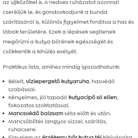
az ujjközöket is. A nedves ruházatot azonnal
cseréljük le, és gondoskodjunk a bunda
szárításáról is, különös figyelmet fordítva a has és
lábak területére. Ezek a lépések segítenek
megőrizni a kutya bőrének egészségét és
csökkentik a kihűlés esélyét.
Praktikus lista, amihez mindig igazodhatunk:
Bélelt,
vízlepergető kutyaruha
, hasvédő
szabással.
Kényelmes, jól tapadó
kutyacipő só ellen
,
fokozatos szoktatással.
Mancsvédő balzsam
séta előtt és után.
Mancsöblítés langyos vízzel, szárítás,
ruhacsere.
Figyelem az
érzékeny bőr kutya tél
kihívásaira.