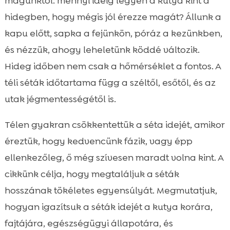
magunktól: mennyi ideig legyen a kutya kint a
kutya tél séta időtartam: mennyi az ideális?

hidegben, hogy mégis jól érezze magát? Állunk a
Időjárás-alapú döntéshozás a napi

kapu előtt, sapka a fejünkön, póráz a kezünkben,
sétákhoz
és nézzük, ahogy leheletünk köddé változik.
Biztonság és láthatóság a korai

Hideg időben nem csak a hőmérséklet a fontos. A
sötétedésben
téli séták időtartama függ a széltől, esőtől, és az
Egészségügyi jelek, amelyek a séta

utak jégmentességétől is.
hosszának módosítását indokolják
Ruházat és tappancsvédelem a téli

Télen gyakran csökkentettük a séta idejét, amikor
sétákhoz
éreztük, hogy kedvencünk fázik, vagy épp
Bemelegítés és levezetés hideg időben

ellenkezőleg, ő még szívesen maradt volna kint. A
Mentális lefárasztás rövidebb séták mellett

cikkünk célja, hogy megtaláljuk a séták
Téli étrend, energiaigény és hidratálás

hosszának tökéletes egyensúlyát. Megmutatjuk,
CricksyDog ajánlások a téli vitalitásért

hogyan igazítsuk a séták idejét a kutya korára,
Téli sétaútvonalak és talajviszonyok

megválasztása
fajtájára, egészségügyi állapotára, és