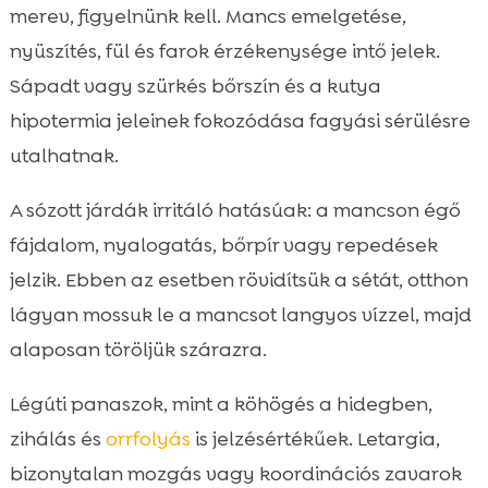
merev, figyelnünk kell. Mancs emelgetése,
nyüszítés, fül és farok érzékenysége intő jelek.
Sápadt vagy szürkés bőrszín és a kutya
hipotermia jeleinek fokozódása fagyási sérülésre
utalhatnak.
A sózott járdák irritáló hatásúak: a mancson égő
fájdalom, nyalogatás, bőrpír vagy repedések
jelzik. Ebben az esetben rövidítsük a sétát, otthon
lágyan mossuk le a mancsot langyos vízzel, majd
alaposan töröljük szárazra.
Légúti panaszok, mint a köhögés a hidegben,
zihálás és
orrfolyás
is jelzésértékűek. Letargia,
bizonytalan mozgás vagy koordinációs zavarok