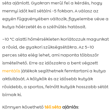
séta ajánlott. Gyakran merül fel a kérdés, hogy
mennyi időt kell sétálni -5 fokban. A válasz az
egyén függvényében változik, figyelembe véve a
kutya hőérzetét és a szélhűtés hatásait.
–10 °C alatti hőmérsékleten korlátozzuk magunkat
a rövid, de gyakori szükségsétákra. Az 5–10
perces séta elég lehet, ami naponta többször
ismételhető. Erre az időszakra a bent végzett
mentális
játékok segíthetnek fenntartani a kutya
aktivitását. A kölykök és az idősebb kutyák
rövidebb, a sportos, felnőtt kutyák hosszabb sétát
bírnak ki.
Könnyen követhető
téli séta
ajánlás
: