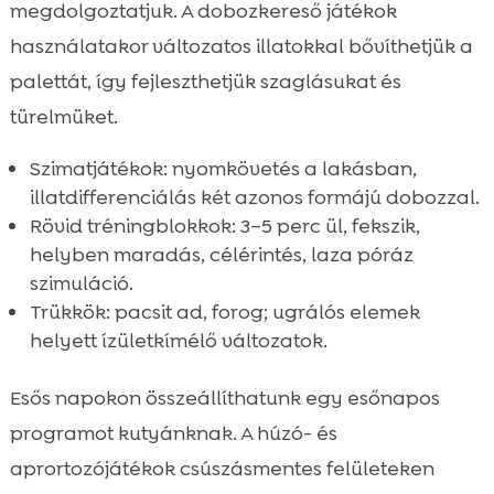
megdolgoztatjuk. A dobozkereső játékok
használatakor változatos illatokkal bővíthetjük a
palettát, így fejleszthetjük szaglásukat és
türelmüket.
Szimatjátékok: nyomkövetés a lakásban,
illatdifferenciálás két azonos formájú dobozzal.
Rövid tréningblokkok: 3–5 perc ül, fekszik,
helyben maradás, célérintés, laza póráz
szimuláció.
Trükkök: pacsit ad, forog; ugrálós elemek
helyett ízületkímélő változatok.
Esős napokon összeállíthatunk egy esőnapos
programot kutyánknak. A húzó- és
aprortozójátékok csúszásmentes felületeken