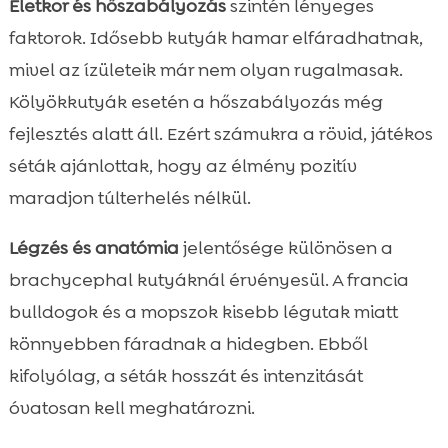
Életkor és hőszabályozás
szintén lényeges
faktorok. Idősebb kutyák hamar elfáradhatnak,
mivel az ízületeik már nem olyan rugalmasak.
Kölyökkutyák esetén a hőszabályozás még
fejlesztés alatt áll. Ezért számukra a rövid, játékos
séták ajánlottak, hogy az élmény pozitív
maradjon túlterhelés nélkül.
Légzés és anatómia
jelentősége különösen a
brachycephal kutyáknál érvényesül. A francia
bulldogok és a mopszok kisebb légutak miatt
könnyebben fáradnak a hidegben. Ebből
kifolyólag, a séták hosszát és intenzitását
óvatosan kell meghatározni.