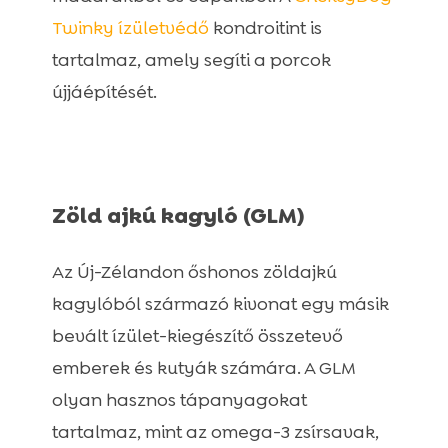
Twinky ízületvédő
kondroitint is
tartalmaz, amely segíti a porcok
újjáépítését.
Zöld ajkú kagyló (GLM)
Az Új-Zélandon őshonos zöldajkú
kagylóból származó kivonat egy másik
bevált ízület-kiegészítő összetevő
emberek és kutyák számára. A GLM
olyan hasznos tápanyagokat
tartalmaz, mint az omega-3 zsírsavak,