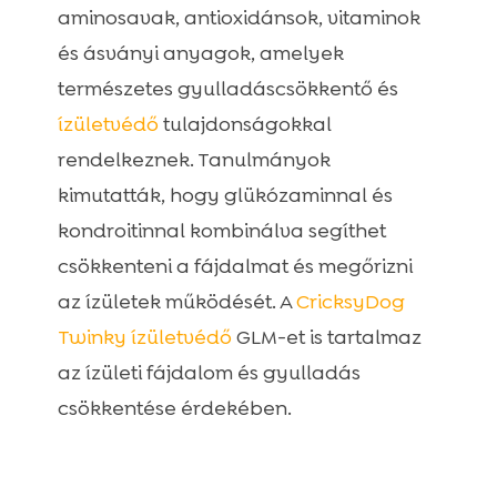
aminosavak, antioxidánsok, vitaminok
és ásványi anyagok, amelyek
természetes gyulladáscsökkentő és
ízületvédő
tulajdonságokkal
rendelkeznek. Tanulmányok
kimutatták, hogy glükózaminnal és
kondroitinnal kombinálva segíthet
csökkenteni a fájdalmat és megőrizni
az ízületek működését. A
CricksyDog
Twinky ízületvédő
GLM-et is tartalmaz
az ízületi fájdalom és gyulladás
csökkentése érdekében.