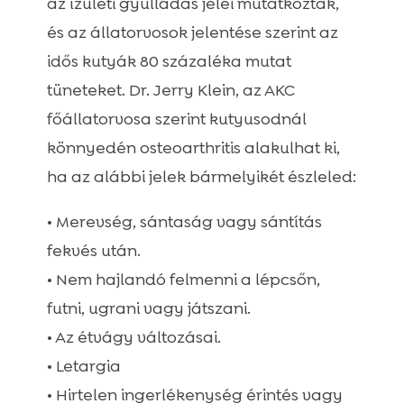
az ízületi gyulladás jelei mutatkoztak,
és az állatorvosok jelentése szerint az
idős kutyák 80 százaléka mutat
tüneteket. Dr. Jerry Klein, az AKC
főállatorvosa szerint kutyusodnál
könnyedén osteoarthritis alakulhat ki,
ha az alábbi jelek bármelyikét észleled:
• Merevség, sántaság vagy sántítás
fekvés után.
• Nem hajlandó felmenni a lépcsőn,
futni, ugrani vagy játszani.
• Az étvágy változásai.
• Letargia
• Hirtelen ingerlékenység érintés vagy