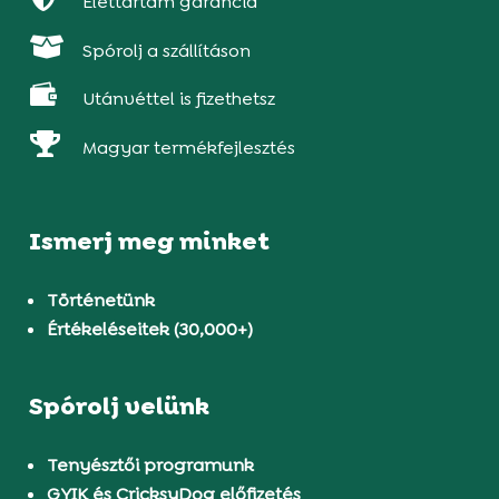
Élettartam garancia

Spórolj a szállításon

Utánvéttel is fizethetsz

Magyar termékfejlesztés
Ismerj meg minket
Történetünk
Értékeléseitek (30,000+)
Spórolj velünk
Tenyésztői programunk
GYIK és CricksyDog előfizetés