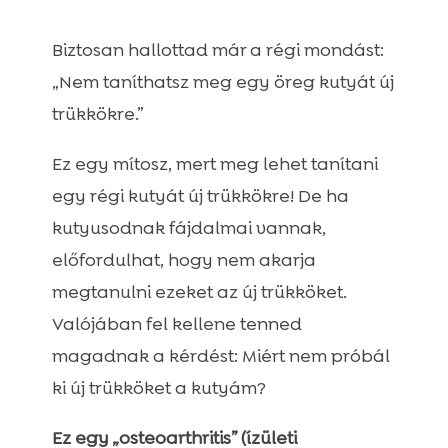
Mely kutyák vannak leginkább

veszélyben?
Biztosan hallottad már a régi mondást:
Hogyan lehet felismerni az osteoarthritist
„Nem taníthatsz meg egy öreg kutyát új

(ízületi porckopást) kutyusodban?
trükkökre.”
Osteoarthritis (ízületi porckopás) kezelése

kutyáknál
Ez egy mítosz, mert meg lehet tanítani
Ízületi kiegészítők: mire kell figyelni
egy régi kutyát új trükkökre! De ha

Szerezd be most:
kutyusodnak fájdalmai vannak,

Kutya tavasz: rovarvédelem!

előfordulhat, hogy nem akarja
Kutya problémák: Útmutató az

megtanulni ezeket az új trükköket.
egészséghez és viselkedéshez
Valójában fel kellene tenned
Kutya tavasz: Tippek kutyásoknak

magadnak a kérdést: Miért nem próbál
ki új trükköket a kutyám?
Ez egy „osteoarthritis” (ízületi