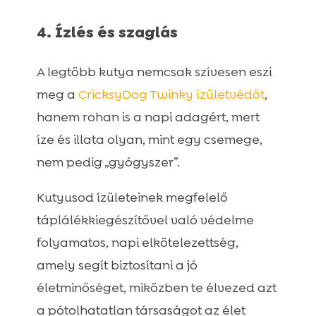
4. Ízlés és szaglás
A legtöbb kutya nemcsak szívesen eszi
meg a
CricksyDog Twinky ízületvédőt
,
hanem rohan is a napi adagért, mert
íze és illata olyan, mint egy csemege,
nem pedig „gyógyszer”.
Kutyusod ízületeinek megfelelő
táplálékkiegészítővel való védelme
folyamatos, napi elkötelezettség,
amely segít biztosítani a jó
életminőséget, miközben te élvezed azt
a pótolhatatlan társaságot az élet