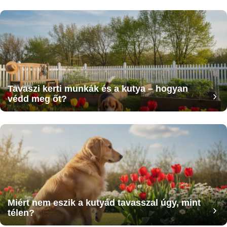
Tavaszi kerti munkák és a kutya – hogyan
védd meg őt?
Miért nem eszik a kutyád tavasszal úgy, mint
télen?