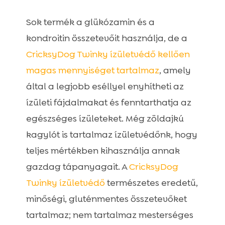
Sok termék a glükózamin és a
kondroitin összetevőit használja, de a
CricksyDog Twinky ízületvédő kellően
magas mennyiséget tartalmaz
, amely
által a legjobb eséllyel enyhítheti az
ízületi fájdalmakat és fenntarthatja az
egészséges ízületeket. Még zöldajkú
kagylót is tartalmaz ízületvédőnk, hogy
teljes mértékben kihasználja annak
gazdag tápanyagait. A
CricksyDog
Twinky ízületvédő
természetes eredetű,
minőségi, gluténmentes összetevőket
tartalmaz; nem tartalmaz mesterséges