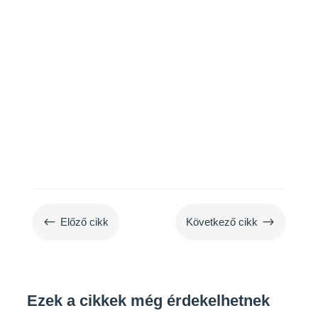
kullancsok elleni védekezéshez.
#
$
Előző cikk
Következő cikk
Ezek a cikkek még érdekelhetnek