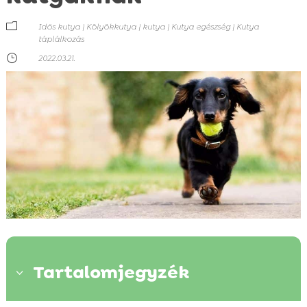
m
Idős kutya
|
Kölyökkutya
|
kutya
|
Kutya egészség
|
Kutya
táplálkozás
}
2022.03.21.
Tartalomjegyzék
3