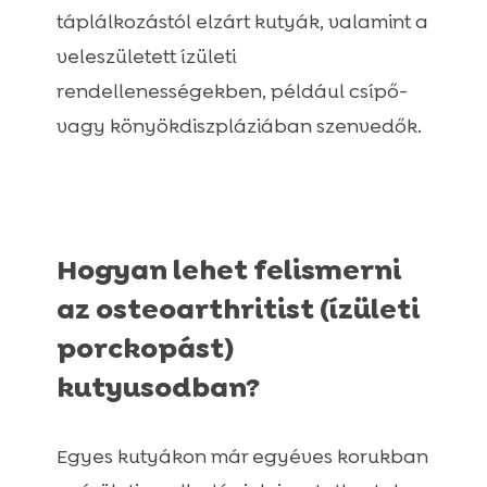
táplálkozástól elzárt kutyák, valamint a
veleszületett ízületi
rendellenességekben, például csípő-
vagy könyökdiszpláziában szenvedők.
Hogyan lehet felismerni
az osteoarthritist (ízületi
porckopást)
kutyusodban?
Egyes kutyákon már egyéves korukban