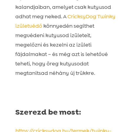
kalandjaiban, amelyet csak kutyusod
adhat meg neked. A
CricksyDog Twinky
ízületvédő
könnyedén segíthet
megvédeni kutyusod ízületeit,
megelőzni és kezelni az ízületi
fájdalmakat – és még azt is lehetővé
teheti, hogy öreg kutyusodat
megtanítsad néhány új trükkre.
Szerezd be most:
https://cricksydog.hu/termek/twinky-