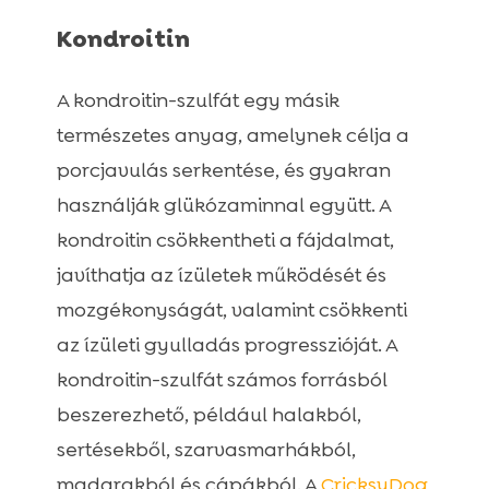
Kondroitin
A kondroitin-szulfát egy másik
természetes anyag, amelynek célja a
porcjavulás serkentése, és gyakran
használják glükózaminnal együtt. A
kondroitin csökkentheti a fájdalmat,
javíthatja az ízületek működését és
mozgékonyságát, valamint csökkenti
az ízületi gyulladás progresszióját. A
kondroitin-szulfát számos forrásból
beszerezhető, például halakból,
sertésekből, szarvasmarhákból,
madarakból és cápákból. A
CricksyDog