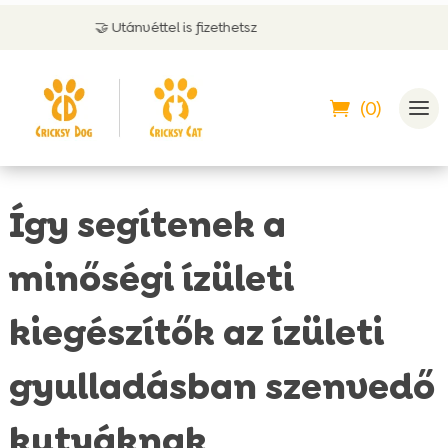
nvéttel is fizethetsz
🇭🇺 Magyar ter
(0)
Így segítenek a
minőségi ízületi
kiegészítők az ízületi
gyulladásban szenvedő
kutyáknak