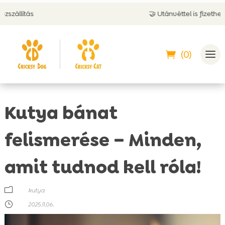
🤝 Utánvéttel is fizethetsz
(0)
Kutya bánat
felismerése – Minden,
amit tudnod kell róla!
m
kutya
}
2025.11.06.