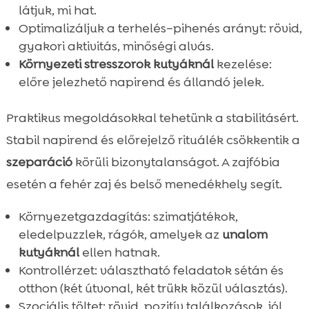
látjuk, mi hat.
Optimalizáljuk a terhelés–pihenés arányt: rövid,
gyakori aktivitás, minőségi alvás.
Környezeti stresszorok kutyáknál
kezelése:
előre jelezhető napirend és állandó jelek.
Praktikus megoldásokkal tehetünk a stabilitásért.
Stabil napirend és előrejelző rituálék csökkentik a
szeparáció
körüli bizonytalanságot. A zajfóbia
esetén a fehér zaj és belső menedékhely segít.
Környezetgazdagítás: szimatjátékok,
eledelpuzzlek, rágók, amelyek az
unalom
kutyáknál
ellen hatnak.
Kontrollérzet: választható feladatok sétán és
otthon (két útvonal, két trükk közül választás).
Szociális töltet: rövid, pozitív találkozások, jól