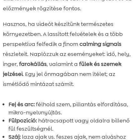
előzmények rögzítése fontos.
Hasznos, ha videót készítünk természetes
környezetben. A lassított felvételek és a több
perspektíva felfedik a finom
calming signals
részleteit. Naplózzuk az eseményeket: idő, hely,
inger,
farokállás
, valamint a
fülek és szemek
jelzései
. Egy jel önmagában nem ítélet; az
ismétlődő mintázat számít.
Fej és arc:
félhold szem, pillantás elfordítása,
mikro-nyelvnyújtás.
Fülpozíció:
hátracsapott vagy oldalra billenő
fül feszültségnél.
Száj:
laza ajak vs. feszes ajak, nem alváshoz