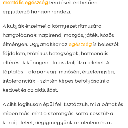
mentális
egészség
kérdéseit érthetően,
CricksyDog eledel és kiegészítők a

kiegyensúlyozott mindennapokért
együttérző hangon rendezi.
Játék és mozgás: mennyiség vs. minőség

A kutyák érzelmei a környezet ritmusára
Szocializáció és pozitív élmények erősítése

hangolódnak: napirend, mozgás, játék, közös
Alvás, pihenés és biztonságérzet

élmények. Ugyanakkor az
egészség
is beleszól:
Időskori sajátosságok és gazdi teendők

fájdalom, krónikus betegségek, hormonális
Kölyök- és fiatal kutyák érzelmi

támogatása
eltérések könnyen elmaszkolják a jeleket. A
Haladásmérés és naplózás
táplálás – alapanyag-minőség, érzékenység,

Összefoglaló
intoleranciák – szintén képes befolyásolni a

FAQ
kedvet és az aktivitást.

A cikk logikusan épül fel: tisztázzuk, mi a bánat és
miben más, mint a szorongás; sorra vesszük a
korai jeleket; végigmegyünk az okokon és az