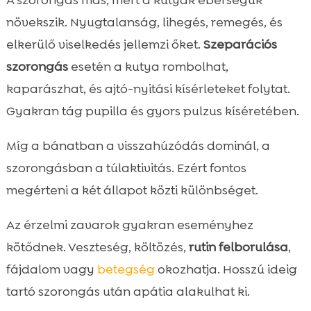
A szorongás más, mert a kutyák éberségük
növekszik. Nyugtalanság, lihegés, remegés, és
elkerülő viselkedés jellemzi őket.
Szeparációs
szorongás
esetén a kutya rombolhat,
kaparászhat, és ajtó-nyitási kísérleteket folytat.
Gyakran tág pupilla és gyors pulzus kíséretében.
Míg a bánatban a visszahúzódás dominál, a
szorongásban a túlaktivitás. Ezért fontos
megérteni a két állapot közti különbséget.
Az érzelmi zavarok gyakran eseményhez
kötődnek. Veszteség, költözés,
rutin felborulása
,
fájdalom vagy
betegség
okozhatja. Hosszú ideig
tartó szorongás után apátia alakulhat ki.