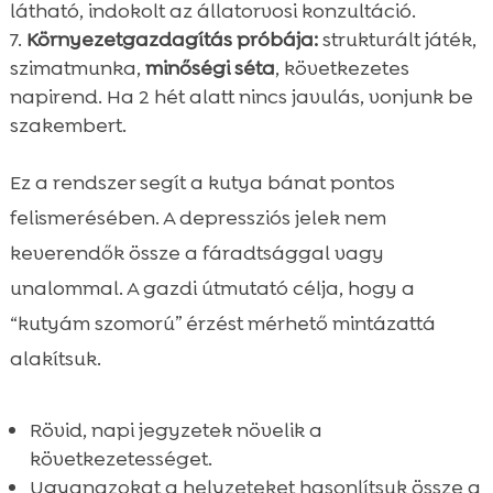
látható, indokolt az állatorvosi konzultáció.
Környezetgazdagítás próbája:
strukturált játék,
szimatmunka,
minőségi séta
, következetes
napirend. Ha 2 hét alatt nincs javulás, vonjunk be
szakembert.
Ez a rendszer segít a kutya bánat pontos
felismerésében. A depressziós jelek nem
keverendők össze a fáradtsággal vagy
unalommal. A gazdi útmutató célja, hogy a
“kutyám szomorú” érzést mérhető mintázattá
alakítsuk.
Rövid, napi jegyzetek növelik a
következetességet.
Ugyanazokat a helyzeteket hasonlítsuk össze a