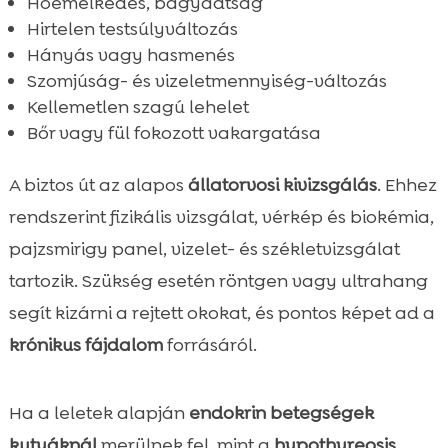
Hőemelkedés, bágyadtság
Hirtelen testsúlyváltozás
Hányás vagy hasmenés
Szomjúság- és vizeletmennyiség-változás
Kellemetlen szagú lehelet
Bőr vagy fül fokozott vakargatása
A biztos út az alapos
állatorvosi kivizsgálás
. Ehhez
rendszerint fizikális vizsgálat, vérkép és biokémia,
pajzsmirigy panel, vizelet- és székletvizsgálat
tartozik. Szükség esetén röntgen vagy ultrahang
segít kizárni a rejtett okokat, és pontos képet ad a
krónikus fájdalom
forrásáról.
Ha a leletek alapján
endokrin betegségek
kutyáknál
merülnek fel, mint a
hypothyreosis