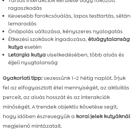
Társas interakciók kerülése vagy fokozott
ragaszkodás
Kevesebb farokcsóválás, lapos testtartás, sétán
lemaradás
Önápolás változása, kényszeres nyalogatás
Étkezési szokások ingadozása,
étvágytalanság
kutya
esetén
Letargia kutya
viselkedésében, több alvás és
éjjeli nyugtalanság
Gyakorlati tipp:
vezessünk 1–2 hétig naplót. Írjuk
fel az elfogyasztott étel mennyiségét, az aktivitás
perceit, az alvás hosszát és az interakciók
minőségét. A trendek objektív követése segít,
hogy időben észrevegyük a
korai jelek kutyáknál
megjelenő mintázatait.