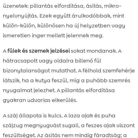
üzenetek: pillantás elfordítása, ásítás, mikro-
nyelvnyújtás. Ezek együtt árulkodóbbak, mint
külön-külön, különösen ha új helyzetben vagy
ismeretlen inger mellett jelennek meg.
A
fülek és szemek jelzései
sokat mondanak. A
hátracsapott vagy oldalra billenő fül
bizonytalanságot mutathat. A félhold szemfehérje
látszik, ha a kutya feszül, míg a puhább szemrés
nyugalmat jelezhet. A pillantás elfordítása
gyakran udvarias elkerülés.
A száj állapota is kulcs. A laza ajak és puha
szájzug megnyugvást sugall, a feszes ajak viszont
feszültséget. Az ásítás nem mindig fáradtság; a