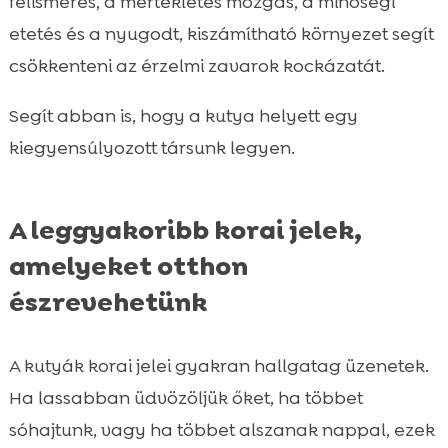
felismerés, a mértékletes mozgás, a minőségi
etetés és a nyugodt, kiszámítható környezet segít
csökkenteni az érzelmi zavarok kockázatát.
Segít abban is, hogy a kutya helyett egy
kiegyensúlyozott társunk legyen.
A leggyakoribb korai jelek,
amelyeket otthon
észrevehetünk
A kutyák korai jelei gyakran hallgatag üzenetek.
Ha lassabban üdvözöljük őket, ha többet
sóhajtunk, vagy ha többet alszanak nappal, ezek