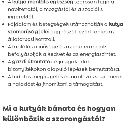
A
kutya mentális egészség
szorosan függ a
napirendtől, a mozgástól és a szociális
ingerektől.
Fájdalom és betegségek utánozhatják a
kutya
szomorúság jelei
egy részét, ezért fontos az
állatorvosi kontroll.
A táplálás minősége és az intoleranciák
befolyásolják a kedvet és az energiaszintet.
A
gazdi útmutató
célja gyakorlati,
bizonyítékokon alapuló lépések bemutatása.
A tudatos megfigyelés és naplózás segít mérni
a haladást és finomítani a támogatást.
Mi a kutyák bánata és hogyan
különbözik a szorongástól?