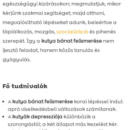
egészségügyi kizárásokon; megmutatjuk, mikor
kérjünk szakmai segítséget; majd otthoni,
megvalósítható lépéseket adunk, beleértve a
táplálkozás, mozgás,
szocializáció
és pihenés
szerepét. Így a
kutya bánat felismerése
nem
ijesztő feladat, hanem közös tanulás és
gyógyulás.
Fő tudnivalók
A
kutya bánat felismerése
korai lépéssel indul:
apró viselkedésbeli változások számítanak.
A
kutyák depressziója
különbözik a
szorongástól; a két állapot más kezelést kér.