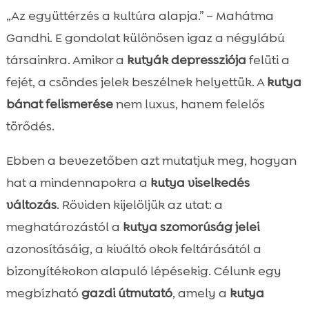
Mi a kutyák bánata és hogyan különbözik
„Az együttérzés a kultúra alapja.” – Mahátma

a szorongástól?
Gandhi. E gondolat különösen igaz a négylábú
A leggyakoribb korai jelek, amelyeket

társainkra. Amikor a
kutyák depressziója
felüti a
otthon észrevehetünk
fejét, a csöndes jelek beszélnek helyettük. A
kutya
kutya bánat felismerése

bánat felismerése
nem luxus, hanem felelős
Testbeszéd és arckifejezések értelmezése

törődés.
Kiváltó okok feltérképezése a

mindennapokban
Ebben a bevezetőben azt mutatjuk meg, hogyan
Egészségügyi tényezők, amelyek hasonló

hat a mindennapokra a
kutya viselkedés
tüneteket okozhatnak
változás
. Röviden kijelöljük az utat: a
Mikor forduljunk szakemberhez?

meghatározástól a
kutya szomorúság jelei
Otthoni támogató lépések a hangulat

azonosításáig, a kiváltó okok feltárásától a
javítására
bizonyítékokon alapuló lépésekig. Célunk egy
Táplálkozás szerepe a viselkedésben és

megbízható
gazdi útmutató
, amely a
kutya
hangulatban