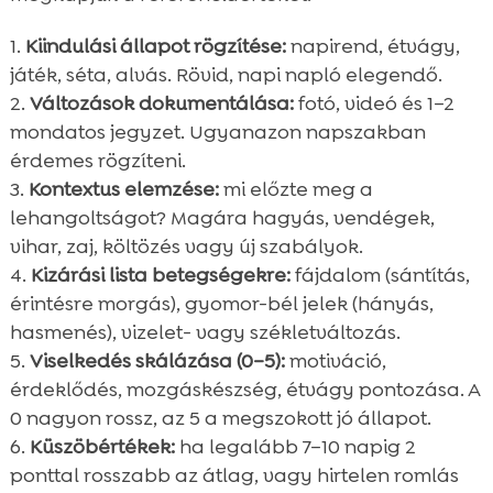
Kiindulási állapot rögzítése:
napirend, étvágy,
játék, séta, alvás. Rövid, napi napló elegendő.
Változások dokumentálása:
fotó, videó és 1–2
mondatos jegyzet. Ugyanazon napszakban
érdemes rögzíteni.
Kontextus elemzése:
mi előzte meg a
lehangoltságot? Magára hagyás, vendégek,
vihar, zaj, költözés vagy új szabályok.
Kizárási lista betegségekre:
fájdalom (sántítás,
érintésre morgás), gyomor-bél jelek (hányás,
hasmenés), vizelet- vagy székletváltozás.
Viselkedés skálázása (0–5):
motiváció,
érdeklődés, mozgáskészség, étvágy pontozása. A
0 nagyon rossz, az 5 a megszokott jó állapot.
Küszöbértékek:
ha legalább 7–10 napig 2
ponttal rosszabb az átlag, vagy hirtelen romlás