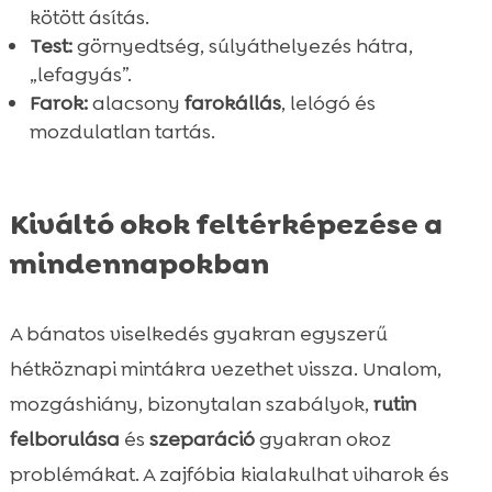
kötött ásítás.
Test:
görnyedtség, súlyáthelyezés hátra,
„lefagyás”.
Farok:
alacsony
farokállás
, lelógó és
mozdulatlan tartás.
Kiváltó okok feltérképezése a
mindennapokban
A bánatos viselkedés gyakran egyszerű
hétköznapi mintákra vezethet vissza. Unalom,
mozgáshiány, bizonytalan szabályok,
rutin
felborulása
és
szeparáció
gyakran okoz
problémákat. A zajfóbia kialakulhat viharok és