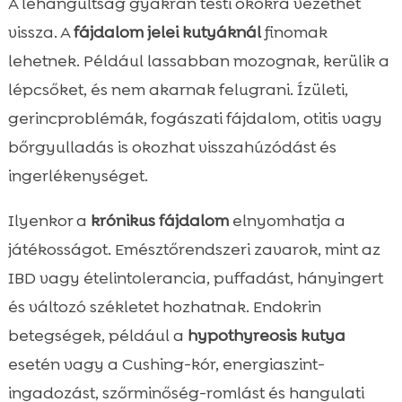
A lehangultság gyakran testi okokra vezethet
vissza. A
fájdalom jelei kutyáknál
finomak
lehetnek. Például lassabban mozognak, kerülik a
lépcsőket, és nem akarnak felugrani. Ízületi,
gerincproblémák, fogászati fájdalom, otitis vagy
bőrgyulladás is okozhat visszahúzódást és
ingerlékenységet.
Ilyenkor a
krónikus fájdalom
elnyomhatja a
játékosságot. Emésztőrendszeri zavarok, mint az
IBD vagy ételintolerancia, puffadást, hányingert
és változó székletet hozhatnak. Endokrin
betegségek, például a
hypothyreosis kutya
esetén vagy a Cushing-kór, energiaszint-
ingadozást, szőrminőség-romlást és hangulati