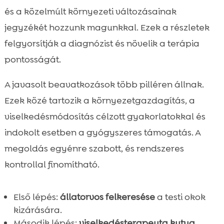
és a közelmúlt környezeti változásainak
jegyzékét hozzunk magunkkal. Ezek a részletek
felgyorsítják a diagnózist és növelik a terápia
pontosságát.
A javasolt beavatkozások több pilléren állnak.
Ezek közé tartozik a környezetgazdagítás, a
viselkedésmódosítás célzott gyakorlatokkal és
indokolt esetben a gyógyszeres támogatás. A
megoldás egyénre szabott, és rendszeres
kontrollal finomítható.
Első lépés:
állatorvos felkeresése
a testi okok
kizárására.
Második lépés:
viselkedésterapeuta kutya