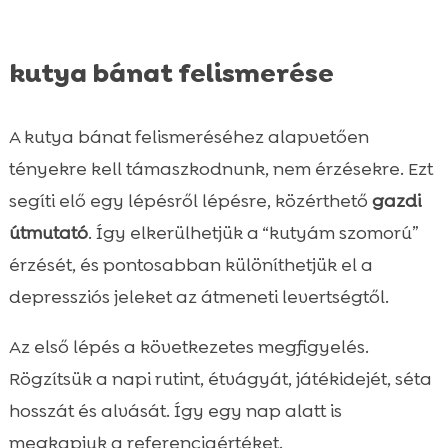
kutya bánat felismerése
A kutya bánat felismeréséhez alapvetően
tényekre kell támaszkodnunk, nem érzésekre. Ezt
segíti elő egy lépésről lépésre, közérthető
gazdi
útmutató
. Így elkerülhetjük a “kutyám szomorú”
érzését, és pontosabban különíthetjük el a
depressziós jeleket az átmeneti levertségtől.
Az első lépés a következetes megfigyelés.
Rögzítsük a napi rutint, étvágyát, játékidejét, séta
hosszát és alvását. Így egy nap alatt is
megkapjuk a referenciaértéket.