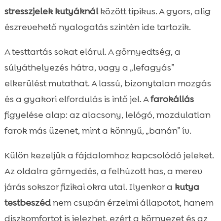
stresszjelek kutyáknál
között tipikus. A gyors, alig
észrevehető nyalogatás szintén ide tartozik.
A testtartás sokat elárul. A görnyedtség, a
súlyáthelyezés hátra, vagy a „lefagyás”
elkerülést mutathat. A lassú, bizonytalan mozgás
és a gyakori elfordulás is intő jel. A
farokállás
figyelése alap: az alacsony, lelógó, mozdulatlan
farok más üzenet, mint a könnyű, „banán” ív.
Külön kezeljük a fájdalomhoz kapcsolódó jeleket.
Az oldalra görnyedés, a felhúzott has, a merev
járás sokszor fizikai okra utal. Ilyenkor a
kutya
testbeszéd
nem csupán érzelmi állapotot, hanem
diszkomfortot is jelezhet, ezért a környezet és az