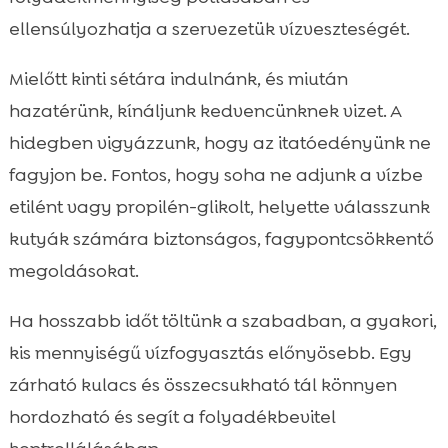
ellensúlyozhatja a szervezetük vízveszteségét.
Mielőtt kinti sétára indulnánk, és miután
hazatérünk, kínáljunk kedvencünknek vizet. A
hidegben vigyázzunk, hogy az itatóedényünk ne
fagyjon be. Fontos, hogy soha ne adjunk a vízbe
etilént vagy propilén-glikolt, helyette válasszunk
kutyák számára biztonságos, fagypontcsökkentő
megoldásokat.
Ha hosszabb időt töltünk a szabadban, a gyakori,
kis mennyiségű vízfogyasztás előnyösebb. Egy
zárható kulacs és összecsukható tál könnyen
hordozható és segít a folyadékbevitel