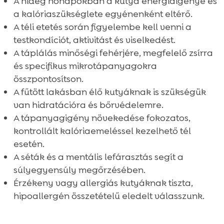
A hideg hónapokban a kutya energiaigénye és
etetésben?
a kalóriaszükséglete egyénenként eltérő.
Összefoglaló

A téli etetés során figyelembe kell venni a
FAQ

testkondíciót, aktivitást és viselkedést.
A táplálás minőségi fehérjére, megfelelő zsírra
és specifikus mikrotápanyagokra
összpontosítson.
A fűtött lakásban élő kutyáknak is szükségük
van hidratációra és bőrvédelemre.
A tápanyagigény növekedése fokozatos,
kontrollált kalóriaemeléssel kezelhető tél
esetén.
A séták és a mentális lefárasztás segít a
súlyegyensúly megőrzésében.
Érzékeny vagy allergiás kutyáknak tiszta,
hipoallergén összetételű eledelt válasszunk.