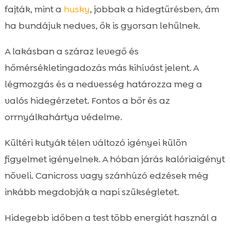
fajták, mint a
husky
, jobbak a hidegtűrésben, ám
ha bundájuk nedves, ők is gyorsan lehűlnek.
A lakásban a száraz levegő és
hőmérsékletingadozás más kihívást jelent. A
légmozgás és a nedvesség határozza meg a
valós hidegérzetet. Fontos a bőr és az
orrnyálkahártya védelme.
Kültéri kutyák télen változó igényei külön
figyelmet igényelnek. A hóban járás kalóriaigényt
növeli. Canicross vagy szánhúzó edzések még
inkább megdobják a napi szükségletet.
Hidegebb időben a test több energiát használ a