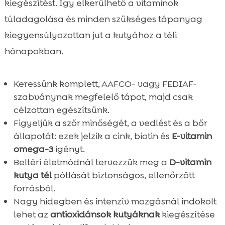
kiegészítést. Így elkerülhető a vitaminok
túladagolása és minden szükséges tápanyag
kiegyensúlyozottan jut a kutyához a téli
hónapokban.
Keressünk komplett, AAFCO- vagy FEDIAF-
szabványnak megfelelő tápot, majd csak
célzottan egészítsünk.
Figyeljük a szőr minőségét, a vedlést és a bőr
állapotát: ezek jelzik a cink, biotin és
E-vitamin
omega-3
igényt.
Beltéri életmódnál tervezzük meg a
D-vitamin
kutya tél
pótlását biztonságos, ellenőrzött
forrásból.
Nagy hidegben és intenzív mozgásnál indokolt
lehet az
antioxidánsok kutyáknak
kiegészítése