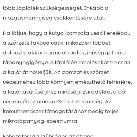
több táplálék szükségességét. Inkább a
mozgásmennyiség csökkentésére utal.
Ha látjuk, hogy a kutya izomzata veszít erejéből,
a szőrzete fakóvá válik, miközben többet
dolgozik, akkor nagyobb valószínűséggel nő a
tápanyagigénye. A táplálék emelésekor ne csak
a kalóriát növeljük. Az izomzat és szőrzet
védelméhez több könnyen emészthető fehérjére,
a kalóriasűrűséghez minőségi zsiradékra, a bőr
védelméhez omega-3-ra van szükség. Az
immunrendszer támogatásához pedig teljes
mikrotápanyag-spektrumra.
Fokozatosság szükséges az étrend