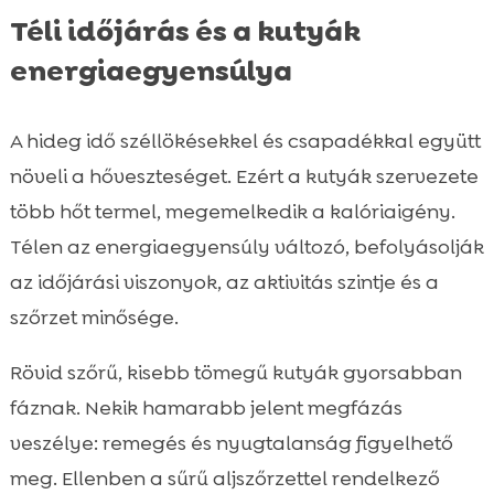
Téli időjárás és a kutyák
energiaegyensúlya
A hideg idő széllökésekkel és csapadékkal együtt
növeli a hőveszteséget. Ezért a kutyák szervezete
több hőt termel, megemelkedik a kalóriaigény.
Télen az energiaegyensúly változó, befolyásolják
az időjárási viszonyok, az aktivitás szintje és a
szőrzet minősége.
Rövid szőrű, kisebb tömegű kutyák gyorsabban
fáznak. Nekik hamarabb jelent megfázás
veszélye: remegés és nyugtalanság figyelhető
meg. Ellenben a sűrű aljszőrzettel rendelkező