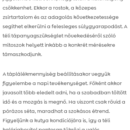
csökkenhet. Ekkor a rostok, a közepes
zsírtartalom és az adagolás következetessége
segíthet elkerülni a felesleges súlygyarapodást. A
téli tápanyagszükséglet növekedéséről szóló
mítoszok helyett inkább a konkrét mérésekre
támaszkodjunk.
A táplálékmennyiség beállításakor vegyük
figyelembe a napi tevékenységet. Főként akkor
javasolt több eledelt adni, ha a szabadban töltött
idő és a mozgás is megnő. Ha viszont csak rövid a
pórázos séta, maradhat a szokásos étrend.
Figyeljünk a kutya kondíciójára is, így a téli
kalóriabevitel pontosan tükrözi a valós