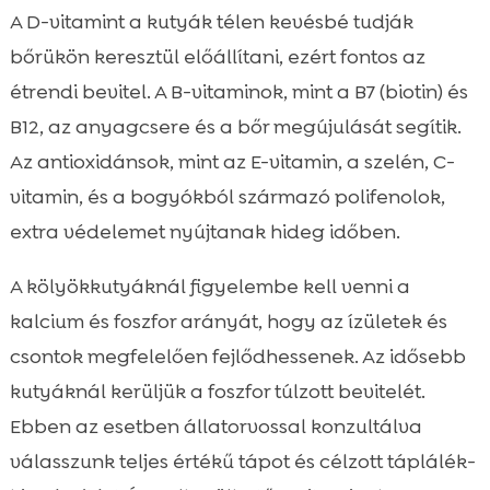
A D-vitamint a kutyák télen kevésbé tudják
bőrükön keresztül előállítani, ezért fontos az
étrendi bevitel. A B-vitaminok, mint a B7 (biotin) és
B12, az anyagcsere és a bőr megújulását segítik.
Az antioxidánsok, mint az E-vitamin, a szelén, C-
vitamin, és a bogyókból származó polifenolok,
extra védelemet nyújtanak hideg időben.
A kölyökkutyáknál figyelembe kell venni a
kalcium és foszfor arányát, hogy az ízületek és
csontok megfelelően fejlődhessenek. Az idősebb
kutyáknál kerüljük a foszfor túlzott bevitelét.
Ebben az esetben állatorvossal konzultálva
válasszunk teljes értékű tápot és célzott táplálék-