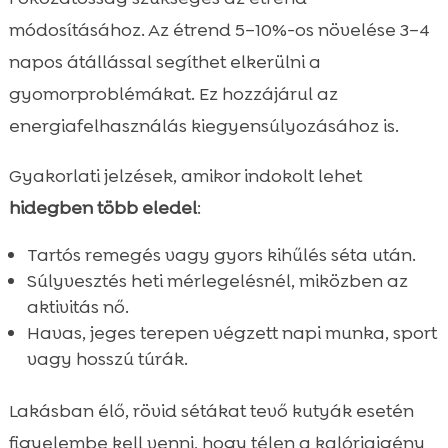
módosításához. Az étrend 5–10%-os növelése 3–4
napos átállással segíthet elkerülni a
gyomorproblémákat. Ez hozzájárul az
energiafelhasználás kiegyensúlyozásához is.
Gyakorlati jelzések, amikor indokolt lehet
hidegben több eledel
:
Tartós remegés vagy gyors kihűlés séta után.
Súlyvesztés heti mérlegelésnél, miközben az
aktivitás nő.
Havas, jeges terepen végzett napi munka, sport
vagy hosszú túrák.
Lakásban élő, rövid sétákat tevő kutyák esetén
figyelembe kell venni, hogy télen a kalóriaigény