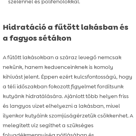
szelénnel és polifenolokkal.
Hidratáció a fűtött lakásban és
a fagyos sétákon
A fűtött lakásokban a száraz levegő nemcsak
nekünk, hanem kedvenceinknek is komoly
kihívást jelent. Éppen ezért kulcsfontosságú, hogy
a téli időszakban fokozott figyelmet fordítsunk
kutyánk hidratálására. Ajánlott több helyen friss
és langyos vizet elhelyezni a lakásban, mivel
ilyenkor kutyáink szomjúságérzetük csökkenhet. A
melegített víz segíthet a szükséges
folyadékmennyiség pótlásában és