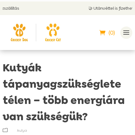
🤝 Utánvéttel is fizethetsz
(0)
Kutyák
tápanyagszükséglete
télen – több energiára
van szükségük?
m
kutya