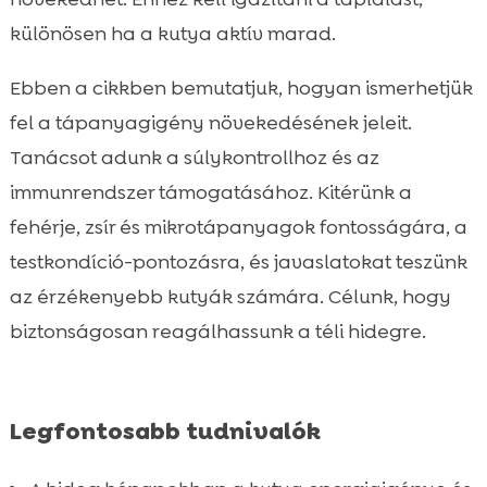
Idős, ivartalanított és túlsúlyos kutyák

speciális szempontjai
különösen ha a kutya aktív marad.
Érzékeny emésztésű és allergiás kutyák

Ebben a cikkben bemutatjuk, hogyan ismerhetjük
etetése télen
fel a tápanyagigény növekedésének jeleit.
CricksyDog ajánlások a téli időszakra

Tanácsot adunk a súlykontrollhoz és az
Téli adagolási stratégia: hogyan növeljük

okosan a kalóriákat?
immunrendszer támogatásához. Kitérünk a
Omega-3 zsírsavak és a bőr–szőrzet
fehérje, zsír és mikrotápanyagok fontosságára, a

védelme hidegben
testkondíció-pontozásra, és javaslatokat teszünk
Edzés, játék és mentális lefárasztás a

az érzékenyebb kutyák számára. Célunk, hogy
kalóriaegyensúly szolgálatában
biztonságosan reagálhassunk a téli hidegre.
Téli egészségügyi kockázatok és

tápanyagvédelem
Etetési mintatervek különböző

Legfontosabb tudnivalók
életmódokhoz
Gyakori hibák télen: mit kerüljünk az
