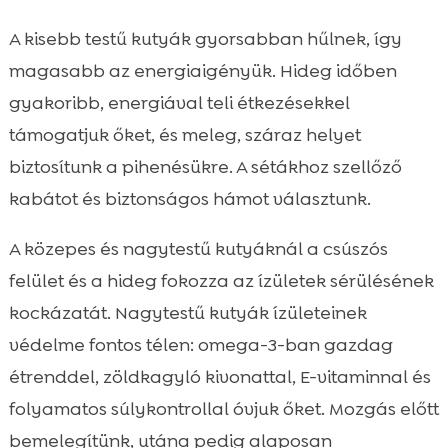
A kisebb testű kutyák gyorsabban hűlnek, így
magasabb az energiaigényük. Hideg időben
gyakoribb, energiával teli étkezésekkel
támogatjuk őket, és meleg, száraz helyet
biztosítunk a pihenésükre. A sétákhoz szellőző
kabátot és biztonságos hámot választunk.
A közepes és nagytestű kutyáknál a csúszós
felület és a hideg fokozza az ízületek sérülésének
kockázatát. Nagytestű kutyák ízületeinek
védelme fontos télen: omega-3-ban gazdag
étrenddel, zöldkagyló kivonattal, E-vitaminnal és
folyamatos súlykontrollal óvjuk őket. Mozgás előtt
bemelegítünk, utána pedig alaposan