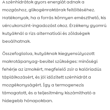
A szénhidrátok gyors energiát adnak a
mozgáshoz, glikogénraktárak feltöltéséhez.
Hatékonyak, ha a forrás könnyen emészthető, kis
vércukorszint-ingadozást okoz. Érzékeny gyomrú
kutyáknál a rizs alternatívái és zöldségek
beválhatnak.
Összefoglalva, kutyáknak kiegyensúlyozott
makrotápanyag-bevitel szükséges: minőségi
fehérje az izmokért, megfelelő zsír a kalóriadús
táplálkozásért, és jól időzített szénhidrát a
mozgékonyságért. Így a termogenezis
támogatott, és a teljesítmény kiszámítható a
hidegebb hónapokban.