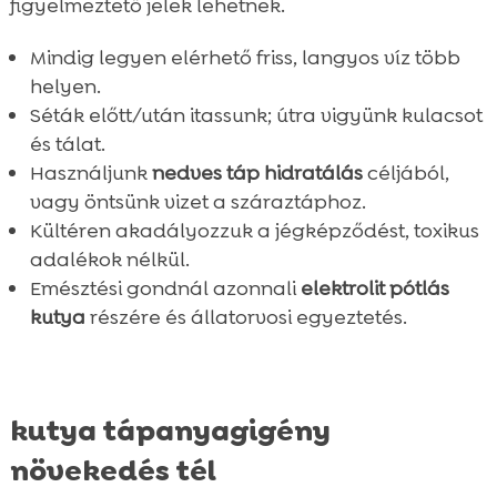
figyelmeztető jelek lehetnek.
Mindig legyen elérhető friss, langyos víz több
helyen.
Séták előtt/után itassunk; útra vigyünk kulacsot
és tálat.
Használjunk
nedves táp hidratálás
céljából,
vagy öntsünk vizet a száraztáphoz.
Kültéren akadályozzuk a jégképződést, toxikus
adalékok nélkül.
Emésztési gondnál azonnali
elektrolit pótlás
kutya
részére és állatorvosi egyeztetés.
kutya tápanyagigény
növekedés tél