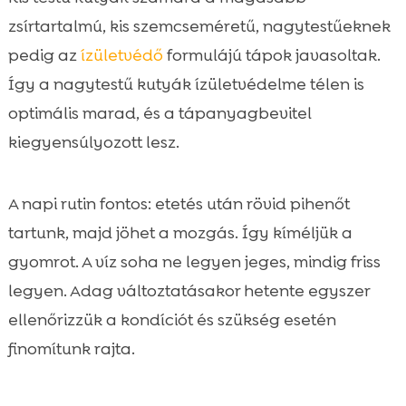
zsírtartalmú, kis szemcseméretű, nagytestűeknek
pedig az
ízületvédő
formulájú tápok javasoltak.
Így a nagytestű kutyák ízületvédelme télen is
optimális marad, és a tápanyagbevitel
kiegyensúlyozott lesz.
A napi rutin fontos: etetés után rövid pihenőt
tartunk, majd jöhet a mozgás. Így kíméljük a
gyomrot. A víz soha ne legyen jeges, mindig friss
legyen. Adag változtatásakor hetente egyszer
ellenőrizzük a kondíciót és szükség esetén
finomítunk rajta.