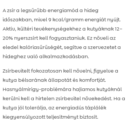
A zsír a legsűrűbb energiamód a hideg
időszakban, mivel 9 kcal/gramm energiát nyújt.
Aktív, kültéri tevékenységekhez a kutyáknak 12–
20% nyerszsírt kell fogyasztaniuk. Ez növeli az
eledel kalóriasűrűségét, segítve a szervezetet a
hideghez való alkalmazkodásban.
Zsírbevitelt fokozatosan kell növelni, figyelve a
kutya bélsarának állapotát és komfortját.
Hasnyálmirigy-problémára hajlamos kutyáknál
kerülni kell a hirtelen zsírbevitel növekedést. Ha a
kutya jól tolerálja, az energiadús táplálék
kiegyensúlyozott teljesítményt biztosít.