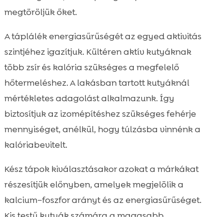
megtöröljük őket.
A táplálék energiasűrűségét az egyed aktivitás
szintjéhez igazítjuk. Kültéren aktív kutyáknak
több zsír és kalória szükséges a megfelelő
hőtermeléshez. A lakásban tartott kutyáknál
mértékletes adagolást alkalmazunk. Így
biztosítjuk az izomépítéshez szükséges fehérje
mennyiséget, anélkül, hogy túlzásba vinnénk a
kalóriabevitelt.
Kész tápok kiválasztásakor azokat a márkákat
részesítjük előnyben, amelyek megjelölik a
kalcium–foszfor arányt és az energiasűrűséget.
Kis testű kutyák számára a magasabb