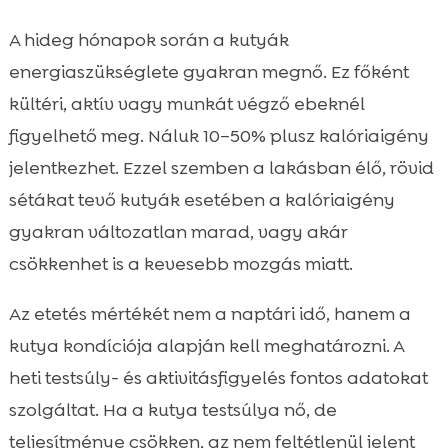
A hideg hónapok során a kutyák
energiaszükséglete gyakran megnő. Ez főként
kültéri, aktív vagy munkát végző ebeknél
figyelhető meg. Náluk 10–50% plusz kalóriaigény
jelentkezhet. Ezzel szemben a lakásban élő, rövid
sétákat tevő kutyák esetében a kalóriaigény
gyakran változatlan marad, vagy akár
csökkenhet is a kevesebb mozgás miatt.
Az etetés mértékét nem a naptári idő, hanem a
kutya kondíciója alapján kell meghatározni. A
heti testsúly- és aktivitásfigyelés fontos adatokat
szolgáltat. Ha a kutya testsúlya nő, de
teljesítménye csökken, az nem feltétlenül jelent