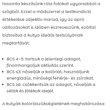
havonta készítsünk róla fotókat ugyanabból a
szögből. Ezzel a módszerrel a testkondíció
értékelése objektív marad, így az apró
változásokat is időben észreveszünk, ezáltal
biztosítva a kutya ideális testsúlyának
megtartását.
BCS 4–5: tartsuk a jelenlegi adagot,
finomhangoljuk aktivitás szerint.
BCS ≤3: növeljük a kalóriát, használjunk
energiadús, minőségi fehérje- és zsírokat.
BCS ≥6: csökkentsük az adagot, növeljük a
séták és játékok idejét.
A kutyák kalóriászükségletének meghatározása