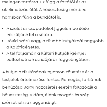
melegen tartásra. Ez függ a fajtától és az
akklimatizációtól. A hőveszteség mértéke
nagyban függ a bundától is.
A szelet és csapadékot figyelembe véve
készüljünk fel a sétára.
Rövid szőrű vagy aktívabb kutyáknál nagyobb
a kalóriaégetés.
A tél folyamán a kültéri kutyák igényei
változhatnak az időjárás függvényében.
A kutya aktivitásának nyomon követése és a
testjelek értelmezése fontos. Remegés, farkának
behúzása vagy hazasietés esetén fokozódik a
hőveszteség. Vidám, élénk mozgás és szép
szőrzet jelzi az egyensúlyt.