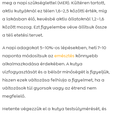
meg a napi szükséglettel (MER). Kültéren tartott,
aktív kutyáknál ez télen 1,6–2,5 közötti érték, míg
a lakásban élő, kevésbé aktív állatoknál 1,2–1,6
között mozog. Ezt figyelembe véve állítsuk össze
a téli etetési tervet.
A napi adagokat 5–10%-os lépésekben, heti 7–10
naponta módosítsuk az
emésztés
könnyebb
alkalmazkodása érdekében. A kutya
vízfogyasztását és a bélsár minőségét is figyeljük,
hiszen ezek változása felhívja a figyelmet, ha a
változások túl gyorsak vagy az étrend nem
megfelelő.
Hetente végezzük el a kutya testsúlymérését, és