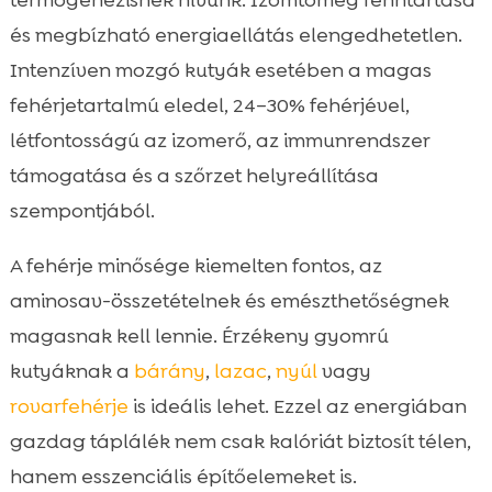
termogenezisnek hívunk. Izomtömeg fenntartása
és megbízható energiaellátás elengedhetetlen.
Intenzíven mozgó kutyák esetében a magas
fehérjetartalmú eledel, 24–30% fehérjével,
létfontosságú az izomerő, az immunrendszer
támogatása és a szőrzet helyreállítása
szempontjából.
A fehérje minősége kiemelten fontos, az
aminosav-összetételnek és emészthetőségnek
magasnak kell lennie. Érzékeny gyomrú
kutyáknak a
bárány
,
lazac
,
nyúl
vagy
rovarfehérje
is ideális lehet. Ezzel az energiában
gazdag táplálék nem csak kalóriát biztosít télen,
hanem esszenciális építőelemeket is.