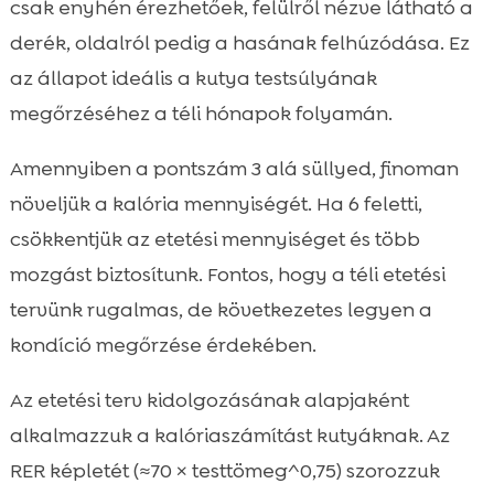
csak enyhén érezhetőek, felülről nézve látható a
derék, oldalról pedig a hasának felhúzódása. Ez
az állapot ideális a kutya testsúlyának
megőrzéséhez a téli hónapok folyamán.
Amennyiben a pontszám 3 alá süllyed, finoman
növeljük a kalória mennyiségét. Ha 6 feletti,
csökkentjük az etetési mennyiséget és több
mozgást biztosítunk. Fontos, hogy a téli etetési
tervünk rugalmas, de következetes legyen a
kondíció megőrzése érdekében.
Az etetési terv kidolgozásának alapjaként
alkalmazzuk a kalóriaszámítást kutyáknak. Az
RER képletét (≈70 × testtömeg^0,75) szorozzuk