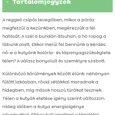
Tartalomjegyzék
3
Téli időjárás és a kutyák
A reggeli csípős levegőben, mikor a póráz

energiaegyensúlya
megfeszül a kezünkben, megérezzük a tél
A testkondíció pontozása és a téli etetés

hatását. A szél a bundán átsuhan, a hó ropog a
beállítása
lábunk alatt. Ekkor merül fel bennünk a kérdés:
Makrotápanyagok szerepe a hidegben:

nő-e a kutyánk kalória- és tápanyagszükséglete
fehérje, zsír, szénhidrát
télen? A válasz bonyolult és személyre szabott.
Vitaminok és ásványi anyagok téli

fókuszban
Különböző körülmények között élünk: néhányan
Hidratáció a fűtött lakásban és a fagyos

fűtött lakásban, rövid sétákkal maradnak a
sétákon
hidegben, míg mások hosszú túrákat tesznek.
kutya tápanyagigény növekedés tél

Télen a kutyák etetése igény szerint változzon.
Kölykök, kis-, közepes és nagytestű kutyák

Hideg időben a kutya energiaigénye
téli igényei
növekedhet. Ehhez kell igazítani a táplálást,