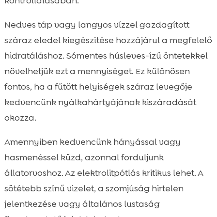
kontrollálásában.
Nedves táp vagy langyos vízzel gazdagított
száraz eledel kiegészítése hozzájárul a megfelelő
hidratáláshoz. Sómentes húsleves-ízű öntetekkel
növelhetjük ezt a mennyiséget. Ez különösen
fontos, ha a fűtött helyiségek száraz levegője
kedvencünk nyálkahártyájának kiszáradását
okozza.
Amennyiben kedvencünk hányással vagy
hasmenéssel küzd, azonnal forduljunk
állatorvoshoz. Az elektrolitpótlás kritikus lehet. A
sötétebb színű vizelet, a szomjúság hirtelen
jelentkezése vagy általános lustaság