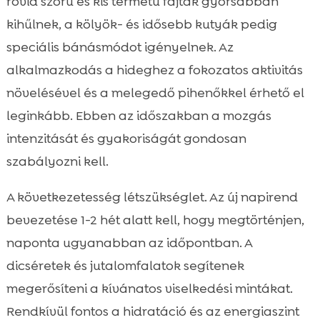
rövid szőrű és kis termetű fajták gyorsabban
kihűlnek, a kölyök- és idősebb kutyák pedig
speciális bánásmódot igényelnek. Az
alkalmazkodás a hideghez a fokozatos aktivitás
növelésével és a melegedő pihenőkkel érhető el
leginkább. Ebben az időszakban a mozgás
intenzitását és gyakoriságát gondosan
szabályozni kell.
A következetesség létszükséglet. Az új napirend
bevezetése 1-2 hét alatt kell, hogy megtörténjen,
naponta ugyanabban az időpontban. A
dicséretek és jutalomfalatok segítenek
megerősíteni a kívánatos viselkedési mintákat.
Rendkívül fontos a hidratáció és az energiaszint