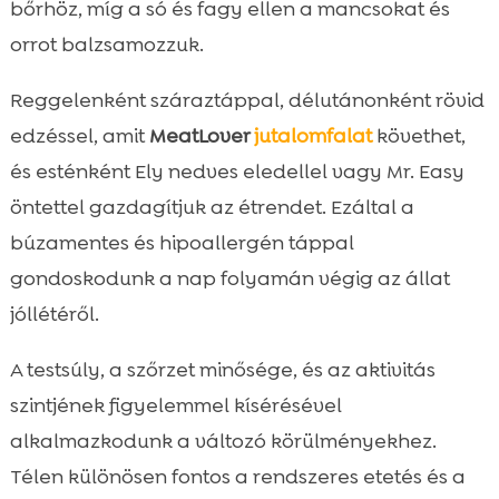
bőrhöz, míg a só és fagy ellen a mancsokat és
orrot balzsamozzuk.
Reggelenként száraztáppal, délutánonként rövid
edzéssel, amit
MeatLover
jutalomfalat
követhet,
és esténként Ely nedves eledellel vagy Mr. Easy
öntettel gazdagítjuk az étrendet. Ezáltal a
búzamentes és hipoallergén táppal
gondoskodunk a nap folyamán végig az állat
jóllétéről.
A testsúly, a szőrzet minősége, és az aktivitás
szintjének figyelemmel kísérésével
alkalmazkodunk a változó körülményekhez.
Télen különösen fontos a rendszeres etetés és a