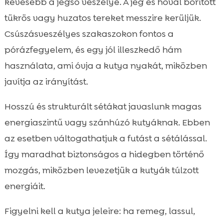
kevesebb a jégsó veszélye. A jég és hóval borított
tükrös vagy huzatos tereket messzire kerüljük.
Csúszásveszélyes szakaszokon fontos a
pórázfegyelem, és egy jól illeszkedő hám
használata, ami óvja a kutya nyakát, miközben
javítja az irányítást.
Hosszú és strukturált sétákat javaslunk magas
energiaszintű vagy szánhúzó kutyáknak. Ebben
az esetben váltogathatjuk a futást a sétálással.
Így maradhat biztonságos a hidegben történő
mozgás, miközben levezetjük a kutyák túlzott
energiáit.
Figyelni kell a kutya jeleire: ha remeg, lassul,