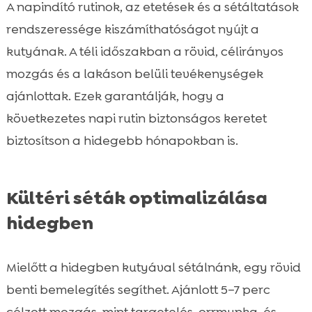
A napindító rutinok, az etetések és a sétáltatások
rendszeressége kiszámíthatóságot nyújt a
kutyának. A téli időszakban a rövid, célirányos
mozgás és a lakáson belüli tevékenységek
ajánlottak. Ezek garantálják, hogy a
következetes napi rutin biztonságos keretet
biztosítson a hidegebb hónapokban is.
Kültéri séták optimalizálása
hidegben
Mielőtt a hidegben kutyával sétálnánk, egy rövid
benti bemelegítés segíthet. Ajánlott 5–7 perc