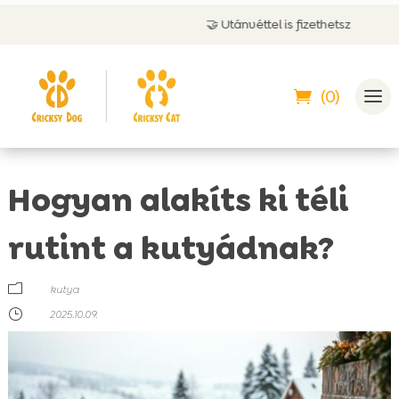
🤝 Utánvéttel is fizethetsz
(0)
Hogyan alakíts ki téli
rutint a kutyádnak?
m
kutya
}
2025.10.09.