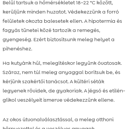
Belül tartsuk a hőmérsékletet 18–22 °C között,
kerüljünk minden huzatot. Védekezzünk a forró
felületek okozta balesetek ellen. A hipotermia és
fagyás tünetei közé tartozik a remegés,
gyengeség. Ezért biztosítsunk meleg helyet a
pihenéshez.
Ha kutyánk hűl, melegítéskor legyünk óvatosak.
Száraz, nem túl meleg anyaggal borítsuk be, és
kérjünk szakértői tanácsot. A kültéri séták
legyenek rövidek, de gyakoriak. A jégsó és etilén-
glikol veszélyeit ismerve védekezzünk ellene.
Az okos útvonalválasztással, a meleg otthoni
környezettel és a veszélyes anyagok