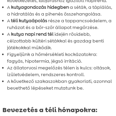
következetes, időjáráshoz igazított napirend.
A
kutyagondozás hidegben
a séták, a táplálás,
a hidratálás és a pihenés összehangolása.
A
téli kutyaápolás
része a tappancsvédelem, a
ruházat és a bőr-szőr állapot megőrzése.
A
kutya napi rend tél
idején rövidebb,
célzottabb kültéri sétákkal és gazdag benti
játékokkal működik.
Figyeljünk a hőmérsékleti kockázatokra:
fagyás, hipotermia, jégsó irritáció.
Az állatorvosi megelőzés télen is kulcs: oltások,
ízületvédelem, rendszeres kontroll.
A következő szakaszokban gyakorlati, azonnal
bevethető lépéseket mutatunk be.
Bevezetés a téli hónapokra: