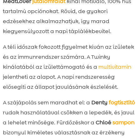
MeatLover
jutalomfalat
kínál motiváló, 100% hús
tartalmú opciónokat. Rövid, de gyakori
edzésekhez alkalmazhatjuk, így marad
kiegyensúlyozott a napi táplálékbevitel.
A téli időszak fokozott figyelmet kíván az ízületek
és az immunrendszer számára. A Twinky
kínálatából az ízülettámogató és a
multivitamin
jelentheti az alapot. A napi rendszeresség
elősegíti az állapot javulásának észlelését.
A szájápolás sem maradhat el: a
Denty
fogtisztító
rudak használatával csökken a lepedék, és javul
a lehelet minősége. Fürdőzéskor a
Chloé
sampon
bizonyul kíméletes választásnak az érzékeny