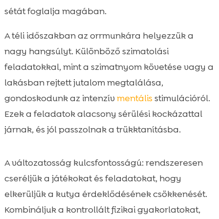
sétát foglalja magában.
A téli időszakban az orrmunkára helyezzük a
nagy hangsúlyt. Különböző szimatolási
feladatokkal, mint a szimatnyom követése vagy a
lakásban rejtett jutalom megtalálása,
gondoskodunk az intenzív
mentális
stimulációról.
Ezek a feladatok alacsony sérülési kockázattal
járnak, és jól passzolnak a trükktanításba.
A változatosság kulcsfontosságú: rendszeresen
cseréljük a játékokat és feladatokat, hogy
elkerüljük a kutya érdeklődésének csökkenését.
Kombináljuk a kontrollált fizikai gyakorlatokat,