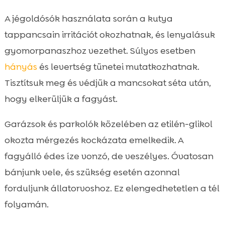
A jégoldósók használata során a kutya
tappancsain irritációt okozhatnak, és lenyalásuk
gyomorpanaszhoz vezethet. Súlyos esetben
hányás
és levertség tünetei mutatkozhatnak.
Tisztítsuk meg és védjük a mancsokat séta után,
hogy elkerüljük a fagyást.
Garázsok és parkolók közelében az etilén-glikol
okozta mérgezés kockázata emelkedik. A
fagyálló édes íze vonzó, de veszélyes. Óvatosan
bánjunk vele, és szükség esetén azonnal
forduljunk állatorvoshoz. Ez elengedhetetlen a tél
folyamán.