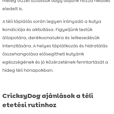
meleg vízzel áztassuk vagy adjunk hozzá nedves
eledelt is.
A téli táplálás során legyen irányadó a kutya
kondíciója és aktivitása. Figyeljünk testük
állapotára, derékvonalukra és lelkesedésük
intenzitására. A helyes táplálkozás és hidratálás
összehangolása elősegítheti kutyánk
egészségének és jó közérzetének fenntartását a
hideg téli hónapokban.
CricksyDog ajánlások a téli
etetési rutinhoz