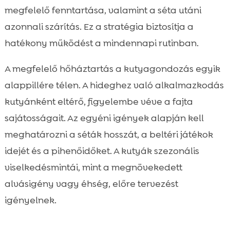
megfelelő fenntartása, valamint a séta utáni
azonnali szárítás. Ez a stratégia biztosítja a
hatékony működést a mindennapi rutinban.
A megfelelő hőháztartás a kutyagondozás egyik
alappillére télen. A hideghez való alkalmazkodás
kutyánként eltérő, figyelembe véve a fajta
sajátosságait. Az egyéni igények alapján kell
meghatározni a séták hosszát, a beltéri játékok
idejét és a pihenőidőket. A kutyák szezonális
viselkedésmintái, mint a megnövekedett
alvásigény vagy éhség, előre tervezést
igényelnek.