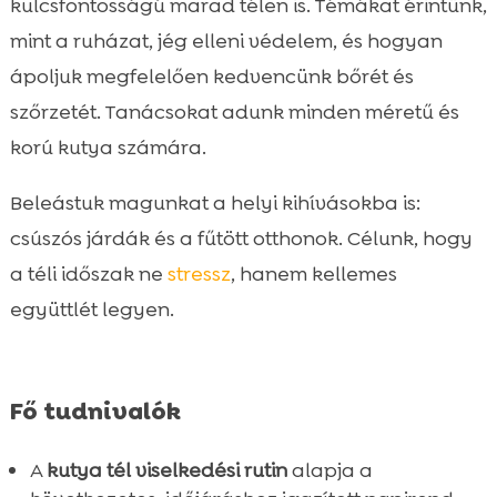
kulcsfontosságú marad télen is. Témákat érintünk,
Viselkedésmenedzsment: szeparáció,

mint a ruházat, jég elleni védelem, és hogyan
unalom, nyugtalanság
ápoljuk megfelelően kedvencünk bőrét és
Minta napi téli rutin különböző életkorokra

szőrzetét. Tanácsokat adunk minden méretű és
és méretekre
korú kutya számára.
Összefoglaló

FAQ

Beleástuk magunkat a helyi kihívásokba is:
csúszós járdák és a fűtött otthonok. Célunk, hogy
a téli időszak ne
stressz
, hanem kellemes
együttlét legyen.
Fő tudnivalók
A
kutya tél viselkedési rutin
alapja a