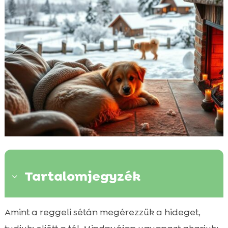
Tartalomjegyzék
3
Bevezetés a téli hónapokra: miért fontos a
Amint a reggeli sétán megérezzük a hideget,

következetes napi rend?