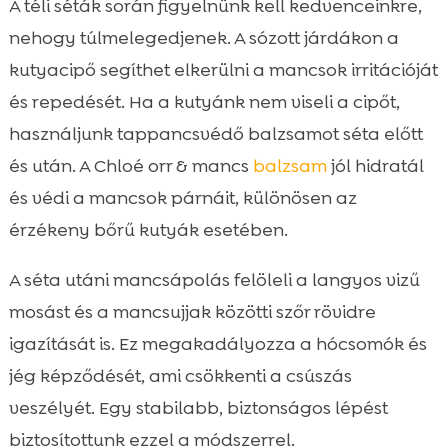
A téli séták során figyelnünk kell kedvenceinkre,
nehogy túlmelegedjenek. A sózott járdákon a
kutyacipő segíthet elkerülni a mancsok irritációját
és repedését. Ha a kutyánk nem viseli a cipőt,
használjunk tappancsvédő balzsamot séta előtt
és után. A Chloé orr & mancs
balzsam
jól hidratál
és védi a mancsok párnáit, különösen az
érzékeny bőrű kutyák esetében.
A séta utáni mancsápolás felöleli a langyos vizű
mosást és a mancsujjak közötti szőr rövidre
igazítását is. Ez megakadályozza a hócsomók és
jég képződését, ami csökkenti a csúszás
veszélyét. Egy stabilabb, biztonságos lépést
biztosítottunk ezzel a módszerrel.