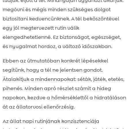
tudjuk: eljött a tél. Mindnyájan ugyanazt akarjuk:
Kültéri séták optimalizálása hidegben

megóvni és mégis minden szükséges dolgot
Benti aktivitások és mentális lefárasztás

biztosítani kedvencünknek. A tél beköszöntével
Táplálás és hidratálás télen

egy jól megtervezett rutin válik
CricksyDog ajánlások a téli etetési rutinhoz

elengedhetetlenné. Ez biztonságot, egészséget,
Ruházat és tappancsvédelem a fagyos

és nyugalmat hordoz, a változó időszakban.
napokra
kutya tél viselkedési rutin
Ebben az útmutatóban konkrét lépésekkel

Biztonság kint és bent: hőmérséklet,
segítünk, hogy a tél ne jelentsen gondot.

jegesedés, mérgező anyagok
Átalakítjuk a mindennapokat: séták, játék, etetés,
Pihenés, alvás és regeneráció támogatása

pihenés. Minden apró részlet számít a hideg
Szocializáció és kontrollált találkozások

napokon, kezdve a hőmérséklettől a hidratáláson
télen
át az állatorvosi ellenőrzésig.
Beltéri higiénia és szőrápolás hideg időben

Egészségmegőrzés és állatorvosi

Az állat napi rutinjának konzisztenciája
szempontok