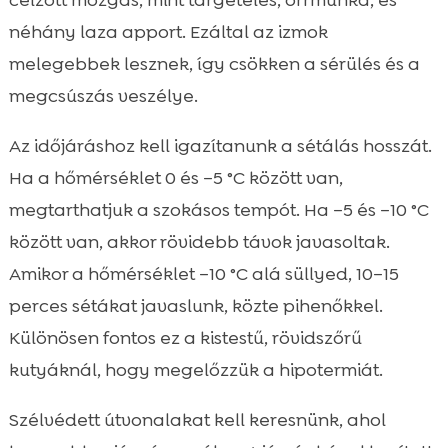
célzott mozgás, mint targetelés, orrmunka, és
néhány laza apport. Ezáltal az izmok
melegebbek lesznek, így csökken a sérülés és a
megcsúszás veszélye.
Az időjáráshoz kell igazítanunk a sétálás hosszát.
Ha a hőmérséklet 0 és –5 °C között van,
megtarthatjuk a szokásos tempót. Ha –5 és –10 °C
között van, akkor rövidebb távok javasoltak.
Amikor a hőmérséklet –10 °C alá süllyed, 10–15
perces sétákat javaslunk, közte pihenőkkel.
Különösen fontos ez a kistestű, rövidszőrű
kutyáknál, hogy megelőzzük a hipotermiát.
Szélvédett útvonalakat kell keresnünk, ahol