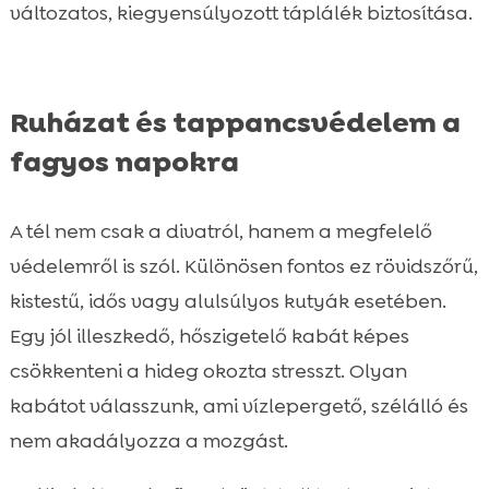
változatos, kiegyensúlyozott táplálék biztosítása.
Ruházat és tappancsvédelem a
fagyos napokra
A tél nem csak a divatról, hanem a megfelelő
védelemről is szól. Különösen fontos ez rövidszőrű,
kistestű, idős vagy alulsúlyos kutyák esetében.
Egy jól illeszkedő, hőszigetelő kabát képes
csökkenteni a hideg okozta stresszt. Olyan
kabátot válasszunk, ami vízlepergető, szélálló és
nem akadályozza a mozgást.