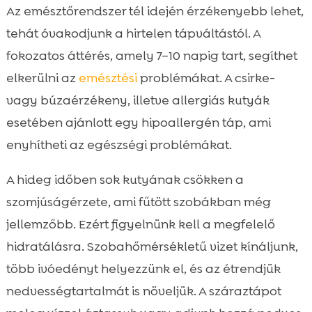
Az emésztőrendszer tél idején érzékenyebb lehet,
tehát óvakodjunk a hirtelen tápváltástól. A
fokozatos áttérés, amely 7–10 napig tart, segíthet
elkerülni az
emésztési
problémákat. A csirke-
vagy búzaérzékeny, illetve allergiás kutyák
esetében ajánlott egy hipoallergén táp, ami
enyhítheti az egészségi problémákat.
A hideg időben sok kutyának csökken a
szomjúságérzete, ami fűtött szobákban még
jellemzőbb. Ezért figyelnünk kell a megfelelő
hidratálásra. Szobahőmérsékletű vizet kínáljunk,
több ivóedényt helyezzünk el, és az étrendjük
nedvességtartalmát is növeljük. A száraztápot