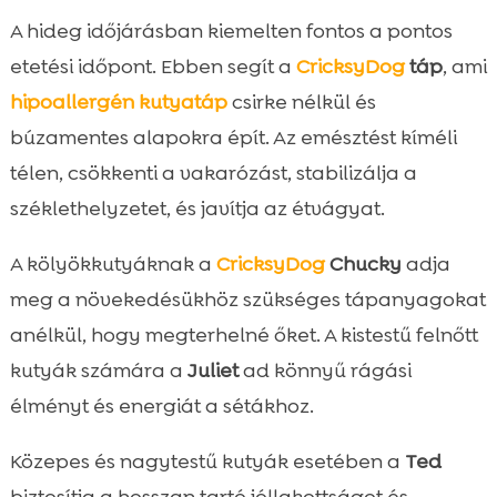
A hideg időjárásban kiemelten fontos a pontos
etetési időpont. Ebben segít a
CricksyDog
táp
, ami
hipoallergén kutyatáp
csirke nélkül és
búzamentes alapokra épít. Az emésztést kíméli
télen, csökkenti a vakarózást, stabilizálja a
széklethelyzetet, és javítja az étvágyat.
A kölyökkutyáknak a
CricksyDog
Chucky
adja
meg a növekedésükhöz szükséges tápanyagokat
anélkül, hogy megterhelné őket. A kistestű felnőtt
kutyák számára a
Juliet
ad könnyű rágási
élményt és energiát a sétákhoz.
Közepes és nagytestű kutyák esetében a
Ted