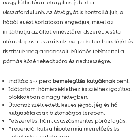
vagy láthatóan letargikus, jobb ha
visszafordulunk. Az étvágyát is kontrolláljuk, a
hóból evést korlátosan engedjük, mivel az
irritálhatja az állat emésztőrendszerét. A séta
után alaposan szárítsuk meg a kutya bundáját és
tisztítsuk meg a mancsait, különös tekintettel a
párnák közé rekedt sóra és nedvességre.
Indítás: 5–7 perc
bemelegítés kutyáknak
bent.
Időtartam: hőmérséklethez és szélhez igazítva,
blokkokban a nagy hidegben.
Útvonal: szélvédett, kevés jégsó,
jég és hó
kutyaséta
csak biztonságos terepen.
Felszerelés: hám, csúszásmentes pórázfogás.
Prevenció:
kutya hipotermia megelőzés
és
hóból evés korlátozása.