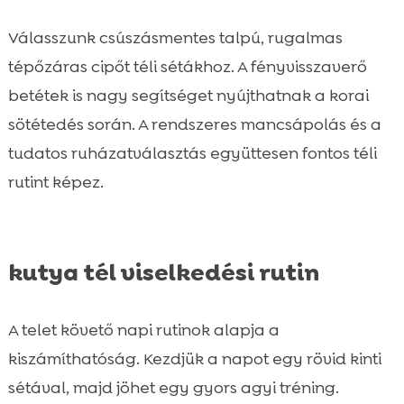
Válasszunk csúszásmentes talpú, rugalmas
tépőzáras cipőt téli sétákhoz. A fényvisszaverő
betétek is nagy segítséget nyújthatnak a korai
sötétedés során. A rendszeres mancsápolás és a
tudatos ruházatválasztás együttesen fontos téli
rutint képez.
kutya tél viselkedési rutin
A telet követő napi rutinok alapja a
kiszámíthatóság. Kezdjük a napot egy rövid kinti
sétával, majd jöhet egy gyors agyi tréning.