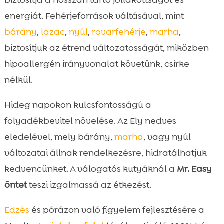
biztosítja a hosszan tartó jóllakottságot és
energiát. Fehérjeforrások váltásával, mint
bárány
,
lazac
,
nyúl
,
rovarfehérje
,
marha
,
biztosítjuk az étrend változatosságát, miközben
hipoallergén irányvonalat követünk, csirke
nélkül.
Hideg napokon kulcsfontosságú a
folyadékbevitel növelése. Az Ely nedves
eledelével, mely bárány,
marha
, vagy nyúl
változatai állnak rendelkezésre, hidratálhatjuk
kedvencünket. A válogatós kutyáknál a
Mr. Easy
öntet
teszi izgalmassá az étkezést.
Edzés
és pórázon való figyelem fejlesztésére a