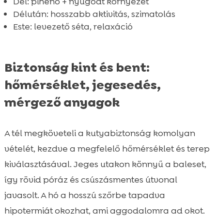
Dél: pihenő + nyugodt környezet
Délután: hosszabb aktivitás, szimatolás
Este: levezető séta, relaxáció
Biztonság kint és bent:
hőmérséklet, jegesedés,
mérgező anyagok
A tél megköveteli a kutyabiztonság komolyan
vételét, kezdve a megfelelő hőmérséklet és terep
kiválasztásával. Jeges utakon könnyű a baleset,
így rövid póráz és csúszásmentes útvonal
javasolt. A hó a hosszú szőrbe tapadva
hipotermiát okozhat, ami aggodalomra ad okot.