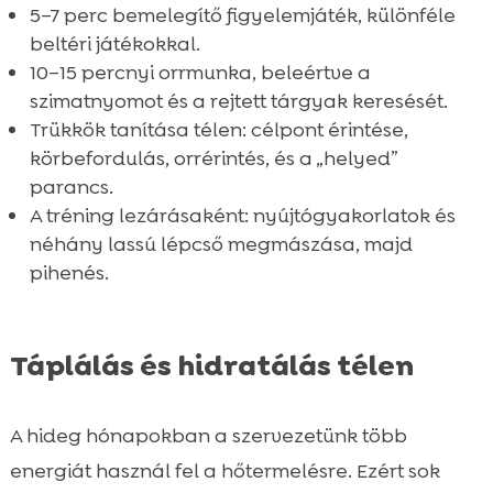
5–7 perc bemelegítő figyelemjáték, különféle
beltéri játékokkal.
10–15 percnyi orrmunka, beleértve a
szimatnyomot és a rejtett tárgyak keresését.
Trükkök tanítása télen: célpont érintése,
körbefordulás, orrérintés, és a „helyed”
parancs.
A tréning lezárásaként: nyújtógyakorlatok és
néhány lassú lépcső megmászása, majd
pihenés.
Táplálás és hidratálás télen
A hideg hónapokban a szervezetünk több
energiát használ fel a hőtermelésre. Ezért sok