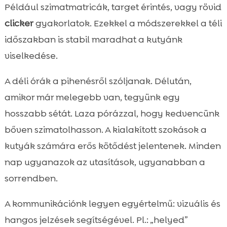
Például szimatmatricák, target érintés, vagy rövid
clicker
gyakorlatok. Ezekkel a módszerekkel a téli
időszakban is stabil maradhat a kutyánk
viselkedése.
A déli órák a pihenésről szóljanak. Délután,
amikor már melegebb van, tegyünk egy
hosszabb sétát. Laza pórázzal, hogy kedvencünk
bőven szimatolhasson. A kialakított szokások a
kutyák számára erős kötődést jelentenek. Minden
nap ugyanazok az utasítások, ugyanabban a
sorrendben.
A kommunikációnk legyen egyértelmű: vizuális és
hangos jelzések segítségével. Pl.: „helyed”