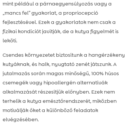
mint például a párnaegyensúlyozás vagy a
„mancs fel” gyakorlat, a propriocepció
fejlesztésével. Ezek a gyakorlatok nem csak a
fizikai kondíciót javítják, de a kutya figyelmét is
leköti.
Csendes környezetet biztosítunk a hangérzékeny
kutyáknak, és halk, nyugtató zenét játszunk. A
jutalmazás során magas minőségű, 100% húsos
csemegék vagy hipoallergén alternatívák
alkalmazását részesítjük előnyben. Ezek nem
terhelik a kutya emésztőrendszerét, miközben
motiválják őket a különböző feladatok
elvégzésében.