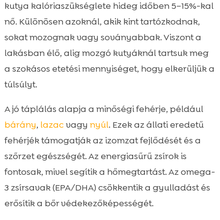
kutya kalóriaszükséglete hideg időben 5–15%-kal
nő. Különösen azoknál, akik kint tartózkodnak,
sokat mozognak vagy soványabbak. Viszont a
lakásban élő, alig mozgó kutyáknál tartsuk meg
a szokásos etetési mennyiséget, hogy elkerüljük a
túlsúlyt.
A jó táplálás alapja a minőségi fehérje, például
bárány
,
lazac
vagy
nyúl
. Ezek az állati eredetű
fehérjék támogatják az izomzat fejlődését és a
szőrzet egészségét. Az energiasűrű zsírok is
fontosak, mivel segítik a hőmegtartást. Az omega-
3 zsírsavak (EPA/DHA) csökkentik a gyulladást és
erősítik a bőr védekezőképességét.