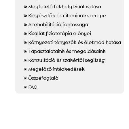
Megfelelő fekhely kiválasztása

Kiegészítők és vitaminok szerepe

A rehabilitáció fontossága

Kisállat fizioterápia előnyei

Környezeti tényezők és életmód hatása

Tapasztalataink és megoldásaink

Konzultáció és szakértői segítség

Megelőző intézkedések

Összefoglaló

FAQ
