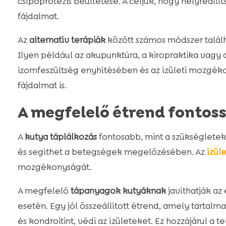
csípőprotézis beültetése. A céljuk, hogy helyreál
fájdalmat.
Az
alternatív terápiák
között számos módszer talál
Ilyen például az akupunktúra, a kiropraktika vagy a
izomfeszültség enyhítésében és az ízületi mozgéko
fájdalmat is.
A megfelelő étrend fontos
A
kutya táplálkozás
fontosabb, mint a szükségletek 
és segíthet a betegségek megelőzésében. Az
ízül
mozgékonyságát.
A megfelelő
tápanyagok kutyáknak
javíthatják az
esetén. Egy jól összeállított étrend, amely tartalm
és kondroitint, védi az ízületeket. Ez hozzájárul a te