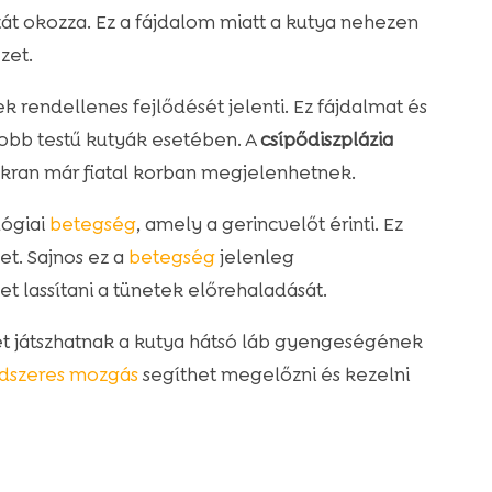
át okozza. Ez a fájdalom miatt a kutya nehezen
zet.
k rendellenes fejlődését jelenti. Ez fájdalmat és
bb testű kutyák esetében. A
csípődiszplázia
yakran már fiatal korban megjelenhetnek.
lógiai
betegség
, amely a gerincvelőt érinti. Ez
t. Sajnos ez a
betegség
jelenleg
t lassítani a tünetek előrehaladását.
et játszhatnak a kutya hátsó láb gyengeségének
dszeres mozgás
segíthet megelőzni és kezelni