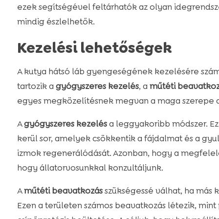
ezek segítségével feltárhatók az olyan idegrends
mindig észlelhetők.
Kezelési lehetőségek
A kutya hátsó láb gyengeségének kezelésére szám
tartozik a
gyógyszeres kezelés
, a
műtéti beavatko
egyes megközelítésnek megvan a maga szerepe a 
A
gyógyszeres kezelés
a leggyakoribb módszer. Ez
kerül sor, amelyek csökkentik a fájdalmat és a gyu
izmok regenerálódását. Azonban, hogy a megfelelő
hogy állatorvosunkkal konzultáljunk.
A
műtéti beavatkozás
szükségessé válhat, ha más
Ezen a területen számos beavatkozás létezik, mint p