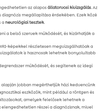
ngedhetetlen az alapos
állatorvosi kivizsgálás
. Az
s diagnózis megállapítása érdekében. Ezek közé
s a
neurológiai tesztek
.
teni a belső szervek működését, és kizárhatják a
 MRI-képekkel részletesen megvizsgálhatóak a
T-vizsgálatok is hasznosak lehetnek bonyolultabb
 idegrendszer működését, és segítenek az idegi
k alapján jobban megérthetjük házi kedvencünk
gnosztikai eszközök, mint például a röntgen és
áltozásokat, amelyek felelősek lehetnek a
k
elengedhetetlen részei a diagnózisnak, mivel