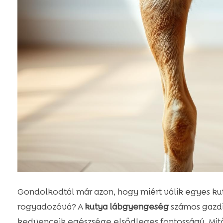
Gondolkodtál már azon, hogy miért válik egyes ku
rogyadozóvá? A
kutya lábgyengeség
számos gazdi
kedvenceik egészsége elsődleges fontosságú. Mitő