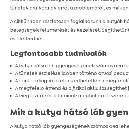
tünetek árulkodnak erről a problémáról, és milyen
A cikkünkben részletesen foglalkozunk a kutyák há
betegségek felismerését és kezelését. Segíthet
és életkedvét.
Legfontosabb tudnivalók
A kutya hátsó láb gyengeségének számos oka le
A tünetek észlelése időben történő orvosi beava
Az orvosi diagnózis elengedhetetlen a megfelel
A megfelelő étrend és a fizikai aktivitás segíthet 
A kiegészítők és vitaminok meghatározó szerepet
Mik a kutya hátsó láb gye
A kutya hátsó láb gyengeségének számos oka lehe