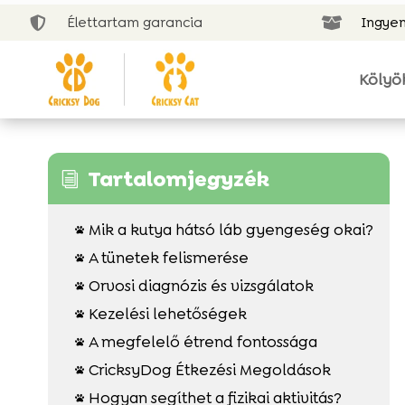
Élettartam garancia
Ingyen


Kölyö
Tartalomjegyzék
i
Mik a kutya hátsó láb gyengeség okai?

A tünetek felismerése

Orvosi diagnózis és vizsgálatok

Kezelési lehetőségek

A megfelelő étrend fontossága

CricksyDog Étkezési Megoldások

Hogyan segíthet a fizikai aktivitás?
