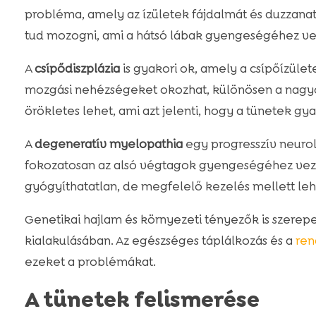
probléma, amely az ízületek fájdalmát és duzzanat
tud mozogni, ami a hátsó lábak gyengeségéhez ve
A
csípődiszplázia
is gyakori ok, amely a csípőízülete
mozgási nehézségeket okozhat, különösen a nagyo
örökletes lehet, ami azt jelenti, hogy a tünetek g
A
degeneratív myelopathia
egy progresszív neuro
fokozatosan az alsó végtagok gyengeségéhez veze
gyógyíthatatlan, de megfelelő kezelés mellett lehe
Genetikai hajlam és környezeti tényezők is szerep
kialakulásában. Az egészséges táplálkozás és a
ren
ezeket a problémákat.
A tünetek felismerése