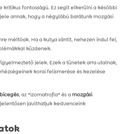
kritikus fontosságú. Ez segít elkerülni a későbbi
 jele annak, hogy a négylábú barátunk mozgási
mre méltóak. Ha a kutya sántít, nehezen indul fel,
roblémákkal küzdenek.
figyelmeztető jelek. Ezek a tünetek arra utalnak,
ehézségeinek korai felismerése és kezelése
 bicegés
, az *izomatrofia* és a
mozgási
 jelentősen javíthatjuk kedvenceink
latok