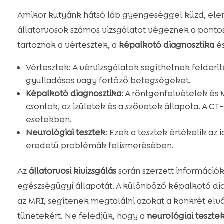
Amikor kutyánk hátsó láb gyengeséggel küzd, ele
állatorvosok számos vizsgálatot végeznek a ponto
tartoznak a vértesztek, a
képalkotó diagnosztika
é
Vértesztek: A vérvizsgálatok segíthetnek felderí
gyulladásos vagy fertőző betegségeket.
Képalkotó diagnosztika
: A röntgenfelvételek és
csontok, az izületek és a szövetek állapota. A C
esetekben.
Neurológiai tesztek
: Ezek a tesztek értékelik az
eredetű problémák felismerésében.
Az
állatorvosi kivizsgálás
során szerzett információ
egészségügyi állapotát. A különböző képalkotó dia
az MRI, segítenek megtalálni azokat a konkrét elv
tünetekért. Ne feledjük, hogy a
neurológiai teszte