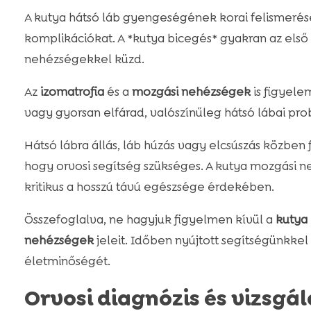
A kutya hátsó láb gyengeségének korai felismerése 
komplikációkat. A *kutya bicegés* gyakran az első
nehézségekkel küzd.
Az
izomatrofia
és a
mozgási nehézségek
is figyele
vagy gyorsan elfárad, valószínűleg hátsó lábai p
Hátsó lábra állás, láb húzás vagy elcsúszás közben 
hogy orvosi segítség szükséges. A kutya mozgási n
kritikus a hosszú távú egészsége érdekében.
Összefoglalva, ne hagyjuk figyelmen kívül a
kutya
nehézségek
jeleit. Időben nyújtott segítségünkkel
életminőségét.
Orvosi diagnózis és vizsgá