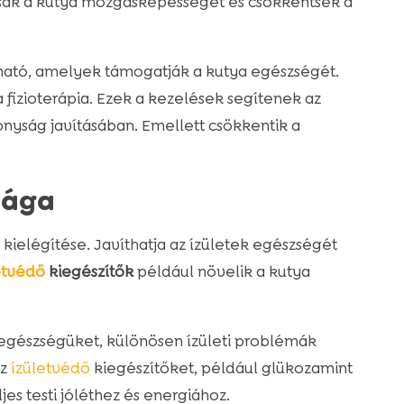
lítsák a kutya mozgásképességét és csökkentsék a
ható, amelyek támogatják a kutya egészségét.
 fizioterápia. Ezek a kezelések segítenek az
nyság javításában. Emellett csökkentik a
sága
kielégítése. Javíthatja az ízületek egészségét
etvédő
kiegészítők
például növelik a kutya
 egészségüket, különösen ízületi problémák
az
ízületvédő
kiegészítőket, például glükozamint
ljes testi jóléthez és energiához.