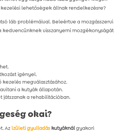
 kezelési lehetőségek állnak rendelkezésre?
tsó láb problémáival. Beleértve a mozgásszervi
ünk kedvencünknek visszanyerni mozgékonyságát
het.
tkozást igényel.
ő kezelés megválasztásához.
javítani a kutyák állapotán.
 játszanak a rehabilitációban.
ngeség okai?
t. Az
ízületi gyulladás
kutyáknál
gyakori