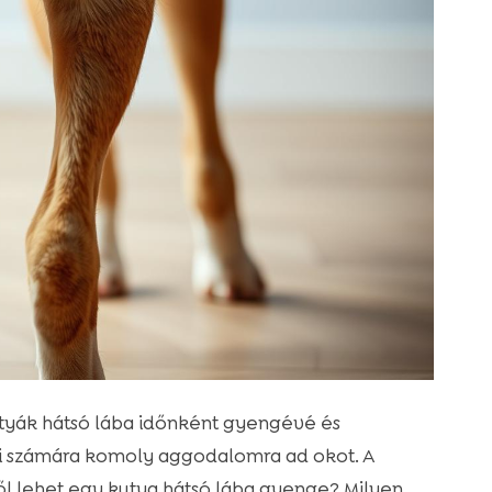
tyák hátsó lába időnként gyengévé és
 számára komoly aggodalomra ad okot. A
l lehet egy kutya hátsó lába gyenge? Milyen