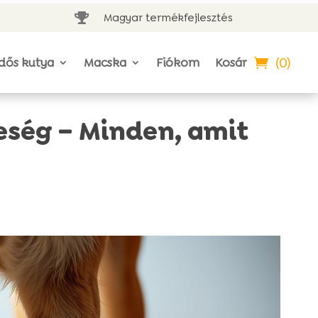
Magyar termékfejlesztés

(0)
dős kutya
Macska
Fiókom
Kosár
eség – Minden, amit