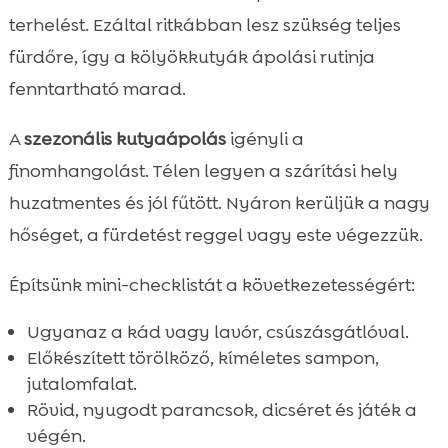
terhelést. Ezáltal ritkábban lesz szükség teljes
fürdőre, így a kölyökkutyák ápolási rutinja
fenntartható marad.
A
szezonális kutyaápolás
igényli a
finomhangolást. Télen legyen a szárítási hely
huzatmentes és jól fűtött. Nyáron kerüljük a nagy
hőséget, a fürdetést reggel vagy este végezzük.
Építsünk mini-checklistát a következetességért:
Ugyanaz a kád vagy lavór, csúszásgátlóval.
Előkészített törölköző, kíméletes sampon,
jutalomfalat.
Rövid, nyugodt parancsok, dicséret és játék a
végén.