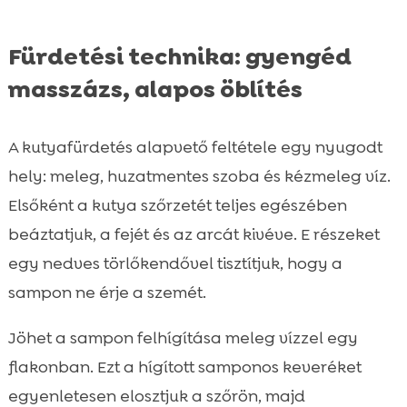
Fürdetési technika: gyengéd
masszázs, alapos öblítés
A kutyafürdetés alapvető feltétele egy nyugodt
hely: meleg, huzatmentes szoba és kézmeleg víz.
Elsőként a kutya szőrzetét teljes egészében
beáztatjuk, a fejét és az arcát kivéve. E részeket
egy nedves törlőkendővel tisztítjuk, hogy a
sampon ne érje a szemét.
Jöhet a sampon felhígítása meleg vízzel egy
flakonban. Ezt a hígított samponos keveréket
egyenletesen elosztjuk a szőrön, majd