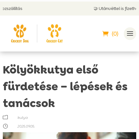
🤝 Utánvéttel is fizethetsz
(0)
Kölyökkutya első
fürdetése – lépések és
tanácsok
m
kutya
}
2025.09.05.