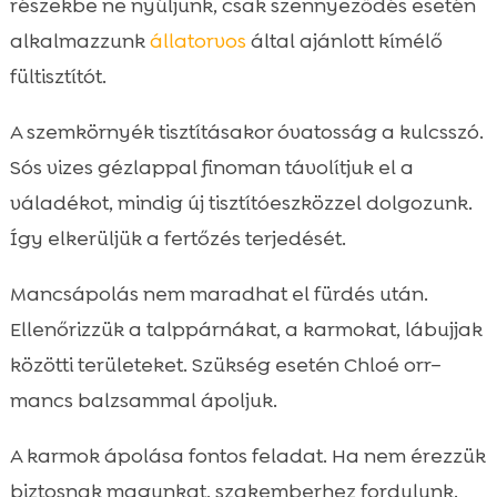
részekbe ne nyúljunk, csak szennyeződés esetén
alkalmazzunk
állatorvos
által ajánlott kímélő
fültisztítót.
A szemkörnyék tisztításakor óvatosság a kulcsszó.
Sós vizes gézlappal finoman távolítjuk el a
váladékot, mindig új tisztítóeszközzel dolgozunk.
Így elkerüljük a fertőzés terjedését.
Mancsápolás nem maradhat el fürdés után.
Ellenőrizzük a talppárnákat, a karmokat, lábujjak
közötti területeket. Szükség esetén Chloé orr–
mancs balzsammal ápoljuk.
A karmok ápolása fontos feladat. Ha nem érezzük
biztosnak magunkat, szakemberhez fordulunk.