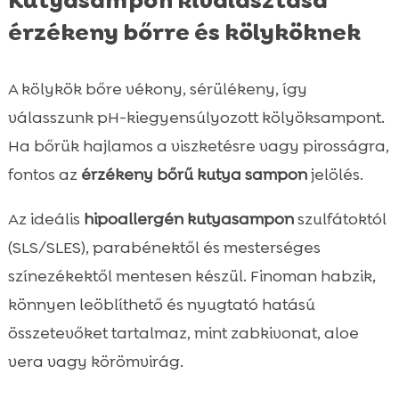
Kutyasampon kiválasztása
érzékeny bőrre és kölyköknek
A kölykök bőre vékony, sérülékeny, így
válasszunk pH-kiegyensúlyozott kölyöksampont.
Ha bőrük hajlamos a viszketésre vagy pirosságra,
fontos az
érzékeny bőrű kutya sampon
jelölés.
Az ideális
hipoallergén kutyasampon
szulfátoktól
(SLS/SLES), parabénektől és mesterséges
színezékektől mentesen készül. Finoman habzik,
könnyen leöblíthető és nyugtató hatású
összetevőket tartalmaz, mint zabkivonat, aloe
vera vagy körömvirág.