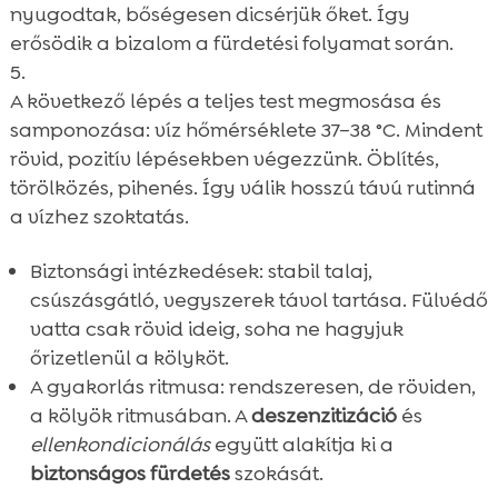
nyugodtak, bőségesen dicsérjük őket. Így
erősödik a bizalom a fürdetési folyamat során.
A következő lépés a teljes test megmosása és
samponozása: víz hőmérséklete 37–38 °C. Mindent
rövid, pozitív lépésekben végezzünk. Öblítés,
törölközés, pihenés. Így válik hosszú távú rutinná
a vízhez szoktatás.
Biztonsági intézkedések: stabil talaj,
csúszásgátló, vegyszerek távol tartása. Fülvédő
vatta csak rövid ideig, soha ne hagyjuk
őrizetlenül a kölyköt.
A gyakorlás ritmusa: rendszeresen, de röviden,
a kölyök ritmusában. A
deszenzitizáció
és
ellenkondicionálás
együtt alakítja ki a
biztonságos fürdetés
szokását.