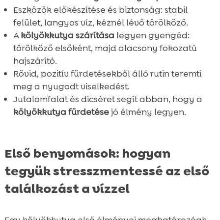
Összefoglaló

Eszközök előkészítése és biztonság: stabil
FAQ
felület, langyos víz, kéznél lévő törölköző.

A
kölyökkutya szárítása
legyen gyengéd:
törölköző elsőként, majd alacsony fokozatú
hajszárító.
Rövid, pozitív fürdetésekből álló rutin teremti
meg a nyugodt viselkedést.
Jutalomfalat és dicséret segít abban, hogy a
kölyökkutya fürdetése
jó élmény legyen.
Első benyomások: hogyan
tegyük stresszmentessé az első
találkozást a vízzel