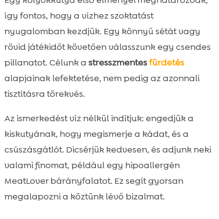
Egy kölyökkutya első élményei meghatározóak,
így fontos, hogy a vízhez szoktatást
nyugalomban kezdjük. Egy könnyű sétát vagy
rövid játékidőt követően válasszunk egy csendes
pillanatot. Célunk a
stresszmentes
fürdetés
alapjainak lefektetése, nem pedig az azonnali
tisztításra törekvés.
Az ismerkedést víz nélkül indítjuk: engedjük a
kiskutyának, hogy megismerje a kádat, és a
csúszásgátlót. Dicsérjük kedvesen, és adjunk neki
valami finomat, például egy hipoallergén
MeatLover bárányfalatot. Ez segít gyorsan
megalapozni a köztünk lévő bizalmat.