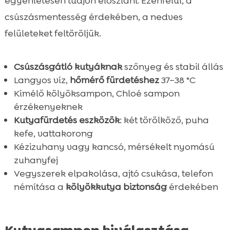
egyenletesen tudjon eloszlani. Ezenfelül, a
csúszásmentesség érdekében, a nedves
felületeket feltöröljük.
Csúszásgátló kutyáknak
szőnyeg és stabil állás
Langyos víz,
hőmérő fürdetéshez
37–38 °C
Kímélő kölyöksampon, Chloé sampon
érzékenyeknek
Kutyafürdetés eszközök
: két törölköző, puha
kefe, vattakorong
Kézizuhany vagy kancsó, mérsékelt nyomású
zuhanyfej
Vegyszerek elpakolása, ajtó csukása, telefon
némítása a
kölyökkutya biztonság
érdekében