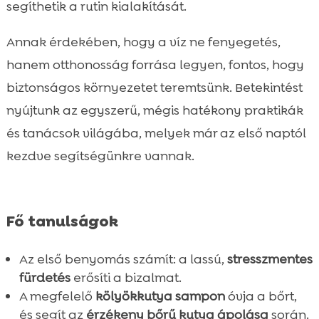
Rutin kialakítása: fürdetési gyakoriság és
segíthetik a rutin kialakítását.

szezonális tippek
Annak érdekében, hogy a víz ne fenyegetés,
Viselkedésformálás fürdés közben:

jutalomfalat, nyugalom, türelem
hanem otthonosság forrása legyen, fontos, hogy
Biztonság a kádban és zuhanyzóban:
biztonságos környezetet teremtsünk. Betekintést

csúszás, hőfok, vegyszerek
nyújtunk az egyszerű, mégis hatékony praktikák
Természetes és hipoallergén ápolás:

és tanácsok világába, melyek már az első naptól
összetevők, amelyekre figyeljünk
kezdve segítségünkre vannak.
Táplálás és bőr-szőr egészség: CricksyDog

megoldások kölyköknek és érzékeny
kutyáknak
Fő tanulságok
Gyakori hibák fürdetéskor és elkerülésük

Utazások, kutyakozmetika és otthoni

Az első benyomás számít: a lassú,
stresszmentes
ápolás összehangolása
fürdetés
erősíti a bizalmat.
Évszakos sajátosságok: téli és nyári

A megfelelő
kölyökkutya sampon
óvja a bőrt,
fürdetés praktikumai
és segít az
érzékeny bőrű kutya ápolása
során.