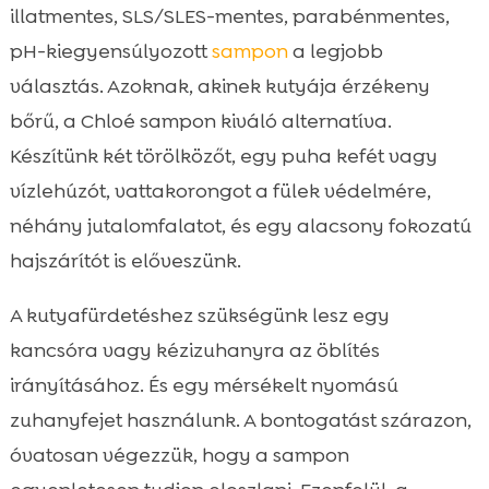
illatmentes, SLS/SLES-mentes, parabénmentes,
pH-kiegyensúlyozott
sampon
a legjobb
választás. Azoknak, akinek kutyája érzékeny
bőrű, a Chloé sampon kiváló alternatíva.
Készítünk két törölközőt, egy puha kefét vagy
vízlehúzót, vattakorongot a fülek védelmére,
néhány jutalomfalatot, és egy alacsony fokozatú
hajszárítót is előveszünk.
A kutyafürdetéshez szükségünk lesz egy
kancsóra vagy kézizuhanyra az öblítés
irányításához. És egy mérsékelt nyomású
zuhanyfejet használunk. A bontogatást szárazon,
óvatosan végezzük, hogy a sampon