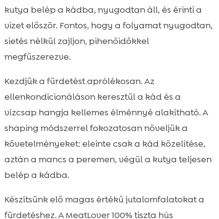
kutya belép a kádba, nyugodtan áll, és érinti a
vizet először. Fontos, hogy a folyamat nyugodtan,
sietés nélkül zajljon, pihenőidőkkel
megfűszerezve.
Kezdjük a fürdetést aprólékosan. Az
ellenkondicionáláson keresztül a kád és a
vízcsap hangja kellemes élménnyé alakítható. A
shaping módszerrel fokozatosan növeljük a
követelményeket: eleinte csak a kád közelítése,
aztán a mancs a peremen, végül a kutya teljesen
belép a kádba.
Készítsünk elő magas értékű jutalomfalatokat a
fürdetéshez. A MeatLover 100% tiszta hús