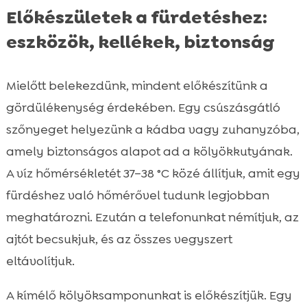
Előkészületek a fürdetéshez:
eszközök, kellékek, biztonság
Mielőtt belekezdünk, mindent előkészítünk a
gördülékenység érdekében. Egy csúszásgátló
szőnyeget helyezünk a kádba vagy zuhanyzóba,
amely biztonságos alapot ad a kölyökkutyának.
A víz hőmérsékletét 37–38 °C közé állítjuk, amit egy
fürdéshez való hőmérővel tudunk legjobban
meghatározni. Ezután a telefonunkat némítjuk, az
ajtót becsukjuk, és az összes vegyszert
eltávolítjuk.
A kímélő kölyöksamponunkat is előkészítjük. Egy