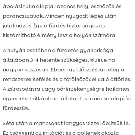
ápolási rutin alapjai: azonos hely, eszközök és
parancsszavak. Minden nyugodt lépés után
jutalmazás. Így a fürdés biztonságos és
kiszámítható élmény lesz a kölyök számára.
A kutyák esetében a fürdetés gyakorisága
általában 3-4 hetente szükséges, kivéve ha
nagyon koszosak. Ebben az időszakban elég a
rendszeres kefélés és a törölközővel való áttörlés.
A zsírosodásra vagy bőrérzékenységre hajlamos
egyedeket ritkábban, állatorvos tanácsa alapján
fürdessük.
Séta után a mancsokat langyos vízzel öblítsük le.
Ez csökkenti az irritációt és a pollenek okozta