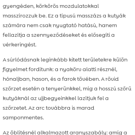
gyengéden, körkörös mozdulatokkal
masszírozzuk be. Ez a típusú masszázs a kutyák
számára nem csak nyugtató hatású, hanem
fellazítja a szennyeződéseket és elősegíti a
vérkeringést.
A súrlódásnak leginkább kitett területekre külön
figyelmet fordítunk: a nyakörv alatti résznél,
hónaljban, hason, és a farok tövében. A rövid
szőrzet esetén a tenyerünkkel, míg a hosszú szőrű
kutyáknál az ujjbegyeinkkel lazítjuk fel a
szőrzetet. Az arc továbbra is marad
samponmentes.
Az öblítésnél alkalmazott aranyszabály: amíg a