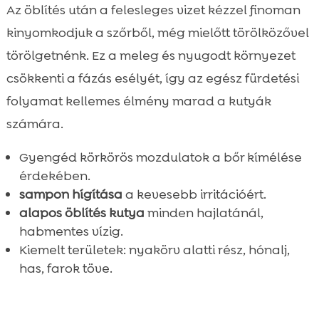
Az öblítés után a felesleges vizet kézzel finoman
kinyomkodjuk a szőrből, még mielőtt törölközővel
törölgetnénk. Ez a meleg és nyugodt környezet
csökkenti a fázás esélyét, így az egész fürdetési
folyamat kellemes élmény marad a kutyák
számára.
Gyengéd körkörös mozdulatok a bőr kímélése
érdekében.
sampon hígítása
a kevesebb irritációért.
alapos öblítés kutya
minden hajlatánál,
habmentes vízig.
Kiemelt területek: nyakörv alatti rész, hónalj,
has, farok töve.