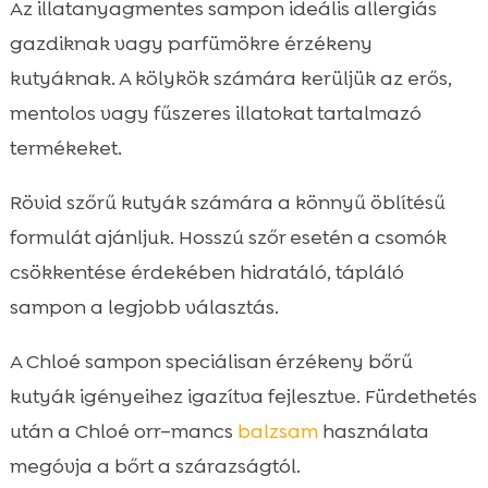
Az illatanyagmentes sampon ideális allergiás
gazdiknak vagy parfümökre érzékeny
kutyáknak. A kölykök számára kerüljük az erős,
mentolos vagy fűszeres illatokat tartalmazó
termékeket.
Rövid szőrű kutyák számára a könnyű öblítésű
formulát ajánljuk. Hosszú szőr esetén a csomók
csökkentése érdekében hidratáló, tápláló
sampon a legjobb választás.
A Chloé sampon speciálisan érzékeny bőrű
kutyák igényeihez igazítva fejlesztve. Fürdethetés
után a Chloé orr–mancs
balzsam
használata
megóvja a bőrt a szárazságtól.