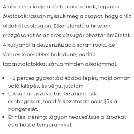
Amikor már ideje a víz bevonásának, legyünk
óvatosak: lassan nyissuk meg a csapot, hogy a víz
oldalról csobogjon. Elkerülendő a hirtelen
mozgásokat és az erős vízsugár okozta rémületet.
A kutyánál a deszenzitizáció során rövid, de
sikeres lépésekkel haladunk, pozitív
tapasztalatokkal zárva minden alkalommal.
1–2 perces gyakorlás: kádba lépés, majd onnan
való kilépés, és végül jutalom.
Lassú hangszoktatás: kezdjük halk
csobogással, majd fokozatosan növeljük a
hangerejét.
Érintés-tréning: lágyan nedvesítsük a lábakat
és a hast a tenyerünkkel.