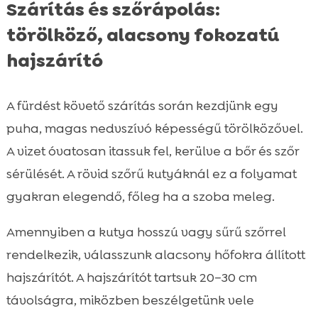
Szárítás és szőrápolás:
törölköző, alacsony fokozatú
hajszárító
A fürdést követő szárítás során kezdjünk egy
puha, magas nedvszívó képességű törölközővel.
A vizet óvatosan itassuk fel, kerülve a bőr és szőr
sérülését. A rövid szőrű kutyáknál ez a folyamat
gyakran elegendő, főleg ha a szoba meleg.
Amennyiben a kutya hosszú vagy sűrű szőrrel
rendelkezik, válasszunk alacsony hőfokra állított
hajszárítót. A hajszárítót tartsuk 20–30 cm
távolságra, miközben beszélgetünk vele