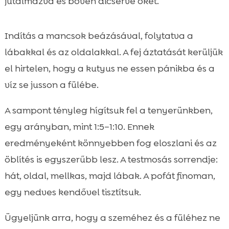
jutalmazva és bőven dicsérve őket.
Indítás a mancsok beázásával, folytatva a
lábakkal és az oldalakkal. A fej áztatását kerüljük
el hirtelen, hogy a kutyus ne essen pánikba és a
víz se jusson a fülébe.
A sampont tényleg hígítsuk fel a tenyerünkben,
egy arányban, mint 1:5–1:10. Ennek
eredményeként könnyebben fog eloszlani és az
öblítés is egyszerűbb lesz. A testmosás sorrendje:
hát, oldal, mellkas, majd lábak. A pofát finoman,
egy nedves kendővel tisztítsuk.
Ügyeljünk arra, hogy a szeméhez és a füléhez ne