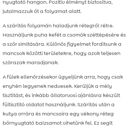
nyugtató hangon. Pozitív élményt biztosítva,
jutalmazzuk őt a folyamat alatt.
A szárítás folyamán haladjunk rétegről rétre.
Használjunk puha kefét a csomók széttépésére és
a szőr simítására. Különös figyelmet fordítsunk a
mancsok közötti területekre, hogy azok teljesen
szárazak maradjanak.
A fülek ellenőrzésekor ügyeljünk arra, hogy csak
enyhén legyenek nedvesek. Kerüljük a mély
tisztítást, és inkább állatorvosi ajánlásra készült
fültisztító oldatot használjunk. Szárítás után a
kutya orrára és mancsaira egy vékony réteg
bőrnyugtató balzsamot vihetünk fel. Ez segít