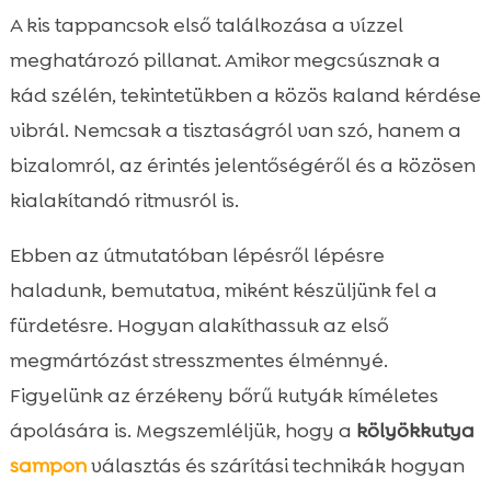
Első benyomások: hogyan tegyük
A kis tappancsok első találkozása a vízzel

stresszmentessé az első találkozást a vízzel
meghatározó pillanat. Amikor megcsúsznak a
Előkészületek a fürdetéshez: eszközök,

kád szélén, tekintetükben a közös kaland kérdése
kellékek, biztonság
vibrál. Nemcsak a tisztaságról van szó, hanem a
Kutyasampon kiválasztása érzékeny bőrre

bizalomról, az érintés jelentőségéről és a közösen
és kölyköknek
kialakítandó ritmusról is.
kölyökkutya első fürdetés

Vízhez szoktatás lépései: fokozatosság és

Ebben az útmutatóban lépésről lépésre
biztonság
haladunk, bemutatva, miként készüljünk fel a
Fürdetési technika: gyengéd masszázs,

fürdetésre. Hogyan alakíthassuk az első
alapos öblítés
megmártózást stresszmentes élménnyé.
Szárítás és szőrápolás: törölköző, alacsony

Figyelünk az érzékeny bőrű kutyák kíméletes
fokozatú hajszárító
ápolására is. Megszemléljük, hogy a
kölyökkutya
Utógondozás: fülek, szemek, mancsok és

orr ápolása
sampon
választás és szárítási technikák hogyan