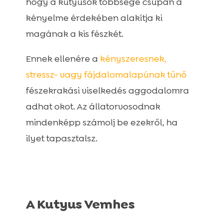
hogy a kutyusok többsége csupán a
kényelme érdekében alakítja ki
magának a kis fészkét.
Ennek ellenére a
kényszeresnek,
stressz- vagy fájdalomalapúnak tűnő
fészekrakási viselkedés aggodalomra
adhat okot. Az állatorvosodnak
mindenképp számolj be ezekről, ha
ilyet tapasztalsz.
A Kutyus Vemhes