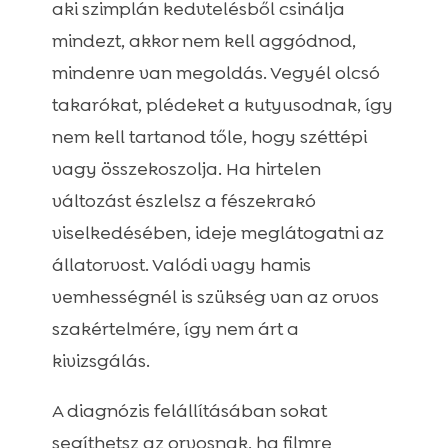
aki szimplán kedvtelésből csinálja
mindezt, akkor nem kell aggódnod,
mindenre van megoldás. Vegyél olcsó
takarókat, plédeket a kutyusodnak, így
nem kell tartanod tőle, hogy széttépi
vagy összekoszolja. Ha hirtelen
változást észlelsz a fészekrakó
viselkedésében, ideje meglátogatni az
állatorvost. Valódi vagy hamis
vemhességnél is szükség van az orvos
szakértelmére, így nem árt a
kivizsgálás.
A diagnózis felállításában sokat
segíthetsz az orvosnak, ha filmre