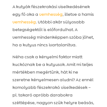
A kutyák fészekrakási viselkedésének
egy fő oka a
vemhesség
, illetve a hamis
vemhesség
. Utóbbi akár súlyosabb
betegségektől is előfordulhat. A
vemhesség mindenképpen szóba jöhet,
ha a kutyus nincs ivartalanítva.
Néha csak a kényelmi faktor miatt
kuckóznak be a kutyusok. Amit mi teljes
mértékben megértünk, hát ki ne
szeretne kényelmesen aludni? Az ennél
komolyabb fészekrakó viselkedések –
pl. takaró apróbb darabokra
széttépése, nagyon szűk helyre beásás,