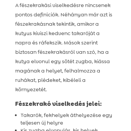
A fészekrakási viselkedésre nincsenek
pontos definíciók. Néhányan már azt is
fészekrakásnak tekintik, amikor a
kutyus kiviszi kedvenc takaróját a
napra és ráfekszik. Mások szerint
biztosan fészekrakásról van szó, ha a
kutya elvonul egy sötét zugba, kiássa
magának a helyet, felhalmozza a
ruhákat, plédeket, kibéleli a
környezetét.
Fészekrakó viselkedés jelei:
Takarók, fekhelyek áthelyezése egy
teljesen új helyre
Kis zugba elvonulás, kis helyek