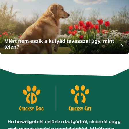
Miért nem eszik a kutyád tavasszal úgy, mint
télen?
Ha beszélgetnél velünk a kutyádról, cicádról vagy
csak megosztanád a gondolataidat, írj bátran a