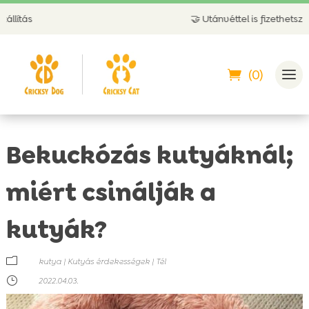
🤝 Utánvéttel is fizethetsz
(0)
Bekuckózás kutyáknál;
miért csinálják a
kutyák?
m
kutya
|
Kutyás érdekességek
|
Tél
}
2022.04.03.