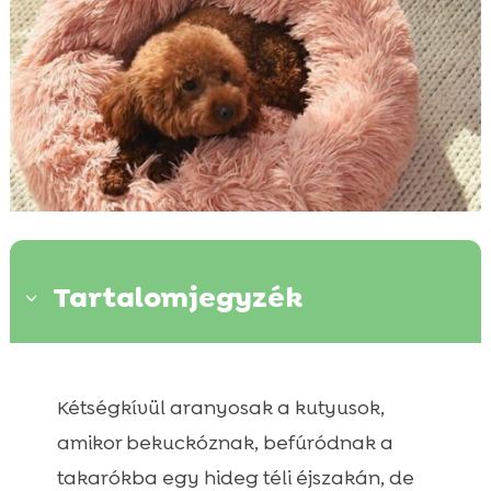
Tartalomjegyzék
3
Miért Fészkelnek a Kutyák?

Kétségkívül aranyosak a kutyusok,
Kényelem

A Kutyus Vemhes
amikor bekuckóznak, befúródnak a

Amikor a Kutyus Azt Hiszi, Hogy Vemhes
takarókba egy hideg téli éjszakán, de
