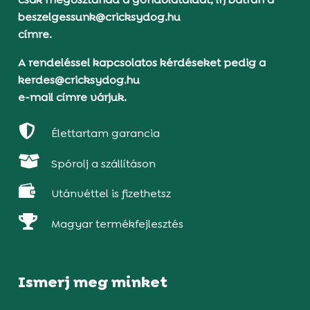
beszelgessunk@cricksydog.hu
címre.
A rendeléssel kapcsolatos kérdéseket pedig a
kerdes@cricksydog.hu
e-mail címre várjuk.

Élettartam garancia

Spórolj a szállításon

Utánvéttel is fizethetsz

Magyar termékfejlesztés
Ismerj meg minket