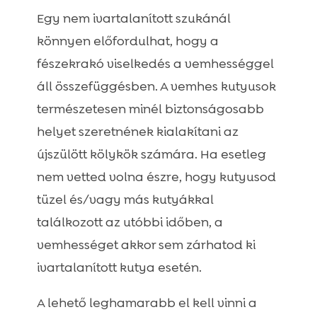
Egy nem ivartalanított szukánál
könnyen előfordulhat, hogy a
fészekrakó viselkedés a vemhességgel
áll összefüggésben. A vemhes kutyusok
természetesen minél biztonságosabb
helyet szeretnének kialakítani az
újszülött kölykök számára. Ha esetleg
nem vetted volna észre, hogy kutyusod
tüzel és/vagy más kutyákkal
találkozott az utóbbi időben, a
vemhességet akkor sem zárhatod ki
ivartalanított kutya esetén.
A lehető leghamarabb el kell vinni a