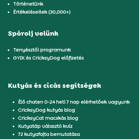
Történetünk
Értékeléseitek (30,000+)
Spórolj velünk
Tenyésztői programunk
GYIK és CricksyDog előfizetés
Kutyás és cicás segítségek
Élő chaten 0-24 heti 7 nap elérhetőek vagyunk
CricksyDog kutyás blog
CricksyCat macskás blog
Kutyatáp választó kvíz
72 kutyafajta bemutatása