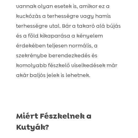
A Fészekrakás (bekuckózás) jelei
vannak olyan esetek is, amikor ez a

Mi A Megoldás?
kuckózás a terhességre vagy hamis

Kutya tavasz: rovarvédelem!
terhességre utal. Bár a takaró alá bújás

Kutya problémák: Útmutató az
és a föld kikaparása a kényelem

egészséghez és viselkedéshez
érdekében teljesen normális, a
Kutya tavasz: Tippek kutyásoknak

szekrénybe berendezkedés és
komolyabb fészkelő viselkedések már
akár baljós jelek is lehetnek.
Miért Fészkelnek a
Kutyák?