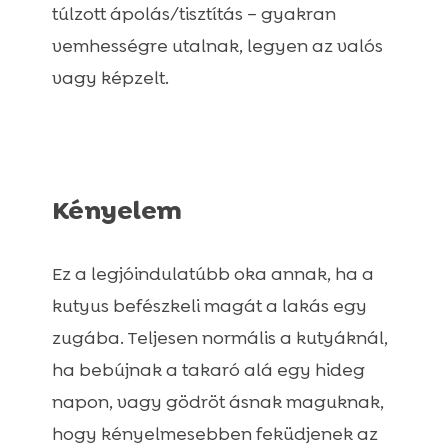
túlzott ápolás/tisztítás – gyakran
vemhességre utalnak, legyen az valós
vagy képzelt.
Kényelem
Ez a legjóindulatúbb oka annak, ha a
kutyus befészkeli magát a lakás egy
zugába. Teljesen normális a kutyáknál,
ha bebújnak a takaró alá egy hideg
napon, vagy gödröt ásnak maguknak,
hogy kényelmesebben feküdjenek az