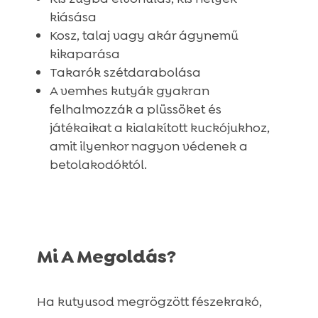
kiásása
Kosz, talaj vagy akár ágynemű
kikaparása
Takarók szétdarabolása
A vemhes kutyák gyakran
felhalmozzák a plüssöket és
játékaikat a kialakított kuckójukhoz,
amit ilyenkor nagyon védenek a
betolakodóktól.
Mi A Megoldás?
Ha kutyusod megrögzött fészekrakó,