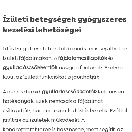
Ízületi betegségek gyógyszeres
kezelési lehetőségei
Idős kutyák esetében több módszer is segíthet az
ízületi fájdalmakon. A
fájdalomcsillapítók
és
gyulladáscsökkentők
nagyon fontosak. Ezeken
kívül az ízületi funkciókat is javíthatják.
A nem-szteroid
gyulladáscsökkentők
különösen
hatékonyak. Ezek nemcsak a fájdalmat
csillapítják, hanem a gyulladást is kezelik. Ezáltal
javítják az ízületek működését. A
kondroprotektorok is hasznosak, mert segítik az