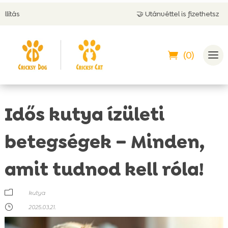
🤝 Utánvéttel is fizethetsz
(0)
Idős kutya ízületi
betegségek – Minden,
amit tudnod kell róla!
m
kutya
}
2025.03.21.