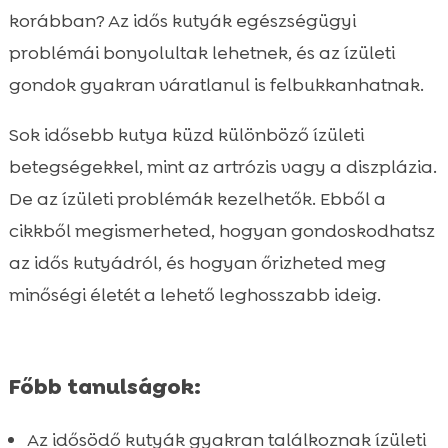
betegségek?
korábban? Az idős kutyák egészségügyi
Idős kutya ellátása ízületi betegségekkel

problémái bonyolultak lehetnek, és az ízületi
Hogyan előzhetők meg az ízületi

gondok gyakran váratlanul is felbukkanhatnak.
betegségek az idős kutyánál?
Táplálkozás és idős kutya ízületi
Sok idősebb kutya küzd különböző ízületi

betegségek
betegségekkel, mint az artrózis vagy a diszplázia.
Fontos vitaminok és kiegészítők az idős

De az ízületi problémák kezelhetők. Ebből a
kutya számára
cikkből megismerheted, hogyan gondoskodhatsz
CricksyDog ételek az idős kutyák

az idős kutyádról, és hogyan őrizheted meg
egészségéért
minőségi életét a lehető leghosszabb ideig.
Kutya fizioterápia és masszázs

Kiegészítők és eszközök az idős kutyák

számára
Főbb tanulságok:
Alternatív gyógyászat és idős kutya ízületi

betegségek
Az idősödő kutyák gyakran találkoznak ízületi
Idős kutya étrendje és táplálékkiegészítők
