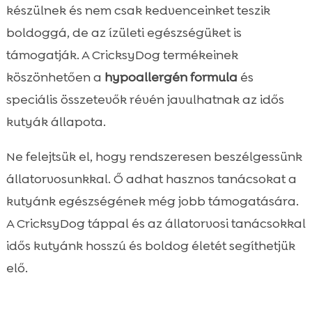
készülnek és nem csak kedvenceinket teszik
boldoggá, de az ízületi egészségüket is
támogatják. A CricksyDog termékeinek
köszönhetően a
hypoallergén formula
és
speciális összetevők révén javulhatnak az idős
kutyák állapota.
Ne felejtsük el, hogy rendszeresen beszélgessünk
állatorvosunkkal. Ő adhat hasznos tanácsokat a
kutyánk egészségének még jobb támogatására.
A CricksyDog táppal és az állatorvosi tanácsokkal
idős kutyánk hosszú és boldog életét segíthetjük
elő.