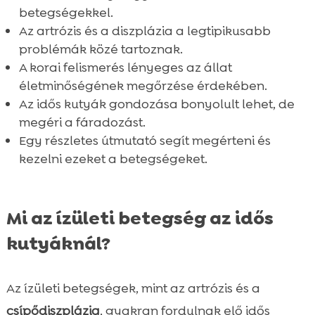
betegségekkel.
Idős kutya mozgása megfelelő ízületi

Az artrózis és a diszplázia a legtipikusabb
kezelés mellett
problémák közé tartoznak.
Kutyakozmetika és ápolás idős kutyák

A korai felismerés lényeges az állat
esetében
életminőségének megőrzése érdekében.
Ízületi betegségek gyógyszeres kezelési
Az idős kutyák gondozása bonyolult lehet, de

lehetőségei
megéri a fáradozást.
Egy részletes útmutató segít megérteni és
Idős kutya ízületi betegségek és környezeti

kezelni ezeket a betegségeket.
hatások
Összefoglaló

FAQ

Mi az ízületi betegség az idős
kutyáknál?
Az ízületi betegségek, mint az artrózis és a
csípődiszplázia
, gyakran fordulnak elő idős