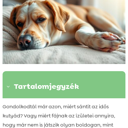
Tartalomjegyzék
3
Mi az ízületi betegség az idős kutyáknál?
Gondolkodtál már azon, miért sántít az idős

Az idős kutya ízületi problémák tünetei
kutyád? Vagy miért fájnak az ízületei annyira,

Hogyan diagnosztizálhatók az ízületi
hogy már nem is játszik olyan boldogan, mint
