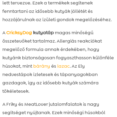
lett tervezve. Ezek a termékek segítenek
fenntartani az idősebb kutyák jóllétét és
hozzájárulnak az ízületi gondok megelőzéséhez.
A
CricksyDog
kutyatáp
magas minőségű
összetevőket tartalmaz. Allergiás reakciókat
megelőző formula annak érdekében, hogy
kutyánk biztonságosan fogyaszthasson különféle
húsokat, mint
bárány
és
lazac
. Az Ely
nedvestápok ízletesek és tápanyagokban
gazdagok, így az idősebb kutyák számára
tökéletesek.
A Friky és MeatLover jutalomfalatok is nagy
segítséget nyújtanak. Ezek minőségi húsokból