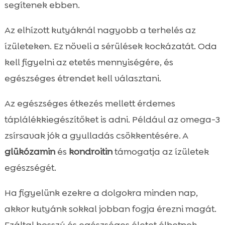
segítenek ebben.
Az elhízott kutyáknál nagyobb a terhelés az
ízületeken. Ez növeli a sérülések kockázatát. Oda
kell figyelni az etetés mennyiségére, és
egészséges étrendet kell választani.
Az egészséges étkezés mellett érdemes
táplálékkiegészítőket is adni. Például az omega-3
zsírsavak jók a gyulladás csökkentésére. A
glükózamin
és
kondroitin
támogatja az ízületek
egészségét.
Ha figyelünk ezekre a dolgokra minden nap,
akkor kutyánk sokkal jobban fogja érezni magát.
Ezáltal hosszú és egészséges életet élhetnek.