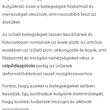
kutyáknál. Ezek a betegségek fájdalmat és
merevséget okoznak, ami rosszabbá teszi az
életüket.
Az ízületi betegségek lassan kezdődnek és
fokozatosan romlanak az évek alatt. Az artrózis
esetében az ízületi porc vékonyodik és kopik, ami
fájdalmat és mozgási nehézségeket okoz. A
csípődiszplázia
pedig az ízületek
deformálódásával vezet mozgászavarhoz.
Fontos, hogy ezeket a betegségeket időben
kezeljük. Így javíthatjuk kutyáink életminőségét,
hogy tovább tudjanak mozogni és aktívak
maradjanak.