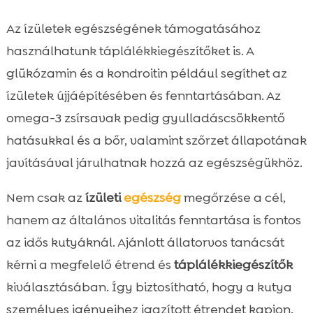
Az ízületek egészségének támogatásához
használhatunk táplálékkiegészítőket is. A
glükózamin és a kondroitin például segíthet az
ízületek újjáépítésében és fenntartásában. Az
omega-3 zsírsavak pedig gyulladáscsökkentő
hatásukkal és a bőr, valamint szőrzet állapotának
javításával járulhatnak hozzá az egészségükhöz.
Nem csak az
ízületi
egészség
megőrzése a cél,
hanem az általános vitalitás fenntartása is fontos
az idős kutyáknál. Ajánlott állatorvos tanácsát
kérni a megfelelő étrend és
táplálékkiegészítők
kiválasztásában. Így biztosítható, hogy a kutya
személyes igényeihez igazított étrendet kapjon.