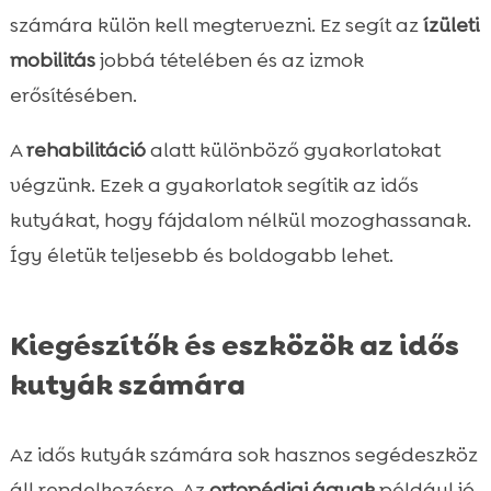
számára külön kell megtervezni. Ez segít az
ízületi
mobilitás
jobbá tételében és az izmok
erősítésében.
A
rehabilitáció
alatt különböző gyakorlatokat
végzünk. Ezek a gyakorlatok segítik az idős
kutyákat, hogy fájdalom nélkül mozoghassanak.
Így életük teljesebb és boldogabb lehet.
Kiegészítők és eszközök az idős
kutyák számára
Az idős kutyák számára sok hasznos segédeszköz
áll rendelkezésre. Az
ortopédiai ágyak
például jó