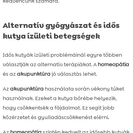
kedvencünk számára.
Alternatív gyógyászat és idős
kutya ízületi betegségek
Idős kutyák ízületi problémáinál egyre többen
választják az alternatív terápiákat. A
homeopátia
és az
akupunktúra
jó választás lehet.
Az
akupunktúra
használata során vékony tűket
használnak. Ezeket a kutya bőrébe helyezik,
hogy csökkentsék a fájdalmat. Ez segít jobb
közérzetet és gyulladáscsökkenést elérni.
Az
homeopátia
szintén kedvelt az idősebb kutyák