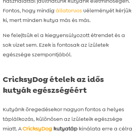
használattal javíthatunk kutyánk életminőségén.
Fontos, hogy mindig
állatorvos
véleményét kérjük
ki, mert minden kutya más és más.
Ne felejtsük el a kiegyensúlyozott étrendet és a
sok vizet sem. Ezek is fontosak az ízületek
egészsége szempontjából.
CricksyDog ételek az idős
kutyák egészségéért
Kutyánk öregedésekor nagyon fontos a helyes
táplálkozás, különösen az ízületeik egészsége
miatt. A
CricksyDog
kutyatáp
kínálata erre a célra