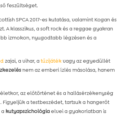
ső feszültséget.
cottish SPCA 2017-es kutatása, valamint Kogan és
. A klasszikus, a soft rock és a reggae gyakran
zább izmokon, nyugodtabb légzésen és a
éd
zajai, a vihar, a
tűzijáték
vagy az egyedüllét
szkezelés
nem az emberi ízlés másolása, hanem
z életkor, az előtörténet és a hallásérzékenység
. Figyeljük a testbeszédet, tartsuk a hangerőt
y a
kutyapszichológia
elvei a gyakorlatban is