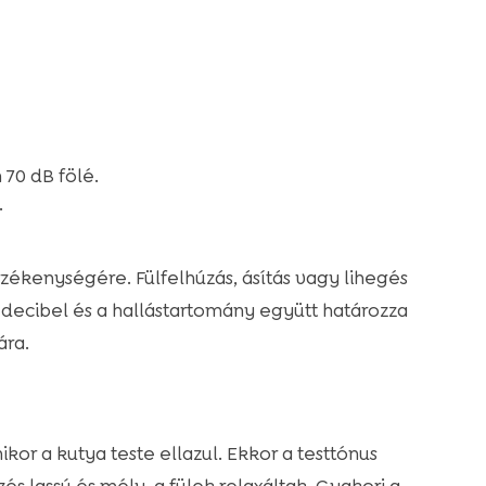
70 dB fölé.
.
rzékenységére. Fülfelhúzás, ásítás vagy lihegés
 decibel és a hallástartomány együtt határozza
ára.
or a kutya teste ellazul. Ekkor a testtónus
zés lassú és mély, a fülek relaxáltak. Gyakori a