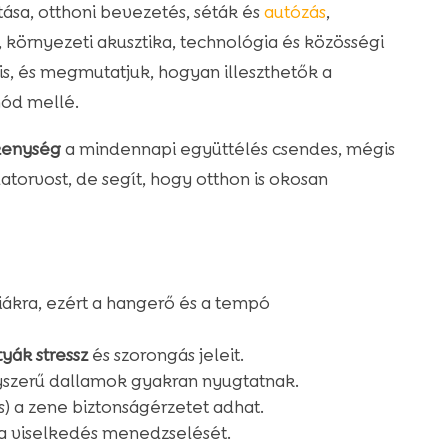
atása, otthoni bevezetés, séták és
autózás
,
, környezeti akusztika, technológia és közösségi
is, és megmutatjuk, hogyan illeszthetők a
mód mellé.
kenység
a mindennapi együttélés csendes, mégis
latorvost, de segít, hogy otthon is okosan
ákra, ezért a hangerő és a tempó
yák stressz
és szorongás jeleit.
yszerű dallamok gyakran nyugtatnak.
s) a zene biztonságérzetet adhat.
s a viselkedés menedzselését.