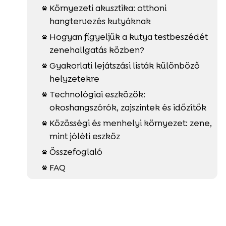
Környezeti akusztika: otthoni

hangtervezés kutyáknak
Hogyan figyeljük a kutya testbeszédét

zenehallgatás közben?
Gyakorlati lejátszási listák különböző

helyzetekre
Technológiai eszközök:

okoshangszórók, zajszintek és időzítők
Közösségi és menhelyi környezet: zene,

mint jóléti eszköz
Összefoglaló

FAQ
