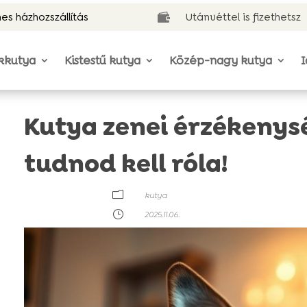
es házhozszállítás
Utánvéttel is fizethetsz

kkutya
Kistestű kutya
Közép-nagy kutya
I
Kutya zenei érzékenys
tudnod kell róla!
m
kutya
}
2025.11.06.