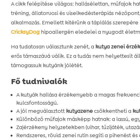
A cikk felépítése világos: hallásélettan, műfajok h
tréning, állatorvosi és viselkedésterápiás nézőpont
alkalmazás. Emellett kitérünk a táplálás szerepére 
CricksyDog
hipoallergén eledelei a nyugodt élet
Ha tudatosan választunk zenét, a
kutya zenei érzé
erős támaszává válik. Ez a tudás nem helyettesít ál
támogassuk kutyánk jólétét.
Fő tudnivalók
A kutyák hallása érzékenyebb a magas frekvenci
kulcsfontosságú.
A jól megválasztott
kutyazene
csökkentheti a
kut
Különböző műfajok másképp hatnak: a lassú, eg
Zajérzékeny helyzetekben (vihar, tűzijáték, utazá
Rendszeres, rövid zenei rutin segíti a pihenést é