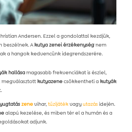
hristian Andersen. Ezzel a gondolattal kezdjük,
n beszélnek. A
kutya zenei érzékenység
nem
tnak a hangok kedvencünk idegrendszerére.
yák hallása
magasabb frekvenciákat is észlel,
ól megválasztott
kutyazene
csökkentheti a
kutyák
.
yugtatás
zene
vihar,
tűzijáték
vagy
utazás
idején.
ne
alapú kezelése, és miben tér el a humán és a
egoldásokat adjunk.