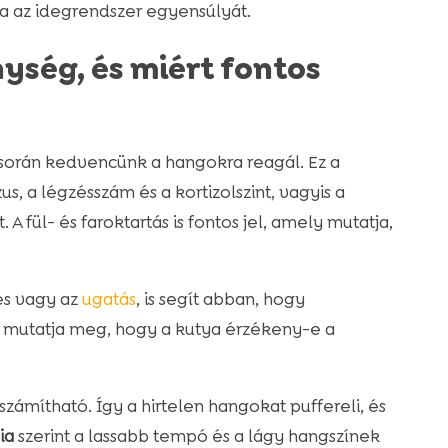
ja az idegrendszer egyensúlyát.
ység, és miért fontos
során kedvencünk a hangokra reagál. Ez a
zus, a légzésszám és a kortizolszint, vagyis a
 A fül- és faroktartás is fontos jel, amely mutatja,
tés vagy az
ugatás
, is segít abban, hogy
 mutatja meg, hogy a kutya érzékeny-e a
iszámítható. Így a hirtelen hangokat puffereli, és
ia
szerint a lassabb tempó és a lágy hangszínek