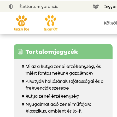
Élettartam garancia
Ingyen


Kölyö
Tartalomjegyzék
i
Mi az a kutya zenei érzékenység, és

miért fontos nekünk gazdiknak?
A kutyák hallásának sajátosságai és a

frekvenciák szerepe
kutya zenei érzékenység

Nyugalmat adó zenei műfajok:

klasszikus, ambient és lo-fi