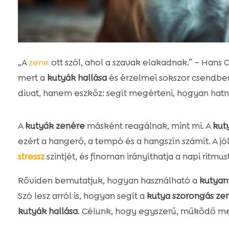
„A
zene
ott szól, ahol a szavak elakadnak.” – Hans C
mert a
kutyák hallása
és érzelmei sokszor csendbe
divat, hanem eszköz: segít megérteni, hogyan ha
A
kutyák zenére
másként reagálnak, mint mi. A
kut
ezért a hangerő, a tempó és a hangszín számít. A j
stressz
szintjét, és finoman irányíthatja a napi ritmust
Röviden bemutatjuk, hogyan használható a
kutyan
Szó lesz arról is, hogyan segít a
kutya szorongás ze
kutyák hallása
. Célunk, hogy egyszerű, működő m