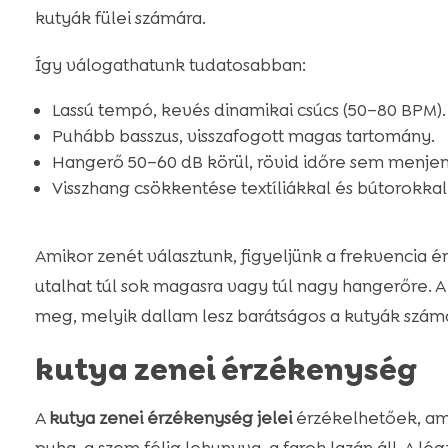
kutyák fülei számára.
Így válogathatunk tudatosabban:
Lassú tempó, kevés dinamikai csúcs (50–80 BPM).
Puhább basszus, visszafogott magas tartomány.
Hangerő 50–60 dB körül, rövid időre sem menjen 
Visszhang csökkentése textíliákkal és bútorokkal
Amikor zenét választunk, figyeljünk a frekvencia é
utalhat túl sok magasra vagy túl nagy hangerőre. A
meg, melyik dallam lesz barátságos a kutyák szám
kutya zenei érzékenység
A
kutya zenei érzékenység jelei
érzékelhetőek, amik
puha, a szem félig lehunyva, a farok lazán áll. A lég