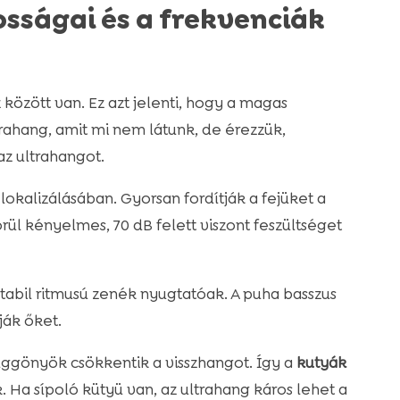
sságai és a frekvenciák
között van. Ez azt jelenti, hogy a magas
ahang, amit mi nem látunk, de érezzük,
az ultrahangot.
lokalizálásában. Gyorsan fordítják a fejüket a
örül kényelmes, 70 dB felett viszont feszültséget
 stabil ritmusú zenék nyugtatóak. A puha basszus
ják őket.
függönyök csökkentik a visszhangot. Így a
kutyák
 Ha sípoló kütyü van, az ultrahang káros lehet a