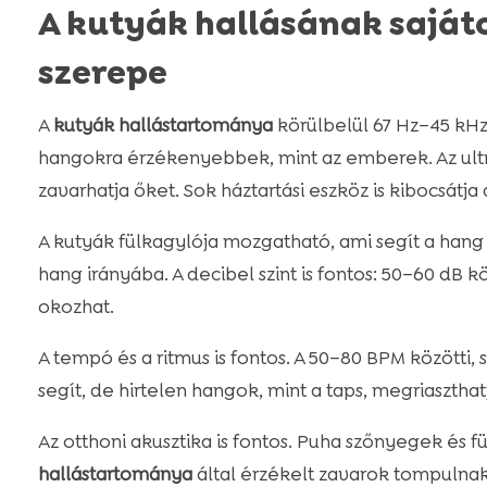
A kutyák hallásának sajáto
szerepe
A
kutyák hallástartománya
körülbelül 67 Hz–45 kHz 
hangokra érzékenyebbek, mint az emberek. Az ultr
zavarhatja őket. Sok háztartási eszköz is kibocsátja 
A kutyák fülkagylója mozgatható, ami segít a hang 
hang irányába. A decibel szint is fontos: 50–60 dB k
okozhat.
A tempó és a ritmus is fontos. A 50–80 BPM közötti,
segít, de hirtelen hangok, mint a taps, megriaszthat
Az otthoni akusztika is fontos. Puha szőnyegek és 
hallástartománya
által érzékelt zavarok tompulnak.