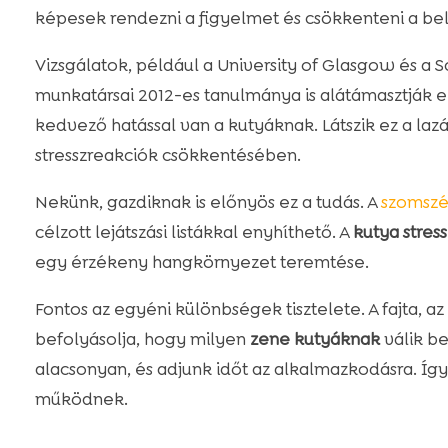
képesek rendezni a figyelmet és csökkenteni a bel
Vizsgálatok, például a University of Glasgow és a S
munkatársai 2012-es tanulmánya is alátámasztják ezt
kedvező hatással van a kutyáknak. Látszik ez a la
stresszreakciók csökkentésében.
Nekünk, gazdiknak is előnyös ez a tudás. A
szomsz
célzott lejátszási listákkal enyhíthető. A
kutya stres
egy érzékeny hangkörnyezet teremtése.
Fontos az egyéni különbségek tisztelete. A fajta, a
befolyásolja, hogy milyen
zene kutyáknak
válik be
alacsonyan, és adjunk időt az alkalmazkodásra. Íg
működnek.