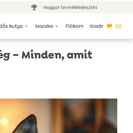
Magyar termékfejlesztés

(0)
dős kutya
Macska
Fiókom
Kosár
ég – Minden, amit