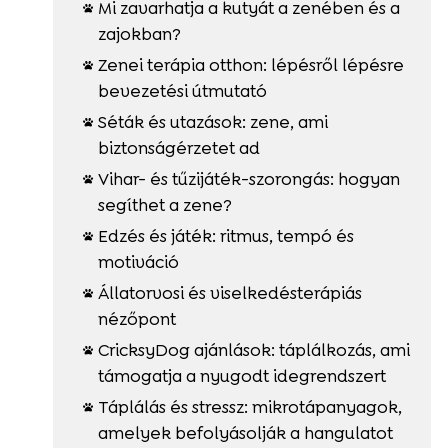
Mi zavarhatja a kutyát a zenében és a

zajokban?
Zenei terápia otthon: lépésről lépésre

bevezetési útmutató
Séták és utazások: zene, ami

biztonságérzetet ad
Vihar- és tűzijáték-szorongás: hogyan

segíthet a zene?
Edzés és játék: ritmus, tempó és

motiváció
Állatorvosi és viselkedésterápiás

nézőpont
CricksyDog ajánlások: táplálkozás, ami

támogatja a nyugodt idegrendszert
Táplálás és stressz: mikrotápanyagok,

amelyek befolyásolják a hangulatot