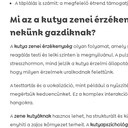
A táplálás is számít: a megfelelő étrend támogat
Mi az a kutya zenei érzéken
nekünk gazdiknak?
A
kutya zenei érzékenység
olyan folyamat, amely 
reagálás testi és lelki szinten is megnyilvánul. A pul
stresszhormon, mind jelzik a kutya érzelmi állapotát.
hogy milyen érzelmek uralkodnak felettünk.
A testtartás és a vokalizáció, mint például a nyüszí
megértsük kedvencünket. Ez a komplex interakció
hangokra.
A
zene kutyáknak
hasznos lehet, ha strukturált és k
enyhíti a zajos környezet terheit. A
kutyapszichológ