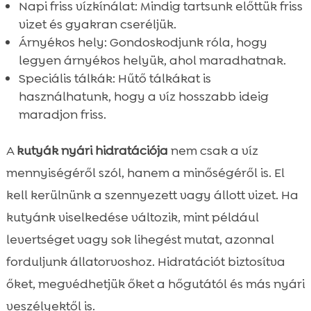
Napi friss vízkínálat: Mindig tartsunk előttük friss
vizet és gyakran cseréljük.
Árnyékos hely: Gondoskodjunk róla, hogy
legyen árnyékos helyük, ahol maradhatnak.
Speciális tálkák: Hűtő tálkákat is
használhatunk, hogy a víz hosszabb ideig
maradjon friss.
A
kutyák nyári hidratációja
nem csak a víz
mennyiségéről szól, hanem a minőségéről is. El
kell kerülnünk a szennyezett vagy állott vizet. Ha
kutyánk viselkedése változik, mint például
levertséget vagy sok lihegést mutat, azonnal
forduljunk állatorvoshoz. Hidratációt biztosítva
őket, megvédhetjük őket a hőgutától és más nyári
veszélyektől is.