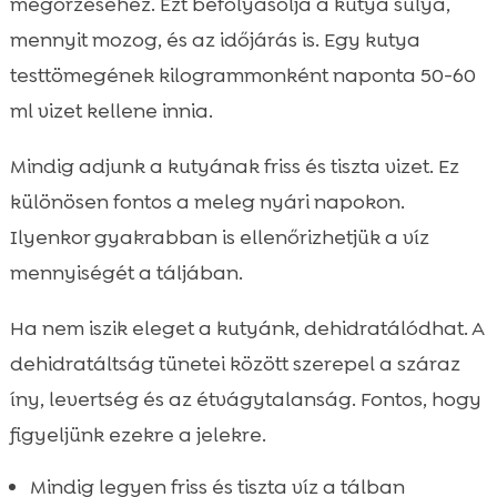
megőrzéséhez. Ezt befolyásolja a kutya súlya,
mennyit mozog, és az időjárás is. Egy kutya
testtömegének kilogrammonként naponta 50-60
ml vizet kellene innia.
Mindig adjunk a kutyának friss és tiszta vizet. Ez
különösen fontos a meleg nyári napokon.
Ilyenkor gyakrabban is ellenőrizhetjük a víz
mennyiségét a táljában.
Ha nem iszik eleget a kutyánk, dehidratálódhat. A
dehidratáltság tünetei között szerepel a száraz
íny, levertség és az étvágytalanság. Fontos, hogy
figyeljünk ezekre a jelekre.
Mindig legyen friss és tiszta víz a tálban