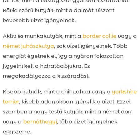
fontos, mert a vastag szőr gyorsan kiszáradhat.
Rövid szőrű kutyák, mint a dalmát, viszont
kevesebb vizet igényelnek.
Aktív és munkakutyák, mint a
border collie
vagy a
német juhászkutya
, sok vizet igényelnek. Több
energiát égetnek el, így a nyáron fokozottan
figyelni kell a hidratációjukra. Ez
megakadályozza a kiszáradást.
Kisebb kutyák, mint a chihuahua vagy a
yorkshire
terrier
, kisebb adagokban igénylik a vizet. Ezzel
szemben a nagy testű kutyák, mint a német dog
vagy a
bernáthegyi
, több vizet igényelnek
egyszerre.