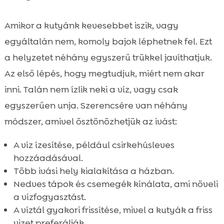
Amikor a kutyánk kevesebbet iszik, vagy
egyáltalán nem, komoly bajok léphetnek fel. Ezt
a helyzetet néhány egyszerű trükkel javíthatjuk.
Az első lépés, hogy megtudjuk, miért nem akar
inni. Talán nem ízlik neki a víz, vagy csak
egyszerűen unja. Szerencsére van néhány
módszer, amivel ösztönözhetjük az ivást:
A víz ízesítése, például csirkehúsleves
hozzáadásával.
Több ivási hely kialakítása a házban.
Nedves tápok és csemegék kínálata, ami növeli
a vízfogyasztást.
A víztál gyakori frissítése, mivel a kutyák a friss
vizet preferálják.