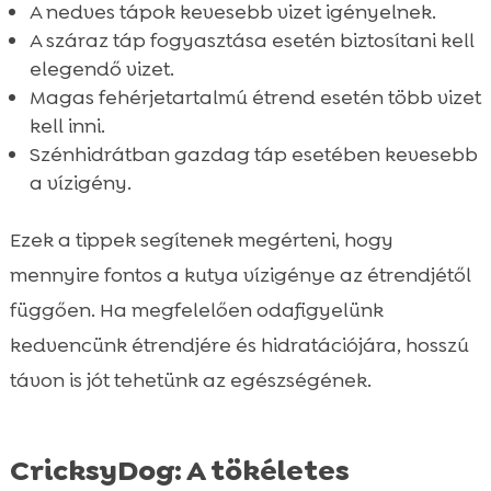
A nedves tápok kevesebb vizet igényelnek.
A száraz táp fogyasztása esetén biztosítani kell
elegendő vizet.
Magas fehérjetartalmú étrend esetén több vizet
kell inni.
Szénhidrátban gazdag táp esetében kevesebb
a vízigény.
Ezek a tippek segítenek megérteni, hogy
mennyire fontos a kutya vízigénye az étrendjétől
függően. Ha megfelelően odafigyelünk
kedvencünk étrendjére és hidratációjára, hosszú
távon is jót tehetünk az egészségének.
CricksyDog: A tökéletes