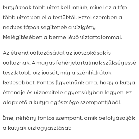
kutyáknak több vizet kell inniuk, mivel ez a táp
több vizet von el a testüktől. Ezzel szemben a
nedves tápok segítenek a vízigény
kielégítésében a benne lévő víztartalommal.
Az étrend változásával az ivószokások is
változnak. A magas fehérjetartalmak szükségessé
teszik több víz ivását, míg a szénhidrátok
kevesebbet. Fontos figyelnünk arra, hogy a kutya
étrendje és vízbevitele egyensúlyban legyen. Ez
alapvető a kutya egészsége szempontjából.
Íme, néhány fontos szempont, amik befolyásolják
a kutyák vízfogyasztását: