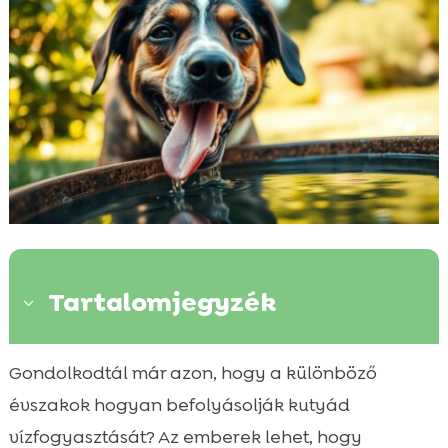
Tartalomjegyzék
3
A kutya vízfogyasztás alapjai
Gondolkodtál már azon, hogy a különböző

Kutyák ivási szokásai tavasz
évszakok hogyan befolyásolják kutyád

Kutyák ivása nyáron
vízfogyasztását? Az emberek lehet, hogy
