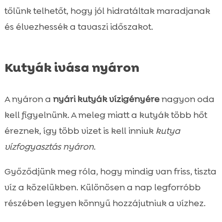
tőlünk telhetőt, hogy jól hidratáltak maradjanak
és élvezhessék a tavaszi időszakot.
Kutyák ivása nyáron
A nyáron a
nyári kutyák vízigényére
nagyon oda
kell figyelnünk. A meleg miatt a kutyák több hőt
éreznek, így több vizet is kell inniuk
kutya
vízfogyasztás nyáron
.
Győződjünk meg róla, hogy mindig van friss, tiszta
víz a közelükben. Különösen a nap legforróbb
részében legyen könnyű hozzájutniuk a vízhez.