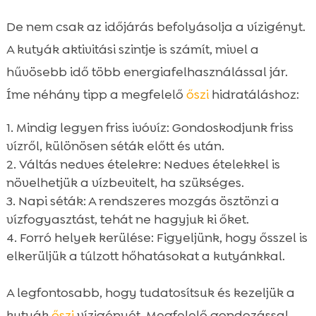
De nem csak az időjárás befolyásolja a vízigényt.
A kutyák aktivitási szintje is számít, mivel a
hűvösebb idő több energiafelhasználással jár.
Íme néhány tipp a megfelelő
őszi
hidratáláshoz:
Mindig legyen friss ivóvíz: Gondoskodjunk friss
vízről, különösen séták előtt és után.
Váltás nedves ételekre: Nedves ételekkel is
növelhetjük a vízbevitelt, ha szükséges.
Napi séták: A rendszeres mozgás ösztönzi a
vízfogyasztást, tehát ne hagyjuk ki őket.
Forró helyek kerülése: Figyeljünk, hogy ősszel is
elkerüljük a túlzott hőhatásokat a kutyánkkal.
A legfontosabb, hogy tudatosítsuk és kezeljük a
kutyák
őszi
vízigényét. Megfelelő gondozással