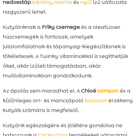
nedvestáp
bárány
,
marha
és
nyúl
ízű változata
nagyszerű lehet.
Kutyáinknak a
Friky csemege
és a MeatLover
húscsemegék is fontosak, amelyek
jutalomfalatnak és tápanyag-kiegészítésnek is
tökéletesek. A Twinky vitaminokkal is segíthetjük
őket, akár ízületi támogatásban, akár
multivitaminokban gondolkodunk.
Az ápolás sem maradhat el. A
Chloé
sampon
és a
különleges orr- és mancsápoló
balzsam
érzékeny
kutyák számára is megfelelő.
Kutyánk egészségére és jólétére gondolva ne
habozzunk a
CricksyDog
termékeket választani.