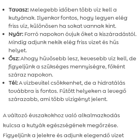
Tavasz:
Melegebb időben több víz kell a
kutyának. Ilyenkor fontos, hogy legyen elég
friss víz, különösen ha sokat vannak kint.
Nyár:
Forró napokon óvjuk őket a kiszáradástól.
Mindig adjunk nekik elég friss vizet és hűs
helyet.
Ősz:
Ahogy hűvösebb lesz, kevesebb víz kell, de
figyeljünk a szükséges mennyiségre, főként
száraz napokon.
Tél:
A vízbevitel csökkenhet, de a hidratálás
továbbra is fontos. Fűtött helyeken a levegő
szárazabb, ami több vízigényt jelent.
A változó évszakokhoz való alkalmazkodás
kulcsa a kutyák egészségének megőrzése.
Figyeljünk a jelekre és adjunk elegendő vizet