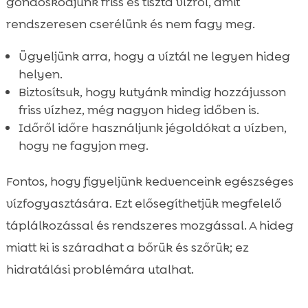
gondoskodjunk friss és tiszta vízről, amit
rendszeresen cserélünk és nem fagy meg.
Ügyeljünk arra, hogy a víztál ne legyen hideg
helyen.
Biztosítsuk, hogy kutyánk mindig hozzájusson
friss vízhez, még nagyon hideg időben is.
Időről időre használjunk jégoldókat a vízben,
hogy ne fagyjon meg.
Fontos, hogy figyeljünk kedvenceink egészséges
vízfogyasztására. Ezt elősegíthetjük megfelelő
táplálkozással és rendszeres mozgással. A hideg
miatt ki is száradhat a bőrük és szőrük; ez
hidratálási problémára utalhat.