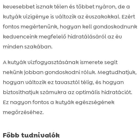
Hogyan biztosítjuk a megfelelő hidratációt
kevesebbet isznak télen és többet nyáron, de a

ősszel?
kutyák vízigénye is változik az évszakokkal. Ezért
Kutyák téli vízszükségletei

fontos megértenünk, hogyan kell gondoskodnunk
Kutya vízigény évszak szerint – változások

kedvenceink megfelelő hidratálásáról az év
és alkalmazkodás
minden szakában.
Az ivási szokások és a kutya egészsége

Mit tehetsz, ha a kutya nem iszik elegendő
A kutyák vízfogyasztásának ismerete segít

vizet?
nekünk jobban gondoskodni róluk. Megtudhatjuk,
Kutyák ivószokásai és étrend

hogyan változik ez tavasztól télig, és hogyan
CricksyDog: A tökéletes választás a

biztosíthatjuk számukra az optimális hidratációt.
megfelelő hidratációhoz
Ez nagyon fontos a kutyák egészségének
Ivási szokások és a kutyák fajtái

megőrzéséhez.
Ivással kapcsolatos mítoszok és tények

Kutya vízfogyasztás változása év során

Főbb tudnivalók
Vízfogyasztás kölyköknél és idős kutyáknál
