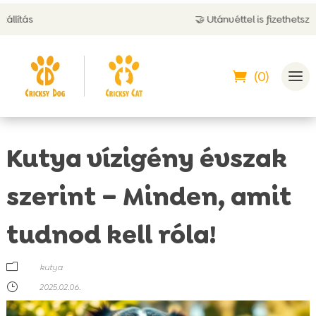
🤝 Utánvéttel is fizethetsz
(0)
Kutya vízigény évszak
szerint – Minden, amit
tudnod kell róla!
m
kutya
}
2025.02.06.