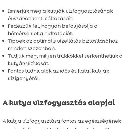
Hidratálási tippek különböző évszakokra

Ismerjük meg a kutyák vízfogyasztásának
Összefoglaló

évszakonkénti változásait.
FAQ

Fedezzük fel, hogyan befolyásolja a
hőmérséklet a hidratációt.
Tippek az optimális vízellátás biztosításához
minden szezonban.
Tudjuk meg, milyen trükkökkel serkenthetjük a
kutyák vízivását.
Fontos tudnivalók az idős és fiatal kutyák
vízigényéről.
A kutya vízfogyasztás alapjai
A kutya vízfogyasztása fontos az egészségének