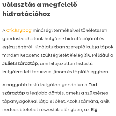
választás a megfelelő
hidratációhoz
A
CricksyDog
minőségi termékeivel tökéletesen
gondoskodhatunk kutyáink hidratációjáról és
egészségéről. Kínálatukban szereplő kutya tápok
minden kedvenc szükségletét kielégítik. Például a
Juliet száraztáp
, ami kifejezetten kistestű
kutyákra lett tervezve, finom és tápláló egyben.
A nagyobb testű kutyákra gondolva a
Ted
száraztáp
a legjobb döntés, amely a szükséges
tápanyagokkal látja el őket. Azok számára, akik
nedves ételeket részesítik előnyben, az
Ely