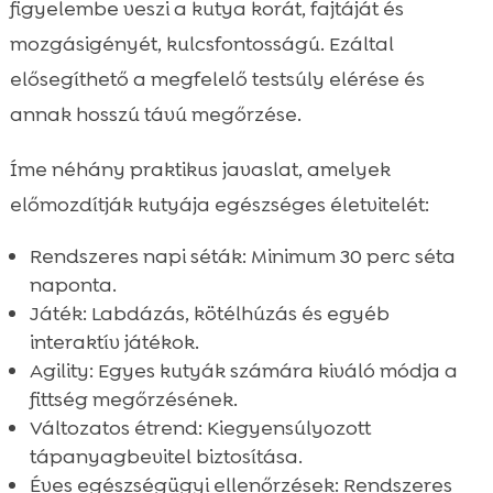
figyelembe veszi a kutya korát, fajtáját és
mozgásigényét, kulcsfontosságú. Ezáltal
elősegíthető a megfelelő testsúly elérése és
annak hosszú távú megőrzése.
Íme néhány praktikus javaslat, amelyek
előmozdítják kutyája egészséges életvitelét:
Rendszeres napi séták: Minimum 30 perc séta
naponta.
Játék: Labdázás, kötélhúzás és egyéb
interaktív játékok.
Agility: Egyes kutyák számára kiváló módja a
fittség megőrzésének.
Változatos étrend: Kiegyensúlyozott
tápanyagbevitel biztosítása.
Éves egészségügyi ellenőrzések: Rendszeres