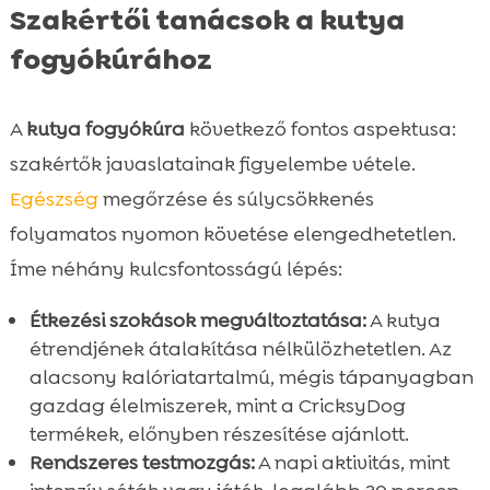
Szakértői tanácsok a kutya
fogyókúrához
A
kutya fogyókúra
következő fontos aspektusa:
szakértők javaslatainak figyelembe vétele.
Egészség
megőrzése és súlycsökkenés
folyamatos nyomon követése elengedhetetlen.
Íme néhány kulcsfontosságú lépés:
Étkezési szokások megváltoztatása:
A kutya
étrendjének átalakítása nélkülözhetetlen. Az
alacsony kalóriatartalmú, mégis tápanyagban
gazdag élelmiszerek, mint a CricksyDog
termékek, előnyben részesítése ajánlott.
Rendszeres testmozgás:
A napi aktivitás, mint