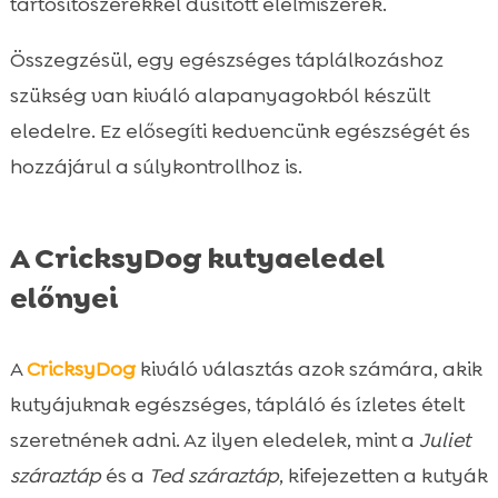
tartósítószerekkel dúsított élelmiszerek.
Összegzésül, egy egészséges táplálkozáshoz
szükség van kiváló alapanyagokból készült
eledelre. Ez elősegíti kedvencünk egészségét és
hozzájárul a súlykontrollhoz is.
A CricksyDog kutyaeledel
előnyei
A
CricksyDog
kiváló választás azok számára, akik
kutyájuknak egészséges, tápláló és ízletes ételt
szeretnének adni. Az ilyen eledelek, mint a
Juliet
száraztáp
és a
Ted száraztáp
, kifejezetten a kutyák