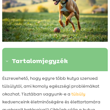
Tartalomjegyzék
3
Miért fontos beszélni a kutya túlsúlyáról?
Észrevehető, hogy egyre több kutya szenved

Hogyan ismerjük fel, hogy kutyánk
túlsúlytól, ami komoly egészségi problémákat

túlsúlyos?
okozhat. Tisztában vagyunk-e a
túlsúly
A kutya túlsúly okai

kedvenceink életminőségére és élettartamára
Túlsúlyos kutya veszélyei

gyakorolt hatásaival? Cikkünk célja a kutya