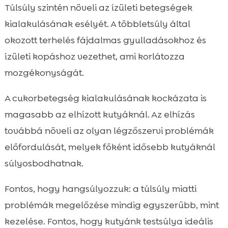
Túlsúly szintén növeli az ízületi betegségek
kialakulásának esélyét. A többletsúly által
okozott terhelés fájdalmas gyulladásokhoz és
ízületi kopáshoz vezethet, ami korlátozza
mozgékonyságát.
A cukorbetegség kialakulásának kockázata is
magasabb az elhízott kutyáknál. Az elhízás
továbbá növeli az olyan légzőszervi problémák
előfordulását, melyek főként idősebb kutyáknál
súlyosbodhatnak.
Fontos, hogy hangsúlyozzuk: a túlsúly miatti
problémák megelőzése mindig egyszerűbb, mint
kezelése. Fontos, hogy kutyánk testsúlya ideális