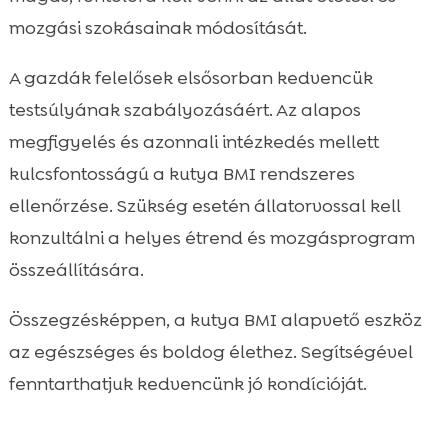
mozgási szokásainak módosítását.
A gazdák felelősek elsősorban kedvencük
testsúlyának szabályozásáért. Az alapos
megfigyelés és azonnali intézkedés mellett
kulcsfontosságú a kutya BMI rendszeres
ellenőrzése. Szükség esetén állatorvossal kell
konzultálni a helyes étrend és mozgásprogram
összeállítására.
Összegzésképpen, a kutya BMI alapvető eszköz
az egészséges és boldog élethez. Segítségével
fenntarthatjuk kedvencünk jó kondícióját.