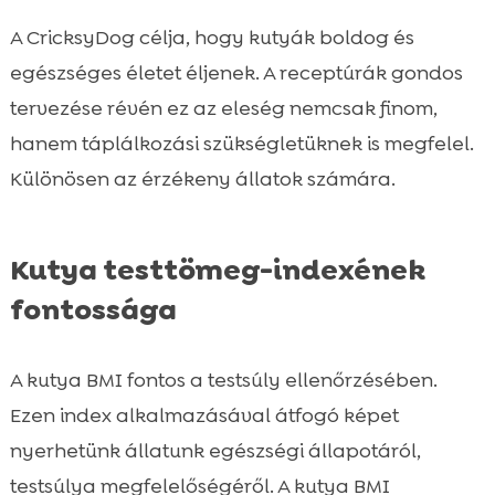
A CricksyDog célja, hogy kutyák boldog és
egészséges életet éljenek. A receptúrák gondos
tervezése révén ez az eleség nemcsak finom,
hanem táplálkozási szükségletüknek is megfelel.
Különösen az érzékeny állatok számára.
Kutya testtömeg-indexének
fontossága
A kutya BMI fontos a testsúly ellenőrzésében.
Ezen index alkalmazásával átfogó képet
nyerhetünk állatunk egészségi állapotáról,
testsúlya megfelelőségéről. A kutya BMI