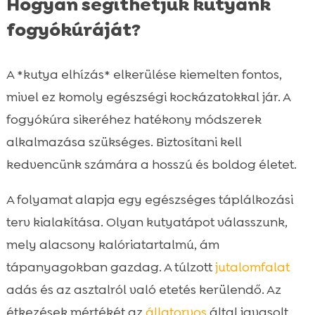
Hogyan segíthetjük kutyánk
fogyókúráját?
A *kutya elhízás* elkerülése kiemelten fontos,
mivel ez komoly egészségi kockázatokkal jár. A
fogyókúra sikeréhez hatékony módszerek
alkalmazása szükséges. Biztosítani kell
kedvencünk számára a hosszú és boldog életet.
A folyamat alapja egy egészséges táplálkozási
terv kialakítása. Olyan kutyatápot válasszunk,
mely alacsony kalóriatartalmú, ám
tápanyagokban gazdag. A túlzott
jutalomfalat
adás és az asztalról való etetés kerülendő. Az
étkezések mértékét az
állatorvos
által javasolt