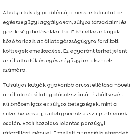
A kutya túlsúly problémája messze túlmutat az
egészségügyi aggályokon, súlyos társadalmi és
gazdasági hatásokkal bír. E következmények
közé tartozik az állategészségügyre fordított
költségek emelkedése. Ez egyaránt terhet jelent
az állattartók és egészségügyi rendszerek
számára.
Túlsúlyos kutyák gyakoribb orvosi ellátása növeli
az állatorvosi látogatások számát és költségét.
Különösen igaz ez súlyos betegségek, mint a
cukorbetegség, ízületi gondok és szívproblémák
esetén. Ezek kezelése jelentős pénzügyi
ráfordítást igényel. E mellett a speciális étrendek