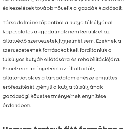
és kezelések tovább növelik a gazdák kiadásait.
Társadalmi nézőpontból a kutya túlsúlyával
kapcsolatos aggodalmak nem kerülik el az
állatvédő szervezetek figyelmét sem. Ezeknek a
szervezeteknek forrásokat kell fordítaniuk a
túlsúlyos kutyák ellátására és rehabilitációjára.
Ennek eredményeként az állattartók,
állatorvosok és a társadalom egésze együttes
erőfeszítését igényli a kutya túlsúlyának
gazdasági következményeinek enyhítése
érdekében.
Hogyan tartsuk fitt formában a