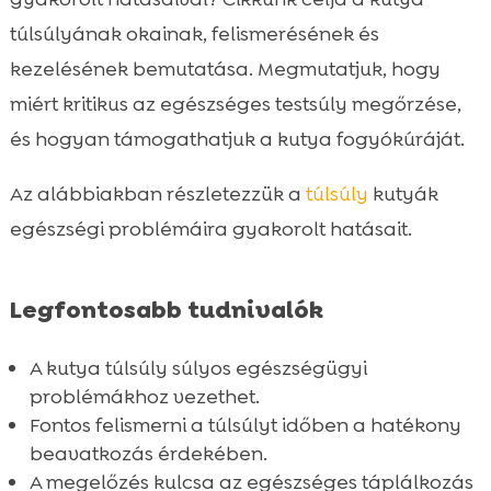
Megelőzés és kezelés

túlsúlyának okainak, felismerésének és
Hogyan segíthetjük kutyánk fogyókúráját?

kezelésének bemutatása. Megmutatjuk, hogy
Fontossága a kutya mozgásának

miért kritikus az egészséges testsúly megőrzése,
Hogyan válasszunk megfelelő

és hogyan támogathatjuk a kutya fogyókúráját.
kutyaeledelt?
A CricksyDog kutyaeledel előnyei
Az alábbiakban részletezzük a
túlsúly
kutyák

Kutya testtömeg-indexének fontossága

egészségi problémáira gyakorolt hatásait.
Szakértői tanácsok a kutya fogyókúrához

Kedvencünk motiválása a fogyásra

Legfontosabb tudnivalók
Kutya túlsúly: társadalmi és gazdasági

hatások
A kutya túlsúly súlyos egészségügyi
Hogyan tartsuk fitt formában a kutyánkat?

problémákhoz vezethet.
A gazdi szerepe a kutya egészségében
Fontos felismerni a túlsúlyt időben a hatékony

Összefoglaló
beavatkozás érdekében.

A megelőzés kulcsa az egészséges táplálkozás
FAQ
