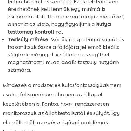
kutya bordáit és gerincét. Ezeknek könnyen
érezhetőnek kell lenniük egy minimális
zsírpárna alatt. Ha nehezen találjuk meg őket,
akkor itt az ideje, hogy figyeljünk a
kutya
testtömeg kontroll
-ra.
Testsúly mérése:
Mérjük meg a kutya súlyát és
hasonlítsuk össze a fajtájára jellemző ideális
súlytartománnyal. Az állatorvos segíthet
meghatározni, mi az ideális testsúly kutyánk
számára.
Mindezek a módszerek kulcsfontosságúak nem
csak a felismerésben, hanem az állapot
kezelésében is. Fontos, hogy rendszeresen
monitorozzuk az állat testalkatát és súlyát. Így
elkerülhetjük az egészségügyi problémák