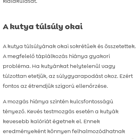
kialakulását.
A kutya túlsúly okai
A kutya túlsúlyának okai sokrétűek és összetettek.
A megfelelő táplálkozás hiánya gyakori
probléma. Ha kutyánkat helytelenül vagy
túlzottan etetjük, az súlygyarapodást okoz. Ezért
fontos az étrendjük szigorú ellenőrzése.
A mozgás hiánya szintén kulcsfontosságú
tényező. Kevés testmozgás esetén a kutyák
kevesebb kalóriát égetnek el. Ennek
eredményeként könnyen felhalmozódhatnak