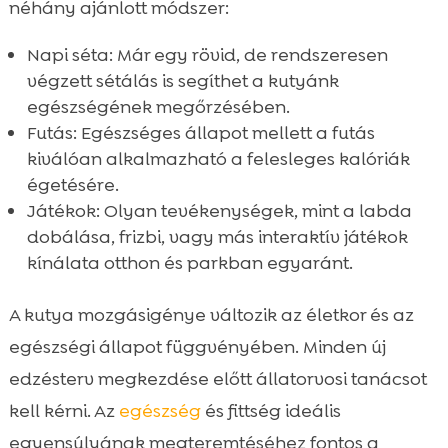
néhány ajánlott módszer:
Napi séta: Már egy rövid, de rendszeresen
végzett sétálás is segíthet a kutyánk
egészségének megőrzésében.
Futás: Egészséges állapot mellett a futás
kiválóan alkalmazható a felesleges kalóriák
égetésére.
Játékok: Olyan tevékenységek, mint a labda
dobálása, frizbi, vagy más interaktív játékok
kínálata otthon és parkban egyaránt.
A kutya mozgásigénye változik az életkor és az
egészségi állapot függvényében. Minden új
edzésterv megkezdése előtt állatorvosi tanácsot
kell kérni. Az
egészség
és fittség ideális
egyensúlyának megteremtéséhez fontos a