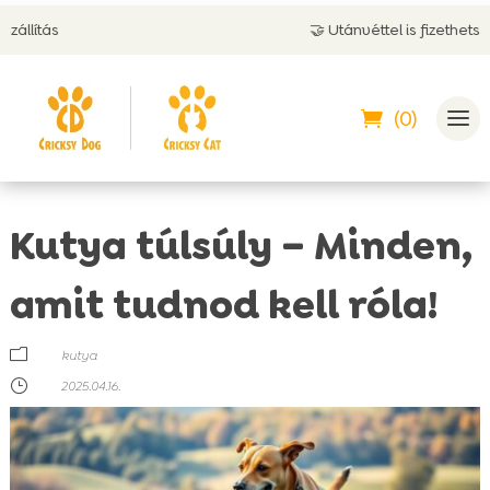
🤝 Utánvéttel is fizethetsz
(0)
Kutya túlsúly – Minden,
amit tudnod kell róla!
m
kutya
}
2025.04.16.