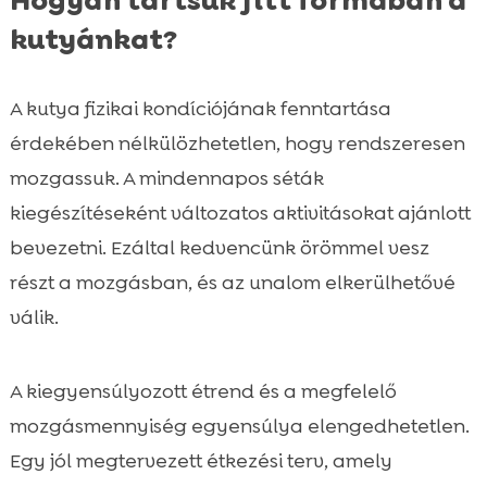
kutyánkat?
A kutya fizikai kondíciójának fenntartása
érdekében nélkülözhetetlen, hogy rendszeresen
mozgassuk. A mindennapos séták
kiegészítéseként változatos aktivitásokat ajánlott
bevezetni. Ezáltal kedvencünk örömmel vesz
részt a mozgásban, és az unalom elkerülhetővé
válik.
A kiegyensúlyozott étrend és a megfelelő
mozgásmennyiség egyensúlya elengedhetetlen.
Egy jól megtervezett étkezési terv, amely