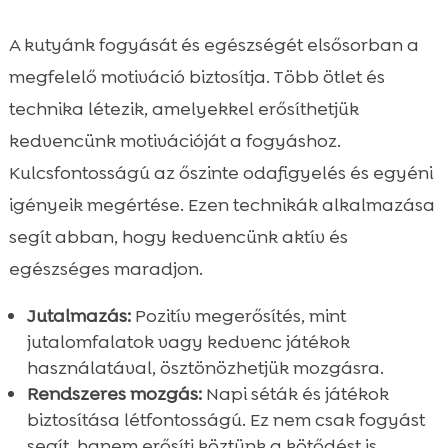
A kutyánk fogyását és egészségét elsősorban a
megfelelő motiváció biztosítja. Több ötlet és
technika létezik, amelyekkel erősíthetjük
kedvencünk motivációját a fogyáshoz.
Kulcsfontosságú az őszinte odafigyelés és egyéni
igényeik megértése. Ezen technikák alkalmazása
segít abban, hogy kedvencünk aktív és
egészséges maradjon.
Jutalmazás:
Pozitív megerősítés, mint
jutalomfalatok vagy kedvenc játékok
használatával, ösztönözhetjük mozgásra.
Rendszeres mozgás:
Napi séták és játékok
biztosítása létfontosságú. Ez nem csak fogyást
segít, hanem erősíti köztünk a kötődést is.