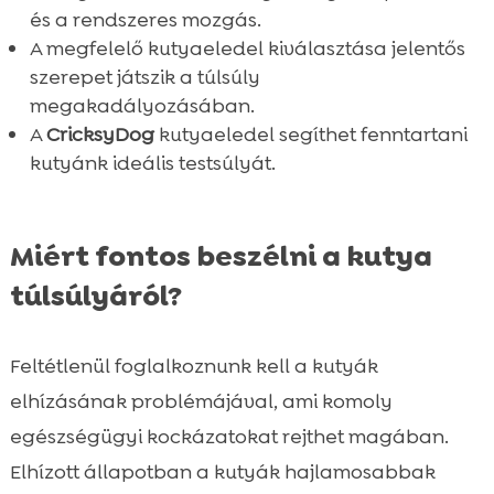
és a rendszeres mozgás.
A megfelelő kutyaeledel kiválasztása jelentős
szerepet játszik a túlsúly
megakadályozásában.
A
CricksyDog
kutyaeledel segíthet fenntartani
kutyánk ideális testsúlyát.
Miért fontos beszélni a kutya
túlsúlyáról?
Feltétlenül foglalkoznunk kell a kutyák
elhízásának problémájával, ami komoly
egészségügyi kockázatokat rejthet magában.
Elhízott állapotban a kutyák hajlamosabbak