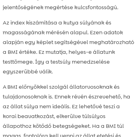
jelentőségének megértése kulcsfontosságú.
Az index kiszámítása a kutya súlyának és
magasságának mérésén alapul. Ezen adatok
alapján egy képlet segítségével meghatározható
a BMI értéke. Ez mutatja, helyes-e állatunk
testtömege. Így a testsúly menedzselése
egyszerűbbé válik.
A BMI előnyökkel szolgál állatorvosoknak és
tulajdonosoknak is. Ennek révén észrevehető, ha
az állat súlya nem ideális. Ez lehetővé teszi a
korai beavatkozást, elkerülve túlsúlyos
állapothoz kötődő betegségeket. Ha a BMI túl
magas, fontolóra kell venni az állat etetési és