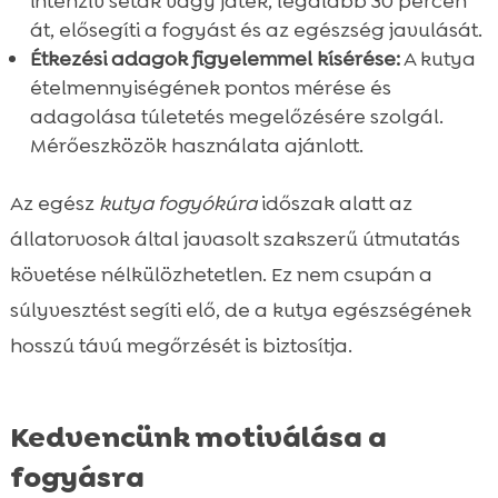
intenzív séták vagy játék, legalább 30 percen
át, elősegíti a fogyást és az egészség javulását.
Étkezési adagok figyelemmel kísérése:
A kutya
ételmennyiségének pontos mérése és
adagolása túletetés megelőzésére szolgál.
Mérőeszközök használata ajánlott.
Az egész
kutya fogyókúra
időszak alatt az
állatorvosok által javasolt szakszerű útmutatás
követése nélkülözhetetlen. Ez nem csupán a
súlyvesztést segíti elő, de a kutya egészségének
hosszú távú megőrzését is biztosítja.
Kedvencünk motiválása a
fogyásra