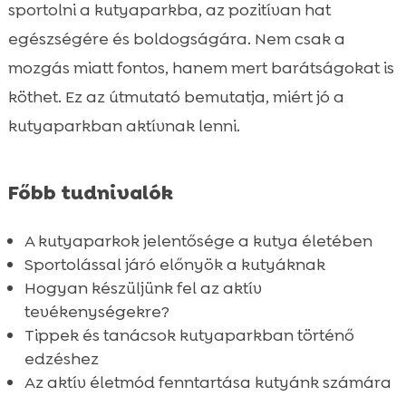
Kutyás edzés típusai és előnyei
sportolni a kutyaparkba, az pozitívan hat

Hogyan készítsük fel kutyánkat az aktív
egészségére és boldogságára. Nem csak a

tevékenységekre?
mozgás miatt fontos, hanem mert barátságokat is
Kutyabarátságos edzésprogramok

köthet. Ez az útmutató bemutatja, miért jó a
Kutyasport programok, amelyeket

kutyaparkban aktívnak lenni.
érdemes kipróbálni
Mire figyeljünk a kutyaparkban való

Főbb tudnivalók
sportolás során?
Kutyás közösség kialakítása és előnyei

A kutyaparkok jelentősége a kutya életében
Aktív kutya életmód fenntartása

Sportolással járó előnyök a kutyáknak
Legjobb kutyás szabadidős tevékenységek

Hogyan készüljünk fel az aktív
a kutyaparkban
tevékenységekre?
Kutya sportolás kutyaparkban: Tippek és

Tippek és tanácsok kutyaparkban történő
tanácsok
edzéshez
CricksyDog táplálkozás a sportos kutyák
Az aktív életmód fenntartása kutyánk számára

számára