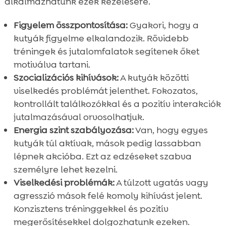
alkalmazhatunk ezek kezelésére.
Figyelem összpontosítása:
Gyakori, hogy a
kutyák figyelme elkalandozik. Rövidebb
tréningek és jutalomfalatok segítenek őket
motiválva tartani.
Szocializációs kihívások:
A kutyák közötti
viselkedés problémát jelenthet. Fokozatos,
kontrollált találkozókkal és a pozitív interakciók
jutalmazásával orvosolhatjuk.
Energia szint szabályozása:
Van, hogy egyes
kutyák túl aktívak, mások pedig lassabban
lépnek akcióba. Ezt az edzéseket szabva
személyre lehet kezelni.
Viselkedési problémák:
A túlzott ugatás vagy
agresszió mások felé komoly kihívást jelent.
Konzisztens tréninggekkel és pozitív
megerősítésekkel dolgozhatunk ezeken.