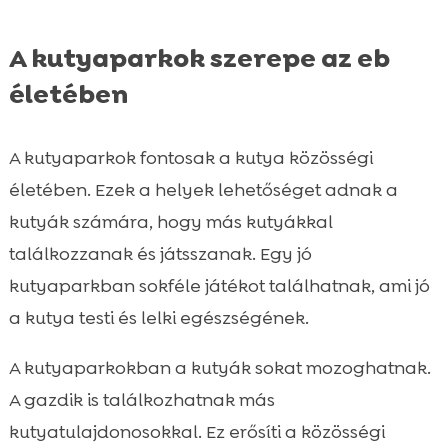
A sportolás egészségügyi előnyei

A kutyaparkok szerepe az eb
kutyáknak
Gyakori kihívások és megoldások
életében

Összefoglaló

FAQ

A kutyaparkok fontosak a kutya közösségi
életében. Ezek a helyek lehetőséget adnak a
kutyák számára, hogy más kutyákkal
találkozzanak és játsszanak. Egy jó
kutyaparkban sokféle játékot találhatnak, ami jó
a kutya testi és lelki egészségének.
A kutyaparkokban a kutyák sokat mozoghatnak.
A gazdik is találkozhatnak más
kutyatulajdonosokkal. Ez erősíti a közösségi