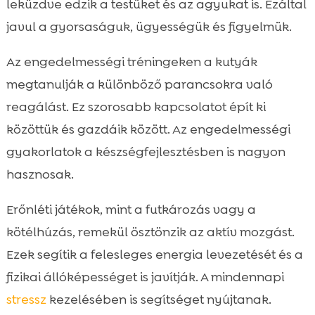
leküzdve edzik a testüket és az agyukat is. Ezáltal
javul a gyorsaságuk, ügyességük és figyelmük.
Az engedelmességi tréningeken a kutyák
megtanulják a különböző parancsokra való
reagálást. Ez szorosabb kapcsolatot épít ki
közöttük és gazdáik között. Az engedelmességi
gyakorlatok a készségfejlesztésben is nagyon
hasznosak.
Erőnléti játékok, mint a futkározás vagy a
kötélhúzás, remekül ösztönzik az aktív mozgást.
Ezek segítik a felesleges energia levezetését és a
fizikai állóképességet is javítják. A mindennapi
stressz
kezelésében is segítséget nyújtanak.