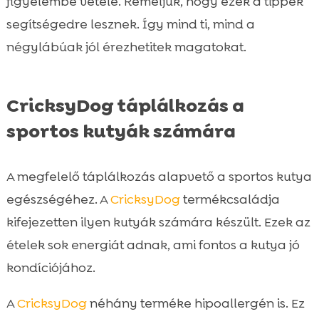
figyelembe vétele. Reméljük, hogy ezek a tippek
segítségedre lesznek. Így mind ti, mind a
négylábúak jól érezhetitek magatokat.
CricksyDog táplálkozás a
sportos kutyák számára
A megfelelő táplálkozás alapvető a sportos kutya
egészségéhez. A
CricksyDog
termékcsaládja
kifejezetten ilyen kutyák számára készült. Ezek az
ételek sok energiát adnak, ami fontos a kutya jó
kondíciójához.
A
CricksyDog
néhány terméke hipoallergén is. Ez