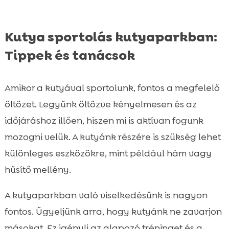
Kutya sportolás kutyaparkban:
Tippek és tanácsok
Amikor a kutyával sportolunk, fontos a megfelelő
öltözet. Legyünk öltözve kényelmesen és az
időjáráshoz illően, hiszen mi is aktívan fogunk
mozogni velük. A kutyánk részére is szükség lehet
különleges eszközökre, mint például hám vagy
hűsítő mellény.
A kutyaparkban való viselkedésünk is nagyon
fontos. Ügyeljünk arra, hogy kutyánk ne zavarjon
másokat. Ez igényli az alapozó tréninget és a