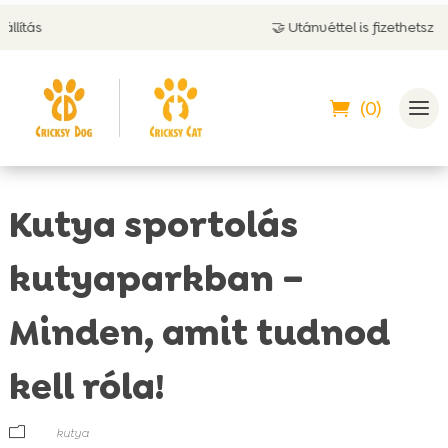
🤝 Utánvéttel is fizethetsz
(0)
Kutya sportolás
kutyaparkban –
Minden, amit tudnod
kell róla!
m
kutya