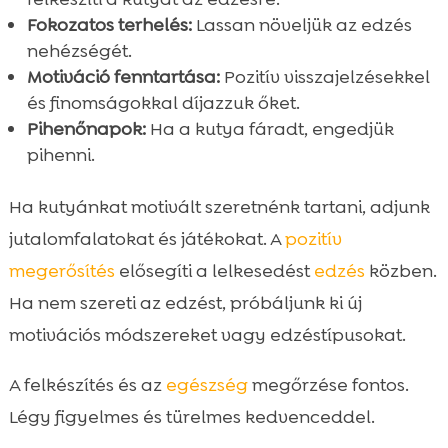
Fokozatos terhelés:
Lassan növeljük az edzés
nehézségét.
Motiváció fenntartása:
Pozitív visszajelzésekkel
és finomságokkal díjazzuk őket.
Pihenőnapok:
Ha a kutya fáradt, engedjük
pihenni.
Ha kutyánkat motivált szeretnénk tartani, adjunk
jutalomfalatokat és játékokat. A
pozitív
megerősítés
elősegíti a lelkesedést
edzés
közben.
Ha nem szereti az edzést, próbáljunk ki új
motivációs módszereket vagy edzéstípusokat.
A felkészítés és az
egészség
megőrzése fontos.
Légy figyelmes és türelmes kedvenceddel.