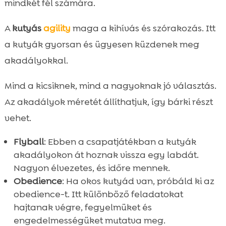
mindkét fél számára.
A
kutyás
agility
maga a kihívás és szórakozás. Itt
a kutyák gyorsan és ügyesen küzdenek meg
akadályokkal.
Mind a kicsiknek, mind a nagyoknak jó választás.
Az akadályok méretét állíthatjuk, így bárki részt
vehet.
Flyball
: Ebben a csapatjátékban a kutyák
akadályokon át hoznak vissza egy labdát.
Nagyon élvezetes, és időre mennek.
Obedience
: Ha okos kutyád van, próbáld ki az
obedience-t. Itt különböző feladatokat
hajtanak végre, fegyelmüket és
engedelmességüket mutatva meg.