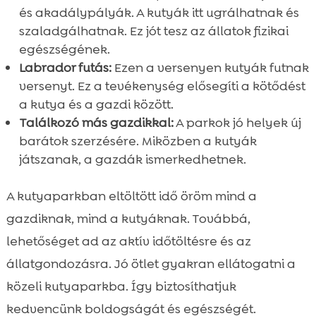
és akadálypályák. A kutyák itt ugrálhatnak és
szaladgálhatnak. Ez jót tesz az állatok fizikai
egészségének.
Labrador futás:
Ezen a versenyen kutyák futnak
versenyt. Ez a tevékenység elősegíti a kötődést
a kutya és a gazdi között.
Találkozó más gazdikkal:
A parkok jó helyek új
barátok szerzésére. Miközben a kutyák
játszanak, a gazdák ismerkedhetnek.
A kutyaparkban eltöltött idő öröm mind a
gazdiknak, mind a kutyáknak. Továbbá,
lehetőséget ad az aktív időtöltésre és az
állatgondozásra. Jó ötlet gyakran ellátogatni a
közeli kutyaparkba. Így biztosíthatjuk
kedvencünk boldogságát és egészségét.