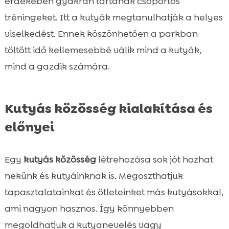
érdekében gyakran tartanak csoportos
tréningeket. Itt a kutyák megtanulhatják a helyes
viselkedést. Ennek köszönhetően a parkban
töltött idő kellemesebbé válik mind a kutyák,
mind a gazdik számára.
Kutyás közösség kialakítása és
előnyei
Egy
kutyás közösség
létrehozása sok jót hozhat
nekünk és kutyáinknak is. Megoszthatjuk
tapasztalatainkat és ötleteinket más kutyásokkal,
ami nagyon hasznos. Így könnyebben
megoldhatjuk a kutyanevelés vagy