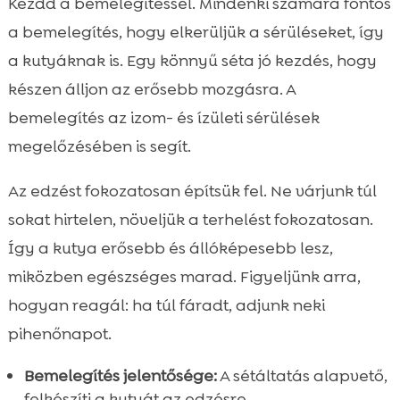
Kezdd a bemelegítéssel. Mindenki számára fontos
a bemelegítés, hogy elkerüljük a sérüléseket, így
a kutyáknak is. Egy könnyű séta jó kezdés, hogy
készen álljon az erősebb mozgásra. A
bemelegítés az izom- és ízületi sérülések
megelőzésében is segít.
Az edzést fokozatosan építsük fel. Ne várjunk túl
sokat hirtelen, növeljük a terhelést fokozatosan.
Így a kutya erősebb és állóképesebb lesz,
miközben egészséges marad. Figyeljünk arra,
hogyan reagál: ha túl fáradt, adjunk neki
pihenőnapot.
Bemelegítés jelentősége:
A sétáltatás alapvető,
felkészíti a kutyát az edzésre.