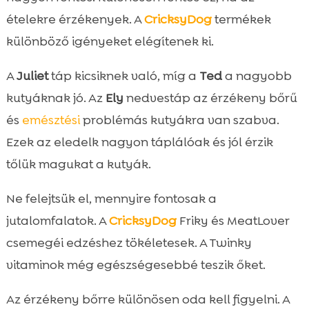
ételekre érzékenyek. A
CricksyDog
termékek
különböző igényeket elégítenek ki.
A
Juliet
táp kicsiknek való, míg a
Ted
a nagyobb
kutyáknak jó. Az
Ely
nedvestáp az érzékeny bőrű
és
emésztési
problémás kutyákra van szabva.
Ezek az eledelk nagyon táplálóak és jól érzik
tőlük magukat a kutyák.
Ne felejtsük el, mennyire fontosak a
jutalomfalatok. A
CricksyDog
Friky és MeatLover
csemegéi edzéshez tökéletesek. A Twinky
vitaminok még egészségesebbé teszik őket.
Az érzékeny bőrre különösen oda kell figyelni. A