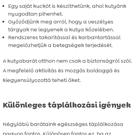
Egy saját kuckót is készíthetünk, ahol kutyánk
nyugodtan pihenhet.
Győződjünk meg arról, hogy a veszélyes
tárgyak ne legyenek a kutya közelében.
Rendszeres takarítással és karbantartással
megelőzhetjük a betegségek terjedését.
A kutyabarát otthon nem csak a biztonságról szól.
A megfelelő aktivitás és mozgás boldoggá és
kiegyensúlyozottá teheti őket.
Különleges táplálkozási igények
Négylábú barátaink egészséges táplálkozása
nagyon fontos. Különösen fontos ez, ha az