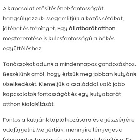
A kapcsolat erősítésének fontosságát
hangsúlyozzuk. Megemlítjük a közös sétákat,
játékot és tréninget. Egy
állatbarát otthon
megteremtése is kulcsfontosságú a békés
együttéléshez.
Tanácsokat adunk a mindennapos gondozáshoz.
Beszélünk arról, hogy értsük meg jobban kutyánk
viselkedését. Kiemeljük a családdal való jobb
kapcsolatok fontosságát és egy kutyabarát
otthon kialakítását.
Fontos a kutyánk táplálkozására és egészségére
odafigyelni. Megértjük, mennyire lényeges a
folyamatos tanulás és a kapcsolatok építése. Ez