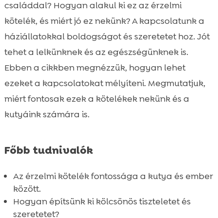
kialakulása
családdal? Hogyan alakul ki ez az érzelmi
Kutyapszichológia alapjai

kötelék, és miért jó ez nekünk? A kapcsolatunk a
Hogyan erősíthetjük a kapcsolatot házi

háziállatokkal boldogságot és szeretetet hoz. Jót
kedvencünkkel?
tehet a lelkünknek és az egészségünknek is.
Az állatbarát otthon megteremtése

Ebben a cikkben megnézzük, hogyan lehet
Kutya nevelésének fontossága

ezeket a kapcsolatokat mélyíteni. Megmutatjuk,
Kutyák és gyerekek – harmónia

miért fontosak ezek a kötelékek nekünk és a
megteremtése
kutyáink számára is.
Családi kutya kiválasztása

Tippek a kutyatartás mindennapjaihoz

Kutya viselkedésének megértése
Főbb tudnivalók

Családi interakciók javítása

Az érzelmi kötelék fontossága a kutya és ember
Kutyabarát ház kialakítása

között.
Különleges táplálkozási igények

Hogyan építsünk ki kölcsönös tiszteletet és
Kutyáink egészsége és jóléte

szeretetet?