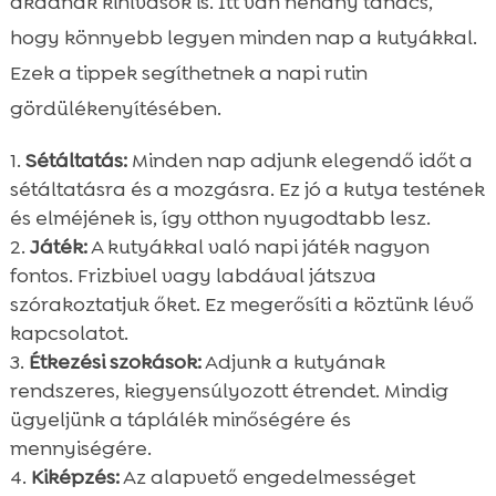
akadnak kihívások is. Itt van néhány tanács,
hogy könnyebb legyen minden nap a kutyákkal.
Ezek a tippek segíthetnek a napi rutin
gördülékenyítésében.
Sétáltatás:
Minden nap adjunk elegendő időt a
sétáltatásra és a mozgásra. Ez jó a kutya testének
és elméjének is, így otthon nyugodtabb lesz.
Játék:
A kutyákkal való napi játék nagyon
fontos. Frizbivel vagy labdával játszva
szórakoztatjuk őket. Ez megerősíti a köztünk lévő
kapcsolatot.
Étkezési szokások:
Adjunk a kutyának
rendszeres, kiegyensúlyozott étrendet. Mindig
ügyeljünk a táplálék minőségére és
mennyiségére.
Kiképzés:
Az alapvető engedelmességet