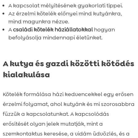
Kutya és családtagokhoz való kötődés
A kapcsolat mélyítésének gyakorlati tippei.

Összefoglaló
Az érzelmi kötelék előnyei mind kutyánkra,

mind magunkra nézve.
FAQ

A
családi kötelék háziállatokkal
hogyan
befolyásolja mindennapi életünket.
A kutya és gazdi közötti kötődés
kialakulása
Kötelék formálása házi kedvencekkel egy erősen
érzelmi folyamat, ahol kutyánk és mi szorosabbra
fűzzük a kapcsolatunkat. A kapcsolódás
erősítését olyan jelek mutatják, mint a
szemkontaktus keresése, a vidám üdvözlés, és a