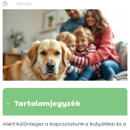
}
2025.03.21.
Tartalomjegyzék
3
A kutya és gazdi közötti kötődés
Miért különleges a kapcsolatunk a kutyákkal és a
