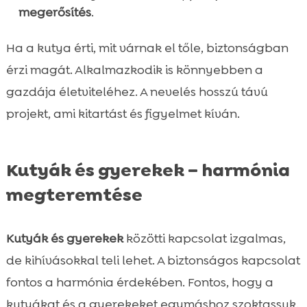
megerősítés
.
Ha a kutya érti, mit várnak el tőle, biztonságban
érzi magát. Alkalmazkodik is könnyebben a
gazdája életviteléhez. A nevelés hosszú távú
projekt, ami kitartást és figyelmet kíván.
Kutyák és gyerekek – harmónia
megteremtése
Kutyák és gyerekek
közötti kapcsolat izgalmas,
de kihívásokkal teli lehet. A biztonságos kapcsolat
fontos a harmónia érdekében. Fontos, hogy a
kutyákat és a gyerekeket egymáshoz szoktassuk.