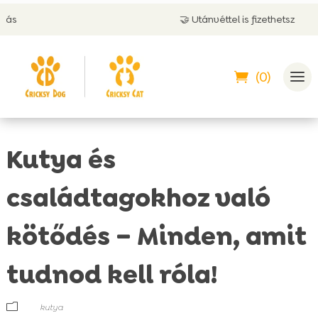
🤝 Utánvéttel is fizethetsz
(0)
Kutya és
családtagokhoz való
kötődés – Minden, amit
tudnod kell róla!
m
kutya