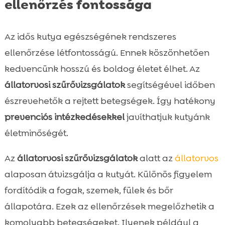
ellenőrzés fontossága
Az idős kutya egészségének rendszeres
ellenőrzése létfontosságú. Ennek köszönhetően
kedvencünk hosszú és boldog életet élhet. Az
állatorvosi szűrővizsgálatok
segítségével időben
észrevehetők a rejtett betegségek. Így hatékony
prevenciós intézkedésekkel
javíthatjuk kutyánk
életminőségét.
Az
állatorvosi szűrővizsgálatok
alatt az
állatorvos
alaposan átvizsgálja a kutyát. Különös figyelem
fordítódik a fogak, szemek, fülek és bőr
állapotára. Ezek az ellenőrzések megelőzhetik a
komolyabb betegségeket. Ilyenek például a