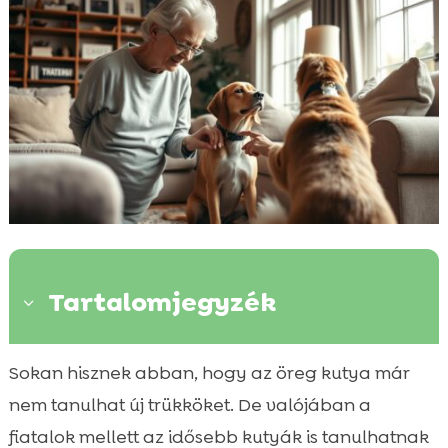
Tartalomjegyzék
3
Miért fontos a kutya betanítása idős
Sokan hisznek abban, hogy az öreg kutya már

korban?
nem tanulhat új trükköket. De valójában a
Az idős kutyák viselkedésének megértése

fiatalok mellett az idősebb kutyák is tanulhatnak