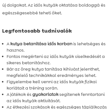
Hogyan kezdjük el az idős kutya

új dolgokat. Az idős kutyák oktatása boldoggá és
betanítását?
egészségesebbé teheti őket.
Idős kutya oktatási technikák

Idős kutya fizikai képességeinek

Legfontosabb tudnivalók
figyelembevétele
Játékok és gyakorlatok idős kutyáknak

A
kutya betanítása idős korban
is lehetséges és
Étkezési szokások és egészséges

hasznos.
táplálkozás
Fontos megérteni az idős kutyák viselkedését a
CricksyDog tápok és kiegészítők idős

sikeres betanításhoz.
kutyáknak
Bár az öreg kutya tanítása kihívást jelenthet,
Az idős kutyák szellemi egészségének

megfelelő technikákkal eredményes lehet.
támogatása
Figyelembe kell venni az idős kutyák fizikai
Rendszeres állatorvosi ellenőrzés
korlátait a tréning során.

fontossága
A játékok és
gyakorlatok
segítenek fenntartani
az idős kutyák aktivitását.
Hogyan kezeljük az idős kutya

Az étkezési szokások és egészséges táplálkozás
viselkedésproblémáit?