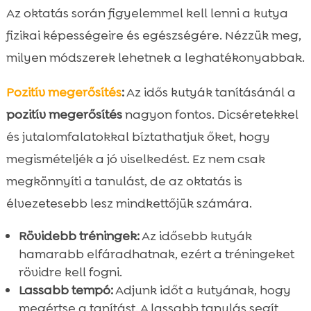
Az oktatás során figyelemmel kell lenni a kutya
fizikai képességeire és egészségére. Nézzük meg,
milyen módszerek lehetnek a leghatékonyabbak.
Pozitív megerősítés
:
Az idős kutyák tanításánál a
pozitív megerősítés
nagyon fontos. Dicséretekkel
és jutalomfalatokkal bíztathatjuk őket, hogy
megismételjék a jó viselkedést. Ez nem csak
megkönnyíti a tanulást, de az oktatás is
élvezetesebb lesz mindkettőjük számára.
Rövidebb tréningek:
Az idősebb kutyák
hamarabb elfáradhatnak, ezért a tréningeket
rövidre kell fogni.
Lassabb tempó:
Adjunk időt a kutyának, hogy
megértse a tanítást. A lassabb tanulás segít