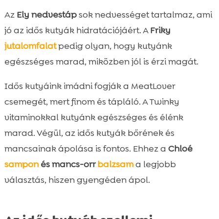
Az
Ely nedvestáp
sok nedvességet tartalmaz, ami
jó az idős kutyák hidratációjáért. A
Friky
jutalomfalat
pedig olyan, hogy kutyánk
egészséges marad, miközben jól is érzi magát.
Idős kutyáink imádni fogják a MeatLover
csemegét, mert finom és tápláló. A Twinky
vitaminokkal kutyánk egészséges és élénk
marad. Végül, az idős kutyák bőrének és
mancsainak ápolása is fontos. Ehhez a
Chloé
sampon
és mancs-orr
balzsam
a legjobb
választás, hiszen gyengéden ápol.