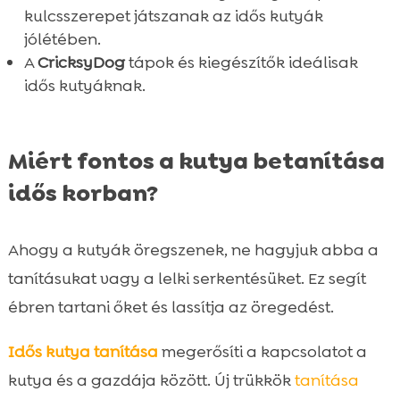
kulcsszerepet játszanak az idős kutyák
Az idős kutya szocializációja

jólétében.
Az idős kutya megfelelő gondozása

A
CricksyDog
tápok és kiegészítők ideálisak
Összefoglaló

idős kutyáknak.
FAQ

Miért fontos a kutya betanítása
idős korban?
Ahogy a kutyák öregszenek, ne hagyjuk abba a
tanításukat vagy a lelki serkentésüket. Ez segít
ébren tartani őket és lassítja az öregedést.
Idős kutya
tanítása
megerősíti a kapcsolatot a
kutya és a gazdája között. Új trükkök
tanítása