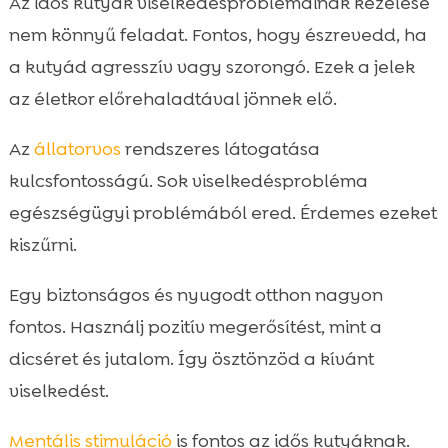
Az idős kutyák viselkedésproblémáinak kezelése
nem könnyű feladat. Fontos, hogy észrevedd, ha
a kutyád agresszív vagy szorongó. Ezek a jelek
az életkor előrehaladtával jönnek elő.
Az
állatorvos
rendszeres látogatása
kulcsfontosságú. Sok viselkedésprobléma
egészségügyi problémából ered. Érdemes ezeket
kiszűrni.
Egy biztonságos és nyugodt otthon nagyon
fontos. Használj pozitív megerősítést, mint a
dicséret és jutalom. Így ösztönzöd a kívánt
viselkedést.
Mentális stimuláció
is fontos az idős kutyáknak.