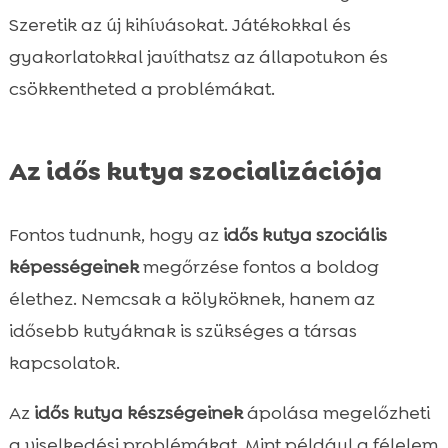
Szeretik az új kihívásokat. Játékokkal és
gyakorlatokkal javíthatsz az állapotukon és
csökkentheted a problémákat.
Az idős kutya szocializációja
Fontos tudnunk, hogy az
idős kutya szociális
képességeinek
megőrzése fontos a boldog
élethez. Nemcsak a kölyköknek, hanem az
idősebb kutyáknak is szükséges a társas
kapcsolatok.
Az
idős kutya készségeinek
ápolása megelőzheti
a viselkedési problémákat. Mint például a félelem