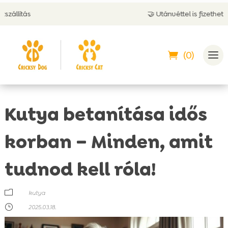
🤝 Utánvéttel is fizethetsz
(0)
Kutya betanítása idős
korban – Minden, amit
tudnod kell róla!
m
kutya
}
2025.03.18.