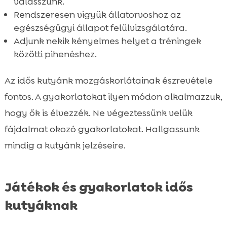
válasszunk.
Rendszeresen vigyük állatorvoshoz az
egészségügyi állapot felülvizsgálatára.
Adjunk nekik kényelmes helyet a tréningek
közötti pihenéshez.
Az idős kutyánk mozgáskorlátainak észrevétele
fontos. A gyakorlatokat ilyen módon alkalmazzuk,
hogy ők is élvezzék. Ne végeztessünk velük
fájdalmat okozó gyakorlatokat. Hallgassunk
mindig a kutyánk jelzéseire.
Játékok és gyakorlatok idős
kutyáknak