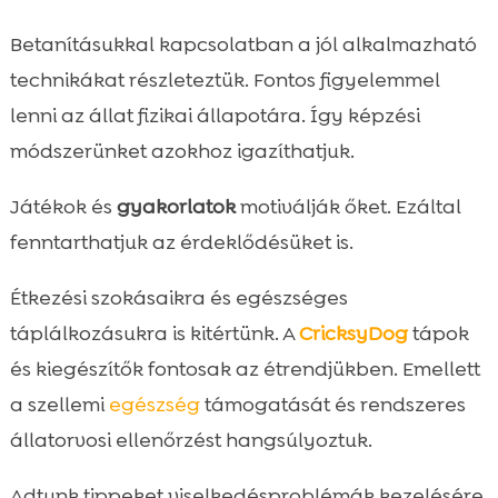
Betanításukkal kapcsolatban a jól alkalmazható
technikákat részleteztük. Fontos figyelemmel
lenni az állat fizikai állapotára. Így képzési
módszerünket azokhoz igazíthatjuk.
Játékok és
gyakorlatok
motiválják őket. Ezáltal
fenntarthatjuk az érdeklődésüket is.
Étkezési szokásaikra és egészséges
táplálkozásukra is kitértünk. A
CricksyDog
tápok
és kiegészítők fontosak az étrendjükben. Emellett
a szellemi
egészség
támogatását és rendszeres
állatorvosi ellenőrzést hangsúlyoztuk.
Adtunk tippeket viselkedésproblémák kezelésére.