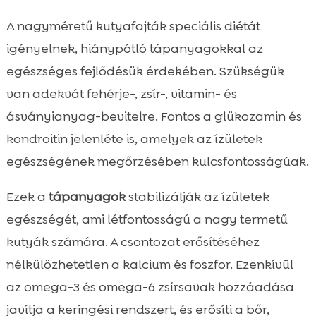
A nagyméretű kutyafajták speciális diétát
igényelnek, hiánypótló tápanyagokkal az
egészséges fejlődésük érdekében. Szükségük
van adekvát fehérje-, zsír-, vitamin- és
ásványianyag-bevitelre. Fontos a glükozamin és
kondroitin jelenléte is, amelyek az ízületek
egészségének megőrzésében kulcsfontosságúak.
Ezek a
tápanyagok
stabilizálják az ízületek
egészségét, ami létfontosságú a nagy termetű
kutyák számára. A csontozat erősítéséhez
nélkülözhetetlen a kalcium és foszfor. Ezenkívül
az omega-3 és omega-6 zsírsavak hozzáadása
javítja a keringési rendszert, és erősíti a bőr,