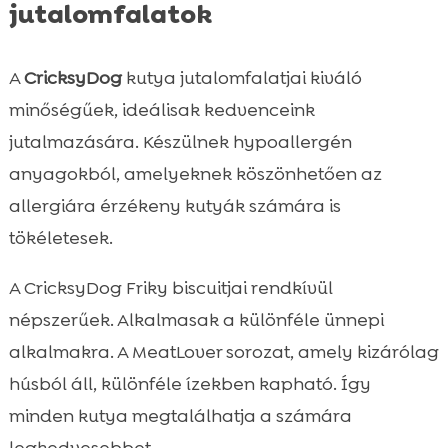
jutalomfalatok
A
CricksyDog
kutya jutalomfalatjai kiváló
minőségűek, ideálisak kedvenceink
jutalmazására. Készülnek hypoallergén
anyagokból, amelyeknek köszönhetően az
allergiára érzékeny kutyák számára is
tökéletesek.
A CricksyDog Friky biscuitjai rendkívül
népszerűek. Alkalmasak a különféle ünnepi
alkalmakra. A MeatLover sorozat, amely kizárólag
húsból áll, különféle ízekben kapható. Így
minden kutya megtalálhatja a számára