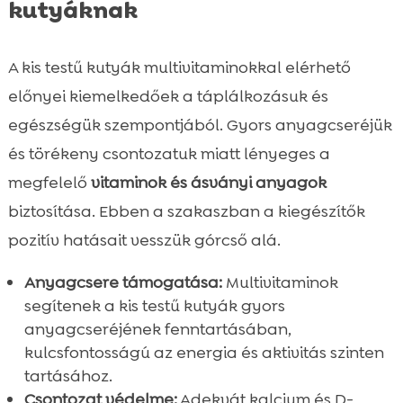
kutyáknak
A kis testű kutyák multivitaminokkal elérhető
előnyei kiemelkedőek a táplálkozásuk és
egészségük szempontjából. Gyors anyagcseréjük
és törékeny csontozatuk miatt lényeges a
megfelelő
vitaminok és ásványi anyagok
biztosítása. Ebben a szakaszban a kiegészítők
pozitív hatásait vesszük górcső alá.
Anyagcsere támogatása:
Multivitaminok
segítenek a kis testű kutyák gyors
anyagcseréjének fenntartásában,
kulcsfontosságú az energia és aktivitás szinten
tartásához.
Csontozat védelme:
Adekvát kalcium és D-