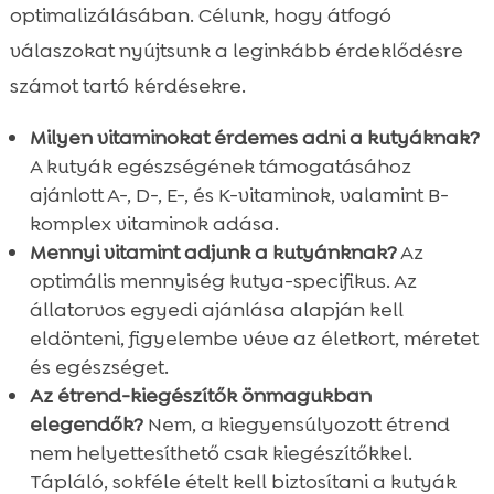
optimalizálásában. Célunk, hogy átfogó
válaszokat nyújtsunk a leginkább érdeklődésre
számot tartó kérdésekre.
Milyen vitaminokat érdemes adni a kutyáknak?
A kutyák egészségének támogatásához
ajánlott A-, D-, E-, és K-vitaminok, valamint B-
komplex vitaminok adása.
Mennyi vitamint adjunk a kutyánknak?
Az
optimális mennyiség kutya-specifikus. Az
állatorvos egyedi ajánlása alapján kell
eldönteni, figyelembe véve az életkort, méretet
és egészséget.
Az étrend-kiegészítők önmagukban
elegendők?
Nem, a kiegyensúlyozott étrend
nem helyettesíthető csak kiegészítőkkel.
Tápláló, sokféle ételt kell biztosítani a kutyák