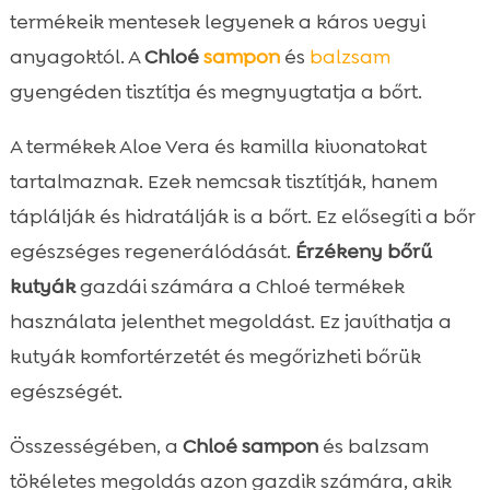
termékeik mentesek legyenek a káros vegyi
anyagoktól. A
Chloé
sampon
és
balzsam
gyengéden tisztítja és megnyugtatja a bőrt.
A termékek Aloe Vera és kamilla kivonatokat
tartalmaznak. Ezek nemcsak tisztítják, hanem
táplálják és hidratálják is a bőrt. Ez elősegíti a bőr
egészséges regenerálódását.
Érzékeny bőrű
kutyák
gazdái számára a Chloé termékek
használata jelenthet megoldást. Ez javíthatja a
kutyák komfortérzetét és megőrizheti bőrük
egészségét.
Összességében, a
Chloé sampon
és balzsam
tökéletes megoldás azon gazdik számára, akik