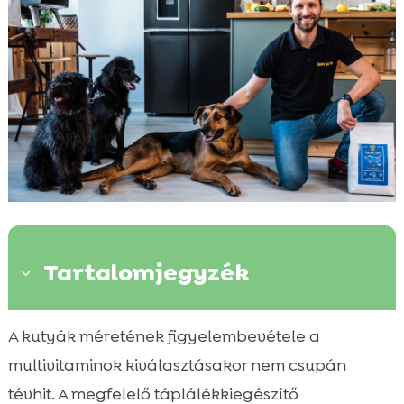
Tartalomjegyzék
3
Miért fontos a multivitamin a kutyák
A kutyák méretének figyelembevétele a

számára?
multivitaminok kiválasztásakor nem csupán
Kis testű kutyák tápanyagigénye

tévhit. A megfelelő táplálékkiegészítő