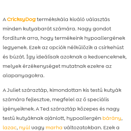
A
CricksyDog
termékskála kiváló választás
minden kutyabarát számára. Nagy gondot
fordítunk arra, hogy termékeink hypoallergének
legyenek. Ezek az opciók nélkülözik a csirkehúst
és búzát. Így ideálisak azoknak a kedvenceknek,
melyek érzékenységet mutatnak ezekre az
alapanyagokra.
A Juliet száraztáp, kimondottan kis testű kutyák
számára fejlesztve, megfelel az ő speciális
igényeiknek. A Ted száraztáp közepes és nagy
testű kutyáknak ajánlott, hypoallergén
bárány
,
lazac
,
nyúl
vagy
marha
változatokban. Ezek a