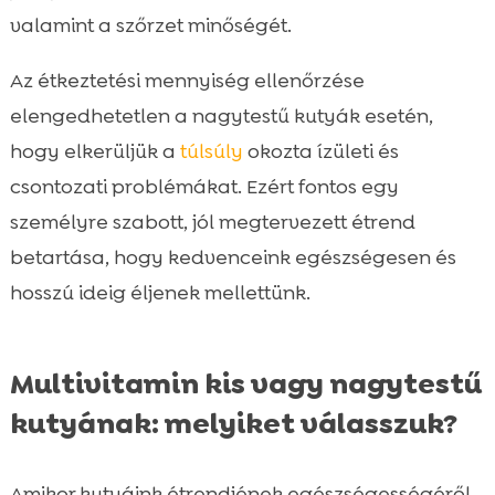
valamint a szőrzet minőségét.
Az étkeztetési mennyiség ellenőrzése
elengedhetetlen a nagytestű kutyák esetén,
hogy elkerüljük a
túlsúly
okozta ízületi és
csontozati problémákat. Ezért fontos egy
személyre szabott, jól megtervezett étrend
betartása, hogy kedvenceink egészségesen és
hosszú ideig éljenek mellettünk.
Multivitamin kis vagy nagytestű
kutyának: melyiket válasszuk?
Amikor kutyáink étrendjének egészségességéről