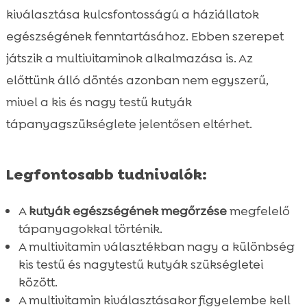
Nagy testű kutyák tápanyagigénye

kiválasztása kulcsfontosságú a háziállatok
Multivitamin kis vagy nagytestű kutyának:

egészségének fenntartásához. Ebben szerepet
melyiket válasszuk?
játszik a multivitaminok alkalmazása is. Az
A multivitamin előnyei kis testű kutyáknak

előttünk álló döntés azonban nem egyszerű,
A multivitamin előnyei nagy testű

mivel a kis és nagy testű kutyák
kutyáknak
tápanyagszükséglete jelentősen eltérhet.
CricksyDog kutyaeledel ajánlások

Kiegészítők kis testű kutyáknak

Kiegészítők nagy testű kutyáknak
Legfontosabb tudnivalók:

CricksyDog finomságok és jutalomfalatok

A
kutyák egészségének megőrzése
megfelelő
Egészségjavító Twinky vitaminok

tápanyagokkal történik.
Chloé sampon és balzsam érzékeny bőrű

A multivitamin választékban nagy a különbség
kutyáknak
kis testű és nagytestű kutyák szükségletei
Gyakran felmerülő kérdések a

között.
kutyavitaminokról
A multivitamin kiválasztásakor figyelembe kell