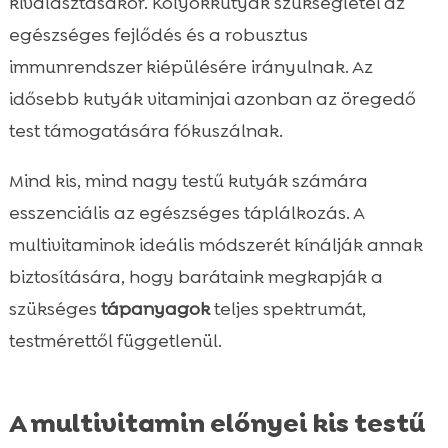
kiválasztásakor. Kölyökkutyák szükségletei az
egészséges fejlődés és a robusztus
immunrendszer kiépülésére irányulnak. Az
idősebb kutyák vitaminjai azonban az öregedő
test támogatására fókuszálnak.
Mind kis, mind nagy testű kutyák számára
esszenciális az egészséges táplálkozás. A
multivitaminok ideális módszerét kínálják annak
biztosítására, hogy barátaink megkapják a
szükséges
tápanyagok
teljes spektrumát,
testmérettől függetlenül.
A multivitamin előnyei kis testű