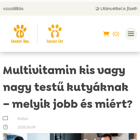
🤝 Utánvéttel is fizethetsz
(0)
Multivitamin kis vagy
nagy testű kutyáknak
– melyik jobb és miért?
m
kutya
}
2025.06.09.