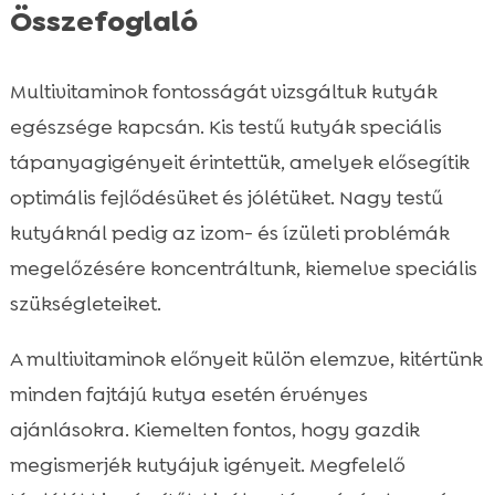
Összefoglaló
Multivitaminok fontosságát vizsgáltuk kutyák
egészsége kapcsán. Kis testű kutyák speciális
tápanyagigényeit érintettük, amelyek elősegítik
optimális fejlődésüket és jólétüket. Nagy testű
kutyáknál pedig az izom- és ízületi problémák
megelőzésére koncentráltunk, kiemelve speciális
szükségleteiket.
A multivitaminok előnyeit külön elemzve, kitértünk
minden fajtájú kutya esetén érvényes
ajánlásokra. Kiemelten fontos, hogy gazdik
megismerjék kutyájuk igényeit. Megfelelő