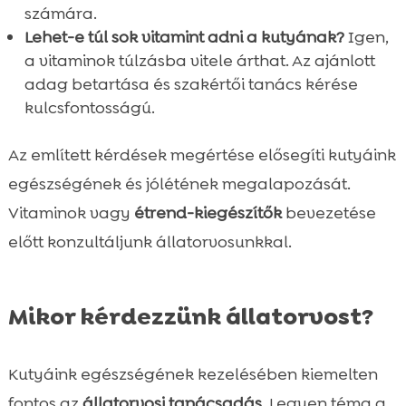
számára.
Lehet-e túl sok vitamint adni a kutyának?
Igen,
a vitaminok túlzásba vitele árthat. Az ajánlott
adag betartása és szakértői tanács kérése
kulcsfontosságú.
Az említett kérdések megértése elősegíti kutyáink
egészségének és jólétének megalapozását.
Vitaminok vagy
étrend-kiegészítők
bevezetése
előtt konzultáljunk állatorvosunkkal.
Mikor kérdezzünk állatorvost?
Kutyáink egészségének kezelésében kiemelten
fontos az
állatorvosi tanácsadás
. Legyen téma a