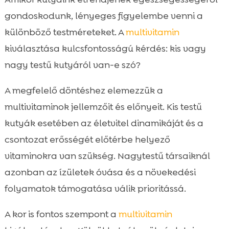
gondoskodunk, lényeges figyelembe venni a
különböző testméreteket. A
multivitamin
kiválasztása kulcsfontosságú kérdés: kis vagy
nagy testű kutyáról van-e szó?
A megfelelő döntéshez elemezzük a
multivitaminok jellemzőit és előnyeit. Kis testű
kutyák esetében az életvitel dinamikáját és a
csontozat erősségét előtérbe helyező
vitaminokra van szükség. Nagytestű társaiknál
azonban az ízületek óvása és a növekedési
folyamatok támogatása válik prioritássá.
A kor is fontos szempont a
multivitamin