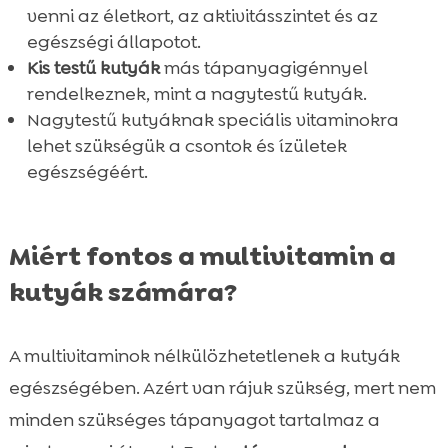
Mikor kérdezzünk állatorvost?
venni az életkort, az aktivitásszintet és az

Összefoglaló
egészségi állapotot.

Kis testű kutyák
más tápanyagigénnyel
Frequently Asked Questions (GYIK)

rendelkeznek, mint a nagytestű kutyák.
Nagytestű kutyáknak speciális vitaminokra
lehet szükségük a csontok és ízületek
egészségéért.
Miért fontos a multivitamin a
kutyák számára?
A multivitaminok nélkülözhetetlenek a kutyák
egészségében. Azért van rájuk szükség, mert nem
minden szükséges tápanyagot tartalmaz a