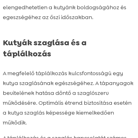
elengedhetetlen a kutyánk boldogságához és
egeszségéhez az őszi időszakban.
Kutyák szaglása és a
táplálkozás
A megfelelő táplálkozás kulcsfontosságú egy
kutya szaglásának egészségéhez. A tápanyagok
bevitelének hatása döntő a szaglószerv
működésére. Optimális étrend biztosítása esetén
a kutya szaglás képessége kiemelkedően
működik.
A táplálkozás és a szaglás kapcsolatát számos