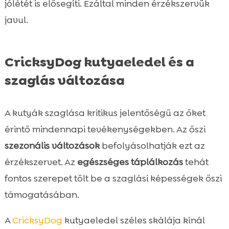
jólétét is elősegíti. Ezáltal minden érzékszervük
javul.
CricksyDog kutyaeledel és a
szaglás változása
A kutyák szaglása kritikus jelentőségű az őket
érintő mindennapi tevékenységekben. Az őszi
szezonális változások
befolyásolhatják ezt az
érzékszervet. Az
egészséges táplálkozás
tehát
fontos szerepet tölt be a szaglási képességek őszi
támogatásában.
A
CricksyDog
kutyaeledel széles skálája kínál