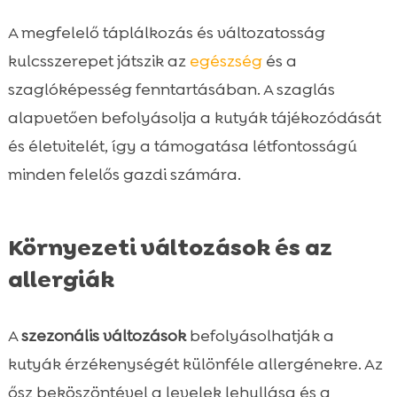
A megfelelő táplálkozás és változatosság
kulcsszerepet játszik az
egészség
és a
szaglóképesség fenntartásában. A szaglás
alapvetően befolyásolja a kutyák tájékozódását
és életvitelét, így a támogatása létfontosságú
minden felelős gazdi számára.
Környezeti változások és az
allergiák
A
szezonális változások
befolyásolhatják a
kutyák érzékenységét különféle allergénekre. Az
ősz beköszöntével a levelek lehullása és a