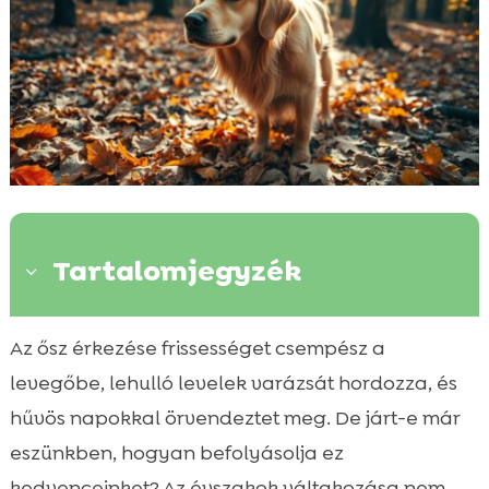
Tartalomjegyzék
3
A kutyák szaglása és az évszakok
Az ősz érkezése frissességet csempész a

változása
levegőbe, lehulló levelek varázsát hordozza, és
Miért fontos a kutya szaglása?

hűvös napokkal örvendeztet meg. De járt-e már
Hogyan változik a kutya szaglása az

eszünkben, hogyan befolyásolja ez
ősszel?
kedvenceinket? Az évszakok váltakozása nem