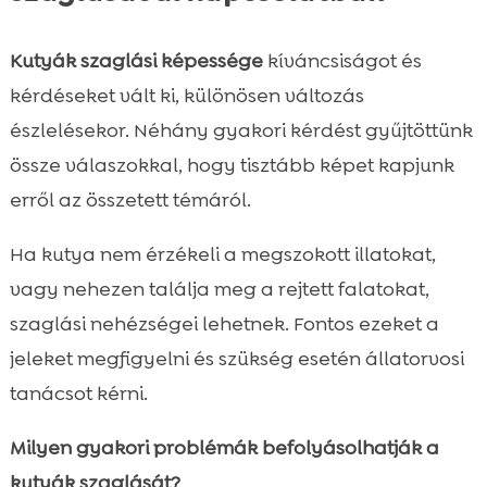
Kutyák szaglási képessége
kíváncsiságot és
kérdéseket vált ki, különösen változás
észlelésekor. Néhány gyakori kérdést gyűjtöttünk
össze válaszokkal, hogy tisztább képet kapjunk
erről az összetett témáról.
Ha kutya nem érzékeli a megszokott illatokat,
vagy nehezen találja meg a rejtett falatokat,
szaglási nehézségei lehetnek. Fontos ezeket a
jeleket megfigyelni és szükség esetén állatorvosi
tanácsot kérni.
Milyen gyakori problémák befolyásolhatják a
kutyák szaglását?