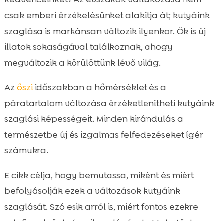
Az őszi levelek és illatok hatása a kutya

csak emberi érzékelésünket alakítja át; kutyáink
szaglására
szaglása is markánsan változik ilyenkor. Ők is új
Kutyák őszi szaglásváltozásának jelei

illatok sokaságával találkoznak, ahogy
A kutya viselkedése az őszi hónapokban

megváltozik a körülöttünk lévő világ.
Tippek a kutya szaglásának stimulálására

ősszel
Az
őszi
időszakban a hőmérséklet és a
Kutyák szaglása és a táplálkozás

páratartalom változása érzéketlenítheti kutyáink
CricksyDog kutyaeledel és a szaglás

szaglási képességeit. Minden kirándulás a
változása
természetbe új és izgalmas felfedezéseket ígér
Környezeti változások és az allergiák

számukra.
Állatorvosi tanácsok az őszi időszakra

Őszi kirándulások és a kutya szaglása

E cikk célja, hogy bemutassa, miként és miért
Mit tehetünk, hogy segítsük a kutya

befolyásolják ezek a változások kutyáink
szaglását ősszel?
szaglását. Szó esik arról is, miért fontos ezekre
Gyakori kérdések a kutya szaglásával
