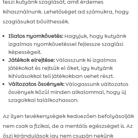
teszi kutyánk szaglását, amit érdemes
kihasználnunk. Lehetőséget ad számukra, hogy
szaglásukat bővíthessék.
Illatos nyomkövetés:
Hagyjuk, hogy kutyánk
izgalmas nyomkövetéssel fejlessze szaglási
képességeit.
Játékok elrejtése:
Válasszunk ki izgalmas
játékokat és rejtsük el őket, így kutyánk
kihívásokkal teli játékokban vehet részt.
Változatos ösvények:
Válogassunk változatos
ösvények közül minden alkalommal, hogy új
szagokkal találkozhasson.
Az ilyen tevékenységek kedvezően befolyásolják
nem csak a fizikai, de a mentális egészséget is. Az
őszi kirándulások így nem csupán nekünk