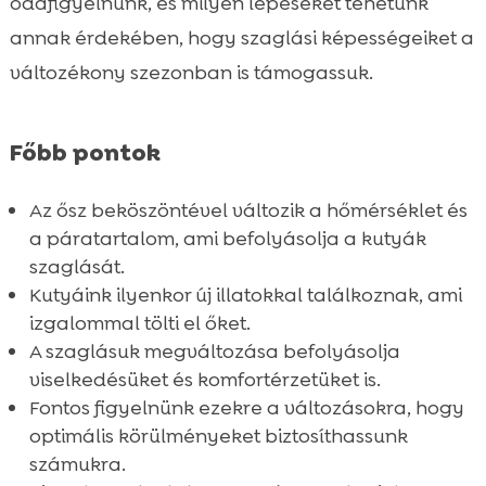
odafigyelnünk, és milyen lépéseket tehetünk
kapcsolatban
annak érdekében, hogy szaglási képességeiket a
Összefoglaló

változékony szezonban is támogassuk.
FAQ

Főbb pontok
Az ősz beköszöntével változik a hőmérséklet és
a páratartalom, ami befolyásolja a kutyák
szaglását.
Kutyáink ilyenkor új illatokkal találkoznak, ami
izgalommal tölti el őket.
A szaglásuk megváltozása befolyásolja
viselkedésüket és komfortérzetüket is.
Fontos figyelnünk ezekre a változásokra, hogy
optimális körülményeket biztosíthassunk
számukra.