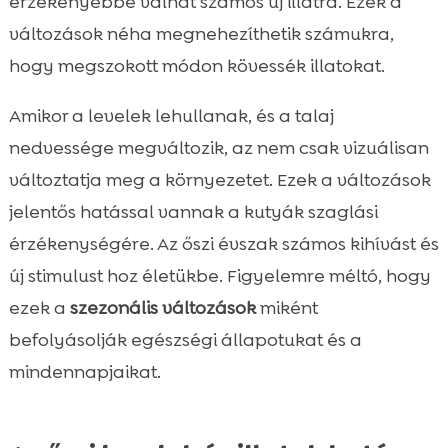
érzékenyebbé válhat számos új illatra. Ezek a
változások néha megnehezíthetik számukra,
hogy megszokott módon kövessék illatokat.
Amikor a levelek lehullanak, és a talaj
nedvessége megváltozik, az nem csak vizuálisan
változtatja meg a környezetet. Ezek a változások
jelentős hatással vannak a kutyák szaglási
érzékenységére. Az őszi évszak számos kihívást és
új stimulust hoz életükbe. Figyelemre méltó, hogy
ezek a
szezonális változások
miként
befolyásolják egészségi állapotukat és a
mindennapjaikat.