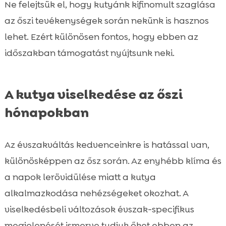
Ne felejtsük el, hogy kutyánk kifinomult szaglása
az őszi tevékenységek során nekünk is hasznos
lehet. Ezért különösen fontos, hogy ebben az
időszakban támogatást nyújtsunk neki.
A kutya viselkedése az őszi
hónapokban
Az évszakváltás kedvenceinkre is hatással van,
különösképpen az ősz során. Az enyhébb klíma és
a napok lerövidülése miatt a kutya
alkalmazkodása nehézségeket okozhat. A
viselkedésbeli változások évszak-specifikus
megjelenését ismerve tudjuk őket ebben az