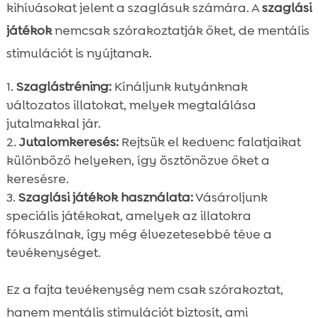
kihívásokat jelent a szaglásuk számára. A
szaglási
játékok
nemcsak szórakoztatják őket, de mentális
stimulációt is nyújtanak.
Szaglástréning:
Kínáljunk kutyánknak
változatos illatokat, melyek megtalálása
jutalmakkal jár.
Jutalomkeresés:
Rejtsük el kedvenc falatjaikat
különböző helyeken, így ösztönözve őket a
keresésre.
Szaglási játékok használata:
Vásároljunk
speciális játékokat, amelyek az illatokra
fókuszálnak, így még élvezetesebbé téve a
tevékenységet.
Ez a fajta tevékenység nem csak szórakoztat,
hanem mentális stimulációt biztosít, ami