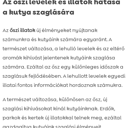
Az őszi levelek és illatok hatása
a kutya szaglására
Az
őszi illatok
új élményeket nyújtanak
számunkra és kutyáink számára egyaránt. A
természet változása, a lehulló levelek és az eltérő
aromák kihívást jelentenek kutyáink szaglása
számára. Ezáltal az ősz egy különleges időszak a
szaglásuk fejlődésében. A lehullott levelek egyedi
illatai fontos információkat hordoznak számukra.
A természet változása, különösen az ősz, új
szaglási kihívásokat kínál kutyáinknak. Erdők,
parkok és kertek új illatokkal telnek meg, ezáltal
gazdagítva kutyáink szaglási élményeit.