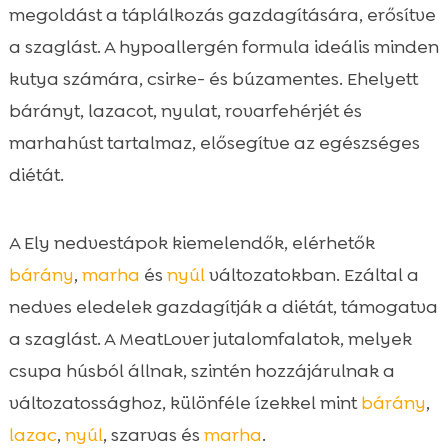
megoldást a táplálkozás gazdagítására, erősítve
a szaglást. A hypoallergén formula ideális minden
kutya számára, csirke- és búzamentes. Ehelyett
bárányt, lazacot, nyulat, rovarfehérjét és
marhahúst tartalmaz, elősegítve az egészséges
diétát.
A Ely nedvestápok kiemelendők, elérhetők
bárány
,
marha
és
nyúl
változatokban. Ezáltal a
nedves eledelek gazdagítják a diétát, támogatva
a szaglást. A MeatLover jutalomfalatok, melyek
csupa húsból állnak, szintén hozzájárulnak a
változatossághoz, különféle ízekkel mint
bárány
,
lazac
,
nyúl
, szarvas és
marha
.