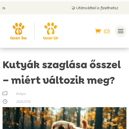
🤝 Utánvéttel is fizethetsz
(0)
Kutyák szaglása ősszel
– miért változik meg?
m
kutya
}
2025.07.31.