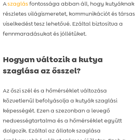
A
szaglás
fontossága abban áll, hogy kutyáknak
részletes világismeretet, kommunikációt és társas
viselkedést tesz lehetővé. Ezáltal biztosítva a
fennmaradásukat és jóllétüket.
Hogyan változik a kutya
szaglása az ősszel?
Az őszi szél és a hőmérséklet változása
közvetlenül befolyásolja a kutyák szaglási
képességét. Ezen a szezonban a levegő
nedvességtartalma és a hőmérséklet együtt
dolgozik. Ezáltal az állatok szaglása