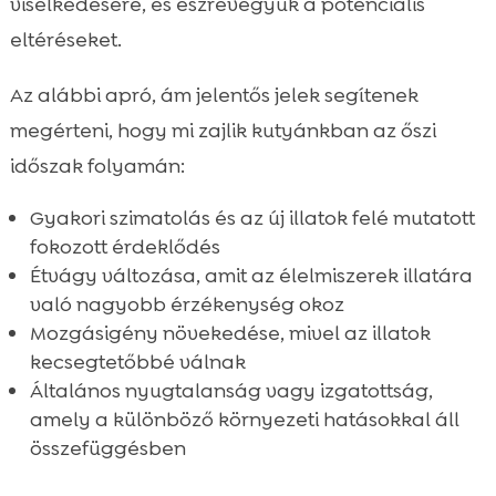
viselkedésére, és észrevegyük a potenciális
eltéréseket.
Az alábbi apró, ám jelentős jelek segítenek
megérteni, hogy mi zajlik kutyánkban az őszi
időszak folyamán:
Gyakori szimatolás és az új illatok felé mutatott
fokozott érdeklődés
Étvágy változása, amit az élelmiszerek illatára
való nagyobb érzékenység okoz
Mozgásigény növekedése, mivel az illatok
kecsegtetőbbé válnak
Általános nyugtalanság vagy izgatottság,
amely a különböző környezeti hatásokkal áll
összefüggésben