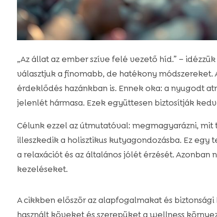
„Az állat az ember szíve felé vezető híd.” – idézz
választjuk a finomabb, de hatékony módszereket.
érdeklődés hazánkban is. Ennek oka: a nyugodt atm
jelenlét hármasa. Ezek együttesen biztosítják kedv
Célunk ezzel az útmutatóval: megmagyarázni, mit ta
illeszkedik a holisztikus kutyagondozásba. Ez egy t
a relaxációt és az általános jólét érzését. Azonban 
kezeléseket.
A cikkben először az alapfogalmakat és biztonsági
használt köveket és szerepüket a wellness környeze