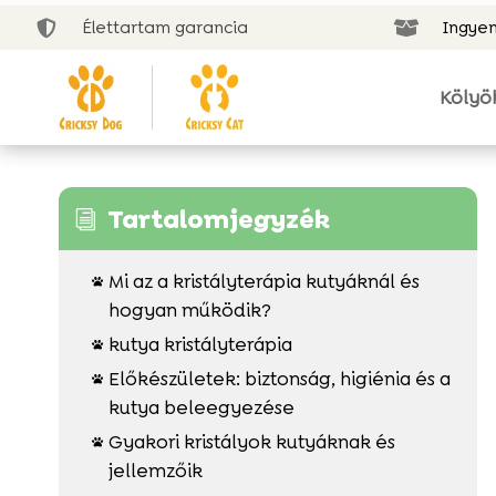
Élettartam garancia
Ingyen


Kölyö
Tartalomjegyzék
i
Mi az a kristályterápia kutyáknál és

hogyan működik?
kutya kristályterápia

Előkészületek: biztonság, higiénia és a

kutya beleegyezése
Gyakori kristályok kutyáknak és

jellemzőik