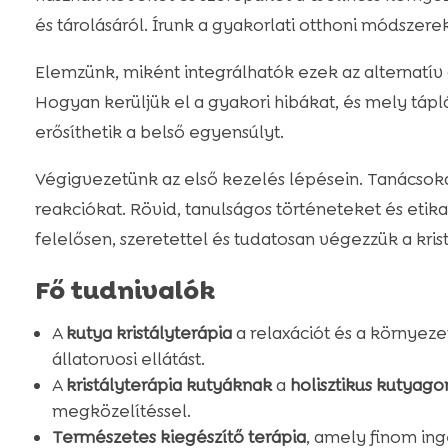
és tárolásáról. Írunk a gyakorlati otthoni módszere
Elemzünk, miként integrálhatók ezek az alternatí
Hogyan kerüljük el a gyakori hibákat, és mely táp
erősíthetik a belső egyensúlyt.
Végigvezetünk az első kezelés lépésein. Tanácsokat
reakciókat. Rövid, tanulságos történeteket és etika
felelősen, szeretettel és tudatosan végezzük a krist
Fő tudnivalók
A
kutya kristályterápia
a relaxációt és a környezet
állatorvosi ellátást.
A
kristályterápia kutyáknak
a
holisztikus kutyag
megközelítéssel.
Természetes kiegészítő terápia
, amely finom inge