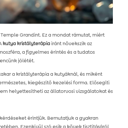
ük Temple Grandint. Ez a mondat rámutat, miért
 A
kutya kristályterápia
iránt növekszik az
oszféra, a figyelmes érintés és a tudatos
encünk jólétét.
kar a kristályterápia a kutyáknál, és miként
ermészetes, kiegészítő kezelési forma. Elősegíti
nem helyettesítheti az állatorvosi vizsgálatokat és
 kérdéseket érintjük. Bemutatjuk a gyakran
tében. Ezenkívül szó esik a kövek tisztításáról