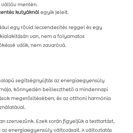
s vállöv mentén.
kentés kutyáknál
egyik jeleit.
ldául egy rövid lecsendesítés reggel és egy
 kialakításán van, nem a folyamatos
késsé válik, nem zavaróvá.
ésalapú segítségnyújtás az energiaegyensúly
formája, könnyedén beilleszthető a mindennapi
kások megerősítésében, és az otthoni harmónia
ználatával.
 szervezünk. Ezek során figyeljük a testtartást,
z energiaegyensúly változásait. A változtatás