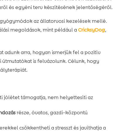
kről és egyéni terv készítésének jelentőségéről.
v gyógymódok az állatorvosi kezelések mellé.
lálási megoldások, mint például a
CricksyDog
,
 adunk arra, hogyan ismerjük fel a pozitív
i útmutatókat is felvázolunk. Célunk, hogy
ályterápiát.
i jólétet támogatja, nem helyettesíti az
ondozás
része, óvatos, gazdi-központú
rekkel csökkentheti a stresszt és javíthatja a