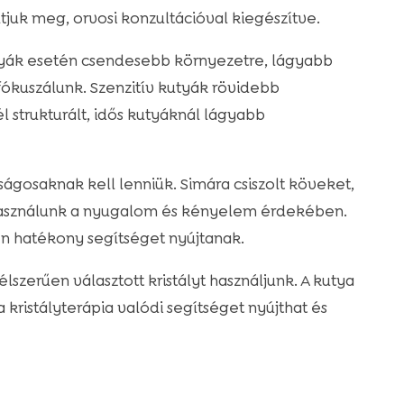
juk meg, orvosi konzultációval kiegészítve.
utyák esetén csendesebb környezetre, lágyabb
fókuszálunk. Szenzitív kutyák rövidebb
l strukturált, idős kutyáknál lágyabb
gosaknak kell lenniük. Simára csiszolt köveket,
t használunk a nyugalom és kényelem érdekében.
en hatékony segítséget nyújtanak.
szerűen választott kristályt használjunk. A kutya
kristályterápia valódi segítséget nyújthat és