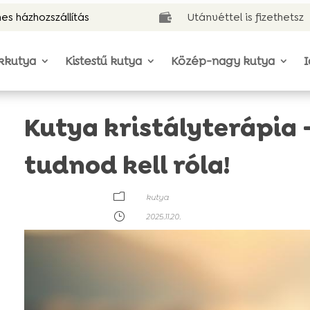
es házhozszállítás
Utánvéttel is fizethetsz

kkutya
Kistestű kutya
Közép-nagy kutya
I
Kutya kristályterápia 
tudnod kell róla!
m
kutya
}
2025.11.20.