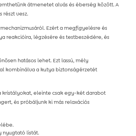
emthetünk átmenetet alvás és éberség között. A
 részt vesz.
smechanizmusáról. Ezért a megfigyelésre és
ya reakcióira, légzésére és testbeszédére, és
lönösen hatásos lehet. Ezt lassú, mély
sal kombinálva a kutya biztonságérzetét
kristályokat, eleinte csak egy-két darabot
ngert, és próbáljunk ki más relaxációs
elébe.
 nyugtató listát.