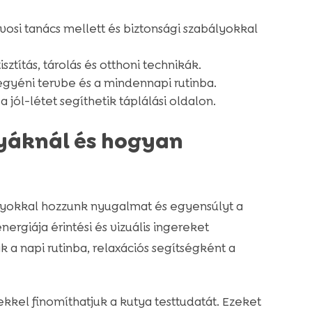
vosi tanács mellett és biztonsági szabályokkal
isztítás, tárolás és otthoni technikák.
gyéni tervbe és a mindennapi rutinba.
jól-létet segíthetik táplálási oldalon.
tyáknál és hogyan
ányokkal hozzunk nyugalmat és egyensúlyt a
ergiája érintési és vizuális ingereket
 a napi rutinba, relaxációs segítségként a
kkel finomíthatjuk a kutya testtudatát. Ezeket