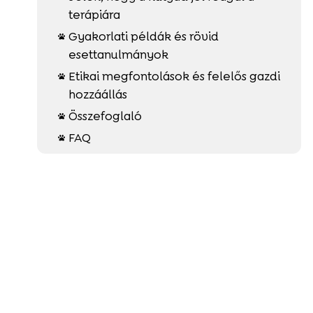
terápiára
Gyakorlati példák és rövid

esettanulmányok
Etikai megfontolások és felelős gazdi

hozzáállás
Összefoglaló

FAQ
