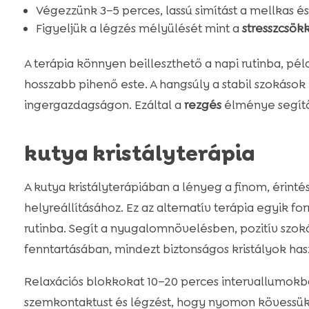
Végezzünk 3–5 perces, lassú simítást a mellkas é
Figyeljük a légzés mélyülését mint a
stresszcsök
A terápia könnyen beilleszthető a napi rutinba, pé
hosszabb pihenő este. A hangsúly a stabil szokások
ingergazdagságon. Ezáltal a
rezgés
élménye segítő
kutya kristályterápia
A kutya kristályterápiában a lényeg a finom, érint
helyreállításához. Ez az alternatív terápia egyik 
rutinba. Segít a nyugalomnövelésben, pozitív szo
fenntartásában, mindezt biztonságos kristályok has
Relaxációs blokkokat 10–20 perces intervallumokban
szemkontaktust és légzést, hogy nyomon kövessük a