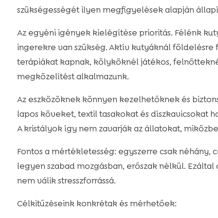
szükségességét ilyen megfigyelések alapján állapít
Az egyéni igények kielégítése prioritás. Félénk k
ingerekre van szükség. Aktív kutyáknál földelésre 
terápiákat kapnak, kölyköknél játékos, felnőttekné
megközelítést alkalmazunk.
Az eszközöknek könnyen kezelhetőknek és biztonsá
lapos köveket, textil tasakokat és díszkavicsoka
A kristályok így nem zavarják az állatokat, miközb
Fontos a mértékletesség: egyszerre csak néhány, cél
legyen szabad mozgásban, erőszak nélkül. Ezáltal a 
nem válik stresszforrássá.
Célkitűzéseink konkrétak és mérhetőek: