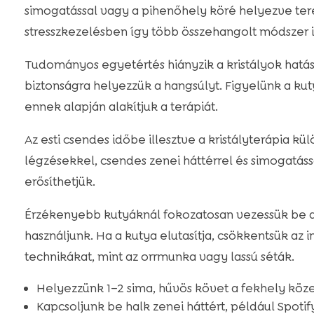
simogatással vagy a pihenőhely köré helyezve ter
stresszkezelésben így több összehangolt módszer is
Tudományos egyetértés hiányzik a kristályok hatá
biztonságra helyezzük a hangsúlyt. Figyelünk a kut
ennek alapján alakítjuk a terápiát.
Az esti csendes időbe illesztve a kristályterápia kü
légzésekkel, csendes zenei háttérrel és simogatás
erősíthetjük.
Érzékenyebb kutyáknál fokozatosan vezessük be a 
használjunk. Ha a kutya elutasítja, csökkentsük az i
technikákat, mint az orrmunka vagy lassú séták.
Helyezzünk 1–2 sima, hűvös követ a fekhely köz
Kapcsoljunk be halk zenei háttért, például Spotify