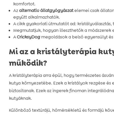
komfortot.
Az
alternatív állatgyógyászat
elemei csak állator
együtt alkalmazhatók.
A cikk gyakorlati útmutatót ad: kristályválasztás, t
Megmutatjuk, hogyan illeszthetők a módszerek e
A
CricksyDog
megoldások a belső egyensúlyt és a 
Mi az a kristályterápia ku
működik?
A kristályterápia arra épül, hogy természetes ásv
kutya környezetébe. Ezek a kristályok rezgése és en
biztosítanak. Ezek az ingerek finoman integrálódnak
kutyáknak.
Különböző textúrájú, hőmérsékletű és formájú köve