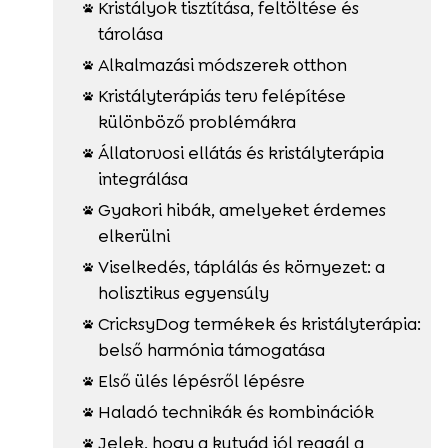
Kristályok tisztítása, feltöltése és

tárolása
Alkalmazási módszerek otthon

Kristályterápiás terv felépítése

különböző problémákra
Állatorvosi ellátás és kristályterápia

integrálása
Gyakori hibák, amelyeket érdemes

elkerülni
Viselkedés, táplálás és környezet: a

holisztikus egyensúly
CricksyDog termékek és kristályterápia:

belső harmónia támogatása
Első ülés lépésről lépésre

Haladó technikák és kombinációk

Jelek, hogy a kutyád jól reagál a
