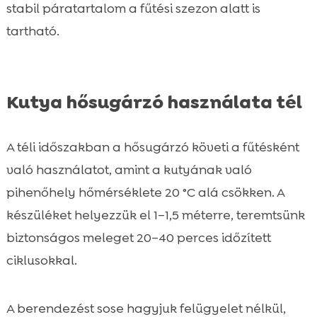
stabil páratartalom a fűtési szezon alatt is
tartható.
Kutya hősugárzó használata tél
A téli időszakban a hősugárzó követi a fűtésként
való használatot, amint a kutyának való
pihenőhely hőmérséklete 20 °C alá csökken. A
készüléket helyezzük el 1–1,5 méterre, teremtsünk
biztonságos meleget 20–40 perces időzített
ciklusokkal.
A berendezést sose hagyjuk felügyelet nélkül,