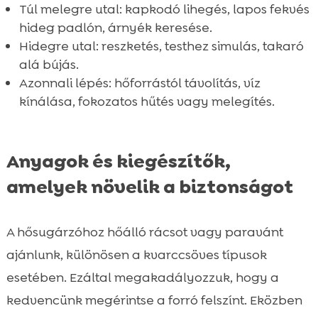
Túl melegre utal: kapkodó lihegés, lapos fekvés
hideg padlón, árnyék keresése.
Hidegre utal: reszketés, testhez simulás, takaró
alá bújás.
Azonnali lépés: hőforrástól távolítás, víz
kínálása, fokozatos hűtés vagy melegítés.
Anyagok és kiegészítők,
amelyek növelik a biztonságot
A hősugárzóhoz hőálló rácsot vagy paravánt
ajánlunk, különösen a kvarccsöves típusok
esetében. Ezáltal megakadályozzuk, hogy a
kedvencünk megérintse a forró felszínt. Eközben