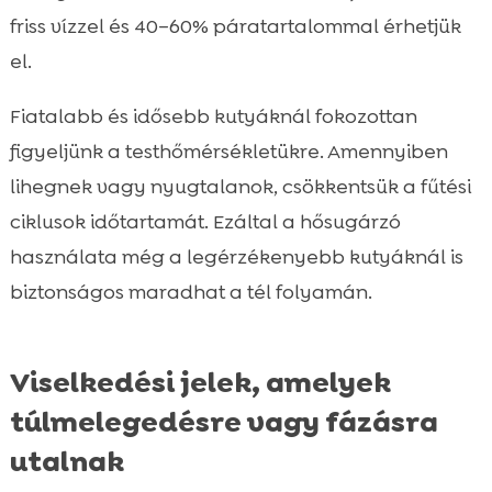
friss vízzel és 40–60% páratartalommal érhetjük
el.
Fiatalabb és idősebb kutyáknál fokozottan
figyeljünk a testhőmérsékletükre. Amennyiben
lihegnek vagy nyugtalanok, csökkentsük a fűtési
ciklusok időtartamát. Ezáltal a hősugárzó
használata még a legérzékenyebb kutyáknál is
biztonságos maradhat a tél folyamán.
Viselkedési jelek, amelyek
túlmelegedésre vagy fázásra
utalnak