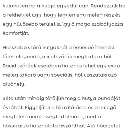
különösen ha a kutya egyedül van. Rendezzük be
a fekhelyét úgy, hogy legyen egy meleg rész és
egy hűvösebb terület is, így ő maga szabályozza
komfortját.
Hosszabb szőrű kutyáknál a kevésbé intenzív
fűtés elegendő, mivel szőrük megtartja a hőt.
Rövid szőrűek esetében hasznos lehet egy extra
meleg takaró vagy speciális, hőt visszatükröző
alvóhely.
Séta után mindig töröljük meg a kutya bundáját
és lábát. Figyeljünk a hidratálásra és a levegő
megfelelő nedvességtartalmára, mert a
hősugárzó használata kiszáríthat. A jó hőérzetet