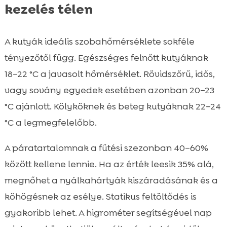
kezelés télen
A kutyák ideális szobahőmérséklete sokféle
tényezőtől függ. Egészséges felnőtt kutyáknak
18–22 °C a javasolt hőmérséklet. Rövidszőrű, idős,
vagy sovány egyedek esetében azonban 20–23
°C ajánlott. Kölyköknek és beteg kutyáknak 22–24
°C a legmegfelelőbb.
A páratartalomnak a fűtési szezonban 40–60%
között kellene lennie. Ha az érték leesik 35% alá,
megnőhet a nyálkahártyák kiszáradásának és a
köhögésnek az esélye. Statikus feltöltődés is
gyakoribb lehet. A higrométer segítségével nap