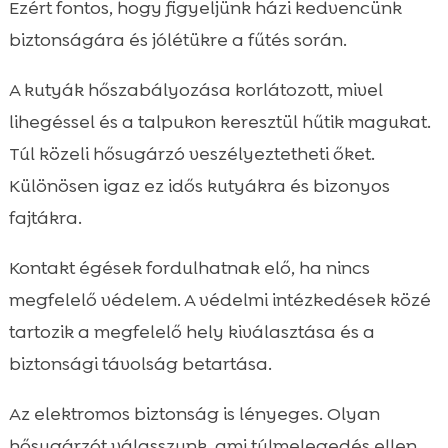
Ezért fontos, hogy figyeljünk házi kedvencünk
biztonságára és jólétükre a fűtés során.
A kutyák hőszabályozása korlátozott, mivel
lihegéssel és a talpukon keresztül hűtik magukat.
Túl közeli hősugárzó veszélyeztetheti őket.
Különösen igaz ez idős kutyákra és bizonyos
fajtákra.
Kontakt égések fordulhatnak elő, ha nincs
megfelelő védelem. A védelmi intézkedések közé
tartozik a megfelelő hely kiválasztása és a
biztonsági távolság betartása.
Az elektromos biztonság is lényeges. Olyan
hősugárzót válasszunk, ami túlmelegedés ellen