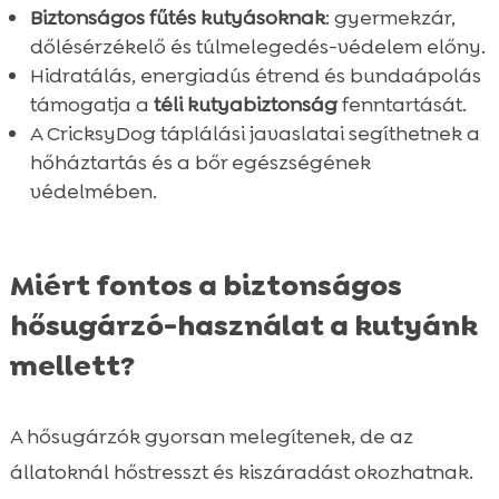
Biztonságos fűtés kutyásoknak
: gyermekzár,
dőlésérzékelő és túlmelegedés-védelem előny.
Hidratálás, energiadús étrend és bundaápolás
támogatja a
téli kutyabiztonság
fenntartását.
A CricksyDog táplálási javaslatai segíthetnek a
hőháztartás és a bőr egészségének
védelmében.
Miért fontos a biztonságos
hősugárzó-használat a kutyánk
mellett?
A hősugárzók gyorsan melegítenek, de az
állatoknál hőstresszt és kiszáradást okozhatnak.