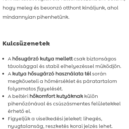
hogy meleg és bevonzó otthont kínáljunk, ahol
mindannyian pihenhetünk.
Kulcsüzenetek
A
hősugárzó kutya mellett
csak biztonságos
távolsággal és stabil elhelyezéssel működjön.
A
kutya hősugárzó használata tél
során
megköveteli a hőmérséklet és páratartalom
folyamatos figyelését.
A beltéri
hőkomfort kutyáknak
külön
pihenőzónával és csúszásmentes felületekkel
érhető el.
Figyeljük a viselkedési jeleket: lihegés,
nyugtalanság, reszketés korai jelzés lehet.