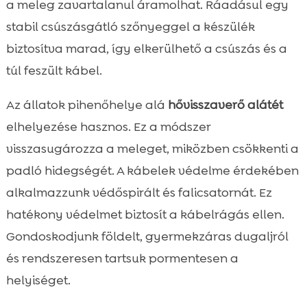
a meleg zavartalanul áramolhat. Ráadásul egy
stabil csúszásgátló szőnyeggel a készülék
biztosítva marad, így elkerülhető a csúszás és a
túl feszült kábel.
Az állatok pihenőhelye alá
hővisszaverő alátét
elhelyezése hasznos. Ez a módszer
visszasugározza a meleget, miközben csökkenti a
padló hidegségét. A kábelek védelme érdekében
alkalmazzunk védőspirált és falicsatornát. Ez
hatékony védelmet biztosít a kábelrágás ellen.
Gondoskodjunk földelt, gyermekzáras dugaljról
és rendszeresen tartsuk pormentesen a
helyiséget.