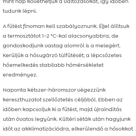
mint nap követhetjük a változásokat, így időben
tudunk lépni.
A fűtést finoman kell szabályoznunk. Éjjel állítsuk
a termosztátot 1–2 °C-kal alacsonyabbra, de
gondoskodjunk vastag alomról is a melegért.
Kerüljük a hősugárzó túlfűtését; a lépcsőzetes
hőemelkedés stabilabb hőmérsékletet
eredményez.
Naponta kétszer-háromszor végezzünk
kereszthuzatot szellőztetés céljából. Ebben az
időben kapcsoljuk ki a fűtést, majd újraindítás
után óvatos legyünk. Kültéri séták után hagyjunk
időt az akklimatizációdra, elkerülendő a hősokkot