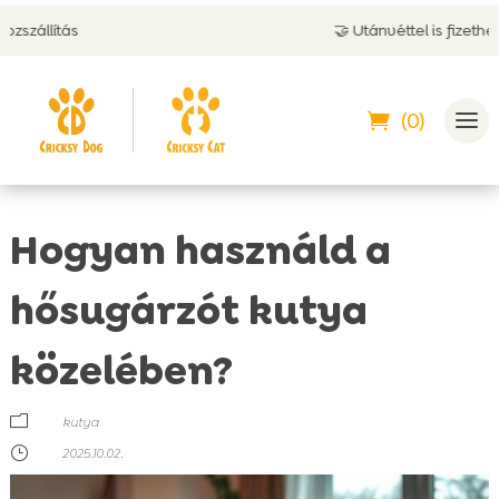
🤝 Utánvéttel is fizethetsz
(0)
Hogyan használd a
hősugárzót kutya
közelében?
m
kutya
}
2025.10.02.