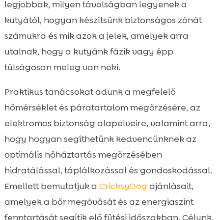
Téli étrend és hidratálás a hőkomfort
legjobbak, milyen távolságban legyenek a

támogatására
kutyától, hogyan készítsünk biztonságos zónát
CricksyDog ajánlások a téli jólléthez

számukra és mik azok a jelek, amelyek arra
Napirend és hőexpozíció: mennyi idő

utalnak, hogy a kutyánk fázik vagy épp
biztonságos?
túlságosan meleg van neki.
Bundaápolás és bőr egészsége a fűtési

szezonban
Praktikus tanácsokat adunk a megfelelő
Elektromos biztonság és karbantartás

hőmérséklet és páratartalom megőrzésére, az
Utazás, hétvégi ház, kennel: hősugárzó

elektromos biztonság alapelveire, valamint arra,
használata útközben
hogy hogyan segíthetünk kedvencünknek az
Gyakori hibák, amelyeket érdemes

optimális hőháztartás megőrzésében
elkerülni
hidratálással, táplálkozással és gondoskodással.
Összefoglaló

Emellett bemutatjuk a
CricksyDog
ajánlásait,
FAQ

amelyek a bőr megóvását és az energiaszint
fenntartását segítik elő fűtési időszakban. Célunk,