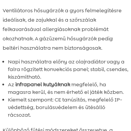
Ventilátoros hősugárzók a gyors felmelegítésre
ideálisak, de zajukkal és a szőrszálak
felkavarásával allergiásoknak problémát
okozhatnak. A gázüzemű hősugárzók pedig
beltéri használatra nem biztonságosak.
Napi használatra előny az olajradiátor vagy a
falra rögzített konvekciós panel; stabil, csendes,
kiszámítható.
Az
infrapanel kutyáknak
megfelelő, ha
magasra kerül, és nem érhető el játék közben.
Kiemelt szempont: CE tanúsítás, megfelelő IP-
védettség, borulásvédelem és ütésálló
rácsozat.
Különböző fűtési módszereket összevetve, a