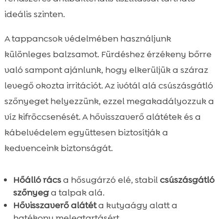
ideális szinten.
A tappancsok védelmében használjunk
különleges balzsamot. Fürdéshez érzékeny bőrre
való sampont ajánlunk, hogy elkerüljük a száraz
levegő okozta irritációt. Az ivótál alá csúszásgátló
szőnyeget helyezzünk, ezzel megakadályozzuk a
víz kifröccsenését. A hővisszaverő alátétek és a
kábelvédelem együttesen biztosítják a
kedvenceink biztonságát.
Hőálló rács
a hősugárzó elé, stabil
csúszásgátló
szőnyeg
a talpak alá.
Hővisszaverő alátét
a kutyaágy alatt a
hatékony melegtartásért.