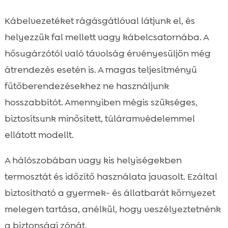
Kábelvezetéket rágásgátlóval látjunk el, és
helyezzük fal mellett vagy kábelcsatornába. A
hősugárzótól való távolság érvényesüljön még
átrendezés esetén is. A magas teljesítményű
fűtőberendezésekhez ne használjunk
hosszabbítót. Amennyiben mégis szükséges,
biztosítsunk minősített, túláramvédelemmel
ellátott modellt.
A hálószobában vagy kis helyiségekben
termosztát és időzítő használata javasolt. Ezáltal
biztosítható a gyermek- és állatbarát környezet
melegen tartása, anélkül, hogy veszélyeztetnénk
a biztonsági zónát.