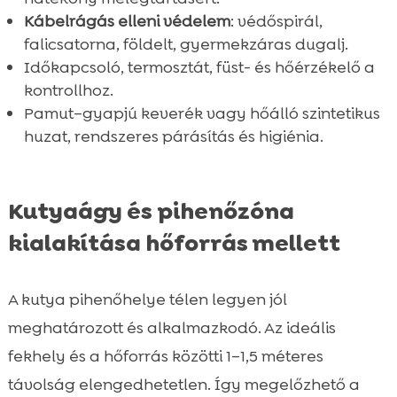
Kábelrágás elleni védelem
: védőspirál,
falicsatorna, földelt, gyermekzáras dugalj.
Időkapcsoló, termosztát, füst- és hőérzékelő a
kontrollhoz.
Pamut–gyapjú keverék vagy hőálló szintetikus
huzat, rendszeres párásítás és higiénia.
Kutyaágy és pihenőzóna
kialakítása hőforrás mellett
A kutya pihenőhelye télen legyen jól
meghatározott és alkalmazkodó. Az ideális
fekhely és a hőforrás közötti 1–1,5 méteres
távolság elengedhetetlen. Így megelőzhető a