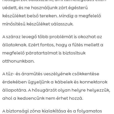
védett, és ne használjunk zárt égésterű
készüléket belső tereken. Mindig a megfelelő
minősítésű készüléket válasszuk.
A száraz levegő több problémát is okozhat az
állatoknak. Ezért fontos, hogy a fűtés mellett a
megfelelő páratartalmat is biztosítsuk
otthonunkban.
A tűz- és áramütés veszélyének csökkentése
érdekében ügyeljünk a kábelek és konnektorok
állapotára. A hősugárzót olyan helyre helyezzük,
ahol a kedvencünk nem érhet hozzá.
A biztonsági zóna kialakítása és a folyamatos