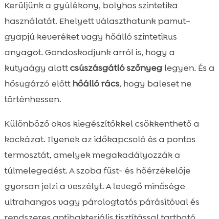
Kerüljünk a gyúlékony, bolyhos szintetika
használatát. Ehelyett választhatunk pamut–
gyapjú keveréket vagy hőálló szintetikus
anyagot. Gondoskodjunk arról is, hogy a
kutyaágy alatt
csúszásgátló szőnyeg
legyen. És a
hősugárzó előtt
hőálló rács
, hogy baleset ne
történhessen.
Különböző okos kiegészítőkkel csökkenthető a
kockázat. Ilyenek az időkapcsoló és a pontos
termosztát, amelyek megakadályozzák a
túlmelegedést. A szoba füst- és hőérzékelője
gyorsan jelzi a veszélyt. A levegő minősége
ultrahangos vagy párologtatós párásítóval és
rendszeres antibakteriális tisztítással tartható