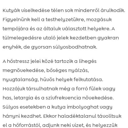
Kutyák viselkedése télen sok mindenről árulkodik.
Figyelnünk kell a testhelyzetükre, mozgásuk
tempójára és az általuk választott helyekre. A
túlmelegedésre utaló jelek kezdetben gyakran
enyhék, de gyorsan súlyosbodhatnak.
A hőstressz jelei közé tartozik a lihegés
megnövekedése, bőséges nyálzás,
nyugtalanság, hűvös helyek felkutatása.
Hozzájuk társulhatnak még a forró fülek vagy
has, letargia és a szívfrekvencia növekedése.
Súlyos esetekben a kutya imbolyoghat vagy
hányni kezdhet. Ekkor haladéktalanul távolítsuk
el a hőforrástól, adjunk neki vizet, és helyezzük