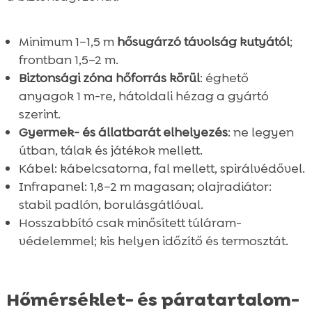
Minimum 1–1,5 m
hősugárzó távolság kutyától
;
frontban 1,5–2 m.
Biztonsági zóna hőforrás körül
: éghető
anyagok 1 m-re, hátoldali hézag a gyártó
szerint.
Gyermek- és állatbarát elhelyezés
: ne legyen
útban, tálak és játékok mellett.
Kábel: kábelcsatorna, fal mellett, spirálvédővel.
Infrapanel: 1,8–2 m magasan; olajradiátor:
stabil padlón, borulásgátlóval.
Hosszabbító csak minősített túláram-
védelemmel; kis helyen időzítő és termosztát.
Hőmérséklet- és páratartalom-