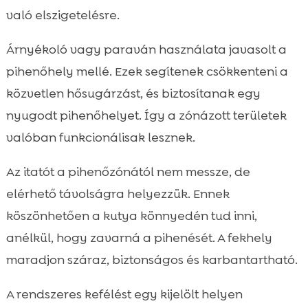
való elszigetelésre.
Árnyékoló vagy paraván használata javasolt a
pihenőhely mellé. Ezek segítenek csökkenteni a
közvetlen hősugárzást, és biztosítanak egy
nyugodt pihenőhelyet. Így a zónázott területek
valóban funkcionálisak lesznek.
Az itatót a pihenőzónától nem messze, de
elérhető távolságra helyezzük. Ennek
köszönhetően a kutya könnyedén tud inni,
anélkül, hogy zavarná a pihenését. A fekhely
maradjon száraz, biztonságos és karbantartható.
A rendszeres kefélést egy kijelölt helyen