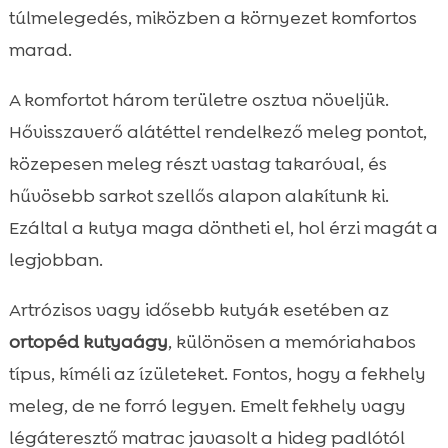
túlmelegedés, miközben a környezet komfortos
marad.
A komfortot három területre osztva növeljük.
Hővisszaverő alátéttel rendelkező meleg pontot,
közepesen meleg részt vastag takaróval, és
hűvösebb sarkot szellős alapon alakítunk ki.
Ezáltal a kutya maga döntheti el, hol érzi magát a
legjobban.
Artrózisos vagy idősebb kutyák esetében az
ortopéd kutyaágy
, különösen a memóriahabos
típus, kíméli az ízületeket. Fontos, hogy a fekhely
meleg, de ne forró legyen. Emelt fekhely vagy
légáteresztő matrac javasolt a hideg padlótól