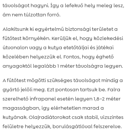
távolságot hagyni. Így a lefekvő hely meleg lesz,
ám nem túlzottan forró.
Alakítsunk ki egyértelmű biztonsági területet a
fűtőtest környékén. Kerüljük el, hogy közlekedési
útvonalon vagy a kutya etetőtáljai és játékai
közelében helyezzük el. Fontos, hogy éghető
anyagoktól legalább 1 méter távolságra legyen.
A fűtőtest mögötti szükséges távolságot mindig a
gyártó jelöli meg. Ezt pontosan tartsuk be. Falra
szerelhető infrapanel esetén legyen 1,8–2 méter
magasságban, így elérhetetlen marad a
kutyának. Olajradiátorokat csak stabil, vízszintes
felületre helyezzük, borulásgátlóval felszerelve.