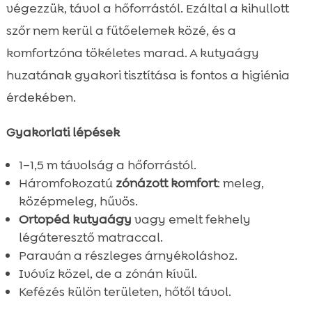
végezzük, távol a hőforrástól. Ezáltal a kihullott
szőr nem kerül a fűtőelemek közé, és a
komfortzóna tökéletes marad. A kutyaágy
huzatának gyakori tisztítása is fontos a higiénia
érdekében.
Gyakorlati lépések
1–1,5 m távolság a hőforrástól.
Háromfokozatú
zónázott komfort
: meleg,
középmeleg, hűvös.
Ortopéd kutyaágy
vagy emelt fekhely
légáteresztő matraccal.
Paraván a részleges árnyékoláshoz.
Ivóvíz közel, de a zónán kívül.
Kefézés külön területen, hőtől távol.