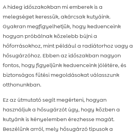
Miért fontos a biztonságos hősugárzó-
A hideg időszakokban mi emberek is a

használat a kutyánk mellett?
melegséget keressük, akárcsak kutyáink.
A különböző hősugárzó típusok kutyás

Gyakran megfigyelhetjük, hogy kedvenceink
háztartásban
hogyan próbálnak közelebb bújni a
Ideális elhelyezés a szoba biztonságos

hőforrásokhoz, mint például a radiátorhoz vagy a
zónáiban
hősugárzóhoz. Ebben az időszakban nagyon
Hőmérséklet- és páratartalom-kezelés

fontos, hogy figyeljünk kedvenceink jólétére, és
télen
biztonságos fűtési megoldásokat válasszunk
Kutya hősugárzó használata tél

otthonunkban.
Viselkedési jelek, amelyek túlmelegedésre

vagy fázásra utalnak
Ez az útmutató segít megérteni, hogyan
Anyagok és kiegészítők, amelyek növelik a

használjuk a hősugárzót úgy, hogy közben a
biztonságot
kutyánk is kényelemben érezhesse magát.
Kutyaágy és pihenőzóna kialakítása

hőforrás mellett
Beszélünk arról, mely hősugárzó típusok a