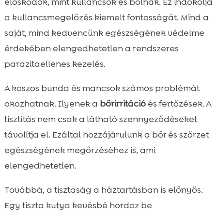
élősködők, mint kullancsok és bolhák. Ez indokolja
a kullancsmegelőzés kiemelt fontosságát. Mind a
saját, mind kedvencünk egészségének védelme
érdekében elengedhetetlen a rendszeres
parazitaellenes kezelés.
A koszos bunda és mancsok számos problémát
okozhatnak. Ilyenek a
bőrirritáció
és fertőzések. A
tisztítás nem csak a látható szennyeződéseket
távolítja el. Ezáltal hozzájárulunk a bőr és szőrzet
egészségének megőrzéséhez is, ami
elengedhetetlen.
Továbbá, a tisztaság a háztartásban is előnyös.
Egy tiszta kutya kevésbé hordoz be