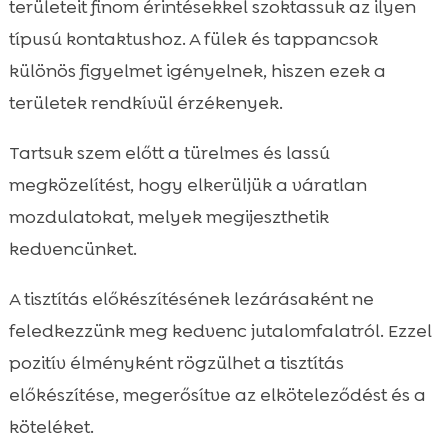
területeit finom érintésekkel szoktassuk az ilyen
típusú kontaktushoz. A fülek és tappancsok
különös figyelmet igényelnek, hiszen ezek a
területek rendkívül érzékenyek.
Tartsuk szem előtt a türelmes és lassú
megközelítést, hogy elkerüljük a váratlan
mozdulatokat, melyek megijeszthetik
kedvencünket.
A tisztítás előkészítésének lezárásaként ne
feledkezzünk meg kedvenc jutalomfalatról. Ezzel
pozitív élményként rögzülhet a tisztítás
előkészítése, megerősítve az elköteleződést és a
köteléket.