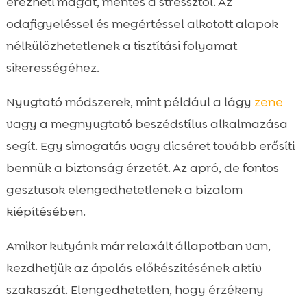
érezheti magát, mentes a stressztől. Az
odafigyeléssel és megértéssel alkotott alapok
nélkülözhetetlenek a tisztítási folyamat
sikerességéhez.
Nyugtató módszerek, mint például a lágy
zene
vagy a megnyugtató beszédstílus alkalmazása
segít. Egy simogatás vagy dicséret tovább erősíti
bennük a biztonság érzetét. Az apró, de fontos
gesztusok elengedhetetlenek a bizalom
kiépítésében.
Amikor kutyánk már relaxált állapotban van,
kezdhetjük az ápolás előkészítésének aktív
szakaszát. Elengedhetetlen, hogy érzékeny