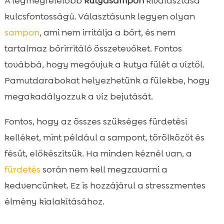
A legmegfelelőbb
kutyasampon
kiválasztása
kulcsfontosságú. Választásunk legyen olyan
sampon
, ami nem irritálja a bőrt, és nem
tartalmaz bőrirritáló összetevőket. Fontos
továbbá, hogy megóvjuk a kutya fülét a víztől.
Pamutdarabokat helyezhetünk a fülekbe, hogy
megakadályozzuk a víz bejutását.
Fontos, hogy az összes szükséges fürdetési
kelléket, mint például a sampont, törölközőt és
fésűt, előkészítsük. Ha minden kéznél van, a
fürdetés
során nem kell megzavarni a
kedvencünket. Ez is hozzájárul a stresszmentes
élmény kialakításához.