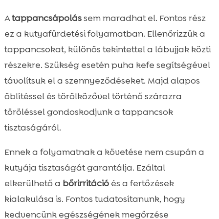
A
tappancsápolás
sem maradhat el. Fontos rész
ez a kutyafürdetési folyamatban. Ellenőrizzük a
tappancsokat, különös tekintettel a lábujjak közti
részekre. Szükség esetén puha kefe segítségével
távolítsuk el a szennyeződéseket. Majd alapos
öblítéssel és törölközővel történő szárazra
töröléssel gondoskodjunk a tappancsok
tisztaságáról.
Ennek a folyamatnak a követése nem csupán a
kutyája tisztaságát garantálja. Ezáltal
elkerülhető a
bőrirritáció
és a fertőzések
kialakulása is. Fontos tudatosítanunk, hogy
kedvencünk egészségének megőrzése