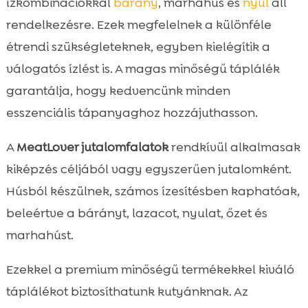
ízkombinációkkal
bárány
, marhahús és
nyúl
áll
rendelkezésre. Ezek megfelelnek a különféle
étrendi szükségleteknek, egyben kielégítik a
válogatós ízlést is. A magas minőségű táplálék
garantálja, hogy kedvencünk minden
esszenciális tápanyaghoz hozzájuthasson.
A
MeatLover jutalomfalatok
rendkívül alkalmasak
kiképzés céljából vagy egyszerűen jutalomként.
Húsból készülnek, számos ízesítésben kaphatóak,
beleértve a bárányt, lazacot, nyulat, őzet és
marhahúst.
Ezekkel a premium minőségű termékekkel kiváló
táplálékot biztosíthatunk kutyánknak. Az