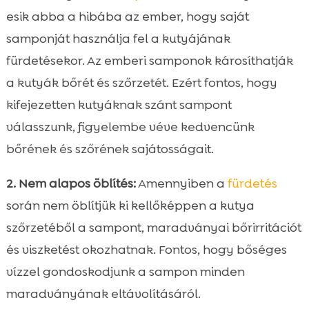
esik abba a hibába az ember, hogy saját
samponját használja fel a kutyájának
fürdetésekor. Az emberi samponok károsíthatják
a kutyák bőrét és szőrzetét. Ezért fontos, hogy
kifejezetten kutyáknak szánt sampont
válasszunk, figyelembe véve kedvencünk
bőrének és szőrének sajátosságait.
2. Nem alapos öblítés:
Amennyiben a
fürdetés
során nem öblítjük ki kellőképpen a kutya
szőrzetéből a sampont, maradványai bőrirritációt
és viszketést okozhatnak. Fontos, hogy bőséges
vízzel gondoskodjunk a sampon minden
maradványának eltávolításáról.