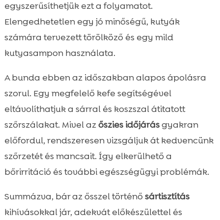
egyszerűsíthetjük ezt a folyamatot.
Elengedhetetlen egy jó minőségű, kutyák
számára tervezett törölköző és egy mild
kutyasampon használata.
A bunda ebben az időszakban alapos ápolásra
szorul. Egy megfelelő kefe segítségével
eltávolíthatjuk a sárral és koszszal átitatott
szőrszálakat. Mivel az
őszies időjárás
gyakran
előfordul, rendszeresen vizsgáljuk át kedvencünk
szőrzetét és mancsait. Így elkerülhető a
bőrirritáció és további egészségügyi problémák.
Summázva, bár az ősszel történő
sártisztítás
kihívásokkal jár, adekvát előkészülettel és