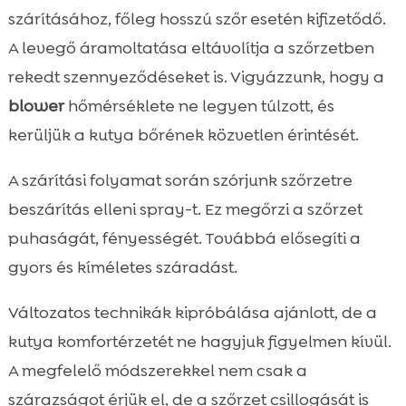
szárításához, főleg hosszú szőr esetén kifizetődő.
A levegő áramoltatása eltávolítja a szőrzetben
rekedt szennyeződéseket is. Vigyázzunk, hogy a
blower
hőmérséklete ne legyen túlzott, és
kerüljük a kutya bőrének közvetlen érintését.
A szárítási folyamat során szórjunk szőrzetre
beszárítás elleni spray-t. Ez megőrzi a szőrzet
puhaságát, fényességét. Továbbá elősegíti a
gyors és kíméletes száradást.
Változatos technikák kipróbálása ajánlott, de a
kutya komfortérzetét ne hagyjuk figyelmen kívül.
A megfelelő módszerekkel nem csak a
szárazságot érjük el, de a szőrzet csillogását is