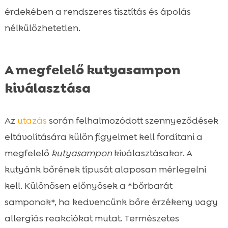
érdekében a rendszeres tisztítás és ápolás
nélkülözhetetlen.
A megfelelő kutyasampon
kiválasztása
Az
utazás
során felhalmozódott szennyeződések
eltávolítására külön figyelmet kell fordítani a
megfelelő
kutyasampon
kiválasztásakor. A
kutyánk bőrének típusát alaposan mérlegelni
kell. Különösen előnyösek a *bőrbarát
samponok*, ha kedvencünk bőre érzékeny vagy
allergiás reakciókat mutat. Természetes