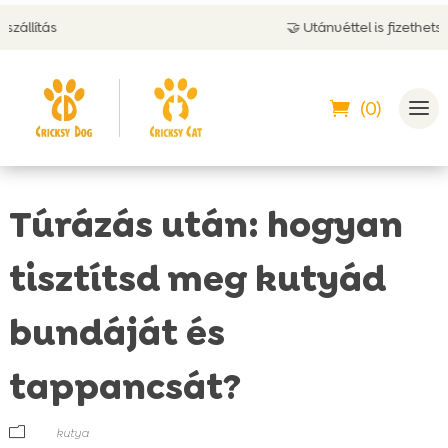
🤝 Utánvéttel is fizethetsz
(0)
Túrázás után: hogyan
tisztítsd meg kutyád
bundáját és
tappancsát?
m
kutya