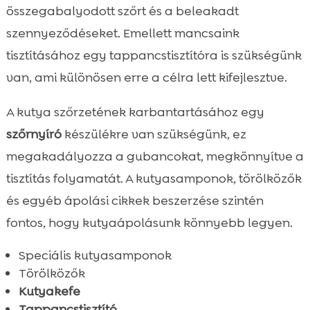
összegabalyodott szőrt és a beleakadt
szennyeződéseket. Emellett mancsaink
tisztításához egy tappancstisztítóra is szükségünk
van, ami különösen erre a célra lett kifejlesztve.
A kutya szőrzetének karbantartásához egy
szőrnyíró
készülékre van szükségünk, ez
megakadályozza a gubancokat, megkönnyítve a
tisztítás folyamatát. A kutyasamponok, törölközők
és egyéb ápolási cikkek beszerzése szintén
fontos, hogy kutyaápolásunk könnyebb legyen.
Speciális kutyasamponok
Törölközők
Kutyakefe
Tappancstisztító