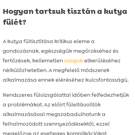
Hogyan tartsuk tisztán a kutya
fülét?
A kutya fültisztítása kritikus eleme a
gondozásnak, egészségük megőrzéséhez és
fertőzések, kellemetlen
szagok
elkerüléséhez
nélkülözhetetlen. A megfelelő módszerek
alkalmazása ennek eléréséhez kulcsfontosságú.
Rendszeres fülvizsgálattal időben felfedezhetjük
a problémákat. Az előírt füleltávolítók
alkalmazásával megszabadulhatunk a
felhalmozódott szennyeződésektől, ezzel
megelőzve az esetleges komplikációkat.