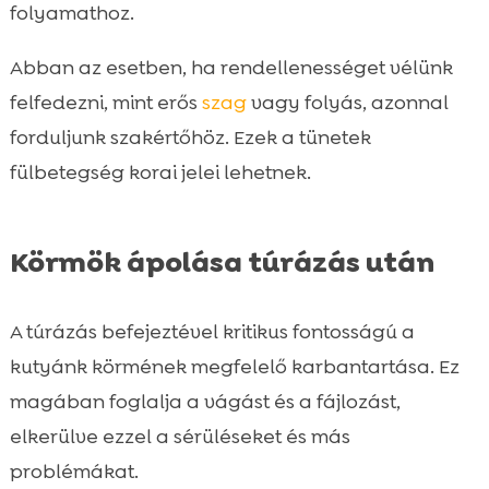
folyamathoz.
Abban az esetben, ha rendellenességet vélünk
felfedezni, mint erős
szag
vagy folyás, azonnal
forduljunk szakértőhöz. Ezek a tünetek
fülbetegség korai jelei lehetnek.
Körmök ápolása túrázás után
A túrázás befejeztével kritikus fontosságú a
kutyánk körmének megfelelő karbantartása. Ez
magában foglalja a vágást és a fájlozást,
elkerülve ezzel a sérüléseket és más
problémákat.