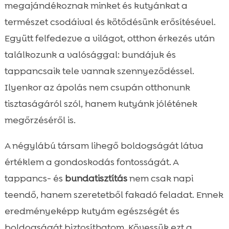
Milyen eszközökre van szükségünk?
megajándékoznak minket és kutyánkat a

Hogyan készítsük elő a kutyát a tisztításra?
természet csodáival és kötődésünk erősítésével.

Hogyan tisztítsuk meg a kutya bundáját és
Együtt felfedezve a világot, otthon érkezés után

tappancsát?
találkozunk a valósággal: bundájuk és
A megfelelő kutyasampon kiválasztása

tappancsaik tele vannak szennyeződéssel.
Kutyaszőr szárítása

Ilyenkor az ápolás nem csupán otthonunk
Kényelmi tippek a kutyasamponozáshoz

tisztaságáról szól, hanem kutyánk jólétének
Hogyan tartsuk tisztán a kutya fülét?

megőrzéséről is.
Körmök ápolása túrázás után

CricksyDog termékek bemutatása
A négylábú társam lihegő boldogságát látva

Kutya tisztítás túra után ősz
értéklem a gondoskodás fontosságát. A

Gyakori hibák a kutya tisztítása során
tappancs- és
bundatisztítás
nem csak napi

Tippek érzékeny bőrű kutyák ápolásához
teendő, hanem szeretetből fakadó feladat. Ennek

Hogyan válasszuk ki a legjobb kutyahámot
eredményeképp kutyám egészségét és

vagy pórázt túrázáshoz?
boldogságát biztosíthatom. Kövessük ezt a