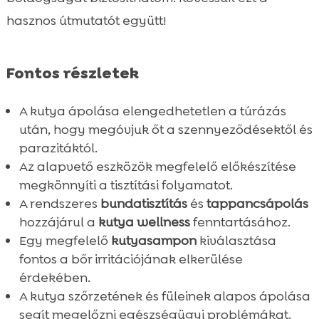
Összefoglaló

hasznos útmutatót együtt!
FAQ

Fontos részletek
A kutya ápolása elengedhetetlen a túrázás
után, hogy megóvjuk őt a szennyeződésektől és
parazitáktól.
Az alapvető eszközök megfelelő előkészítése
megkönnyíti a tisztítási folyamatot.
A rendszeres
bundatisztítás
és
tappancsápolás
hozzájárul a
kutya wellness
fenntartásához.
Egy megfelelő
kutyasampon
kiválasztása
fontos a bőr irritációjának elkerülése
érdekében.
A kutya szőrzetének és füleinek alapos ápolása
segít megelőzni egészségügyi problémákat.