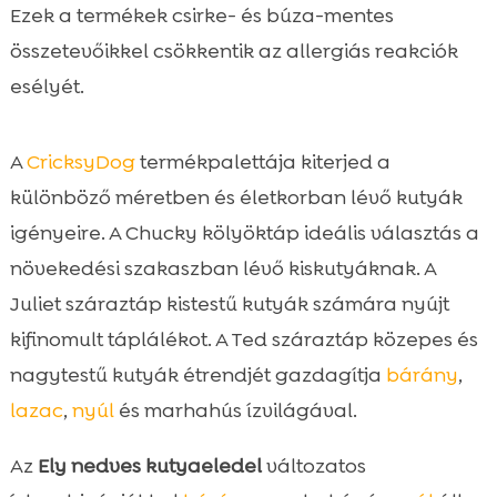
Ezek a termékek csirke- és búza-mentes
összetevőikkel csökkentik az allergiás reakciók
esélyét.
A
CricksyDog
termékpalettája kiterjed a
különböző méretben és életkorban lévő kutyák
igényeire. A Chucky kölyöktáp ideális választás a
növekedési szakaszban lévő kiskutyáknak. A
Juliet száraztáp kistestű kutyák számára nyújt
kifinomult táplálékot. A Ted száraztáp közepes és
nagytestű kutyák étrendjét gazdagítja
bárány
,
lazac
,
nyúl
és marhahús ízvilágával.
Az
Ely nedves kutyaeledel
változatos