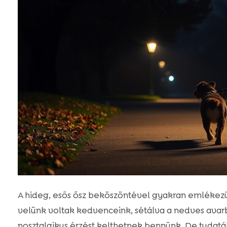
A hideg, esős ősz beköszöntével gyakran emlékezün
velünk voltak kedvenceink, sétálva a nedves avarba
nosztalgikus érzést kelthetnek bennünk. De tudatá