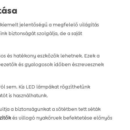
tása
 kiemelt jelentőségű a megfelelő világítás
k biztonságát szolgálja, de a saját
sos és hatékony eszközök lehetnek. Ezek a
művezetők és gyalogosok időben észrevesznek
l sem. Kis LED lámpákat rögzíthetünk
tót is használhatunk.
ítja a biztonságunkat a sötétben tett séták
zítők
és villogó nyakörvek befektetése előnyös