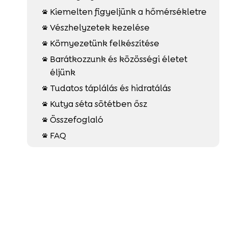
Kiemelten figyeljünk a hőmérsékletre

Vészhelyzetek kezelése

Környezetünk felkészítése

Barátkozzunk és közösségi életet

éljünk
Tudatos táplálás és hidratálás

Kutya séta sötétben ősz

Összefoglaló

FAQ
