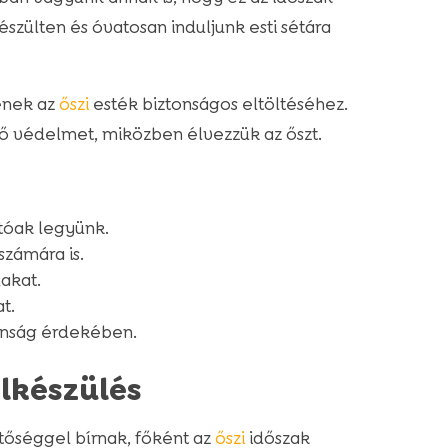
észülten és óvatosan induljunk esti sétára
enek az
őszi
esték biztonságos eltöltéséhez.
lő védelmet, miközben élvezzük az őszt.
atóak legyünk.
számára is.
lakat.
t.
onság érdekében.
elkészülés
tőséggel bírnak, főként az
őszi
időszak