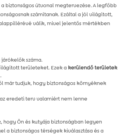
s a biztonságos útvonal megtervezése. A legfőbb
nságosnak számítanak. Ezáltal a jól világított,
lappillérévé válik, mivel jelentős mértékben
a járókelők száma.
lágított területeket. Ezek a
kerülendő területek
.
l már tudjuk, hogy biztonságos környéknek
a az eredeti terv valamiért nem lenne
k, hogy Ön és kutyája biztonságban legyen
el a biztonságos térségek kiválasztása és a