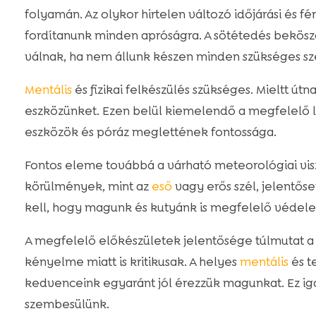
folyamán. Az olykor hirtelen változó időjárási és f
fordítanunk minden apróságra. A sötétedés bekösz
válnak, ha nem állunk készen minden szükséges s
Mentális
és fizikai felkészülés szükséges. Mieltt út
eszközünket. Ezen belül kiemelendő a megfelelő lát
eszközök és póráz meglettének fontossága.
Fontos eleme továbbá a várható meteorológiai visz
körülmények, mint az
eső
vagy erős szél, jelentőse
kell, hogy magunk és kutyánk is megfelelő védele
A megfelelő előkészületek jelentősége túlmutat a
kényelme miatt is kritikusak. A helyes
mentális
és t
kedvenceink egyaránt jól érezzük magunkat. Ez igaz 
szembesülünk.