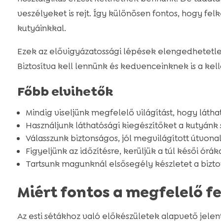
veszélyeket is rejt. Így különösen fontos, hogy felk
kutyáinkkal.
Ezek az elővigyázatossági lépések elengedhetetl
Biztosítva kell lennünk és kedvenceinknek is a kel
Főbb elvihetők
Mindig viseljünk megfelelő világítást, hogy láth
Használjunk láthatósági kiegészítőket a kutyánk 
Válasszunk biztonságos, jól megvilágított útvona
Figyeljünk az időzítésre, kerüljük a túl késői óráka
Tartsunk magunknál elsősegély készletet a bizt
Miért fontos a megfelelő f
Az esti sétákhoz való előkészületek alapvető jelen