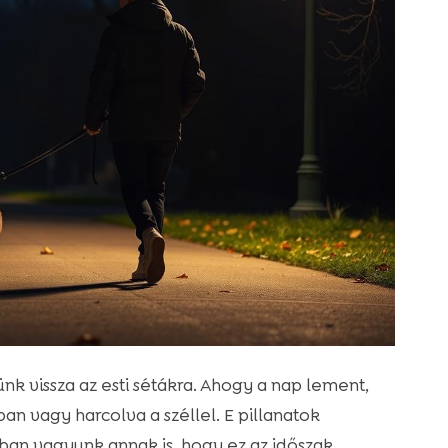
k vissza az esti sétákra. Ahogy a nap lement,
n vagy harcolva a széllel. E pillanatok
ban vagyunk annak is, hogy ez az időszak