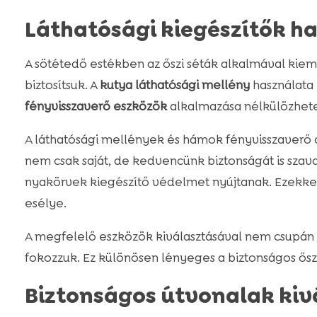
Láthatósági kiegészítők h
A sötétedő estékben az őszi séták alkalmával kiem
biztosítsuk. A
kutya láthatósági mellény
használata 
fényvisszaverő eszközök
alkalmazása nélkülözhete
A láthatósági mellények és hámok fényvisszaverő c
nem csak saját, de kedvencünk biztonságát is szava
nyakörvek kiegészítő védelmet nyújtanak. Ezekke
esélye.
A megfelelő eszközök kiválasztásával nem csupán a
fokozzuk. Ez különösen lényeges a biztonságos őszi
Biztonságos útvonalak kiv