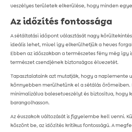
veszélyes területek elkerülése, hogy minden egyes
Az időzítés fontossága
A sétáltatási időpont választását nagy körültekint
ideális lehet, mivel így elkerülhetjük a heves for
Ebben az időszakban a természetes fény még így is 
természet csendjének biztonságos élvezetét.
Tapasztalataink azt mutatják, hogy a naplemente u
könnyebben merülhetünk el a sétálás örömeiben. Fo
minimalizálva balesetveszélyt és biztosítva, ho
barangolhasson.
Az évszakok változását is figyelembe kell venni. K
köszönt be, az időzítés kritikus fontosságú. A meg