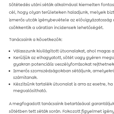
Sötétedés utáni séták alkalmával kiemelten fonto
cél, hogy olyan területeken haladjunk, melyek bizto
ismerős utcák igénybevétele az elővigyázatosság a
csökkentik a váratlan incidensek lehetőségét.
Tanácsaink a következők:
Válasszunk kivilágított útvonalakat, ahol magas 
Kerüljük az elhagyatott, sötét vagy gyéren megvi
gyakran potenciális veszélyforrásokat rejthetnek
Ismerős szomszédságokban sétáljunk, amelyekrő
számítanak.
Készítsünk tartalék útvonalat is arra az esetre, h
megvalósítható.
A megfogadott tanácsaink betartásával garantálju
sötétben tett séták során. Fokozott figyelmet igény