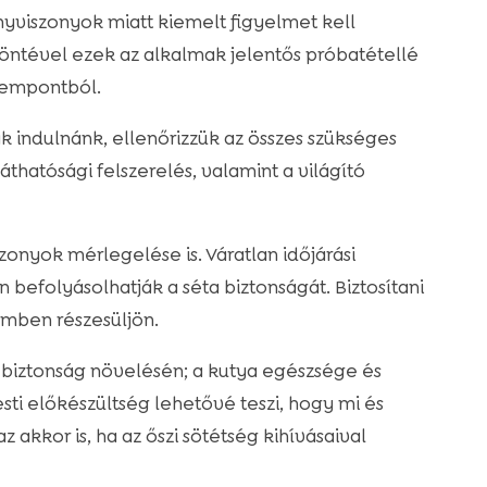
ényviszonyok miatt kiemelt figyelmet kell
öntével ezek az alkalmak jelentős próbatétellé
zempontból.
nak indulnánk, ellenőrizzük az összes szükséges
hatósági felszerelés, valamint a világító
onyok mérlegelése is. Váratlan időjárási
n befolyásolhatják a séta biztonságát. Biztosítani
mben részesüljön.
 biztonság növelésén; a kutya egészsége és
esti előkészültség lehetővé teszi, hogy mi és
akkor is, ha az őszi sötétség kihívásaival