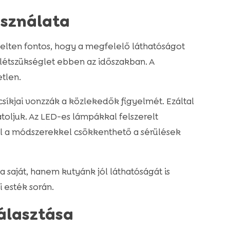
asználata
elten fontos, hogy a megfelelő láthatóságot
létszükséglet ebben az időszakban. A
tlen.
síkjai vonzzák a közlekedők figyelmét. Ezáltal
toljuk. Az LED-es lámpákkal felszerelt
l a módszerekkel csökkenthető a sérülések
 saját, hanem kutyánk jól láthatóságát is
 esték során.
álasztása