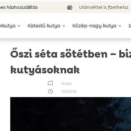
es házhozszállítás
Utánvéttel is fizethetsz

kkutya
Kistestű kutya
Közép-nagy kutya
I
Őszi séta sötétben – b
kutyásoknak
m
kutya
}
2025.07.31.