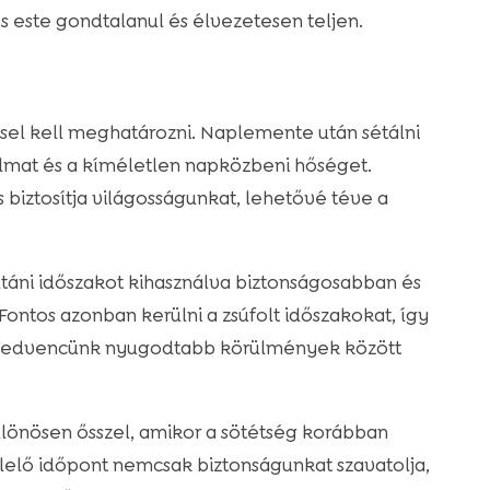
 este gondtalanul és élvezetesen teljen.
éssel kell meghatározni. Naplemente után sétálni
galmat és a kíméletlen napközbeni hőséget.
biztosítja világosságunkat, lehetővé téve a
táni időszakot kihasználva biztonságosabban és
ntos azonban kerülni a zsúfolt időszakokat, így
gy kedvencünk nyugodtabb körülmények között
ülönösen ősszel, amikor a sötétség korábban
felelő időpont nemcsak biztonságunkat szavatolja,