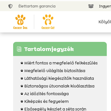
Élettartam garancia
Ingyen


Kölyö
Tartalomjegyzék
i
Miért fontos a megfelelő felkészülés

Megfelelő világítás biztosítása

Láthatósági kiegészítők használata

Biztonságos útvonalak kiválasztása

Az időzítés fontossága

Kiképzés és fegyelem

Elsősegély készlet a séta során
