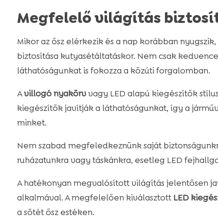
Megfelelő világítás biztosí
Mikor az ősz elérkezik és a nap korábban nyugszik,
biztosítása kutyasétáltatáskor. Nem csak kedvencein
láthatóságunkat is fokozza a közúti forgalomban.
A
villogó nyakörv
vagy LED alapú kiegészítők stílu
kiegészítők javítják a láthatóságunkat, így a jár
minket.
Nem szabad megfeledkeznünk saját biztonságunkró
ruházatunkra vagy táskánkra, esetleg LED fejhallga
A hatékonyan megvalósított világítás jelentősen jav
alkalmával. A megfelelően kiválasztott
LED kiegés
a sötét ősz estéken.