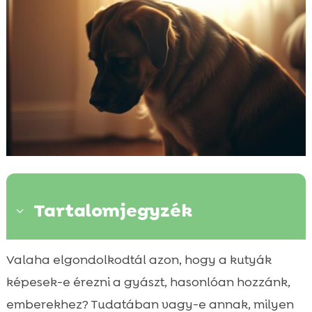
Tartalomjegyzék
3
Miért fontos felismerni a kutya bánatát?
Valaha elgondolkodtál azon, hogy a kutyák

A kutya gyászának háttere
képesek-e érezni a gyászt, hasonlóan hozzánk,

Hogyan hat a bánat a kutyák
emberekhez? Tudatában vagy-e annak, milyen
