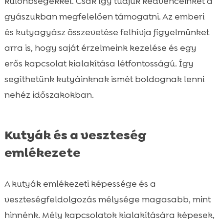
különbségekkel. Csak így tudjuk kedvenceinket a
gyászukban megfelelően támogatni. Az emberi
és kutyagyász összevetése felhívja figyelmünket
arra is, hogy saját érzelmeink kezelése és egy
erős kapcsolat kialakítása létfontosságú. Így
segíthetünk kutyáinknak ismét boldognak lenni
nehéz időszakokban.
Kutyák és a veszteség
emlékezete
A kutyák emlékezeti képessége és a
veszteségfeldolgozás mélysége magasabb, mint
hinnénk. Mély kapcsolatok kialakítására képesek,