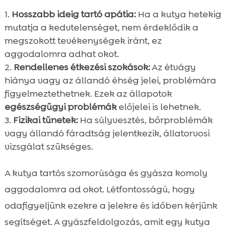
Hosszabb ideig tartó apátia:
Ha a kutya hetekig
mutatja a kedvtelenséget, nem érdeklődik a
megszokott tevékenységek iránt, ez
aggodalomra adhat okot.
Rendellenes étkezési szokások:
Az étvágy
hiánya vagy az állandó éhség jelei, problémára
figyelmeztethetnek. Ezek az állapotok
egészségügyi problémák
előjelei is lehetnek.
Fizikai tünetek:
Ha súlyvesztés, bőrproblémák
vagy állandó fáradtság jelentkezik, állatorvosi
vizsgálat szükséges.
A kutya tartós szomorúsága és gyásza komoly
aggodalomra ad okot. Létfontosságú, hogy
odafigyeljünk ezekre a jelekre és időben kérjünk
segítséget. A gyászfeldolgozás, amit egy kutya