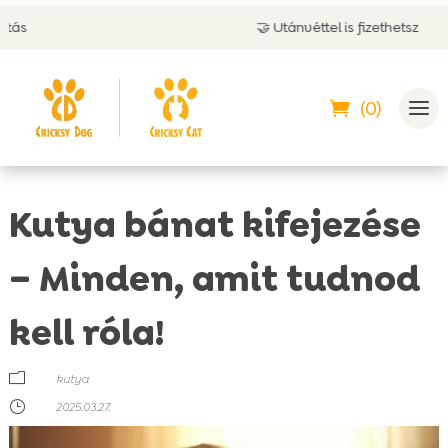
🤝 Utánvéttel is fizethetsz
(0)
Kutya bánat kifejezése
– Minden, amit tudnod
kell róla!
m
kutya
}
2025.03.27.