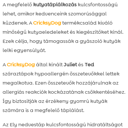
A megfelelő
kutyatáplálkozás
kulcsfontosságú
lehet, amikor kedvenceink szomorúsággal
küzdenek. A
CricksyDog
termékcsalád kiváló
minőségű kutyaeledeleket és kiegészítőket kínál.
Ezek célja, hogy támogassák a gyászoló kutyák
lelki egyensúlyát.
A
CricksyDog
által kínált
Juliet
és
Ted
száraztápok hypoallergén összetevőkkel lettek
megalkotva. Ezen összetevők hozzájárulnak az
allergiás reakciók kockázatának csökkentéséhez.
Így biztosítják az érzékeny gyomrú kutyák
számára is a megfelelő táplálást.
Az Ely nedvestáp kulcsfontosságú hidratáltságot