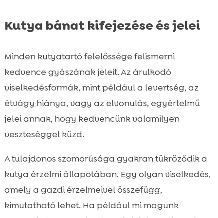
Kutya bánat kifejezése és jelei
Minden kutyatartó felelőssége felismerni
kedvence gyászának jeleit. Az árulkodó
viselkedésformák, mint például a levertség, az
étvágy hiánya, vagy az elvonulás, egyértelmű
jelei annak, hogy kedvencünk valamilyen
veszteséggel küzd.
A tulajdonos szomorúsága gyakran tükröződik a
kutya érzelmi állapotában. Egy olyan viselkedés,
amely a gazdi érzelmeivel összefügg,
kimutatható lehet. Ha például mi magunk