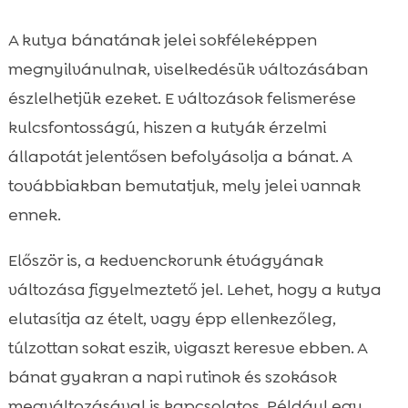
A kutya bánatának jelei sokféleképpen
megnyilvánulnak, viselkedésük változásában
észlelhetjük ezeket. E változások felismerése
kulcsfontosságú, hiszen a kutyák érzelmi
állapotát jelentősen befolyásolja a bánat. A
továbbiakban bemutatjuk, mely jelei vannak
ennek.
Először is, a kedvenckorunk étvágyának
változása figyelmeztető jel. Lehet, hogy a kutya
elutasítja az ételt, vagy épp ellenkezőleg,
túlzottan sokat eszik, vigaszt keresve ebben. A
bánat gyakran a napi rutinok és szokások
megváltozásával is kapcsolatos. Például egy