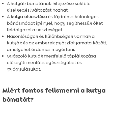
FAQ
A kutyák bánatának kifejezése sokféle

viselkedési változást hozhat.
A
kutya elvesztése
és fájdalma különleges
bánásmódot igényel, hogy segíthessük őket
feldolgozni a veszteséget.
Hasonlóságok és különbségek vannak a
kutyák és az emberek gyászfolyamata között,
amelyeket érdemes megérteni.
Gyászoló kutyák megfelelő táplálkozása
elősegíti mentális egészségüket és
gyógyulásukat.
Miért fontos felismerni a kutya
bánatát?