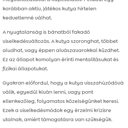
korábban aktív, játékos kutya hirtelen
kedvetlenné válhat.
A nyugtalanság is bánatból fakadó
viselkedésváltozás. A kutya szoronghat, többet
aludhat, vagy éppen alvászavarokkal küzdhet.
Ez az állapot komolyan érinti mentalitásukat és
fizikai állapotukat.
Gyakran előfordul, hogy a kutya visszahúzódóvá
válik, egyedül kíván lenni, vagy pont
ellenkezőleg, folyamatos közelségünket keresi.
Ezek a viselkedésmódok egy érzelmi krízisre
utalnak, amiért támogatásra van szükségük.