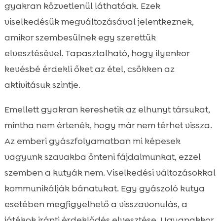
gyakran közvetlenül láthatóak. Ezek
viselkedésük megváltozásával jelentkeznek,
amikor szembesülnek egy szerettük
elvesztésével. Tapasztalható, hogy ilyenkor
kevésbé érdekli őket az étel, csökken az
aktivitásuk szintje.
Emellett gyakran kereshetik az elhunyt társukat,
mintha nem értenék, hogy már nem térhet vissza.
Az emberi gyászfolyamatban mi képesek
vagyunk szavakba önteni fájdalmunkat, ezzel
szemben a kutyák nem. Viselkedési változásokkal
kommunikálják bánatukat. Egy gyászoló kutya
esetében megfigyelhető a visszavonulás, a
játékok iránti érdeklődés elvesztése. Ugyanakkor