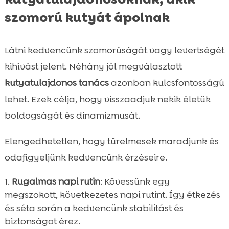
szomorú kutyát ápolnak
Látni kedvencünk szomorúságát vagy levertségét
kihívást jelent. Néhány jól megválasztott
kutyatulajdonos tanács
azonban kulcsfontosságú
lehet. Ezek célja, hogy visszaadjuk nekik életük
boldogságát és dinamizmusát.
Elengedhetetlen, hogy türelmesek maradjunk és
odafigyeljünk kedvencünk érzéseire.
Rugalmas napi rutin
: Kövessünk egy
megszokott, következetes napi rutint. Így étkezés
és séta során a kedvencünk stabilitást és
biztonságot érez.