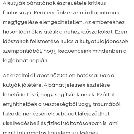
A kutyák bánatának észrevétele kritikus
fontosságú. Kedvencünk érzelmi állapotának
megfigyelése elengedhetetlen. Az emberekhez
hasonlóan ők is átélik a nehéz időszakokat. Ezen
időszakok felismerése kulcs a kutyatulajdonosok
szempontjából, hogy kedvenceink mindenben a
legjobbat kapják.
Az érzelmi állapot közvetlen hatással van a
kutyák jólétére. A bánat jeleinek észlelése
lehetővé teszi, hogy segítsünk nekik. Ezáltal
enyhíthetőek a veszteségből vagy traumából
fakadó nehézségek. A bánat kifejeződhet
viselkedésbeli és fizikai változásokban is, ami
miatt folyamatos figyelem szükséges.