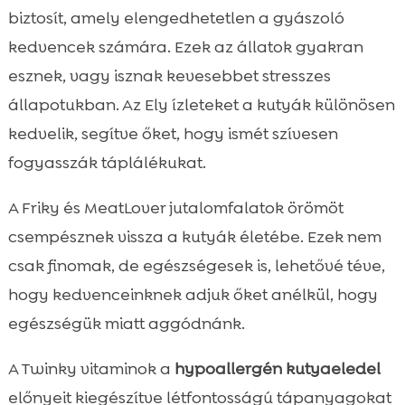
biztosít, amely elengedhetetlen a gyászoló
kedvencek számára. Ezek az állatok gyakran
esznek, vagy isznak kevesebbet stresszes
állapotukban. Az Ely ízleteket a kutyák különösen
kedvelik, segítve őket, hogy ismét szívesen
fogyasszák táplálékukat.
A Friky és MeatLover jutalomfalatok örömöt
csempésznek vissza a kutyák életébe. Ezek nem
csak finomak, de egészségesek is, lehetővé téve,
hogy kedvenceinknek adjuk őket anélkül, hogy
egészségük miatt aggódnánk.
A Twinky vitaminok a
hypoallergén kutyaeledel
előnyeit kiegészítve létfontosságú tápanyagokat