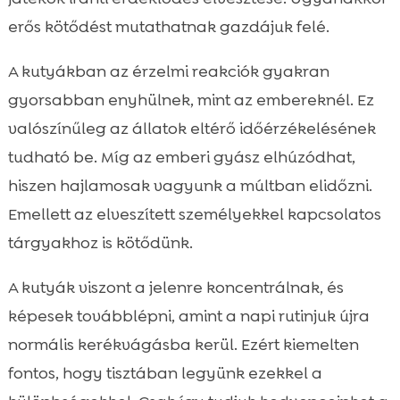
erős kötődést mutathatnak gazdájuk felé.
A kutyákban az érzelmi reakciók gyakran
gyorsabban enyhülnek, mint az embereknél. Ez
valószínűleg az állatok eltérő időérzékelésének
tudható be. Míg az emberi gyász elhúzódhat,
hiszen hajlamosak vagyunk a múltban elidőzni.
Emellett az elveszített személyekkel kapcsolatos
tárgyakhoz is kötődünk.
A kutyák viszont a jelenre koncentrálnak, és
képesek továbblépni, amint a napi rutinjuk újra
normális kerékvágásba kerül. Ezért kiemelten
fontos, hogy tisztában legyünk ezekkel a