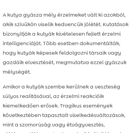
A kutya gyásza mély érzelmeket vált ki azokból,
akik szívükön viselik kedvencük jólétét. Kutatások
bizonyítják a kutyák kivételesen fejlett érzelmi
intelligenciáját. Több esetben dokumentálták,
hogy kutyák képesek feldolgozni társaik vagy
gazdáik elvesztését, megmutatva ezzel gyászuk
mélységét.
Amikor a kutyák szembe kerülnek a veszteség
súlyos realitásával, az érzelmi reakcióik
kiemelkedően erősek. Tragikus események
következtében tapasztalt viselkedésváltozások,
mint a szomorúság vagy étvágyvesztés,