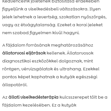
Kedvenceink jólétének biztosítása érdekében
figyeljünk a viselkedésbeli változásokra. Ilyen
jelek lehetnek a levertség, szokatlan nyöszörgés,
vagy az étvágytalanság. Ezeket a korai jeleket
nem szabad figyelmen kívül hagyni.
A fájdalom forrásának meghatározásához
állatorvosi eljárások
kellenek. Állatorvosok
diagnosztikai eszközökkel dolgoznak, mint
röntgen, vérvizsgálatok és ultrahang. Ezekkel
pontos képet kaphatnak a kutyák egészségi
állapotáról.
Az
állati viselkedésterápia
kulcsszerepet tölt be a
fájdalom kezelésében. Ez a kutyák