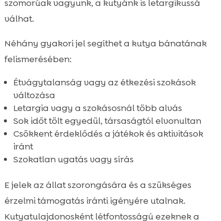
szomorúak vagyunk, a kutyánk is letargikussá
válhat.
Néhány gyakori jel segíthet a kutya bánatának
felismerésében:
Étvágytalanság vagy az étkezési szokások
változása
Letargia vagy a szokásosnál több alvás
Sok időt tölt egyedül, társaságtól elvonultan
Csökkent érdeklődés a játékok és aktivitások
iránt
Szokatlan ugatás vagy sírás
E jelek az állat szorongására és a szükséges
érzelmi támogatás iránti igényére utalnak.
Kutyatulajdonosként létfontosságú ezeknek a