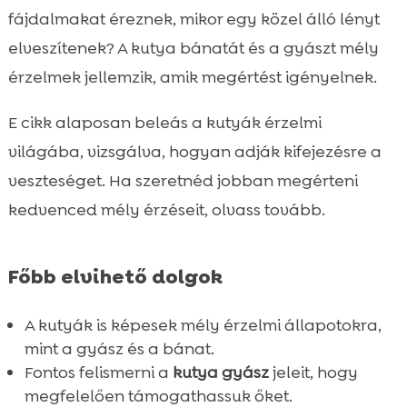
viselkedésére?
fájdalmakat éreznek, mikor egy közel álló lényt
Kutya bánat kifejezése és jelei

elveszítenek? A kutya bánatát és a gyászt mély
Mikor kell aggódni a kutya bánata miatt?

érzelmek jellemzik, amik megértést igényelnek.
Hogyan segíthetünk a kutyáknak a bánat

feldolgozásában?
E cikk alaposan beleás a kutyák érzelmi
Különbségek kutya és emberi bánat között
világába, vizsgálva, hogyan adják kifejezésre a

Kutyák és a veszteség emlékezete
veszteséget. Ha szeretnéd jobban megérteni

Kutyás fájdalom felismerése és kezelése
kedvenced mély érzéseit, olvass tovább.

CricksyDog ajánlások a kutyák bánatának

enyhítésére
Főbb elvihető dolgok
A megfelelő táplálkozás szerepe a kutyák

mentális egészségében
A kutyák is képesek mély érzelmi állapotokra,
Tippek az olyan kutyatulajdonosoknak,

mint a gyász és a bánat.
akik szomorú kutyát ápolnak
Fontos felismerni a
kutya gyász
jeleit, hogy
Összefoglaló

megfelelően támogathassuk őket.