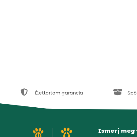


Élettartam garancia
Spór
Ismerj meg