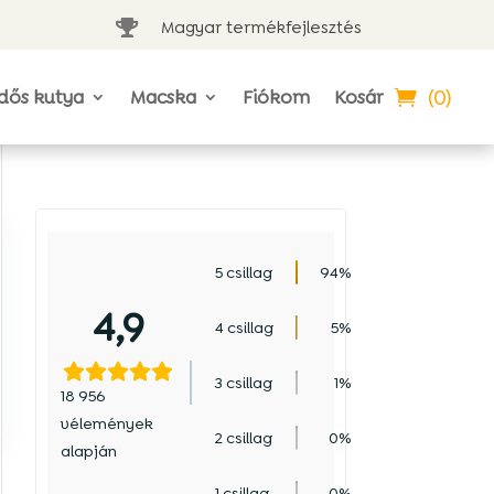
Magyar termékfejlesztés

(0)
dős kutya
Macska
Fiókom
Kosár
5 csillag
94%
4,9
4 csillag
5%
3 csillag
1%
18 956
vélemények
2 csillag
0%
alapján
1 csillag
0%