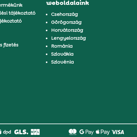
weboldalaink
ermékünk
ési tájékoztató
Csehország
jékoztató
Görögország
Horvátország
Lengyelország
s fizetés
Románia
Szlovákia
Szlovénia