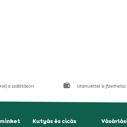

olj a szállításon
Utánvéttel is fizethetsz
 minket
Kutyás és cicás
Vásárlás