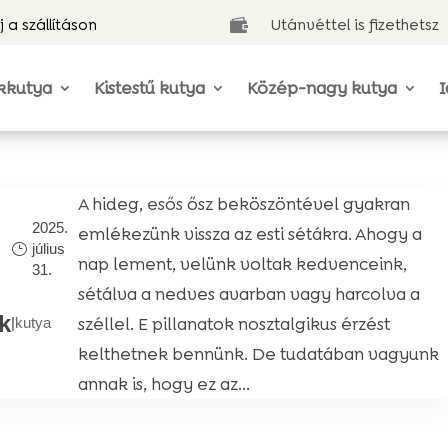
j a szállításon
Utánvéttel is fizethetsz

kkutya
Kistestű kutya
Közép-nagy kutya
I
A hideg, esős ősz beköszöntével gyakran
2025.
emlékezünk vissza az esti sétákra. Ahogy a
július
nap lement, velünk voltak kedvenceink,
31.
sétálva a nedves avarban vagy harcolva a
k
széllel. E pillanatok nosztalgikus érzést
|
kutya
kelthetnek bennünk. De tudatában vagyunk
annak is, hogy ez az...