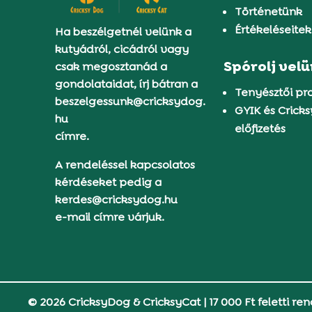
Történetünk
Értékeléseitek
Ha beszélgetnél velünk a
kutyádról, cicádról vagy
Spórolj vel
csak megosztanád a
gondolataidat, írj bátran a
Tenyésztői p
beszelgessunk@cricksydog.
GYIK és Crick
hu
előfizetés
címre.
A rendeléssel kapcsolatos
kérdéseket pedig a
kerdes@cricksydog.hu
e-mail címre várjuk.
© 2026 CricksyDog & CricksyCat
|
17 000 Ft feletti ren