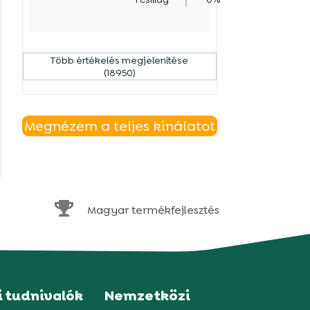
Több értékelés megjelenítése
(18950)
Megnézem a teljes kínálatot

Magyar termékfejlesztés
i tudnivalók
Nemzetközi