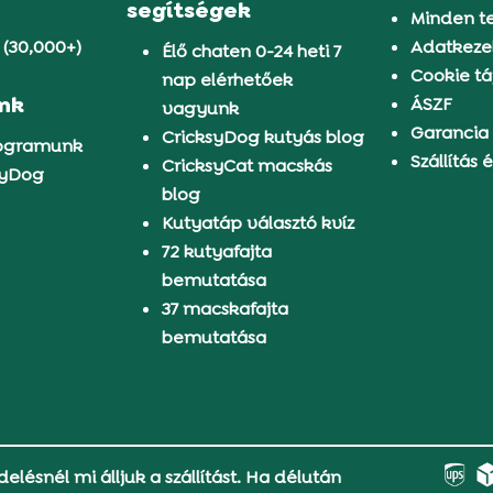
segítségek
Minden t
 (30,000+)
Adatkezel
Élő chaten 0-24 heti 7
Cookie tá
nap elérhetőek
ünk
ÁSZF
vagyunk
Garancia
CricksyDog kutyás blog
rogramunk
Szállítás é
CricksyCat macskás
syDog
blog
Kutyatáp választó kvíz
72 kutyafajta
bemutatása
37 macskafajta
bemutatása
delésnél mi álljuk a szállítást. Ha délután