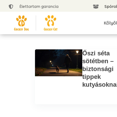
Élettartam garancia
Spórol


Kölyö
Őszi séta
sötétben –
biztonsági
tippek
kutyásokna