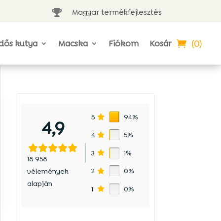
Magyar termékfejlesztés

(0)
dős kutya
Macska
Fiókom
Kosár
5
94%
4,9
4
5%
3
1%
18 958
:
2
0%
vélemények
alapján
1
0%