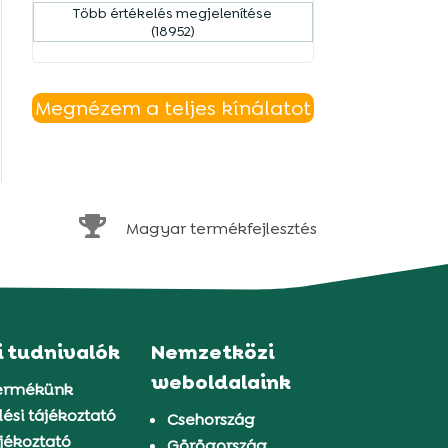
Több értékelés megjelenítése
(18952)
Megnézem a teljes kínálatot

Magyar termékfejlesztés
i tudnivalók
Nemzetközi
weboldalaink
ermékünk
ési tájékoztató
Csehország
jékoztató
Görögország