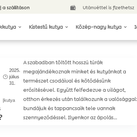
j a szállításon
Utánvéttel is fizethetsz

kkutya
Kistestű kutya
Közép-nagy kutya
I
A szabadban töltött hosszú túrák
2025.
megajándékoznak minket és kutyánkat a
július
természet csodáival és kötődésünk
31.
erősítésével. Együtt felfedezve a világot,
d
otthon érkezés után találkozunk a valósággal
|
kutya
s
bundájuk és tappancsaik tele vannak
?
szennyeződéssel. Ilyenkor az ápolás...