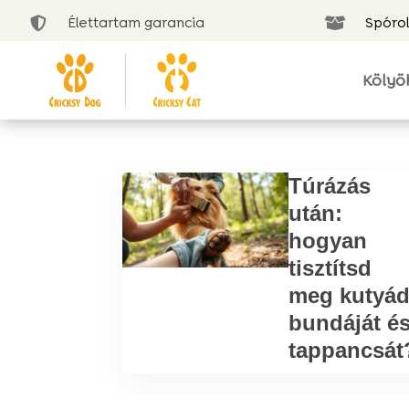
Élettartam garancia
Spórol


Kölyö
Túrázás
után:
hogyan
tisztítsd
meg kutyá
bundáját é
tappancsát