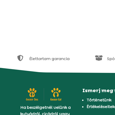


Élettartam garancia
Spór
Ismerj meg
Történetünk
Értékeléseitek
Ha beszélgetnél velünk a
kutyádról, cicádról vagy