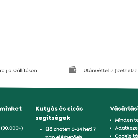

olj a szállításon
Utánvéttel is fizethetsz
 minket
Kutyás és cicás
Vásárlás
segítségek
Minden t
 (30,000+)
Adatkezel
Élő chaten 0-24 heti 7
Cookie tá
nap elérhetőek