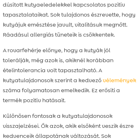
dúsított kutyaeledelekkel kapcsolatos pozitív
tapasztalataikat. Sok tulajdonos észrevette, hogy
kutyájuk emésztése javult, vitalitásuk megnőtt.
Ráadásul allergiás tüneteik is csökkentek.
A rovarfehérje előnye, hogy a kutyák jól
tolerálják, még azok is, akiknél korábban
ételintolerancia volt tapasztalható. A
kutyatulajdonosok szerint a kedvező
vélemények
száma folyamatosan emelkedik. Ez erősíti a
termék pozitív hatásait.
Különösen fontosak a kutyatulajdonosok
visszajelzései. Ők azok, akik elsőként veszik észre
kedvenceik állapotának változását. Sok