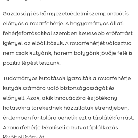
Gazdasági és környezetvédelmi szempontból is
előnyös a rovarfehérje. A hagyományos állati
fehérjeforrásokkal szemben kevesebb erőforrást
igényel az előállításuk. A rovarfehérjét választva
nem csak kutyánk, hanem bolygónk jövője felé is
pozitív lépést teszünk.
Tudományos kutatások igazolták a rovarfehérje
kutyák számára való biztonságosságát és
előnyeit. Azok, akik innovációra és jótékony
hatásokra törekednek háziállatuk étrendjében,
érdemben fontolóra vehetik ezt a táplálékforrást.
A rovarfehérje képviseli a kutyatáplálkozás
jövőbeli irányát.