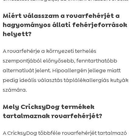
Miért válasszam a rovarfehérjét a
hagyományos állati fehérjeforrások
helyett?
A rovarfehérje a környezeti terhelés
szempontjából előnyösebb, fenntarthatóbb
alternatívát jelent. Hipoallergén jellege miatt
pedig ideális választás táplálékallergiás kutyák
számára.
Mely CricksyDog termékek
tartalmaznak rovarfehérjét?
A CricksyDog többféle rovarfehérjét tartalmazó