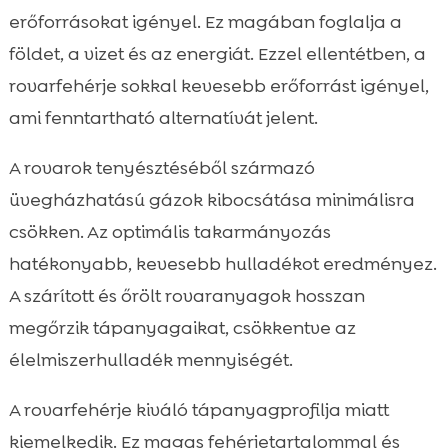
erőforrásokat igényel. Ez magában foglalja a
földet, a vizet és az energiát. Ezzel ellentétben, a
rovarfehérje sokkal kevesebb erőforrást igényel,
ami fenntartható alternatívát jelent.
A rovarok tenyésztéséből származó
üvegházhatású gázok kibocsátása minimálisra
csökken. Az optimális takarmányozás
hatékonyabb, kevesebb hulladékot eredményez.
A szárított és őrölt rovaranyagok hosszan
megőrzik tápanyagaikat, csökkentve az
élelmiszerhulladék mennyiségét.
A rovarfehérje kiváló tápanyagprofilja miatt
kiemelkedik. Ez magas fehérjetartalommal és