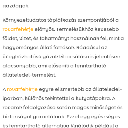
gazdagok.
Környezettudatos táplálkozás szempontjából a
rovarfehérje
előnyös. Termelésükhöz kevesebb
földet, vizet, és takarmányt használnak fel, mint a
hagyományos állati források. Ráadásul az
üvegházhatású gázok kibocsátása is jelentősen
alacsonyabb, ami elősegíti a fenntartható
állateledel-termelést.
A
rovarfehérje
egyre elismertebb az állateledel-
iparban, különös tekintettel a kutyatápokra. A
rovarok feldolgozása során magas minőséget és
biztonságot garantálnak. Ezzel egy egészséges
és fenntartható alternatíva kínálódik például a