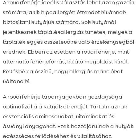
A rovarfehérje ideális választás lehet azon gazdik
számára, akik hipoallergén étrendet kívánnak
biztosítani kutyájuk számára. Sok kutyánál
jelentkeznek táplálékallergiás tünetek, melyek a
táplálék egyes összetevőire való érzékenységből
erednek. Ebben az esetben a rovarfehérje, mint
alternatív fehérjeforrás, kiváló megoldást kínál.
Kevésbé valószínű, hogy allergiás reakciókat
váltana ki.
A rovarfehérje tápanyagokban gazdagsága
optimalizálja a kutyák étrendjét. Tartalmaznak
esszenciális aminosavakat, vitaminokat és
ásványi anyagokat. Ezek hozzájárulnak a kutyák
egészséges fejlődéséhez és vitalitásához.