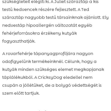
szükségleteit elégíti ki. A Juliet száraztáp a kis
testű kedvencek részére fejlesztett. A Ted
száraztáp nagyobb testű társainknak ajánlott. Ely
nedvestáp hipoallergén változatát egyéb
fehérjeforrásokra érzékeny kutyák
fogyaszthatják.
A rovarfehérje tápanyagprofiljára nagyon
odafigyelünk termékeinknél. Célunk, hogy a
kutyák minden szükséges elemet megkapjanak
táplálékukból. A CricksyDog eledellel nem
csupán a jóllétüket, de a bolygó védettségét is
szem előtt tartjuk.