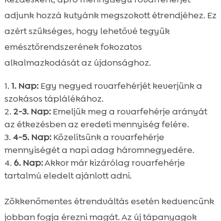
adjunk hozzá kutyánk megszokott étrendjéhez. Ez
azért szükséges, hogy lehetővé tegyük
emésztőrendszerének fokozatos
alkalmazkodását az újdonsághoz.
1. Nap:
Egy negyed rovarfehérjét keverjünk a
szokásos táplálékához.
2-3. Nap:
Emeljük meg a rovarfehérje arányát
az étkezésben az eredeti mennyiség felére.
4-5. Nap:
Közelítsünk a rovarfehérje
mennyiségét a napi adag háromnegyedére.
6. Nap:
Akkor már kizárólag rovarfehérje
tartalmú eledelt ajánlott adni.
Zökkenőmentes étrendváltás esetén kedvencünk
jobban fogja érezni magát. Az új tápanyagok