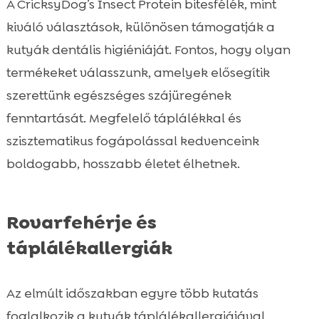
A CricksyDog’s Insect Protein bitesfélék, mint
kiváló választások, különösen támogatják a
kutyák dentális higiéniáját. Fontos, hogy olyan
termékeket válasszunk, amelyek elősegítik
szerettünk egészséges szájüregének
fenntartását. Megfelelő táplálékkal és
szisztematikus fogápolással kedvenceink
boldogabb, hosszabb életet élhetnek.
Rovarfehérje és
táplálékallergiák
Az elmúlt időszakban egyre több kutatás
foglalkozik a kutyák táplálékallergiájával.