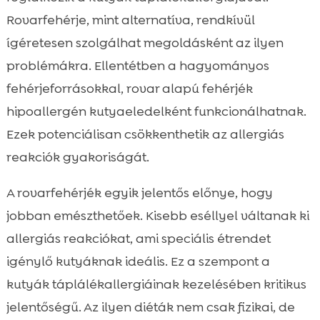
Rovarfehérje, mint alternatíva, rendkívül
ígéretesen szolgálhat megoldásként az ilyen
problémákra. Ellentétben a hagyományos
fehérjeforrásokkal, rovar alapú fehérjék
hipoallergén kutyaeledelként funkcionálhatnak.
Ezek potenciálisan csökkenthetik az allergiás
reakciók gyakoriságát.
A rovarfehérjék egyik jelentős előnye, hogy
jobban emészthetőek. Kisebb eséllyel váltanak ki
allergiás reakciókat, ami speciális étrendet
igénylő kutyáknak ideális. Ez a szempont a
kutyák táplálékallergiáinak kezelésében kritikus
jelentőségű. Az ilyen diéták nem csak fizikai, de