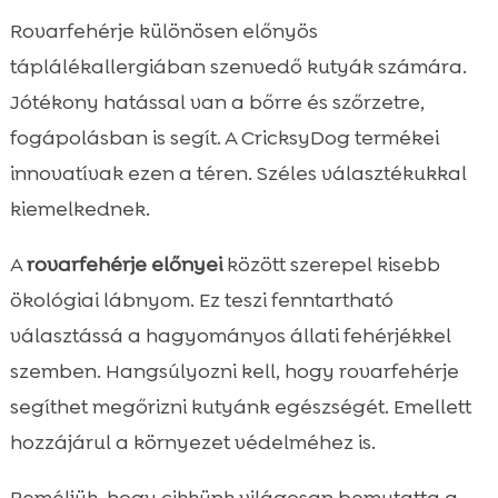
Rovarfehérje különösen előnyös
táplálékallergiában szenvedő kutyák számára.
Jótékony hatással van a bőrre és szőrzetre,
fogápolásban is segít. A CricksyDog termékei
innovatívak ezen a téren. Széles választékukkal
kiemelkednek.
A
rovarfehérje előnyei
között szerepel kisebb
ökológiai lábnyom. Ez teszi fenntartható
választássá a hagyományos állati fehérjékkel
szemben. Hangsúlyozni kell, hogy rovarfehérje
segíthet megőrizni kutyánk egészségét. Emellett
hozzájárul a környezet védelméhez is.
Reméljük, hogy cikkünk világosan bemutatta a