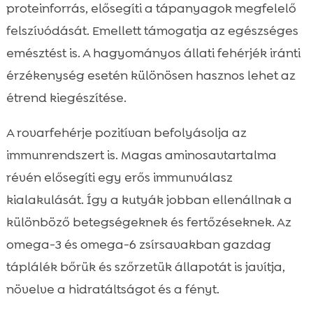
proteinforrás, elősegíti a tápanyagok megfelelő
felszívódását. Emellett támogatja az egészséges
emésztést is. A hagyományos állati fehérjék iránti
érzékenység esetén különösen hasznos lehet az
étrend kiegészítése.
A rovarfehérje pozitívan befolyásolja az
immunrendszert is. Magas aminosavtartalma
révén elősegíti egy erős immunválasz
kialakulását. Így a kutyák jobban ellenállnak a
különböző betegségeknek és fertőzéseknek. Az
omega-3 és omega-6 zsírsavakban gazdag
táplálék bőrük és szőrzetük állapotát is javítja,
növelve a hidratáltságot és a fényt.