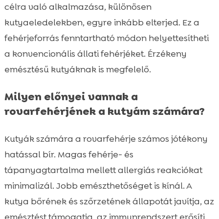
célra való alkalmazása, különösen
kutyaeledelekben, egyre inkább elterjed. Ez a
fehérjeforrás fenntartható módon helyettesítheti
a konvencionális állati fehérjéket. Érzékeny
emésztésű kutyáknak is megfelelő.
Milyen előnyei vannak a
rovarfehérjének a kutyám számára?
Kutyák számára a rovarfehérje számos jótékony
hatással bír. Magas fehérje- és
tápanyagtartalma mellett allergiás reakciókat
minimalizál. Jobb emészthetőséget is kínál. A
kutya bőrének és szőrzetének állapotát javítja, az
emésztést támogatja, az immunrendszert erősíti.