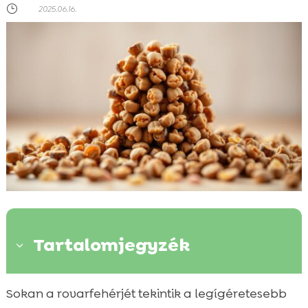
}
2025.06.16.
Tartalomjegyzék
3
Mi az a rovarfehérje?
Sokan a rovarfehérjét tekintik a legígéretesebb
