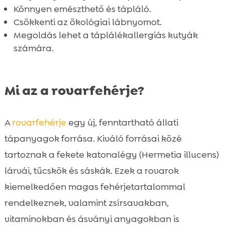
Könnyen emészthető és tápláló.
Hogyan vezessük be a rovarfehérjét a

Csökkenti az ökológiai lábnyomot.
kutyánk étrendjébe?
Megoldás lehet a táplálékallergiás kutyák
Összefoglaló

számára.
FAQ

Mi az a rovarfehérje?
A
rovarfehérje
egy új, fenntartható állati
tápanyagok forrása. Kiváló forrásai közé
tartoznak a fekete katonalégy (Hermetia illucens)
lárvái, tücskök és sáskák. Ezek a rovarok
kiemelkedően magas fehérjetartalommal
rendelkeznek, valamint zsírsavakban,
vitaminokban és ásványi anyagokban is