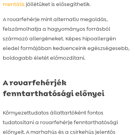
mentális
jóllétüket is elősegíthetik.
A rovarfehérje mint alternatív megoldás,
felszámolhatja a hagyományos forrásból
származó allergéneket. Képes hipoallergén
eledel formájában kedvenceink egészségesebb,
boldogabb életét előmozdítani.
A rovarfehérjék
fenntarthatósági előnyei
Környezettudatos állattartóként fontos
tudatosítani a rovarfehérje fenntarthatósági
előnyeit. A marhahús és a csirkehús jelentős