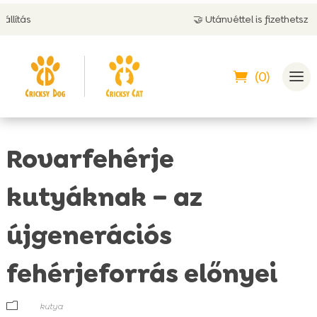
🤝 Utánvéttel is fizethetsz
(0)
Rovarfehérje
kutyáknak – az
újgenerációs
fehérjeforrás előnyei
m
kutya