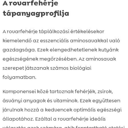
A rovarfehérje
tápanyagprofilja
A rovarfehérje táplálkozási értékelésekor
kiemelendő az esszenciális aminosavakkal való
gazdagsága. Ezek elengedhetetlenek kutyánk
egészségének megőrzésében. Az aminosavak
szerepet játszanak számos biológiai
folyamatban.
Komponensei közé tartoznak fehérjék, zsírok,
ásványi anyagok és vitaminok. Ezek együttesen
járulnak hozzá a kedvencek optimális egészségi
állapotához. Ezáltal a rovarfehérje ideális
választás azok számára, akik fenntartható etetési