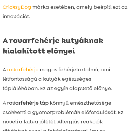
CricksyDog
márka esetében, amely beépíti ezt az
innovációt.
A rovarfehérje kutyáknak
kialakított előnyei
A
rovarfehérje
magas fehérjetartalmú, ami
létfontosságú a kutyák egészséges
táplálékában. Ez az egyik alapvető előnye.
A
rovarfehérje táp
könnyű emészthetősége
csökkenti a gyomorproblémák előfordulását. Ez
növeli a kutya jólétét. Allergiás reakciók
ritkábbak ezzel a fehérjeforrással, így az