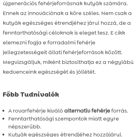
A rovarfehérje kutyáknak kialakított
újgenerációs fehérjeforrásnak kutyák számára.

előnyei
Ennek az innovációnak a köre széles. Nem csak a
Miért érdemes rovarfehérjét választani a

kutyák egészséges étrendjéhez járul hozzá, de a
kutyáknak?
fenntarthatósági céloknak is eleget tesz. E cikk
CricksyDog termékek, amelyek

elemezni fogja e forradalmi fehérje
rovarfehérjét használnak
jellegzetességeit állati fehérjeforrások között.
A rovarfehérje tápanyagprofilja

Megvizsgáljuk, miként biztosíthatja ez a négylábú
A rovarfehérje hatása a kutyák

kedvenceink egészségét és jóllétét.
egészségére
Fogatápolás rovarfehérjével

Rovarfehérje és táplálékallergiák
Főbb Tudnivalók

A rovarfehérjék fenntarthatósági előnyei

Hogyan válasszuk ki a megfelelő
A rovarfehérje kiváló
alternatív fehérje
forrás.

rovarfehérjés kutyaeledelt?
Fenntarthatósági szempontok miatt egyre
népszerűbb.
Vélemények és tapasztalatok a

Kutyák egészséges étrendjéhez hozzájárul.
rovarfehérjéről kutyáknak