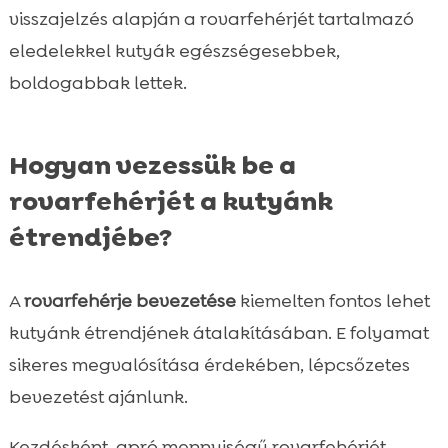
visszajelzés alapján a rovarfehérjét tartalmazó
eledelekkel kutyák egészségesebbek,
boldogabbak lettek.
Hogyan vezessük be a
rovarfehérjét a kutyánk
étrendjébe?
A
rovarfehérje bevezetése
kiemelten fontos lehet
kutyánk étrendjének átalakításában. E folyamat
sikeres megvalósítása érdekében, lépcsőzetes
bevezetést ajánlunk.
Kezdésként, apró mennyiségű rovarfehérjét