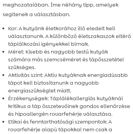
meghozatalában. Íme néhány tipp, amelyek
segítenek a választásban.
Kor: A kutyánk életkorához illő eledelt kell
választanunk. A különböző életszakaszok eltérő
táplálkozási igényekkel bírnak.
Méret: Kisebb és nagyobb testű kutyák
számára más szemcséméret és tápösszetétel
szükséges.
Aktivitás szint: Aktív kutyáknak energiadúsabb
tápot kell biztosítanunk a nagyobb
energiaszükséglet miatt.
Érzékenységek: Táplálékallergiás kutyáknál
kritikus a táp összetevőinek gondos ellenőrzése
és hipoallergén rovarfehérje választása.
Etikai és fenntarthatósági szempontok: A
rovarfehérje alapú tápokkal nem csak a