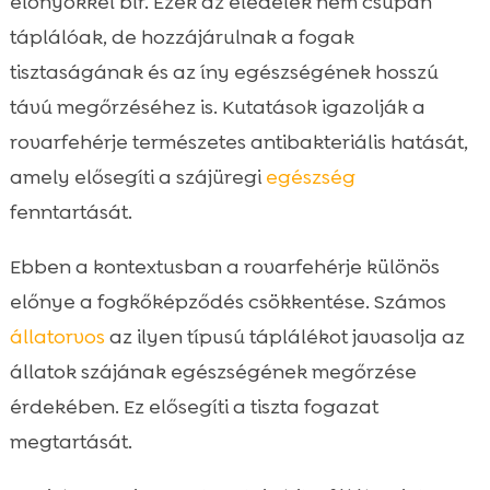
előnyökkel bír. Ezek az eledelek nem csupán
táplálóak, de hozzájárulnak a fogak
tisztaságának és az íny egészségének hosszú
távú megőrzéséhez is. Kutatások igazolják a
rovarfehérje természetes antibakteriális hatását,
amely elősegíti a szájüregi
egészség
fenntartását.
Ebben a kontextusban a rovarfehérje különös
előnye a fogkőképződés csökkentése. Számos
állatorvos
az ilyen típusú táplálékot javasolja az
állatok szájának egészségének megőrzése
érdekében. Ez elősegíti a tiszta fogazat
megtartását.