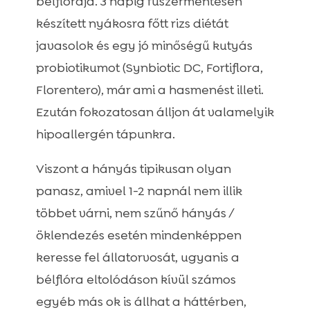
bélflórája. 3 napig fűszermentesen
készített nyákosra főtt rizs diétát
javasolok és egy jó minőségű kutyás
probiotikumot (Synbiotic DC, Fortiflora,
Florentero), már ami a hasmenést illeti.
Ezután fokozatosan álljon át valamelyik
hipoallergén tápunkra.
Viszont a hányás tipikusan olyan
panasz, amivel 1-2 napnál nem illik
többet várni, nem szűnő hányás /
öklendezés esetén mindenképpen
keresse fel állatorvosát, ugyanis a
bélflóra eltolódáson kívül számos
egyéb más ok is állhat a háttérben,