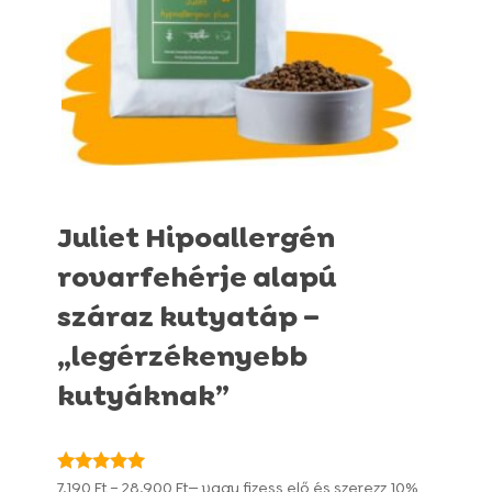
Juliet Hipoallergén
rovarfehérje alapú
száraz kutyatáp –
„legérzékenyebb
kutyáknak”
Ártartomány:
Értékelés:
7.190
Ft
–
28.900
Ft
—
vagy fizess elő és szerezz
10%