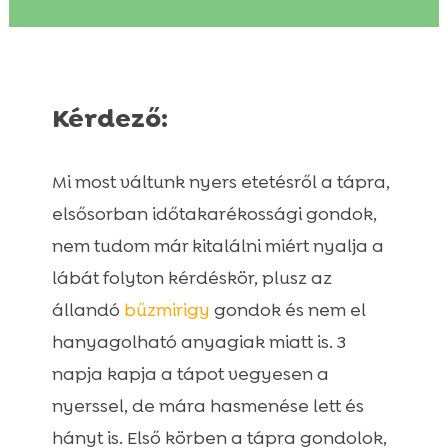
Kérdező:

Vargyas Imre alapítónk, szakértőnk

válasza:
Kérdező:
Immun és ízület erősítőnk kutyusodnak:

Twinky őszi / téli multivitamin por – 150 g

Mi most váltunk nyers etetésről a tápra,
Twinky zöldajkú kagyló alapú ízületvédő

elsősorban időtakarékossági gondok,
por – 150 g
nem tudom már kitalálni miért nyalja a
Hipoallergén tápjaink kutyusodnak:

lábát folyton kérdéskör, plusz az
Juliet Hipoallergén marhás száraz

állandó
bűzmirigy
gondok és nem el
kutyatáp – „extra kisszemű”
hanyagolható anyagiak miatt is. 3
Juliet Hipoallergén bárányos száraz

napja kapja a tápot vegyesen a
kutyatáp
nyerssel, de mára hasmenése lett és
Juliet Hipoallergén lazacos száraz

kutyatáp
hányt is. Első körben a tápra gondolok,