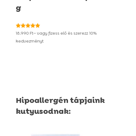
g
Értékelés:
18.990
Ft
—
vagy fizess elő és szerezz
10%
4.93
kedvezményt
/ 5
Hipoallergén tápjaink
kutyusodnak: