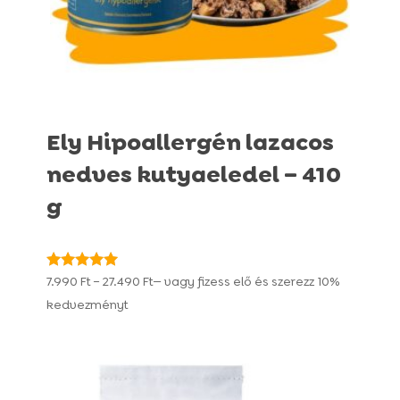
Ely Hipoallergén lazacos
nedves kutyaeledel – 410
g
Ártartomány:
Értékelés:
7.990
Ft
–
27.490
Ft
—
vagy fizess elő és szerezz
10%
4.97
7.990 Ft
kedvezményt
/ 5
-
27.490 Ft