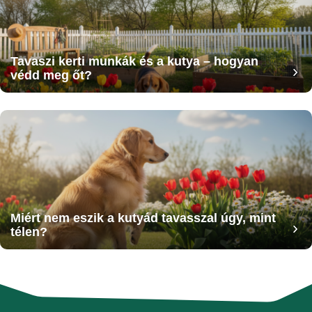
Tavaszi kerti munkák és a kutya – hogyan
védd meg őt?
Miért nem eszik a kutyád tavasszal úgy, mint
télen?