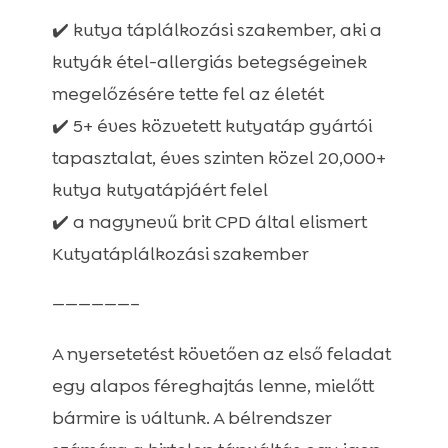
Ted Hipoallergén marhás száraz kutyatáp
✔️ kutya táplálkozási szakember, aki a

kutyák étel-allergiás betegségeinek
megelőzésére tette fel az életét
✔️ 5+ éves közvetett kutyatáp gyártói
tapasztalat, éves szinten közel 20,000+
kutya kutyatápjáért felel
✔️ a nagynevű brit CPD által elismert
Kutyatáplálkozási szakember
——————–
A nyersetetést követően az első feladat
egy alapos féreghajtás lenne, mielőtt
bármire is váltunk. A bélrendszer