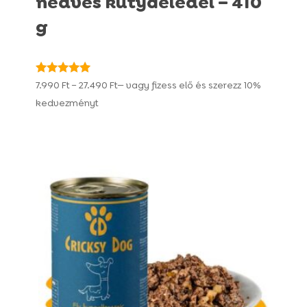
nedves kutyaeledel – 410
g
Ártartomány:
Értékelés:
7.990
Ft
–
27.490
Ft
—
vagy fizess elő és szerezz
10%
4.98
7.990 Ft
kedvezményt
/ 5
-
27.490 Ft