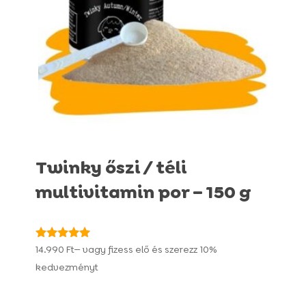
Twinky őszi / téli
multivitamin por – 150 g
Értékelés:
14.990
Ft
—
vagy fizess elő és szerezz
10%
4.92
kedvezményt
/ 5