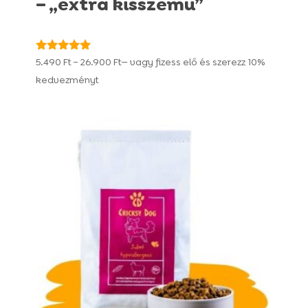
– „extra kisszemű”
Ártartomány:
Értékelés:
5.490
Ft
–
26.900
Ft
—
vagy fizess elő és szerezz
10%
4.95
5.490 Ft
kedvezményt
/ 5
-
26.900 Ft