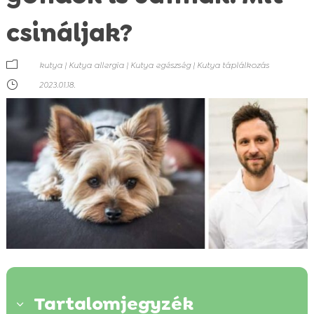
csináljak?
m
kutya
|
Kutya allergia
|
Kutya egészség
|
Kutya táplálkozás
}
2023.01.18.
Tartalomjegyzék
3