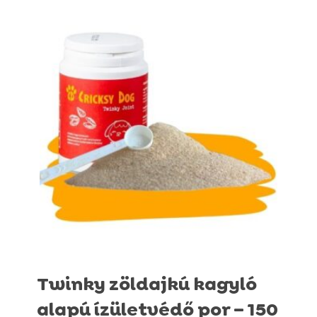
Twinky zöldajkú kagyló
alapú ízületvédő por – 150