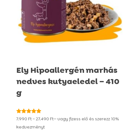
Ely Hipoallergén marhás
nedves kutyaeledel – 410
g
Ártartomány:
Értékelés:
7.990
Ft
–
27.490
Ft
—
vagy fizess elő és szerezz
10%
4.92
7.990 Ft
kedvezményt
/ 5
-