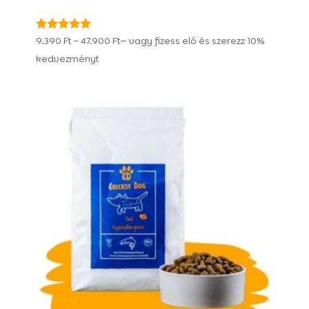
Ártartomány:
Értékelés:
9.390
Ft
–
47.900
Ft
—
vagy fizess elő és szerezz
10%
4.92
9.390 Ft
kedvezményt
/ 5
-
47.900 Ft