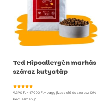
Ted Hipoallergén marhás
száraz kutyatáp
Ártartomány:
Értékelés:
9.390
Ft
–
47.900
Ft
—
vagy fizess elő és szerezz
10%
4.95
9.390 Ft
kedvezményt
/ 5
-
47.900 Ft