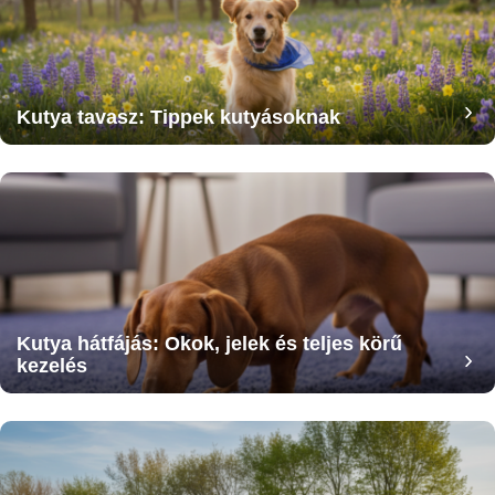
Kutya tavasz: Tippek kutyásoknak
Kutya hátfájás: Okok, jelek és teljes körű
kezelés