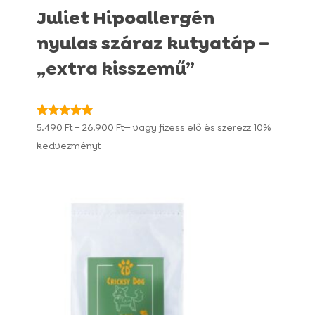
Juliet Hipoallergén
nyulas száraz kutyatáp –
„extra kisszemű”
Ártartomány:
Értékelés:
5.490
Ft
–
26.900
Ft
—
vagy fizess elő és szerezz
10%
4.96
5.490 Ft
kedvezményt
/ 5
-
26.900 Ft