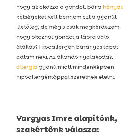
Juliet Hipoallergén nyulas száraz kutyatáp
hogy az okozza a gondot, bár a
hányás

– „extra kisszemű”
kétségeket kelt bennem ezt a gyanút
Juliet Hipoallergén rovarfehérje alapú

illetőleg, de mégis csak megkérdezem,
száraz kutyatáp – „legérzékenyebb
hogy okozhat gondot a tápra való
kutyáknak”
átállás? Hipoallergén bárányos tápot
Ely Hipoallergén bárányos nedves

adtam neki. Az állandó nyalakodás,
kutyaeledel – 410 g
Ely Hipoallergén marhás nedves
allergia
gyanú miatt mindenképpen

kutyaeledel – 410 g
hipoallergéntáppal szeretnék etetni.
Ely Hipoallergén nyulas nedves

kutyaeledel – 410 g
Ely Hipoallergén lazacos nedves

kutyaeledel – 410 g
Vargyas Imre alapítónk,
Ted Hipoallergén bárányos száraz

szakértőnk válasza:
kutyatáp
Ted Hipoallergén lazacos száraz kutyatáp
