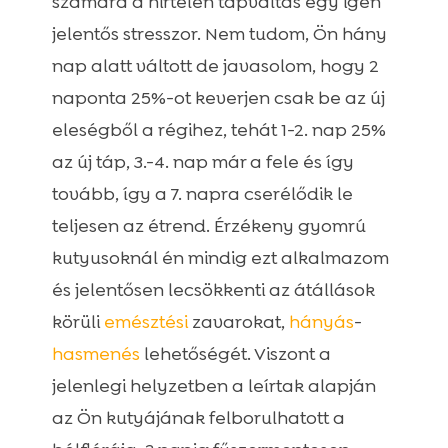
számára a hirtelen tápváltás egy igen
jelentős stresszor. Nem tudom, Ön hány
nap alatt váltott de javasolom, hogy 2
naponta 25%-ot keverjen csak be az új
eleségből a régihez, tehát 1-2. nap 25%
az új táp, 3.-4. nap már a fele és így
tovább, így a 7. napra cserélődik le
teljesen az étrend. Érzékeny gyomrú
kutyusoknál én mindig ezt alkalmazom
és jelentősen lecsökkenti az átállások
körüli
emésztési
zavarokat,
hányás
-
hasmenés
lehetőségét. Viszont a
jelenlegi helyzetben a leírtak alapján
az Ön kutyájának felborulhatott a