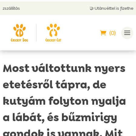
🤝 Utánvéttel is fizethetsz
(0)
Most váltottunk nyers
etetésről tápra, de
kutyám folyton nyalja
a lábát, és bűzmirigy
gondok is vannak. Mit