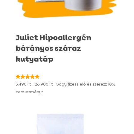
Juliet Hipoallergén
bárányos száraz
kutyatáp
Ártartomány:
Értékelés:
5.490
Ft
–
26.900
Ft
—
vagy fizess elő és szerezz
10%
4.93
5.490 Ft
kedvezményt
/ 5
-
26.900 Ft