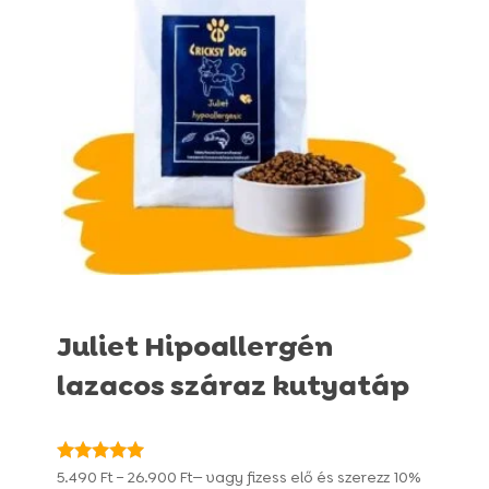
Juliet Hipoallergén
lazacos száraz kutyatáp
Ártartomány:
Értékelés:
5.490
Ft
–
26.900
Ft
—
vagy fizess elő és szerezz
10%