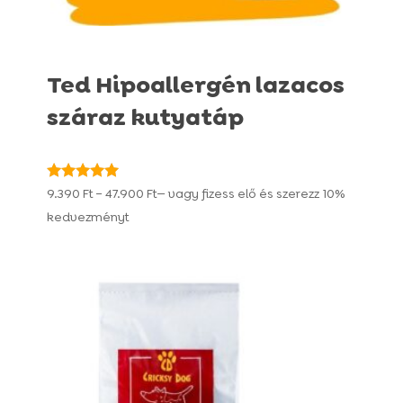
Ted Hipoallergén lazacos
száraz kutyatáp
Ártartomány:
Értékelés:
9.390
Ft
–
47.900
Ft
—
vagy fizess elő és szerezz
10%
4.94
9.390 Ft
kedvezményt
/ 5
-
47.900 Ft