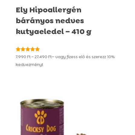
Ely Hipoallergén
bárányos nedves
kutyaeledel – 410 g
Ártartomány:
Értékelés:
7.990
Ft
–
27.490
Ft
—
vagy fizess elő és szerezz
10%
4.95
7.990 Ft
kedvezményt
/ 5
-
27.490 Ft