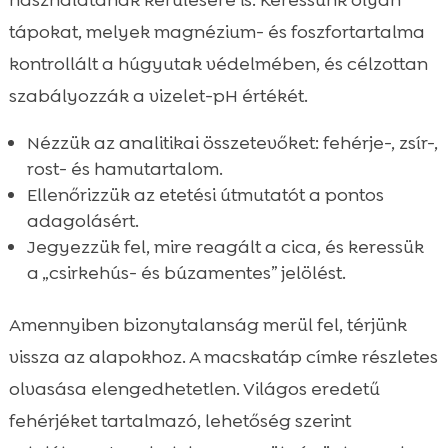
használatának kerülésére is. Keressünk olyan
tápokat, melyek magnézium- és foszfortartalma
kontrollált a húgyutak védelmében, és célzottan
szabályozzák a vizelet-pH értékét.
Nézzük az analitikai összetevőket: fehérje-, zsír-,
rost- és hamutartalom.
Ellenőrizzük az etetési útmutatót a pontos
adagolásért.
Jegyezzük fel, mire reagált a cica, és keressük
a „csirkehús- és búzamentes” jelölést.
Amennyiben bizonytalanság merül fel, térjünk
vissza az alapokhoz. A macskatáp címke részletes
olvasása elengedhetetlen. Világos eredetű
fehérjéket tartalmazó, lehetőség szerint