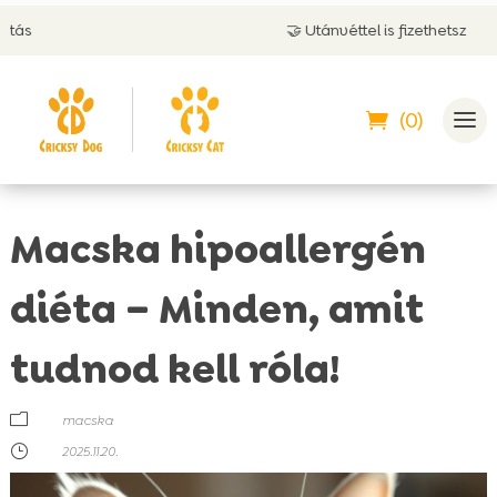
🤝 Utánvéttel is fizethetsz
(0)
Macska hipoallergén
diéta – Minden, amit
tudnod kell róla!
m
macska
}
2025.11.20.