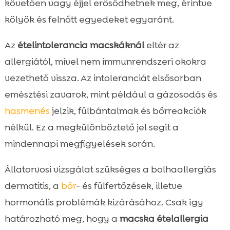
követően vagy éjjel erősödhetnek meg, érintve
kölyök és felnőtt egyedeket egyaránt.
Az
ételintolerancia macskáknál
eltér az
allergiától, mivel nem immunrendszeri okokra
vezethető vissza. Az intoleranciát elsősorban
emésztési zavarok, mint például a gázosodás és
hasmenés
jelzik, fülbántalmak és bőrreakciók
nélkül. Ez a megkülönböztető jel segít a
mindennapi megfigyelések során.
Állatorvosi vizsgálat szükséges a bolhaallergiás
dermatitis, a
bőr
- és fülfertőzések, illetve
hormonális problémák kizárásához. Csak így
határozható meg, hogy a
macska ételallergia