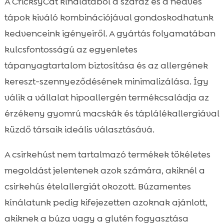
A CricksyCat kínálatából a száraz és a nedves
tápok kiváló kombinációjával gondoskodhatunk
kedvenceink igényeiről. A gyártás folyamatában
kulcsfontosságú az egyenletes
tápanyagtartalom biztosítása és az allergének
kereszt-szennyeződésének minimalizálása. Így
válik a vállalat hipoallergén termékcsaládja az
érzékeny gyomrú macskák és táplálékallergiával
küzdő társaik ideális választásává.
A csirkehúst nem tartalmazó termékek tökéletes
megoldást jelentenek azok számára, akiknél a
csirkehús ételallergiát okozott. Búzamentes
kínálatunk pedig kifejezetten azoknak ajánlott,
akiknek a búza vagy a glutén fogyasztása