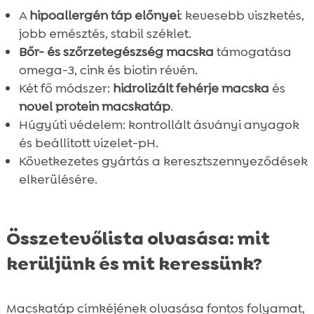
A
hipoallergén táp előnyei
: kevesebb viszketés,
jobb emésztés, stabil széklet.
Bőr- és szőrzetegészség macska
támogatása
omega-3, cink és biotin révén.
Két fő módszer:
hidrolizált fehérje macska
és
novel protein macskatáp
.
Húgyúti védelem: kontrollált ásványi anyagok
és beállított vizelet-pH.
Következetes gyártás a keresztszennyeződések
elkerülésére.
Összetevőlista olvasása: mit
kerüljünk és mit keressünk?
Macskatáp címkéjének olvasása fontos folyamat,