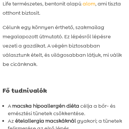
Life természetes, bentonit alapú
alom
, ami tiszta
otthont biztosít.
Célunk egy könnyen érthető, szakmailag
megalapozott útmutató. Ez lépésről lépésre
vezeti a gazdikat. A végén biztosabban
választunk ételt, és világosabban látjuk, mi válik
be cicánknak.
Fő tudnivalók
A
macska hipoallergén diéta
célja a bőr- és
emésztési tünetek csökkentése.
Az
ételallergia macskáknál
gyakori; a tünetek
felismerése az első lépés.