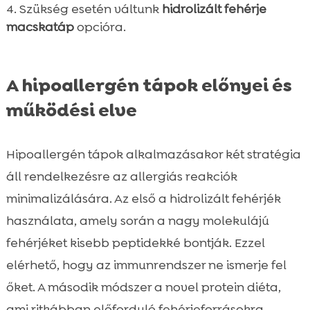
Szükség esetén váltunk
hidrolizált fehérje
macskatáp
opcióra.
A hipoallergén tápok előnyei és
működési elve
Hipoallergén tápok alkalmazásakor két stratégia
áll rendelkezésre az allergiás reakciók
minimalizálására. Az első a hidrolizált fehérjék
használata, amely során a nagy molekulájú
fehérjéket kisebb peptidekké bontják. Ezzel
elérhető, hogy az immunrendszer ne ismerje fel
őket. A második módszer a novel protein diéta,
ami ritkábban előforduló fehérjeforrásokra