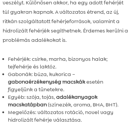
veszélyt. Különösen akkor, ha egy adott fehérjét
túl gyakran kapnak. A változatos étrend, az új,
ritkán szolgáltatott fehérjeforrások, valamint a
hidrolizált fehérjék segíthetnek. Érdemes kerülni a
problémás adalékokat is.
Fehérjék: csirke, marha, bizonyos halak;
tejfehérje és laktóz.
Gabonák: búza, kukorica –
gabonaérzékenység macskák
esetén
figyeljünk a tünetekre.
Egyéb: szója, tojás,
adalékanyagok
macskatápban
(színezék, aroma, BHA, BHT).
Megelőzés: változatos rotáció, novel vagy
hidrolizált fehérje választása.