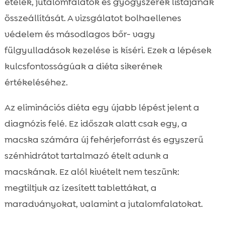
ételek, jutalomfalatok és gyógyszerek listájának
összeállítását. A vizsgálatot bolhaellenes
védelem és másodlagos bőr- vagy
fülgyulladások kezelése is kíséri. Ezek a lépések
kulcsfontosságúak a diéta sikerének
értékeléséhez.
Az eliminációs diéta egy újabb lépést jelent a
diagnózis felé. Ez időszak alatt csak egy, a
macska számára új fehérjeforrást és egyszerű
szénhidrátot tartalmazó ételt adunk a
macskának. Ez alól kivételt nem teszünk:
megtiltjuk az ízesített tablettákat, a
maradványokat, valamint a jutalomfalatokat.