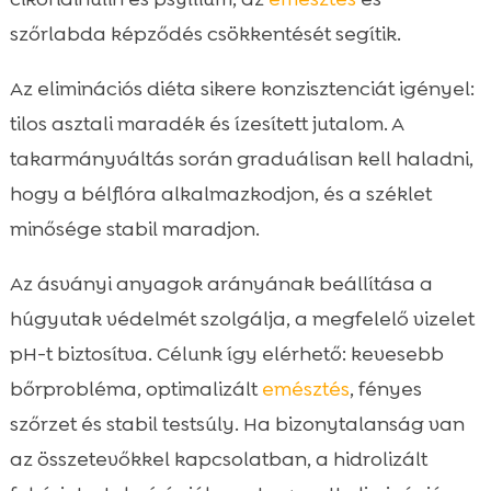
szőrlabda képződés csökkentését segítik.
Az eliminációs diéta sikere konzisztenciát igényel:
tilos asztali maradék és ízesített jutalom. A
takarmányváltás során graduálisan kell haladni,
hogy a bélflóra alkalmazkodjon, és a széklet
minősége stabil maradjon.
Az ásványi anyagok arányának beállítása a
húgyutak védelmét szolgálja, a megfelelő vizelet
pH-t biztosítva. Célunk így elérhető: kevesebb
bőrprobléma, optimalizált
emésztés
, fényes
szőrzet és stabil testsúly. Ha bizonytalanság van
az összetevőkkel kapcsolatban, a hidrolizált