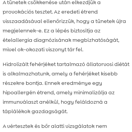
A tünetek csökkenése után elkezdjük a
provokációs tesztet. Az eredeti étrend
visszaadásával ellenőrizzük, hogy a tünetek újra
megjelennek-e. Ez a lépés biztosítja az
ételallergia diagnózisának megbízhatóságát,
mivel ok-okozati viszonyt tár fel.
Hidrolizált fehérjéket tartalmazó állatorvosi diétát
is alkalmazhatunk, amely a fehérjéket kisebb
részekre bontja. Ennek eredménye egy
hipoallergén étrend, amely minimalizálja az
immunválaszt anélkül, hogy feláldozná a
táplálékok gazdagságát.
A vértesztek és bőr alatti vizsgálatok nem