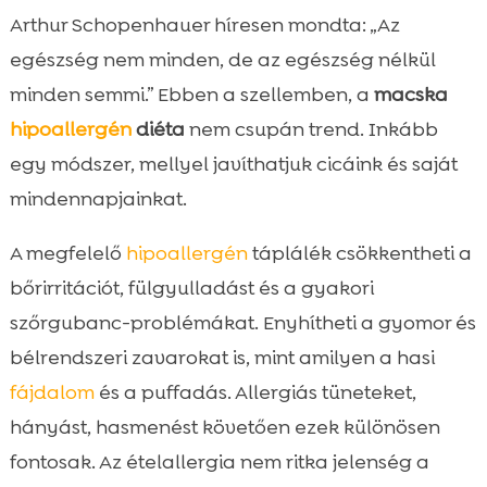
Mi az ételallergia macskáknál és hogyan
Arthur Schopenhauer híresen mondta: „Az

ismerjük fel?
egészség nem minden, de az egészség nélkül
Allergének, amelyek gyakran kiváltják a

minden semmi.” Ebben a szellemben, a
macska
tüneteket
hipoallergén
diéta
nem csupán trend. Inkább
Diagnózis: hogyan derítsük ki, mire

egy módszer, mellyel javíthatjuk cicáink és saját
érzékeny a cicánk?
mindennapjainkat.
macska hipoallergén diéta

A hipoallergén tápok előnyei és működési

A megfelelő
hipoallergén
táplálék csökkentheti a
elve
bőrirritációt, fülgyulladást és a gyakori
Összetevőlista olvasása: mit kerüljünk és

szőrgubanc-problémákat. Enyhítheti a gyomor és
mit keressünk?
bélrendszeri zavarokat is, mint amilyen a hasi
CricksyCat megoldások: hipoallergén és

fájdalom
és a puffadás. Allergiás tüneteket,
tudatos választás
hányást, hasmenést követően ezek különösen
Jasper száraztáp részletesen: megelőzés

és kiegyensúlyozott táplálás
fontosak. Az ételallergia nem ritka jelenség a