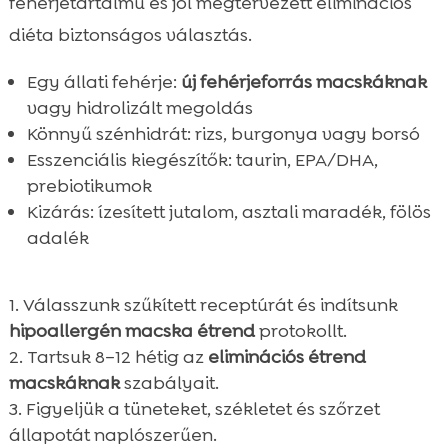
fehérjetartalmú és jól megtervezett eliminációs
diéta biztonságos választás.
Egy állati fehérje:
új fehérjeforrás macskáknak
vagy hidrolizált megoldás
Könnyű szénhidrát: rizs, burgonya vagy borsó
Esszenciális kiegészítők: taurin, EPA/DHA,
prebiotikumok
Kizárás: ízesített jutalom, asztali maradék, fölös
adalék
Válasszunk szűkített receptúrát és indítsunk
hipoallergén macska étrend
protokollt.
Tartsuk 8–12 hétig az
eliminációs étrend
macskáknak
szabályait.
Figyeljük a tüneteket, székletet és szőrzet
állapotát naplószerűen.