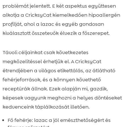
problémát jelentett. E két aspektus együttesen
alkotja a CricksyCat kiemelkedően hipoallergén
profilját, ahol a lazac és egyéb gondosan
kiválasztott összetevők élvezik a főszerepet.
Távoli céljainkat csak következetes
megközelítéssel érhetjük el. A CricksyCat
étrendjében a világos etikettálás, az átlátható
fehérjeforrások, és a könnyen követhető
receptúrák állnak. Ezek alapján mi, gazdik,
képesek vagyunk meghozni a helyes döntéseket
kedvenceink táplálkozását illetően.
Fő fehérje: lazac a jól emészthetőségért és