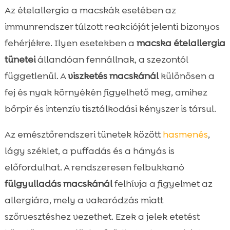
Az ételallergia a macskák esetében az
immunrendszer túlzott reakcióját jelenti bizonyos
fehérjékre. Ilyen esetekben a
macska ételallergia
tünetei
állandóan fennállnak, a szezontól
függetlenül. A
viszketés macskánál
különösen a
fej és nyak környékén figyelhető meg, amihez
bőrpír és intenzív tisztálkodási kényszer is társul.
Az emésztőrendszeri tünetek között
hasmenés
,
lágy széklet, a puffadás és a hányás is
előfordulhat. A rendszeresen felbukkanó
fülgyulladás macskánál
felhívja a figyelmet az
allergiára, mely a vakaródzás miatt
szőrvesztéshez vezethet. Ezek a jelek etetést