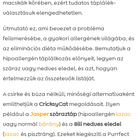
Bill nedves eledel: ízletes alternatíva
macskák körében, ezért tudatos táplálék-

érzékeny gyomorra
választásuk elengedhetetlen.
Átállás új étrendre: lépések a sikeres

váltáshoz
Útmutató ez, ami bevezet a probléma
Életmód és környezet: hogyan támogassuk
felismerésébe, a gyakori allergének világába, és

az emésztést?
az eliminációs diéta működésébe. Bemutatjuk a
Gyakori hibák hipoallergén diétánál

hipoallergén táplálkozás előnyeit, legyen az
Minta étrend és heti menüterv inspiráció

száraz vagy nedves eledel, és azt, hogyan
Összefoglaló

értelmezzük az összetevők listáját.
FAQ

A csirke és búza nélküli, minőségi alternatívaként
említhetjük a
CricksyCat
megoldásait. Ilyen
például a
Jasper
száraztáp
(hipoallergén
lazac
vagy normál
bárány
) és a
Bill nedves eledel
(
lazac
és pisztráng). Ezeket kiegészíti a Purrfect