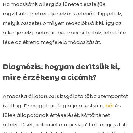
Ha macskánk allergiás tüneteit észleljük,
rögzítsük az étrendjének összetevőit. Figyeljük,
melyik összetevő milyen reakciót vált ki. Így az
allergének pontosan beazonosíthatók, lehetővé
téve az étrend megfelelő módosítását.
Diagnózis: hogyan derítsük ki,
mire érzékeny a cicánk?
A macska állatorvosi vizsgálata több szempontot
is átfog. Ez magában foglalja a testsúly,
bőr
és
fülek állapotának értékelését, kórtörténet
áttekintését, valamint a macska által fogyasztott