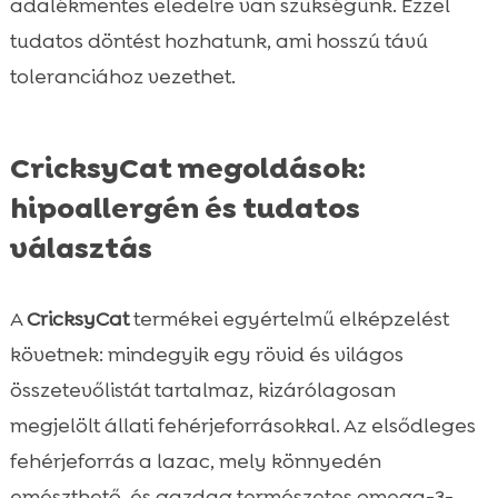
adalékmentes eledelre van szükségünk. Ezzel
tudatos döntést hozhatunk, ami hosszú távú
toleranciához vezethet.
CricksyCat megoldások:
hipoallergén és tudatos
választás
A
CricksyCat
termékei egyértelmű elképzelést
követnek: mindegyik egy rövid és világos
összetevőlistát tartalmaz, kizárólagosan
megjelölt állati fehérjeforrásokkal. Az elsődleges
fehérjeforrás a lazac, mely könnyedén
emészthető, és gazdag természetes omega-3-