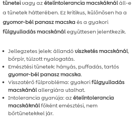
tünetei
vagy az
ételintolerancia macskáknál
áll-e
a tünetek hátterében. Ez kritikus, különösen ha a
gyomor-bél panasz macska
és a gyakori
fülgyulladás macskánál
együttesen jelentkezik.
Jellegzetes jelek: állandó
viszketés macskánál
,
bőrpír, túlzott nyalogatás.
Emésztési tünetek: hányás, puffadás, tartós
gyomor-bél panasz macska
.
Visszatérő fülprobléma: gyakori
fülgyulladás
macskánál
allergiára utalhat.
Intolerancia gyanúja: az
ételintolerancia
macskáknál
főként emésztési, nem
bőrtünetekkel jár.