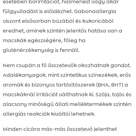
esetében bőrirritációt, hasmenést vagy akár
fülgyulladást is előidézhet. Gabonaallergia
viszont elsősorban búzából és kukoricából
eredhet, aminek szintén jelentős hatása van a
macskák egészségére, főleg ha
gluténérzékenység is fennáll.
Nem csupán a fő összetevők okozhatnak gondot.
Adalékanyagok, mint szintetikus színezékek, erős
aromák és bizonyos tartósítószerek (BHA, BHT) a
macskáknál irritációt válthatnak ki. Szója, tojás és
alacsony minőségű állati melléktermékek szintén
allergiás reakciók kiváltói lehetnek.
Minden cicára más-más összetevő jelenthet