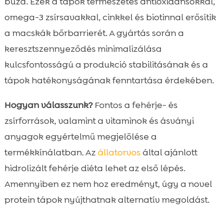
búza. Ezek a tápok természetes antioxidánsokkal,
omega-3 zsírsavakkal, cinkkel és biotinnal erősítik
a macskák bőrbarrierét. A gyártás során a
keresztszennyeződés minimalizálása
kulcsfontosságú a produkció stabilitásának és a
tápok hatékonyságának fenntartása érdekében.
Hogyan válasszunk?
Fontos a fehérje- és
zsírforrások, valamint a vitaminok és ásványi
anyagok egyértelmű megjelölése a
termékkínálatban. Az
állatorvos
által ajánlott
hidrolizált fehérje diéta lehet az első lépés.
Amennyiben ez nem hoz eredményt, úgy a novel
protein tápok nyújthatnak alternatív megoldást.