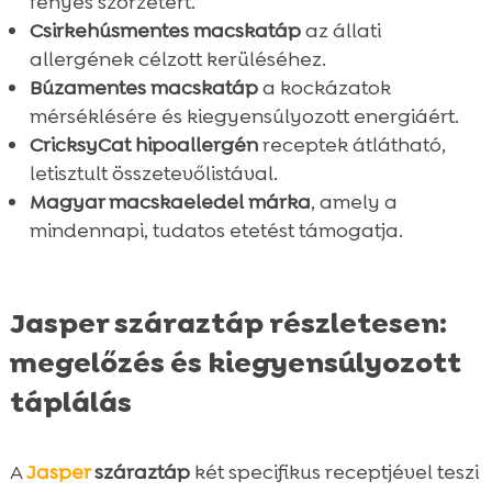
fényes szőrzetért.
Csirkehúsmentes macskatáp
az állati
allergének célzott kerüléséhez.
Búzamentes macskatáp
a kockázatok
mérséklésére és kiegyensúlyozott energiáért.
CricksyCat hipoallergén
receptek átlátható,
letisztult összetevőlistával.
Magyar macskaeledel márka
, amely a
mindennapi, tudatos etetést támogatja.
Jasper száraztáp részletesen:
megelőzés és kiegyensúlyozott
táplálás
A
Jasper
száraztáp
két specifikus receptjével teszi