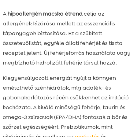
A
hipoallergén macska étrend
célja az
allergének kizárása mellett az esszenciális
tápanyagok biztosítása. Ez a szűkített
összetevőlistát, egyféle állati fehérjét és tiszta
receptet jelent. Új fehérjeforrás használata vagy
megbízható hidrolizált fehérje társul hozzá.
Kiegyensúlyozott energiát nyújt a könnyen
emészthető szénhidrátok, míg adalék- és
gabonakorlátozás révén csökkenhet az irritáció
kockázata. A kiváló minőségű fehérje, taurin és
omega-3 zsírsavak (EPA/DHA) fontosak a bőr és
szőrzet egészségéért. Prebiotikumok, mint
cikóriainulin és psyllium, az
emésztés
és