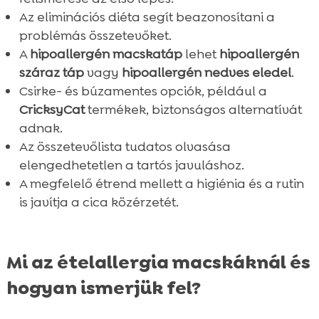
Az eliminációs diéta segít beazonosítani a
problémás összetevőket.
A
hipoallergén macskatáp
lehet
hipoallergén
száraz táp
vagy
hipoallergén nedves eledel
.
Csirke- és búzamentes opciók, például a
CricksyCat
termékek, biztonságos alternatívát
adnak.
Az összetevőlista tudatos olvasása
elengedhetetlen a tartós javuláshoz.
A megfelelő étrend mellett a higiénia és a rutin
is javítja a cica közérzetét.
Mi az ételallergia macskáknál és
hogyan ismerjük fel?