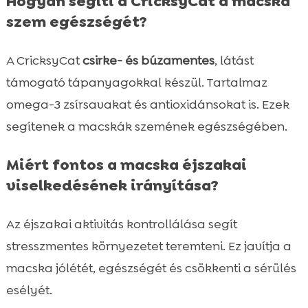
Hogyan segíti a CricksyCat a macska
szem egészségét?
A CricksyCat
csirke- és búzamentes
, látást
támogató tápanyagokkal készül. Tartalmaz
omega-3 zsírsavakat és antioxidánsokat is. Ezek
segítenek a macskák szemének egészségében.
Miért fontos a macska éjszakai
viselkedésének irányítása?
Az éjszakai aktivitás kontrollálása segít
stresszmentes környezetet teremteni. Ez javítja a
macska jólétét, egészségét és csökkenti a sérülés
esélyét.