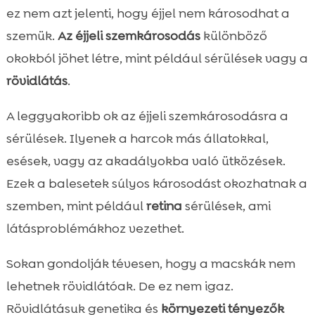
ez nem azt jelenti, hogy éjjel nem károsodhat a
szemük.
Az éjjeli szemkárosodás
különböző
okokból jöhet létre, mint például sérülések vagy a
rövidlátás
.
A leggyakoribb ok az éjjeli szemkárosodásra a
sérülések. Ilyenek a harcok más állatokkal,
esések, vagy az akadályokba való ütközések.
Ezek a balesetek súlyos károsodást okozhatnak a
szemben, mint például
retina
sérülések, ami
látásproblémákhoz vezethet.
Sokan gondolják tévesen, hogy a macskák nem
lehetnek rövidlátóak. De ez nem igaz.
Rövidlátásuk genetika és
környezeti tényezők