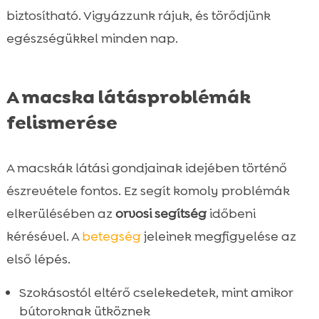
biztosítható. Vigyázzunk rájuk, és törődjünk
egészségükkel minden nap.
A macska látásproblémák
felismerése
A macskák látási gondjainak idejében történő
észrevétele fontos. Ez segít komoly problémák
elkerülésében az
orvosi segítség
időbeni
kérésével. A
betegség
jeleinek megfigyelése az
első lépés.
Szokásostól eltérő cselekedetek, mint amikor
bútoroknak ütköznek