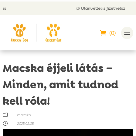
🤝 Utánvéttel is fizethetsz
(0)
Macska éjjeli látás –
Minden, amit tudnod
kell róla!
m
macska
}
2025.02.05.