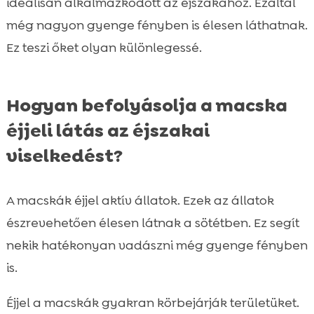
ideálisan alkalmazkodott az éjszakához. Ezáltal
még nagyon gyenge fényben is élesen láthatnak.
Ez teszi őket olyan különlegessé.
Hogyan befolyásolja a macska
éjjeli látás az éjszakai
viselkedést?
A macskák éjjel aktív állatok. Ezek az állatok
észrevehetően élesen látnak a sötétben. Ez segít
nekik hatékonyan vadászni még gyenge fényben
is.
Éjjel a macskák gyakran körbejárják területüket.