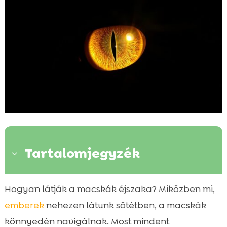
Tartalomjegyzék
3
Miért képesek a macskák éjjel látni?
Hogyan látják a macskák éjszaka? Miközben mi,

A macskák szemének anatómiai
emberek
nehezen látunk sötétben, a macskák

különlegességei
könnyedén navigálnak. Most mindent