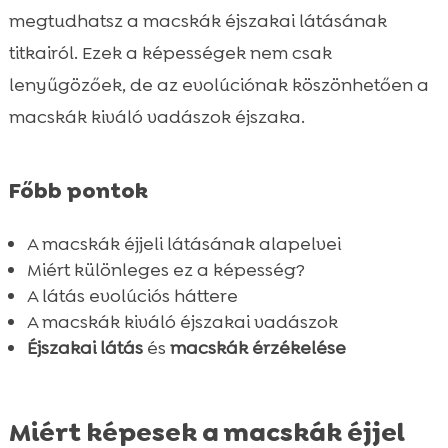
Hogyan befolyásolja a macska éjjeli látás

megtudhatsz a macskák éjszakai látásának
az éjszakai viselkedést?
titkairól. Ezek a képességek nem csak
Macska éjjeli látás és a táplálkozás

lenyűgözőek, de az evolúciónak köszönhetően a
CricksyCat: az ideális táplálék a macskák

macskák kiváló vadászok éjszaka.
számára
Macskák személyes látásfejlesztése

Főbb pontok
Macska szemkárosodás éjjel

Macska szem egészsége: Preventív

A macskák éjjeli látásának alapelvei
intézkedések
Miért különleges ez a képesség?
A macska látásproblémák felismerése

A látás evolúciós háttere
Hogyan támogatja a CricksyCat a macska

A macskák kiváló éjszakai vadászok
szem egészségét?
Éjszakai látás
és
macskák érzékelése
Macskák éjszakai irányítási tippek

Miért fontos a macska szemvédelem?

Macska látásfejlesztés otthoni körülmények
Miért képesek a macskák éjjel
