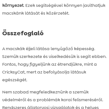
környezet
. Ezek segítségével könnyen javíthatjuk
macskánk látását és közérzetét.
Összefoglaló
A macskák éjjeli látása lenyűgöző képesség.
Szemük szerkezete és viselkedésük is segít ebben.
Fontos, hogy figyeljünk az étrendjükre, mint a
CricksyCat, mert az befolyásolja látásuk
egészségét.
Nem szabad megfeledkeznünk a szemük
védelméről és a problémák korai felismeréséről.
Rendszeres állatorvosi vizsgálatok és a helyes