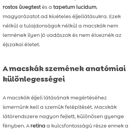
rostos üvegtest
és a
tapetum lucidum
,
magyarázatot ad kivételes éjjellátásukra. Ezek
nélkül a tulajdonságok nélkül a macskák nem
lennének ilyen jó vadászok és nem élveznék az
éjszakai életet.
A macskák szemének anatómiai
különlegességei
A macskák éjjeli látásának megértéséhez
ismernünk kell a szemük felépítését. Macskák
látórendszere nagyon fejlett, különösen gyenge
fényben. A
retina
a kulcsfontosságú része ennek a