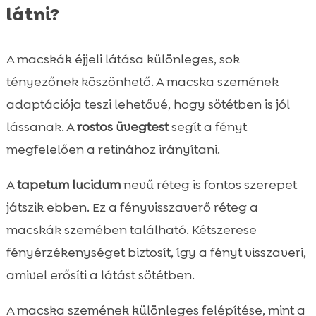
között
látni?
Összefoglaló

FAQ

A macskák éjjeli látása különleges, sok
tényezőnek köszönhető. A macska szemének
adaptációja teszi lehetővé, hogy sötétben is jól
lássanak. A
rostos üvegtest
segít a fényt
megfelelően a retinához irányítani.
A
tapetum lucidum
nevű réteg is fontos szerepet
játszik ebben. Ez a fényvisszaverő réteg a
macskák szemében található. Kétszerese
fényérzékenységet biztosít, így a fényt visszaveri,
amivel erősíti a látást sötétben.
A macska szemének különleges felépítése, mint a