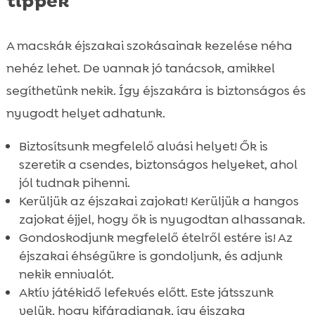
tippek
A macskák éjszakai szokásainak kezelése néha
nehéz lehet. De vannak jó tanácsok, amikkel
segíthetünk nekik. Így éjszakára is biztonságos és
nyugodt helyet adhatunk.
Biztosítsunk megfelelő alvási helyet! Ők is
szeretik a csendes, biztonságos helyeket, ahol
jól tudnak pihenni.
Kerüljük az éjszakai zajokat! Kerüljük a hangos
zajokat éjjel, hogy ők is nyugodtan alhassanak.
Gondoskodjunk megfelelő ételről estére is! Az
éjszakai éhségükre is gondoljunk, és adjunk
nekik ennivalót.
Aktív játékidő lefekvés előtt. Este játsszunk
velük, hogy kifáradjanak, így éjszaka