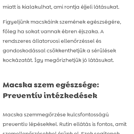
miatt is kialakulhat, ami rontja éjjeli látásukat.
Figyeljünk macskáink szemének egészségére,
főleg ha sokat vannak ébren éjszaka. A
rendszeres állatorvosi ellenőrzéssel és
gondoskodással csökkenthetjük a sérülések
kockázatát. Így megőrizhetjük jó látásukat.
Macska szem egészsége:
Preventív intézkedések
Macska szemmegőrzése kulcsfontosságú
preventív lépésekkel. Rutin ellátás is fontos, amit
szemellenőrzésekkel érünk el. Ezek segítenek