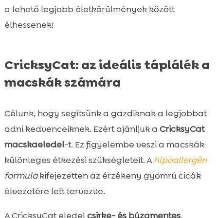
a lehető legjobb életkörülmények között
élhessenek!
CricksyCat: az ideális táplálék a
macskák számára
Célunk, hogy segítsünk a gazdiknak a legjobbat
adni kedvenceiknek. Ezért ajánljuk a
CricksyCat
macskaeledel
-t. Ez figyelembe veszi a macskák
különleges étkezési szükségleteit. A
hipoallergén
formula
kifejezetten az érzékeny gyomrú cicák
élvezetére lett tervezve.
A CricksyCat eledel
csirke- és búzamentes
,