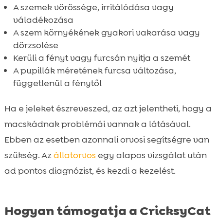
A szemek vörössége, irritálódása vagy
váladékozása
A szem környékének gyakori vakarása vagy
dörzsolése
Kerüli a fényt vagy furcsán nyitja a szemét
A pupillák méretének furcsa változása,
függetlenül a fénytől
Ha e jeleket észreveszed, az azt jelentheti, hogy a
macskádnak problémái vannak a látásával.
Ebben az esetben azonnali orvosi segítségre van
szükség. Az
állatorvos
egy alapos vizsgálat után
ad pontos diagnózist, és kezdi a kezelést.
Hogyan támogatja a CricksyCat