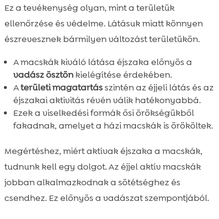
Ez a tevékenység olyan, mint a területük
ellenőrzése és védelme. Látásuk miatt könnyen
észrevesznek bármilyen változást területükön.
A macskák kiváló látása éjszaka előnyös a
vadász ösztön
kielégítése érdekében.
A
területi magatartás
szintén az éjjeli látás és az
éjszakai aktivitás révén válik hatékonyabbá.
Ezek a viselkedési formák ősi örökségükből
fakadnak, amelyet a házi macskák is örököltek.
Megértéshez, miért aktívak éjszaka a macskák,
tudnunk kell egy dolgot. Az éjjel aktív macskák
jobban alkalmazkodnak a sötétséghez és
csendhez. Ez előnyös a vadászat szempontjából.