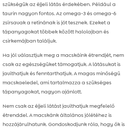
szükségük az éjjeli látás érdekében. Például a
taurin nagyon fontos. Az omega-3 és omega-6
zsírsavak a retinának is jót tesznek. Ezeket a
tápanyagokat többek között halolajban és
csirkemájban találjuk.
Ha jól választjuk meg a macskáink étrendjét, nem
csak az egészségüket támogatjuk. A látásukat is
javíthatjuk és fenntarthatjuk. A magas minőségű
macskaeledel, ami tartalmazza a szükséges
tápanyagokat, nagyon ajánlott.
Nem csak az éjjeli látást javíthatjuk megfelelő
étrenddel. A macskánk általános jólétéhez is
hozzájárulhatunk. Gondoskodjunk róla, hogy ők is