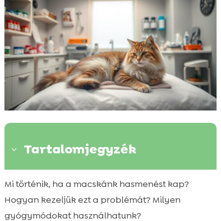
Tartalomjegyzék
3
Mi számít hasmenésnek macskáknál?
Mi történik, ha a macskánk hasmenést kap?

A macska hasmenés leggyakoribb tünetei
Hogyan kezeljük ezt a problémát? Milyen

A macska hasmenés lehetséges okai
gyógymódokat használhatunk?
