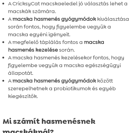
FAQ
A CricksyCat macskaeledel jó választás lehet a

macskák számára.
A
macska hasmenés gyógymódok
kiválasztása
során fontos, hogy figyelembe vegyük a
macska egyéni igényeit.
A megfelelő táplálás fontos a
macska
hasmenés kezelése
során.
A macska hasmenés kezelésekor fontos, hogy
figyelembe vegyük a macska egészségügyi
állapotát.
A
macska hasmenés gyógymódok
között
szerepelhetnek a probiotikumok és egyéb
kiegészítők.
Mi számít hasmenésnek
macskáknál?