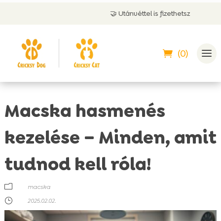
🤝 Utánvéttel is fizethetsz
(0)
Macska hasmenés
kezelése – Minden, amit
tudnod kell róla!
m
macska
}
2025.02.02.