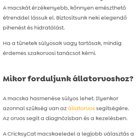
A macskát érzékenyebb, könnyen emészthető
étrenddel lássuk el. Biztosítsunk neki elegendő
pihenést és hidratálást.
Ha a tünetek súlyosak vagy tartósak, mindig
érdemes szakorvosi tanácsot kérni.
Mikor forduljunk állatorvoshoz?
A macska hasmenése súlyos lehet. Ilyenkor
azonnal szükség van az
állatorvos
segítségére.
Az orvos segít a diagnózisban és a kezelésben.
A CricksyCat macskaeledel a legjobb választás a