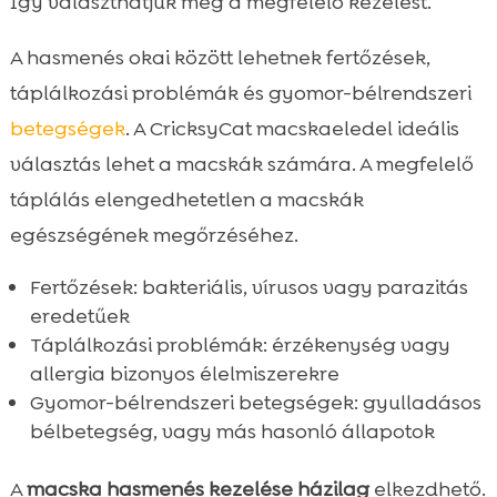
Így választhatjuk meg a megfelelő kezelést.
A hasmenés okai között lehetnek fertőzések,
táplálkozási problémák és gyomor-bélrendszeri
betegségek
. A CricksyCat macskaeledel ideális
választás lehet a macskák számára. A megfelelő
táplálás elengedhetetlen a macskák
egészségének megőrzéséhez.
Fertőzések: bakteriális, vírusos vagy parazitás
eredetűek
Táplálkozási problémák: érzékenység vagy
allergia bizonyos élelmiszerekre
Gyomor-bélrendszeri betegségek: gyulladásos
bélbetegség, vagy más hasonló állapotok
A
macska hasmenés kezelése házilag
elkezdhető.