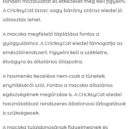
Minden mozdulatát és étkezését meg kell figyelni.
A CricksyCat lazac vagy bárány száraz eledel jó
választás lehet.
A macska megfelelő táplálása fontos a
gyógyuláshoz. A CricksyCat eledel támogatja az
emésztőrendszert. Figyelni kell a székletre,
étvágyra és általános állapotra.
A hasmenés kezelése nem csak a tünetek
enyhítéséről szól. Fontos a macska általános
egészségének megőrzése is. A CricksyCat eledel
használatával rendszeres állatorvosi látogatások
is szükségesek.
A macska tulajdonosának figyelmesnek és