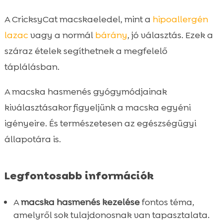
Mikor forduljunk állatorvoshoz?

A CricksyCat macskaeledel, mint a
hipoallergén
A macska hasmenés kezelése otthoni

lazac
vagy a normál
bárány
, jó választás. Ezek a
módszerekkel
száraz ételek segíthetnek a megfelelő
Speciális étrend hasmenés esetén

táplálásban.
A hasmenés megelőzése megfelelő

táplálással
A macska hasmenés gyógymódjainak
Probiotikumok és egyéb kiegészítők

kiválasztásakor figyeljünk a macska egyéni
szerepe
igényeire. És természetesen az egészségügyi
A megfelelő macskaalom jelentősége

hasmenés esetén
állapotára is.
Krónikus hasmenés kezelési lehetőségei

A macska megfigyelése a gyógyulási

Legfontosabb információk
időszak alatt
A gyógyulás utáni időszak teendői

A
macska hasmenés kezelése
fontos téma,
Összefoglaló

amelyről sok tulajdonosnak van tapasztalata.