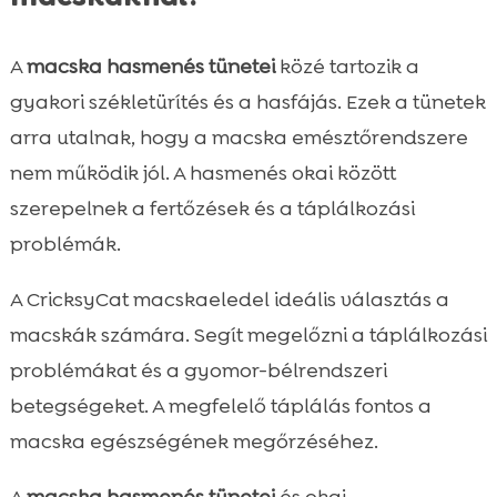
A
macska hasmenés tünetei
közé tartozik a
gyakori székletürítés és a hasfájás. Ezek a tünetek
arra utalnak, hogy a macska emésztőrendszere
nem működik jól. A hasmenés okai között
szerepelnek a fertőzések és a táplálkozási
problémák.
A CricksyCat macskaeledel ideális választás a
macskák számára. Segít megelőzni a táplálkozási
problémákat és a gyomor-bélrendszeri
betegségeket. A megfelelő táplálás fontos a
macska egészségének megőrzéséhez.
A
macska hasmenés tünetei
és okai