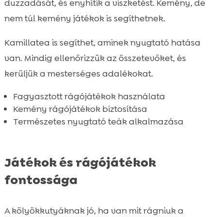
duzzadását, és enyhítik a viszketést. Kemény, de
nem túl kemény játékok is segíthetnek.
Kamillatea is segíthet, aminek nyugtató hatása
van. Mindig ellenőrizzük az összetevőket, és
kerüljük a mesterséges adalékokat.
Fagyasztott rágójátékok használata
Kemény rágójátékok biztosítása
Természetes nyugtató teák alkalmazása
Játékok és rágójátékok
fontossága
A kölyökkutyáknak jó, ha van mit rágniuk a