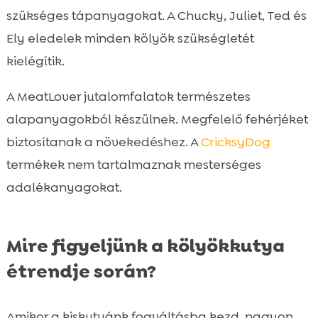
szükséges tápanyagokat. A Chucky, Juliet, Ted és
Ely eledelek minden kölyök szükségletét
kielégítik.
A MeatLover jutalomfalatok természetes
alapanyagokból készülnek. Megfelelő fehérjéket
biztosítanak a növekedéshez. A
CricksyDog
termékek nem tartalmaznak mesterséges
adalékanyagokat.
Mire figyeljünk a kölyökkutya
étrendje során?
Amikor a kiskutyánk fogváltásba kezd, nagyon