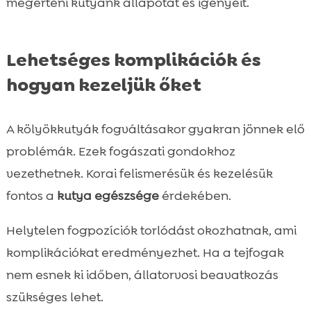
megérteni kutyánk állapotát és igényeit.
Lehetséges komplikációk és
hogyan kezeljük őket
A kölyökkutyák fogváltásakor gyakran jönnek elő
problémák. Ezek fogászati gondokhoz
vezethetnek. Korai felismerésük és kezelésük
fontos a
kutya egészsége
érdekében.
Helytelen fogpozíciók torlódást okozhatnak, ami
komplikációkat eredményezhet. Ha a tejfogak
nem esnek ki időben, állatorvosi beavatkozás
szükséges lehet.