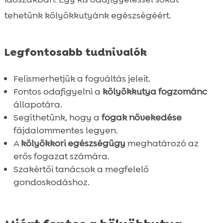
A CricksyDog kutyaeledel előnyei

tehetünk kölyökkutyánk egészségéért.
Mire figyeljünk a kölyökkutya étrendje

során?
Legfontosabb tudnivalók
A fájdalom csillapítása

Játékok és rágójátékok fontossága

Felismerhetjük a fogváltás jeleit.
Az állatorvosi ellenőrzések jelentősége

Fontos odafigyelni a
kölyökkutya fogzománc
Lehetséges komplikációk és hogyan

állapotára.
kezeljük őket
Segíthetünk, hogy a
fogak növekedése
Tévhitek a kölyökkutya fogváltásáról
fájdalommentes legyen.

A
kölyökkori egészségügy
meghatározó az
Tapasztalataink a kölyökkutya

erős fogazat számára.
fogváltásával kapcsolatban
Szakértői tanácsok a megfelelő
Képek és videók a kölyökkutya fogváltási

gondoskodáshoz.
folyamatáról
Összefoglaló

FAQ
