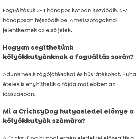
Fogváltásuk 3-4 hónapos korban kezdődik. 6-7
hónaposan fejeződik be. A metszőfogaknál
jelentkeznek az első jelek.
Hogyan segíthetünk
kölyökkutyánknak a fogváltás során?
Adunk nekik rágójátékokat és hűs játékokat. Puha
ételek is enyhíthetik a fájdalmat ebben az
időszakban.
Mi a CricksyDog kutyaeledel előnye a
kölyökkutyák számára?
A CricksyDog hypoallergén eledelvei elősegítik a