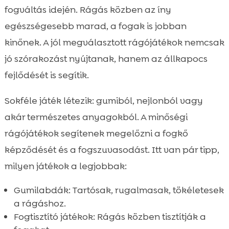
fogváltás idején. Rágás közben az íny
egészségesebb marad, a fogak is jobban
kinőnek. A jól megválasztott rágójátékok nemcsak
jó szórakozást nyújtanak, hanem az állkapocs
fejlődését is segítik.
Sokféle játék létezik: gumiból, nejlonból vagy
akár természetes anyagokból. A minőségi
rágójátékok segítenek megelőzni a fogkő
képződését és a fogszuvasodást. Itt van pár tipp,
milyen játékok a legjobbak:
Gumilabdák: Tartósak, rugalmasak, tökéletesek
a rágáshoz.
Fogtisztító játékok: Rágás közben tisztítják a