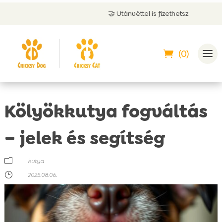
🤝 Utánvéttel is fizethetsz
(0)
Kölyökkutya fogváltás
– jelek és segítség
m
kutya
}
2025.08.06.