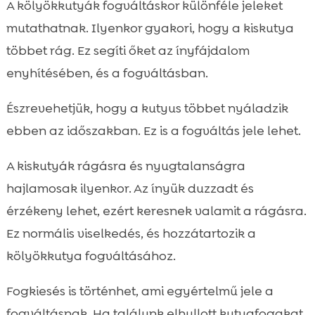
A kölyökkutyák fogváltáskor különféle jeleket
mutathatnak. Ilyenkor gyakori, hogy a kiskutya
többet rág. Ez segíti őket az ínyfájdalom
enyhítésében, és a fogváltásban.
Észrevehetjük, hogy a kutyus többet nyáladzik
ebben az időszakban. Ez is a fogváltás jele lehet.
A kiskutyák rágásra és nyugtalanságra
hajlamosak ilyenkor. Az ínyük duzzadt és
érzékeny lehet, ezért keresnek valamit a rágásra.
Ez normális viselkedés, és hozzátartozik a
kölyökkutya fogváltásához.
Fogkiesés is történhet, ami egyértelmű jele a
fogváltásnak. Ha találunk elhullott kutyafogakat,