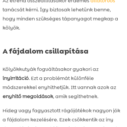
Az étrend összeállításakor érdemes
állatorvos
tanácsát kérni. Így biztosak lehetünk benne,
hogy minden szükséges tápanyagot megkap a
kölyök.
A fájdalom csillapítása
Kölyökkutyák fogváltásakor gyakori az
ínyirritáció
. Ezt a problémát különféle
módszerekkel enyhíthetjük. Itt vannak azok az
enyhítő megoldások
, amik segíthetnek.
Hideg vagy fagyasztott rágójátékok nagyon jók
a fájdalom kezelésére. Ezek csökkentik az íny