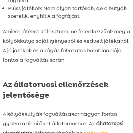
fogakat.
Plüss játékok: Nem olyan tartósak, de a kutyák
szeretik, enyhítik a fogfájást.
Amikor játékot választunk, ne feledkezzünk meg a
kölyökkutya saját igényeiről és kedvelt játékairól.
A jó játékok és a rágás fokozatos kombinációja
fontos a fogváltás során.
Az állatorvosi ellenőrzések
jelentősége
A kölyökkutyák fogváltásakor nagyon fontos
gyakran vinni őket állatorvoshoz. Az
állatorvosi
vizsgálatok
létfontosságúak az
egészség