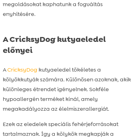
megoldásokat kaphatunk a fogváltás
enyhítésére.
A CricksyDog kutyaeledel
előnyei
A
CricksyDog
kutyaeledel tökéletes a
kölyökkutyák számára. Különösen azoknak, akik
különleges étrendet igényelnek. Sokféle
hypoallergén terméket kínál, amely
megakadályozza az élelmiszerallergiát.
Ezek az eledelek speciális fehérjeforrásokat
tartalmaznak. Így a kölykök megkapják a