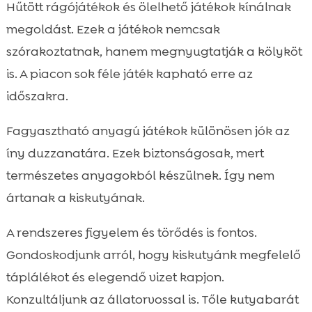
Hűtött rágójátékok és ölelhető játékok kínálnak
megoldást. Ezek a játékok nemcsak
szórakoztatnak, hanem megnyugtatják a kölyköt
is. A piacon sok féle játék kapható erre az
időszakra.
Fagyasztható anyagú játékok különösen jók az
íny duzzanatára. Ezek biztonságosak, mert
természetes anyagokból készülnek. Így nem
ártanak a kiskutyának.
A rendszeres figyelem és törődés is fontos.
Gondoskodjunk arról, hogy kiskutyánk megfelelő
táplálékot és elegendő vizet kapjon.
Konzultáljunk az állatorvossal is. Tőle kutyabarát