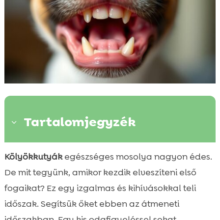
Tartalomjegyzék
3
Miért fontos a kölyökkutya fogváltás?
Kölyökkutyák
egészséges mosolya nagyon édes.

A kölyökkutya fogváltás időzítése
De mit tegyünk, amikor kezdik elveszíteni első

Kölyökkutya fogváltás tünetei
fogaikat? Ez egy izgalmas és kihívásokkal teli

Hogyan segíthetünk a kölyökkutyának
időszak. Segítsük őket ebben az átmeneti

ebben az időszakban?
időszakban. Egy kis odafigyeléssel sokat