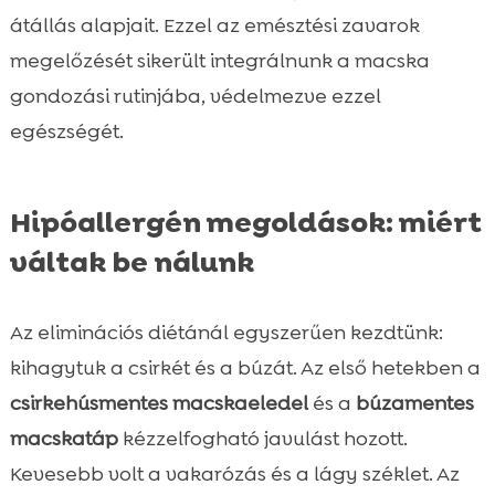
átállás alapjait. Ezzel az emésztési zavarok
megelőzését sikerült integrálnunk a macska
gondozási rutinjába, védelmezve ezzel
egészségét.
Hipóallergén megoldások: miért
váltak be nálunk
Az eliminációs diétánál egyszerűen kezdtünk:
kihagytuk a csirkét és a búzát. Az első hetekben a
csirkehúsmentes macskaeledel
és a
búzamentes
macskatáp
kézzelfogható javulást hozott.
Kevesebb volt a vakarózás és a lágy széklet. Az