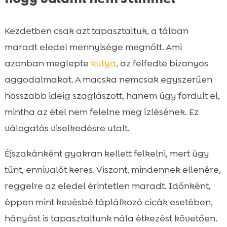
Kezdetben csak azt tapasztaltuk, a tálban
maradt eledel mennyisége megnőtt. Ami
azonban meglepte
kutya
, az felfedte bizonyos
aggodalmakat. A macska nemcsak egyszerűen
hosszabb ideig szaglászott, hanem úgy fordult el,
mintha az étel nem felelne meg ízlésének. Ez
válogatós viselkedésre utalt.
Éjszakánként gyakran kellett felkelni, mert úgy
tűnt, ennivalót keres. Viszont, mindennek ellenére,
reggelre az eledel érintetlen maradt. Időnként,
éppen mint kevésbé táplálkozó cicák esetében,
hányást is tapasztaltunk nála étkezést követően.