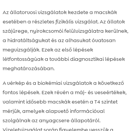
Az állatorvosi vizsgálatok kezdete a macskák
esetében a részletes fizikális vizsgálat. Az állatok
szájürege, nyirokcsomói felülvizsgálatra kerülnek,
a hidratáltságukat és az alhasukat óvatosan
megvizsgálják. Ezek az első lépések
létfontosságúak a további diagnosztikai lépések
meghatározásában.
A vérkép és a biokémiai vizsgálatok a következő
fontos lépések. Ezek révén a máj- és veseértékek,
valamint idősebb macskák esetén a T4 szintet
mérjük, amelyek alapvető információval
szolgálnak az anyagcsere állapotáról.
Vizeletvizsgálat során figyelembe vesszük a