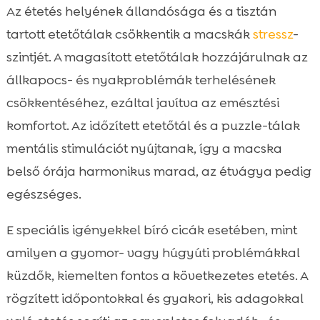
Az étetés helyének állandósága és a tisztán
tartott etetőtálak csökkentik a macskák
stressz
-
szintjét. A magasított etetőtálak hozzájárulnak az
állkapocs- és nyakproblémák terhelésének
csökkentéséhez, ezáltal javítva az emésztési
komfortot. Az időzített etetőtál és a puzzle-tálak
mentális stimulációt nyújtanak, így a macska
belső órája harmonikus marad, az étvágya pedig
egészséges.
E speciális igényekkel bíró cicák esetében, mint
amilyen a gyomor- vagy húgyúti problémákkal
küzdők, kiemelten fontos a következetes etetés. A
rögzített időpontokkal és gyakori, kis adagokkal