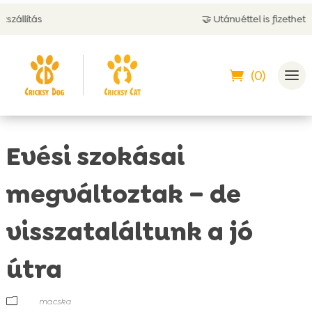
🤝 Utánvéttel is fizethetsz
(0)
Evési szokásai
megváltoztak – de
visszataláltunk a jó
útra
m
macska