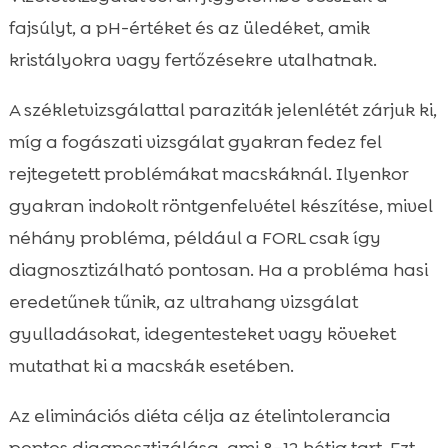
fajsúlyt, a pH-értéket és az üledéket, amik
kristályokra vagy fertőzésekre utalhatnak.
A székletvizsgálattal paraziták jelenlétét zárjuk ki,
míg a fogászati vizsgálat gyakran fedez fel
rejtegetett problémákat macskáknál. Ilyenkor
gyakran indokolt röntgenfelvétel készítése, mivel
néhány probléma, például a FORL csak így
diagnosztizálható pontosan. Ha a probléma hasi
eredetűnek tűnik, az ultrahang vizsgálat
gyulladásokat, idegentesteket vagy köveket
mutathat ki a macskák esetében.
Az eliminációs diéta célja az ételintolerancia