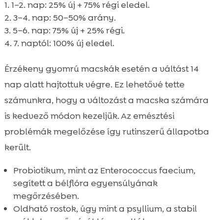
1–2. nap: 25% új + 75% régi eledel.
3–4. nap: 50–50% arány.
5–6. nap: 75% új + 25% régi.
7. naptól: 100% új eledel.
Érzékeny gyomrú macskák esetén a váltást 14
nap alatt hajtottuk végre. Ez lehetővé tette
számunkra, hogy a változást a macska számára
is kedvező módon kezeljük. Az emésztési
problémák megelőzése így rutinszerű állapotba
került.
Probiotikum, mint az Enterococcus faecium,
segített a bélflóra egyensúlyának
megőrzésében.
Oldható rostok, úgy mint a psyllium, a stabil