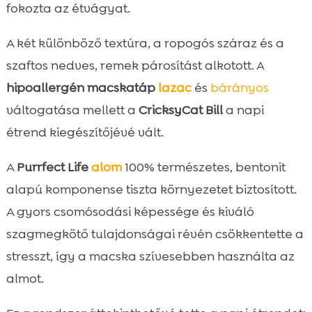
fokozta az étvágyat.
A két különböző textúra, a ropogós száraz és a
szaftos nedves, remek párosítást alkotott. A
hipoallergén macskatáp
lazac
és
bárányos
váltogatása mellett a
CricksyCat Bill
a napi
étrend kiegészítőjévé vált.
A
Purrfect Life
alom
100% természetes, bentonit
alapú komponense tiszta környezetet biztosított.
A gyors csomósodási képessége és kiváló
szagmegkötő tulajdonságai révén csökkentette a
stresszt, így a macska szívesebben használta az
almot.