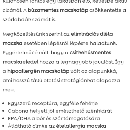
különösen fontos egy lakásban élő, kevésbé aktív
cicánál. A
búzamentes macskatáp
csökkentette a
szőrlabdák számát is.
Megközelítésünk szerint az
eliminációs diéta
macska
esetében lépésről lépésre haladtunk.
Egyértelművé vált, hogy a
csirkehúsmentes
macskaeledel
hozza a legnagyobb javulást. Így
a
hipoallergén macskatáp
vált az alapunkká,
ami hosszú távú etetési stratégiánkat alapozza
meg.
Egyszerű receptúra, egyféle fehérje
Gabona helyett jól emészthető szénhidrát
EPA/DHA a bőr és szőr támogatására
Átlátható címke az
ételallergia macska