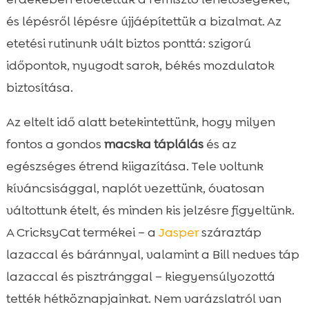
egyensúlyba kerültünk
és lépésről lépésre újjáépítettük a bizalmat. Az
Ízek és textúrák: hogyan találtuk meg a

kedvenceit
etetési rutinunk vált biztos ponttá: szigorú
Hidratáció és nedvességtartalom szerepe
időpontok, nyugodt sarok, békés mozdulatok

az étrendben
biztosítása.
Etetési környezet optimalizálása a nyugodt

étkezésért
Az eltelt idő alatt betekintettünk, hogy milyen
Jutalomfalatok és kalóriakontroll okosan
fontos a gondos
macska táplálás
és az

Stresszkezelés és viselkedésgazdagítás az
egészséges étrend kiigazítása. Tele voltunk

étvágy támogatására
kíváncsisággal, naplót vezettünk, óvatosan
Hosszú távú fenntarthatóság: hogyan

váltottunk ételt, és minden kis jelzésre figyeltünk.
tartjuk a jó irányt
A CricksyCat termékei – a
Jasper
száraztáp
Összefoglaló

lazaccal és báránnyal, valamint a Bill nedves táp
FAQ

lazaccal és pisztránggal – kiegyensúlyozottá
tették hétköznapjainkat. Nem varázslatról van