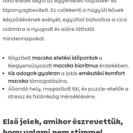
való etetés segíti az egyenletes folyadék- és
tápanyagbevitelt. Ez csökkenti a húgyúti kövek
képződésének esélyét, egyúttal biztosítva a cica
számára a nyugodt és előre látható
mindennapokat.
Rögzített
macska etetési időpontok
a
kiegyensúlyozott
macska bioritmus
érdekében.
Kis adagok gyakran
a jobb
emésztési komfort
macska
támogatására.
Állandó hely, magasított tál, és puzzle-etetők a
stressz és falánkság mérséklésére.
Első jelek, amikor észrevettük,
hogy valami nem stimmel