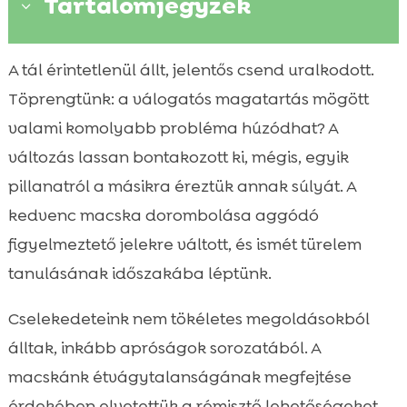
Tartalomjegyzék
3
Miért fontos a következetes etetési rutin a
A tál érintetlenül állt, jelentős csend uralkodott.

cicánknak
Töprengtünk: a válogatós magatartás mögött
Első jelek, amikor észrevettük, hogy valami

valami komolyabb probléma húzódhat? A
nem stimmel
változás lassan bontakozott ki, mégis, egyik
macska étkezési szokás változás

pillanatról a másikra éreztük annak súlyát. A
Állatorvosi ellenőrzés és diagnosztika

kedvenc macska dorombolása aggódó
szerepe
figyelmeztető jelekre váltott, és ismét türelem
Táplálkozási napló vezetése: hogyan

tanulásának időszakába léptünk.
segített visszatalálni
Átállás új eledelre: lépések és buktatók

Cselekedeteink nem tökéletes megoldásokból
Hipóallergén megoldások: miért váltak be

álltak, inkább apróságok sorozatából. A
nálunk
macskánk étvágytalanságának megfejtése
CricksyCat termékek, amelyekkel újra

érdekében elvetettük a rémisztő lehetőségeket,