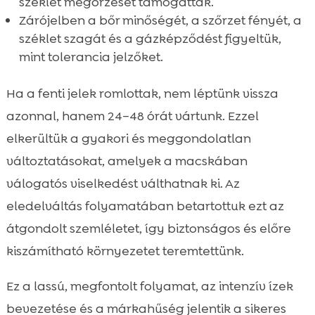
széklet megőrzését támogatták.
Zárójelben a bőr minőségét, a szőrzet fényét, a
széklet szagát és a gázképződést figyeltük,
mint tolerancia jelzőket.
Ha a fenti jelek romlottak, nem léptünk vissza
azonnal, hanem 24–48 órát vártunk. Ezzel
elkerültük a gyakori és meggondolatlan
változtatásokat, amelyek a macskában
válogatós viselkedést válthatnak ki. Az
eledelváltás folyamatában betartottuk ezt az
átgondolt szemléletet, így biztonságos és előre
kiszámítható környezetet teremtettünk.
Ez a lassú, megfontolt folyamat, az intenzív ízek
bevezetése és a márkahűség jelentik a sikeres