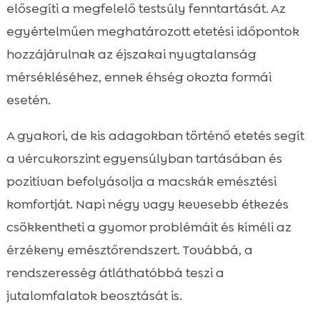
elősegíti a megfelelő testsúly fenntartását. Az
egyértelműen meghatározott etetési időpontok
hozzájárulnak az éjszakai nyugtalanság
mérsékléséhez, ennek éhség okozta formái
esetén.
A gyakori, de kis adagokban történő etetés segít
a vércukorszint egyensúlyban tartásában és
pozitívan befolyásolja a macskák emésztési
komfortját. Napi négy vagy kevesebb étkezés
csökkentheti a gyomor problémáit és kíméli az
érzékeny emésztőrendszert. Továbbá, a
rendszeresség átláthatóbbá teszi a
jutalomfalatok beosztását is.