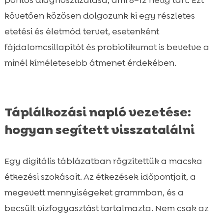
pontos diagnosztizálása, ami 8–12 hétig tart. Ezt
követően közösen dolgozunk ki egy részletes
etetési és életmód tervet, esetenként
fájdalomcsillapítót és probiotikumot is bevetve a
minél kíméletesebb átmenet érdekében.
Táplálkozási napló vezetése:
hogyan segített visszatalálni
Egy digitális táblázatban rögzítettük a macska
étkezési szokásait. Az étkezések időpontjait, a
megevett mennyiségeket grammban, és a
becsült vízfogyasztást tartalmazta. Nem csak az