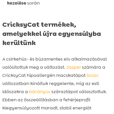
kezelése
során
CricksyCat termékek,
amelyekkel újra egyensúlyba
kerültünk
A csirkehús- és búzamentes elv alkalmazásával
valósítottuk meg a változást.
Jasper
számára a
CricksyCat hipoallergén macskatápot
lazac
változatban kínáltuk reggelente, míg az esti
időszakra a
bárányos
száraztápot választottuk.
Ebben az összeállításban a fehérjeprofil
kiegyensúlyozott maradt, stabil energiát