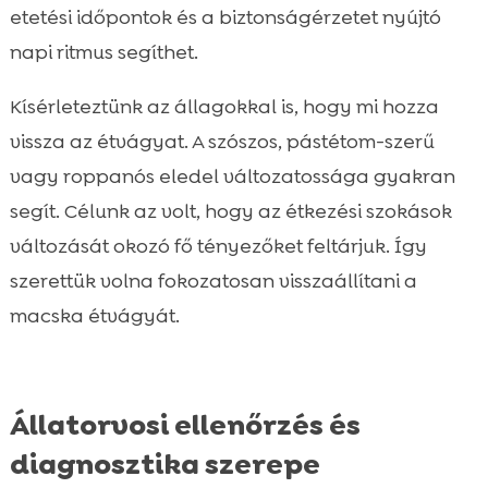
etetési időpontok és a biztonságérzetet nyújtó
napi ritmus segíthet.
Kísérleteztünk az állagokkal is, hogy mi hozza
vissza az étvágyat. A szószos, pástétom-szerű
vagy roppanós eledel változatossága gyakran
segít. Célunk az volt, hogy az étkezési szokások
változását okozó fő tényezőket feltárjuk. Így
szerettük volna fokozatosan visszaállítani a
macska étvágyát.
Állatorvosi ellenőrzés és
diagnosztika szerepe