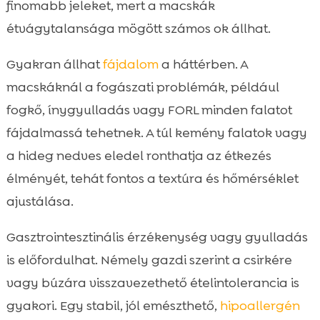
finomabb jeleket, mert a macskák
étvágytalansága mögött számos ok állhat.
Gyakran állhat
fájdalom
a háttérben. A
macskáknál a fogászati problémák, például
fogkő, ínygyulladás vagy FORL minden falatot
fájdalmassá tehetnek. A túl kemény falatok vagy
a hideg nedves eledel ronthatja az étkezés
élményét, tehát fontos a textúra és hőmérséklet
ajustálása.
Gasztrointesztinális érzékenység vagy gyulladás
is előfordulhat. Némely gazdi szerint a csirkére
vagy búzára visszavezethető ételintolerancia is
gyakori. Egy stabil, jól emészthető,
hipoallergén