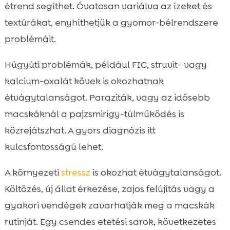
étrend segíthet. Óvatosan variálva az ízeket és
textúrákat, enyhíthetjük a gyomor-bélrendszere
problémáit.
Húgyúti problémák, például FIC, struvit- vagy
kalcium-oxalát kövek is okozhatnak
étvágytalanságot. Paraziták, vagy az idősebb
macskáknál a pajzsmirigy-túlműködés is
közrejátszhat. A gyors diagnózis itt
kulcsfontosságú lehet.
A környezeti
stressz
is okozhat étvágytalanságot.
Költözés, új állat érkezése, zajos felújítás vagy a
gyakori vendégek zavarhatják meg a macskák
rutinját. Egy csendes etetési sarok, következetes