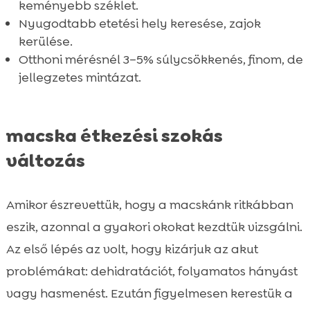
keményebb széklet.
Nyugodtabb etetési hely keresése, zajok
kerülése.
Otthoni mérésnél 3–5% súlycsökkenés, finom, de
jellegzetes mintázat.
macska étkezési szokás
változás
Amikor észrevettük, hogy a macskánk ritkábban
eszik, azonnal a gyakori okokat kezdtük vizsgálni.
Az első lépés az volt, hogy kizárjuk az akut
problémákat: dehidratációt, folyamatos hányást
vagy hasmenést. Ezután figyelmesen kerestük a