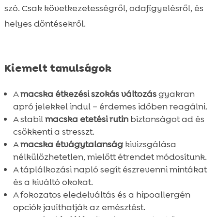
szó. Csak következetességről, odafigyelésről, és
helyes döntésekről.
Kiemelt tanulságok
A
macska étkezési szokás változás
gyakran
apró jelekkel indul – érdemes időben reagálni.
A stabil
macska etetési rutin
biztonságot ad és
csökkenti a stresszt.
A
macska étvágytalanság
kivizsgálása
nélkülözhetetlen, mielőtt étrendet módosítunk.
A táplálkozási napló segít észrevenni mintákat
és a kiváltó okokat.
A fokozatos eledelváltás és a hipoallergén
opciók javíthatják az emésztést.