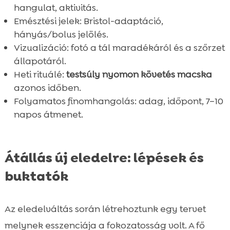
hangulat, aktivitás.
Emésztési jelek: Bristol-adaptáció,
hányás/bolus jelölés.
Vizualizáció: fotó a tál maradékáról és a szőrzet
állapotáról.
Heti rituálé:
testsúly nyomon követés macska
azonos időben.
Folyamatos finomhangolás: adag, időpont, 7–10
napos átmenet.
Átállás új eledelre: lépések és
buktatók
Az eledelváltás során létrehoztunk egy tervet
melynek esszenciája a fokozatosság volt. A fő