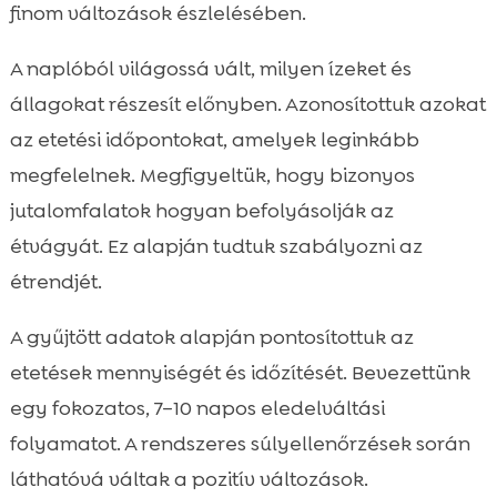
finom változások észlelésében.
A naplóból világossá vált, milyen ízeket és
állagokat részesít előnyben. Azonosítottuk azokat
az etetési időpontokat, amelyek leginkább
megfelelnek. Megfigyeltük, hogy bizonyos
jutalomfalatok hogyan befolyásolják az
étvágyát. Ez alapján tudtuk szabályozni az
étrendjét.
A gyűjtött adatok alapján pontosítottuk az
etetések mennyiségét és időzítését. Bevezettünk
egy fokozatos, 7–10 napos eledelváltási
folyamatot. A rendszeres súlyellenőrzések során
láthatóvá váltak a pozitív változások.