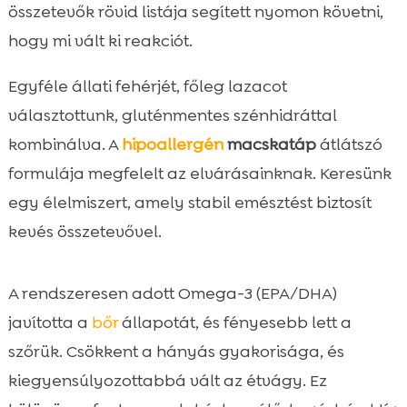
összetevők rövid listája segített nyomon követni,
hogy mi vált ki reakciót.
Egyféle állati fehérjét, főleg lazacot
választottunk, gluténmentes szénhidráttal
kombinálva. A
hipoallergén
macskatáp
átlátszó
formulája megfelelt az elvárásainknak. Keresünk
egy élelmiszert, amely stabil emésztést biztosít
kevés összetevővel.
A rendszeresen adott Omega-3 (EPA/DHA)
javította a
bőr
állapotát, és fényesebb lett a
szőrük. Csökkent a hányás gyakorisága, és
kiegyensúlyozottabbá vált az étvágy. Ez