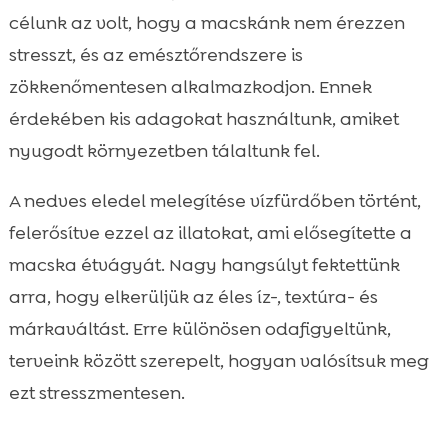
célunk az volt, hogy a macskánk nem érezzen
stresszt, és az emésztőrendszere is
zökkenőmentesen alkalmazkodjon. Ennek
érdekében kis adagokat használtunk, amiket
nyugodt környezetben tálaltunk fel.
A nedves eledel melegítése vízfürdőben történt,
felerősítve ezzel az illatokat, ami elősegítette a
macska étvágyát. Nagy hangsúlyt fektettünk
arra, hogy elkerüljük az éles íz-, textúra- és
márkaváltást. Erre különösen odafigyeltünk,
terveink között szerepelt, hogyan valósítsuk meg
ezt stresszmentesen.