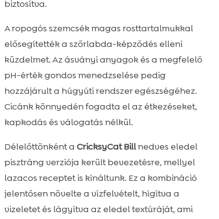
biztosítva.
A ropogós szemcsék magas rosttartalmukkal
elősegítették a szőrlabda-képződés elleni
küzdelmet. Az ásványi anyagok és a megfelelő
pH-érték gondos menedzselése pedig
hozzájárult a húgyúti rendszer egészségéhez.
Cicánk könnyedén fogadta el az étkezéseket,
kapkodás és válogatás nélkül.
Délelőttönként a
CricksyCat Bill
nedves eledel
pisztráng verziója került bevezetésre, mellyel
lazacos receptet is kínáltunk. Ez a kombináció
jelentősen növelte a vízfelvételt, hígítva a
vizeletet és lágyítva az eledel textúráját, ami