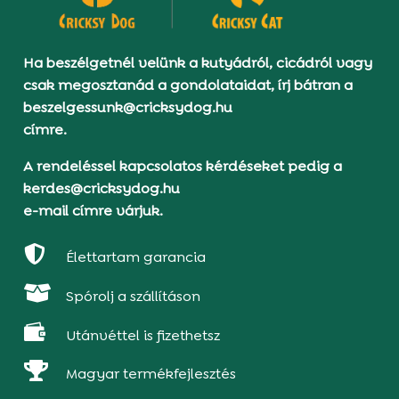
Ha beszélgetnél velünk a kutyádról, cicádról vagy
csak megosztanád a gondolataidat, írj bátran a
beszelgessunk@cricksydog.hu
címre.
A rendeléssel kapcsolatos kérdéseket pedig a
kerdes@cricksydog.hu
e-mail címre várjuk.

Élettartam garancia

Spórolj a szállításon

Utánvéttel is fizethetsz

Magyar termékfejlesztés