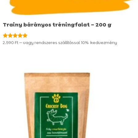
Trainy bárányos tréningfalat – 200 g
2.590
Ft
—
vagy rendszeres szállítással
10%
kedvezmény
Értékelés:
4.97
/ 5