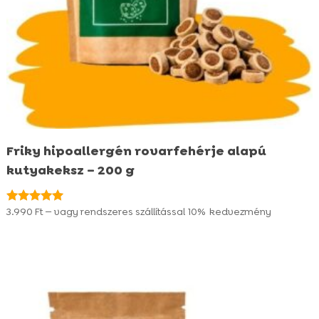
Friky hipoallergén rovarfehérje alapú
kutyakeksz – 200 g
3.990
Ft
—
vagy rendszeres szállítással
10%
kedvezmény
Értékelés:
4.96
/ 5