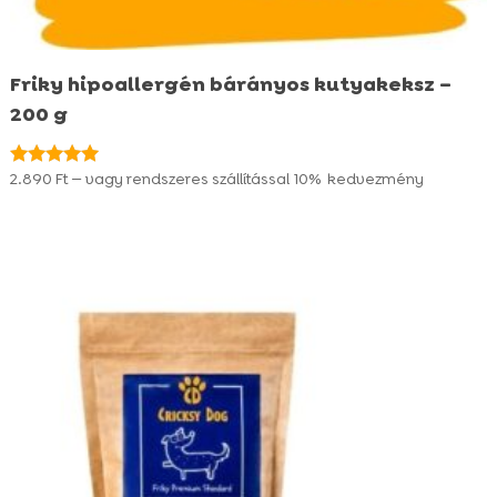
Friky hipoallergén bárányos kutyakeksz –
200 g
2.890
Ft
—
vagy rendszeres szállítással
10%
kedvezmény
Értékelés:
4.95
/ 5