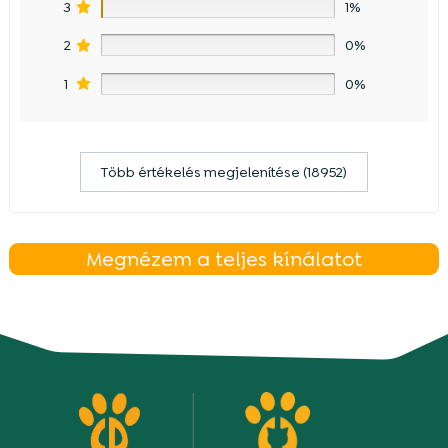
3
1%
2
0%
1
0%
Több értékelés megjelenítése (18952)
Megnézem a teljes kínálatot