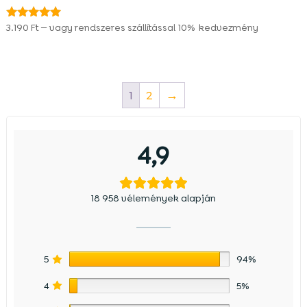
3.190
Ft
—
vagy rendszeres szállítással
10%
kedvezmény
Értékelés:
4.96
/ 5
1
2
→
4,9
18 958 vélemények alapján
5
94%
4
5%