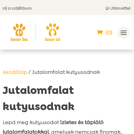
🤝 Utánvéttel is fizethetsz
(0)
Kezdőlap
/ Jutalomfalat kutyusodnak
Jutalomfalat
kutyusodnak
Lepd meg kutyusodat
ízletes és tápláló
jutalomfalatokkal
, amelyek nemcsak finomak,