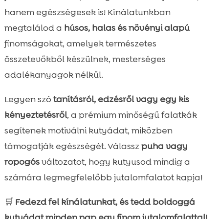
hanem egészségesek is! Kínálatunkban
megtalálod a
húsos, halas és növényi alapú
finomságokat, amelyek természetes
összetevőkből készülnek, mesterséges
adalékanyagok nélkül.
Legyen szó
tanításról, edzésről vagy egy kis
kényeztetésről
, a prémium minőségű falatkák
segítenek motiválni kutyádat, miközben
támogatják egészségét. Válassz
puha vagy
ropogós
változatot, hogy kutyusod mindig a
számára legmegfelelőbb jutalomfalatot kapja!
🛒
Fedezd fel kínálatunkat, és tedd boldoggá
kutyádat minden nap egy finom jutalomfalattal!