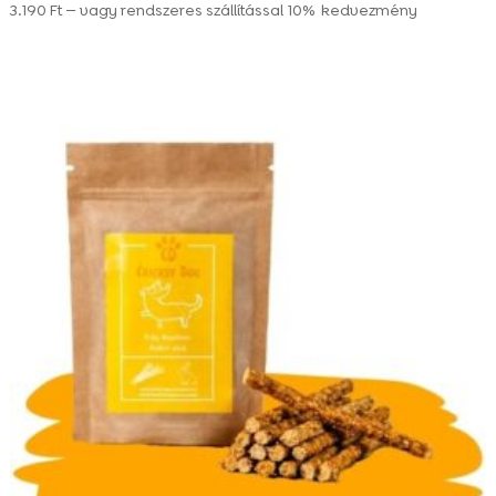
3.190
Ft
—
vagy rendszeres szállítással
10%
kedvezmény
Értékelés:
4.95
/ 5