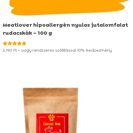
Meatlover hipoallergén nyulas jutalomfalat
rudacskák – 100 g
3.190
Ft
—
vagy rendszeres szállítással
10%
kedvezmény
Értékelés:
4.95
/ 5