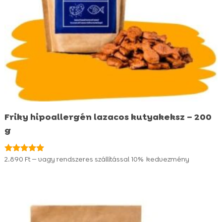
Friky hipoallergén lazacos kutyakeksz – 200
g
2.890
Ft
—
vagy rendszeres szállítással
10%
kedvezmény
Értékelés:
4.95
/ 5