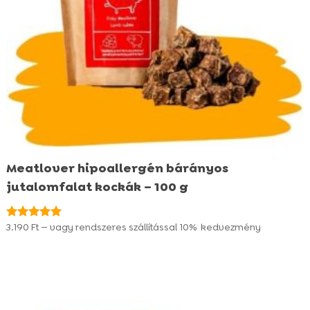
Meatlover hipoallergén bárányos
jutalomfalat kockák – 100 g
3.190
Ft
—
vagy rendszeres szállítással
10%
kedvezmény
Értékelés:
5.00
/ 5