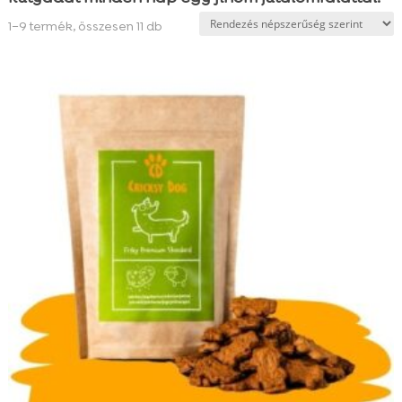
Sorted
1–9 termék, összesen 11 db
by
popularity