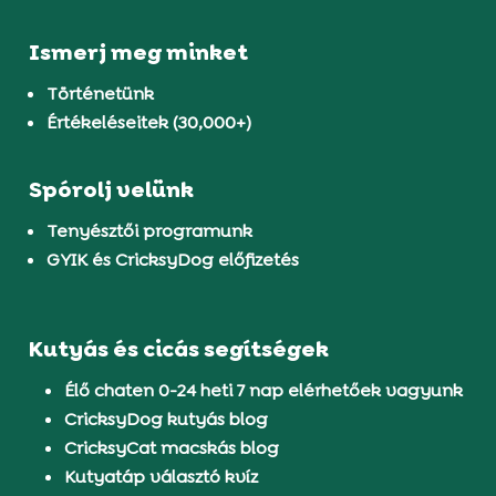
Ismerj meg minket
Történetünk
Értékeléseitek (30,000+)
Spórolj velünk
Tenyésztői programunk
GYIK és CricksyDog előfizetés
Kutyás és cicás segítségek
Élő chaten 0-24 heti 7 nap elérhetőek vagyunk
CricksyDog kutyás blog
CricksyCat macskás blog
Kutyatáp választó kvíz