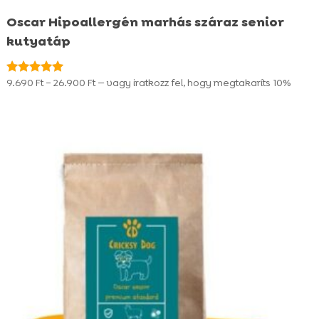
Oscar Hipoallergén marhás száraz senior
kutyatáp
Ártartomány:
9.690
Ft
–
26.900
Ft
—
vagy iratkozz fel, hogy megtakaríts
10%
Értékelés:
4.95
9.690 Ft
/ 5
-
26.900 Ft