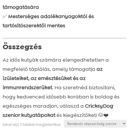
támogatására
✅
Mesterséges adalékanyagoktól és
tartósítószerektől mentes
Összegzés
Az idős kutyák számára elengedhetetlen a
megfelelő táplálás, amely támogatja
az
ízületeiket, az emésztésüket és az
immunrendszerüket
. Ha szeretnéd biztosítani,
hogy kedvenced idősebb korában is boldog és
egészséges maradjon, válaszd a
CricksyDog
szenior kutyatápokat
és kiegészítőket! 🐶❤️
Sorted
Mind a(z) 2 találat megjelenítve