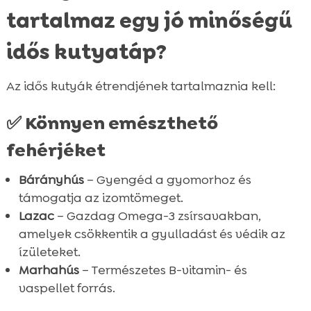
tartalmaz egy jó minőségű
idős kutyatáp?
Az idős kutyák étrendjének tartalmaznia kell:
✅ Könnyen emészthető
fehérjéket
Bárányhús
– Gyengéd a gyomorhoz és
támogatja az izomtömeget.
Lazac
– Gazdag Omega-3 zsírsavakban,
amelyek csökkentik a gyulladást és védik az
ízületeket.
Száraztápok
Marhahús
– Természetes B-vitamin- és
Öntetek száraztápokra
⚽ FOCIS CSOMAG
vaspellet forrás.
Nedves tápok (konzervek)
Száraztápok
⚽ FOCIS CSOMAG