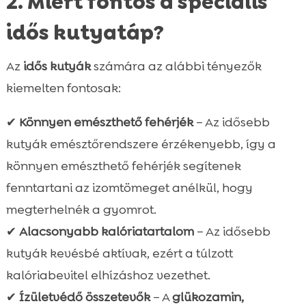
2. Miért fontos a speciális
idős kutyatáp?
Az
idős kutyák
számára az alábbi tényezők
kiemelten fontosak:
✔
Könnyen emészthető fehérjék
– Az idősebb
kutyák emésztőrendszere érzékenyebb, így a
könnyen emészthető fehérjék segítenek
fenntartani az izomtömeget anélkül, hogy
megterhelnék a gyomrot.
✔
Alacsonyabb kalóriatartalom
– Az idősebb
kutyák kevésbé aktívak, ezért a túlzott
kalóriabevitel elhízáshoz vezethet.
✔
Ízületvédő összetevők
– A
glükozamin,