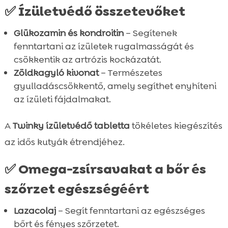
Jutalomfalatok
Öntetek száraztápokra
✅ Ízületvédő összetevőket
Száraztápok
Száraztápok
Táplálékkiegészítők és vitaminok
Nedves tápok (konzervek)
Öntetek száraztápokra
Öntetek száraztápokra
Száraztápok
Szépségápolók
Glükozamin és kondroitin
– Segítenek
Jutalomfalatok
Nedves tápok (konzervek)
Nedves tápok (konzervek)
Öntetek száraztápokra
fenntartani az ízületek rugalmasságát és
Fogtisztítók
Jutalomfalatok
Jutalomfalatok
Nedves tápok
csökkentik az artrózis kockázatát.
Táplálékkiegészítők és vitaminok
Fogtisztítók
Fogtisztítók
Jutalomfalatok
Zöldkagyló kivonat
– Természetes
Szépségápolók
Táplálékkiegészítők és vitaminok
Táplálékkiegészítők és vitaminok
Macskaalmok
gyulladáscsökkentő, amely segíthet enyhíteni
Szépségápolók
Szépségápolók
az ízületi fájdalmakat.
A
Twinky ízületvédő tabletta
tökéletes kiegészítés
az idős kutyák étrendjéhez.
✅ Omega-zsírsavakat a bőr és
szőrzet egészségéért
Lazacolaj
– Segít fenntartani az egészséges
bőrt és fényes szőrzetet.