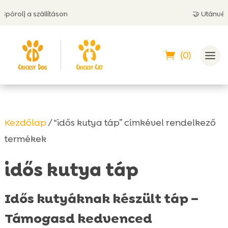
állításon
🤝 Utánvéttel is fizethet
(0)
Kezdőlap
/ “idős kutya táp” címkével rendelkező
termékek
idős kutya táp
Idős kutyáknak készült táp –
Támogasd kedvenced