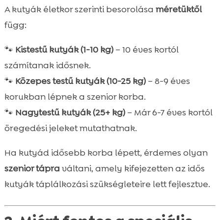
A kutyák életkor szerinti besorolása
méretüktől
függ:
🐾
Kistestű kutyák (1-10 kg)
– 10 éves kortól
számítanak idősnek.
🐾
Közepes testű kutyák (10-25 kg)
– 8-9 éves
korukban lépnek a szenior korba.
🐾
Nagytestű kutyák (25+ kg)
– Már 6-7 éves kortól
öregedési jeleket mutathatnak.
Ha kutyád idősebb korba lépett, érdemes olyan
szenior tápra
váltani, amely kifejezetten az idős
kutyák táplálkozási szükségleteire lett fejlesztve.