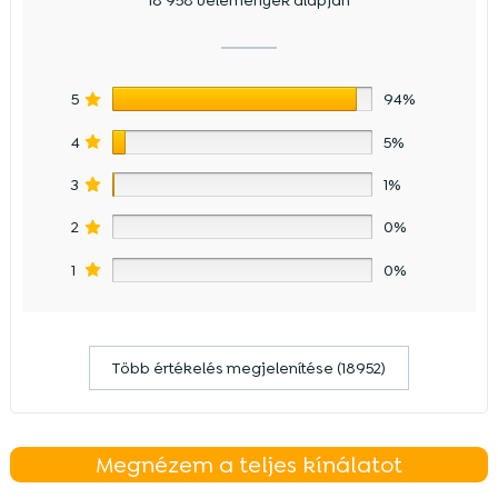
18 958 vélemények alapján
5
94%
4
5%
3
1%
2
0%
1
0%
Több értékelés megjelenítése (18952)
Megnézem a teljes kínálatot