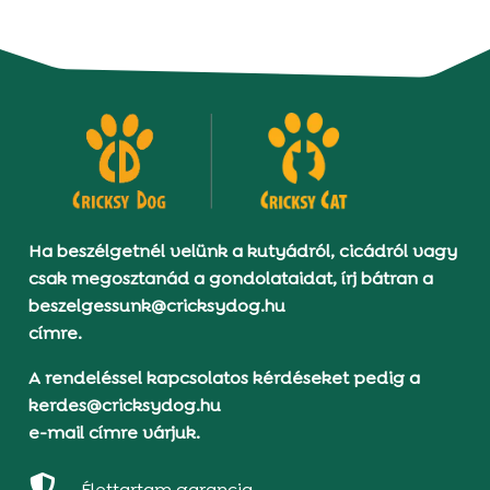
Ha beszélgetnél velünk a kutyádról, cicádról vagy
csak megosztanád a gondolataidat, írj bátran a
beszelgessunk@cricksydog.hu
címre.
A rendeléssel kapcsolatos kérdéseket pedig a
kerdes@cricksydog.hu
e-mail címre várjuk.

Élettartam garancia