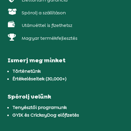

Spórolj a szállításon

Utánvéttel is fizethetsz

Magyar termékfejlesztés
Ismerj meg minket
Történetünk
Értékeléseitek (30,000+)
Spórolj velünk
Tenyésztői programunk
GYIK és CricksyDog előfizetés