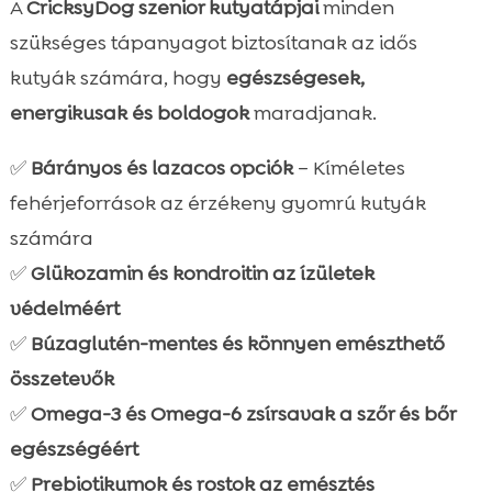
A
CricksyDog szenior kutyatápjai
minden
szükséges tápanyagot biztosítanak az idős
kutyák számára, hogy
egészségesek,
energikusak és boldogok
maradjanak.
✅
Bárányos és lazacos opciók
– Kíméletes
fehérjeforrások az érzékeny gyomrú kutyák
számára
✅
Glükozamin és kondroitin az ízületek
védelméért
✅
Búzaglutén-mentes és könnyen emészthető
összetevők
✅
Omega-3 és Omega-6 zsírsavak a szőr és bőr
egészségéért
✅
Prebiotikumok és rostok az emésztés