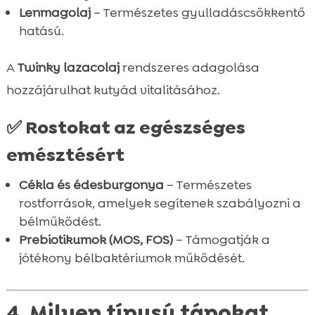
Lenmagolaj
– Természetes gyulladáscsökkentő
hatású.
A
Twinky lazacolaj
rendszeres adagolása
hozzájárulhat kutyád vitalitásához.
✅ Rostokat az egészséges
emésztésért
Cékla és édesburgonya
– Természetes
rostforrások, amelyek segítenek szabályozni a
bélműködést.
Prebiotikumok (MOS, FOS)
– Támogatják a
jótékony bélbaktériumok működését.
4. Milyen típusú tápokat