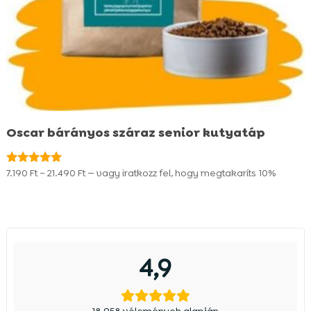
Oscar bárányos száraz senior kutyatáp
Ártartomány:
7.190
Ft
–
21.490
Ft
—
vagy iratkozz fel, hogy megtakaríts
10%
Értékelés:
4.98
7.190 Ft
/ 5
-
21.490 Ft
4,9