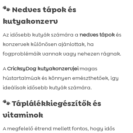
🐾 Nedves tápok és
kutyakonzerv
Az idősebb kutyák számára a
nedves tápok
és
konzervek különösen ajánlottak, ha
fogproblémáik vannak vagy nehezen rágnak.
A
CricksyDog kutyakonzervjei
magas
hústartalmúak és könnyen emészthetőek, így
ideálisak idősebb kutyák számára.
🐾 Táplálékkiegészítők és
vitaminok
A megfelelő étrend mellett fontos, hogy idős