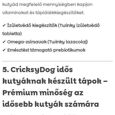
kutyád megfelelő mennyiségben kapjon
vitaminokat és táplálékkiegészítőket.
✔
Ízületvédő kiegészítők (Twinky ízületvédő
tabletta)
✔
Omega-zsírsavak (Twinky lazacolaj)
✔
Emésztést támogató prebiotikumok
5. CricksyDog idős
kutyáknak készült tápok –
Prémium minőség az
idősebb kutyák számára