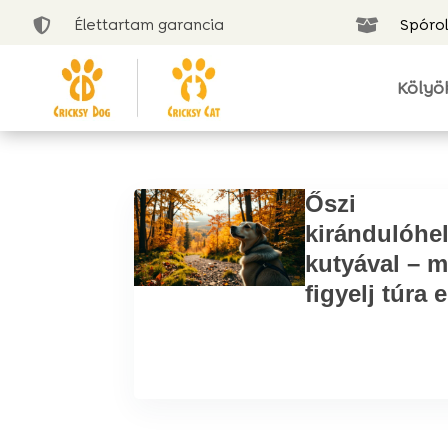
Élettartam garancia
Spórol


Kölyö
Őszi
kirándulóhe
kutyával – m
figyelj túra e