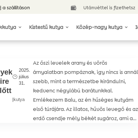
j a szállításon
Utánvéttel is fizethetsz

kkutya
Kistestű kutya
Közép-nagy kutya
I
Az őszi levelek arany és vörös
2025.
lyek
árnyalatban pompáznak, így nincs is annál
július
ire
szebb, mint a természetbe kirándulni,
31.
lőtt
kedvenc négylábú barátunkkal.
Emlékezem Balu, az én hűséges kutyám
|
kutya
első túrájára. Az illatos, hűvös levegő és az
erdő csendje mély békét sugároz, ami a...