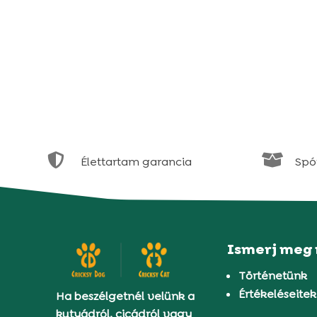


Élettartam garancia
Spór
Ismerj meg
Történetünk
Értékeléseitek
Ha beszélgetnél velünk a
kutyádról, cicádról vagy