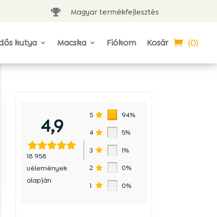
Magyar termékfejlesztés

(0)
dős kutya
Macska
Fiókom
Kosár
5
94%
4,9
4
5%
3
1%
18 958
2
0%
vélemények
alapján
1
0%