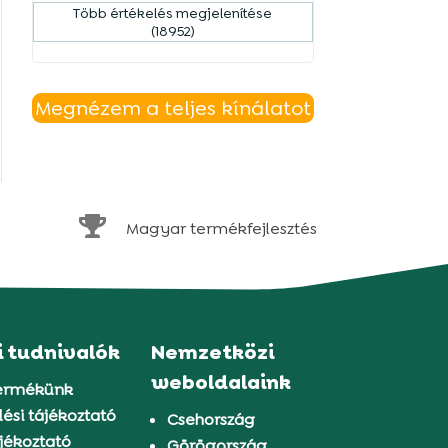
Több értékelés megjelenítése
(18952)
Megnézem a teljes kínálatot

Magyar termékfejlesztés
i tudnivalók
Nemzetközi
weboldalaink
ermékünk
ési tájékoztató
Csehország
jékoztató
Görögország