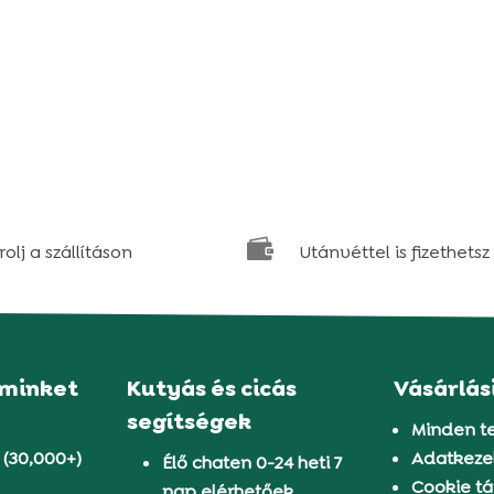

olj a szállításon
Utánvéttel is fizethetsz
 minket
Kutyás és cicás
Vásárlás
segítségek
Minden t
 (30,000+)
Adatkezel
Élő chaten 0-24 heti 7
Cookie tá
nap elérhetőek