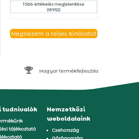
Több értékelés megjelenítése
(18952)
Megnézem a teljes kínálatot

Magyar termékfejlesztés
i tudnivalók
Nemzetközi
weboldalaink
ermékünk
ési tájékoztató
Csehország
jékoztató
Görögország