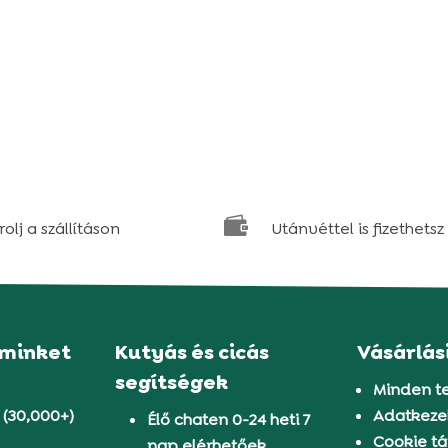

olj a szállításon
Utánvéttel is fizethetsz
 minket
Kutyás és cicás
Vásárlás
segítségek
Minden t
 (30,000+)
Adatkezel
Élő chaten 0-24 heti 7
Cookie tá
nap elérhetőek