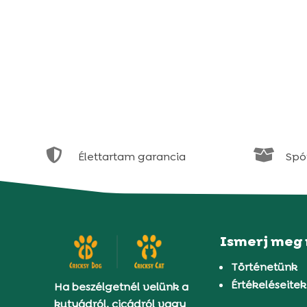


Élettartam garancia
Spór
Ismerj meg
Történetünk
Értékeléseitek
Ha beszélgetnél velünk a
kutyádról, cicádról vagy