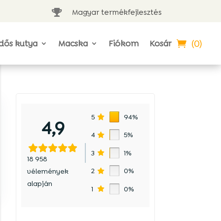
Magyar termékfejlesztés

(0)
dős kutya
Macska
Fiókom
Kosár
5
94%
4,9
4
5%
3
1%
18 958
2
0%
vélemények
y
alapján
1
0%