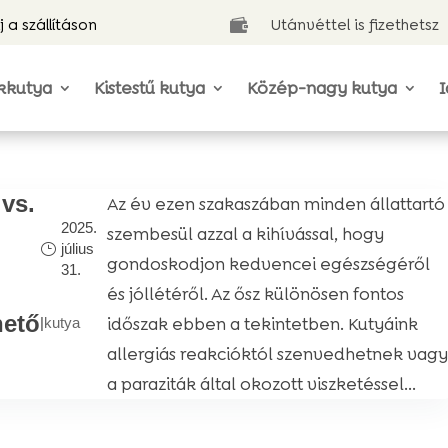
j a szállításon
Utánvéttel is fizethetsz

kkutya
Kistestű kutya
Közép-nagy kutya
I
 vs.
Az év ezen szakaszában minden állattartó
2025.
szembesül azzal a kihívással, hogy
július
gondoskodjon kedvencei egészségéről
31.
és jóllétéről. Az ősz különösen fontos
hető
időszak ebben a tekintetben. Kutyáink
|
kutya
allergiás reakcióktól szenvedhetnek vag
a paraziták által okozott viszketéssel...