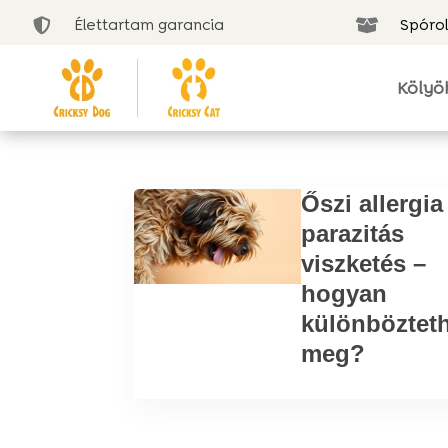
Élettartam garancia
Spórol


Kölyö
Őszi allergia
parazitás
viszketés –
hogyan
különböztet
meg?